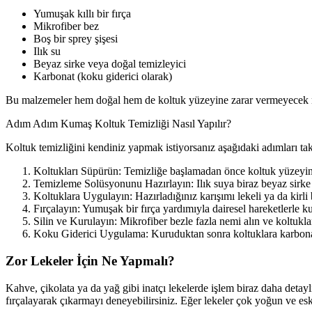
Yumuşak kıllı bir fırça
Mikrofiber bez
Boş bir sprey şişesi
Ilık su
Beyaz sirke veya doğal temizleyici
Karbonat (koku giderici olarak)
Bu malzemeler hem doğal hem de koltuk yüzeyine zarar vermeyecek ni
Adım Adım Kumaş Koltuk Temizliği Nasıl Yapılır?
Koltuk temizliğini kendiniz yapmak istiyorsanız aşağıdaki adımları taki
Koltukları Süpürün: Temizliğe başlamadan önce koltuk yüzeyindeki
Temizleme Solüsyonunu Hazırlayın: Ilık suya biraz beyaz sirke
Koltuklara Uygulayın: Hazırladığınız karışımı lekeli ya da kirli
Fırçalayın: Yumuşak bir fırça yardımıyla dairesel hareketlerle k
Silin ve Kurulayın: Mikrofiber bezle fazla nemi alın ve koltukl
Koku Giderici Uygulama: Kuruduktan sonra koltuklara karbonat s
Zor Lekeler İçin Ne Yapmalı?
Kahve, çikolata ya da yağ gibi inatçı lekelerde işlem biraz daha detayl
fırçalayarak çıkarmayı deneyebilirsiniz. Eğer lekeler çok yoğun ve es