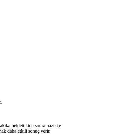
z.
dakika beklettikten sonra nazikçe
ak daha etkili sonuç verir.