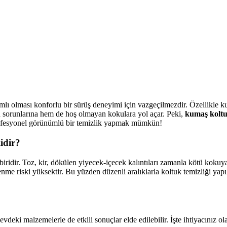
ımlı olması konforlu bir sürüş deneyimi için vazgeçilmezdir. Özellikle 
yen sorunlarına hem de hoş olmayan kokulara yol açar. Peki,
kumaş koltuk
ofesyonel görünümlü bir temizlik yapmak mümkün!
idir?
 biridir. Toz, kir, dökülen yiyecek-içecek kalıntıları zamanla kötü kok
kelenme riski yüksektir. Bu yüzden düzenli aralıklarla koltuk temizliği y
evdeki malzemelerle de etkili sonuçlar elde edilebilir. İşte ihtiyacınız o