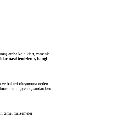
kumaş araba koltukları, zamanla
lar nasıl temizlenir, hangi
uya ve bakteri oluşumuna neden
apılması hem hijyen açısından hem
lan temel malzemeler: