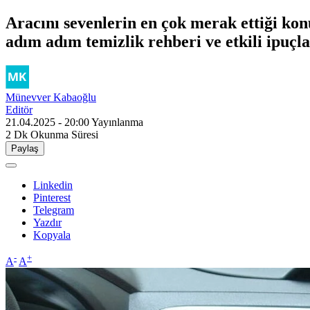
Aracını sevenlerin en çok merak ettiği kon
adım adım temizlik rehberi ve etkili ipuç
Münevver Kabaoğlu
Editör
21.04.2025 - 20:00
Yayınlanma
2 Dk
Okunma Süresi
Paylaş
Linkedin
Pinterest
Telegram
Yazdır
Kopyala
-
+
A
A