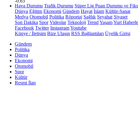
-0.63
Hava Durumu
Trafik Durumu
Süper Lig Puan Durumu ve Fiks
Dünya
Eğitim
Ekonomi
Gündem
Hayat
İslam
Kültür-Sanat
Medya
Otomobil
Politika
Röportaj
Sağlık
Seyahat
Siyaset
Son Dakika
Spor
Videolar
Teknoloji
Trend
Yaşam
Yurt Haberle
Facebook
Twitter
Instagram
Youtube
Künye / İletişim
Bize Ulaşın
RSS Bağlantıları
Üyelik Girişi
Gündem
Politika
Dünya
Ekonomi
Otomobil
Spor
Kültür
Resmi İlan