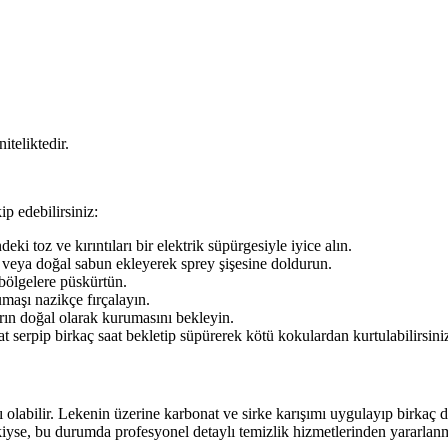
teliktedir.
p edebilirsiniz:
 toz ve kırıntıları bir elektrik süpürgesiyle iyice alın.
 veya doğal sabun ekleyerek sprey şişesine doldurun.
 bölgelere püskürtün.
umaşı nazikçe fırçalayın.
arın doğal olarak kurumasını bekleyin.
erpip birkaç saat bekletip süpürerek kötü kokulardan kurtulabilirsini
ı olabilir. Lekenin üzerine karbonat ve sirke karışımı uygulayıp birkaç 
kiyse, bu durumda profesyonel detaylı temizlik hizmetlerinden yararlanm