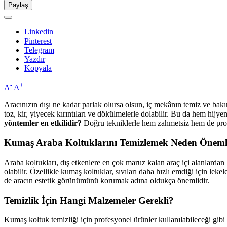
Paylaş
Linkedin
Pinterest
Telegram
Yazdır
Kopyala
-
+
A
A
Aracınızın dışı ne kadar parlak olursa olsun, iç mekânın temiz ve bak
toz, kir, yiyecek kırıntıları ve dökülmelerle dolabilir. Bu da hem hij
yöntemler en etkilidir?
Doğru tekniklerle hem zahmetsiz hem de pr
Kumaş Araba Koltuklarını Temizlemek Neden Öneml
Araba koltukları, dış etkenlere en çok maruz kalan araç içi alanlardan
olabilir. Özellikle kumaş koltuklar, sıvıları daha hızlı emdiği için le
de aracın estetik görünümünü korumak adına oldukça önemlidir.
Temizlik İçin Hangi Malzemeler Gerekli?
Kumaş koltuk temizliği için profesyonel ürünler kullanılabileceği gibi 