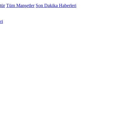
tür
Tüm Manşetler
Son Dakika Haberleri
ri