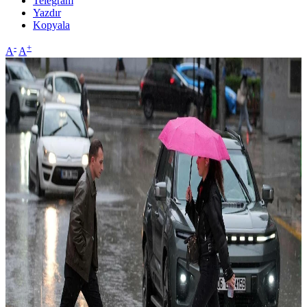
Telegram
Yazdır
Kopyala
-
+
A
A