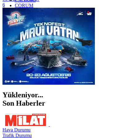
6
ÇORUM
İSTANBUL
İZMİR
ŞANLIURFA
ŞIRNAK
Yükleniyor...
Son Haberler
Hava Durumu
Trafik Durumu