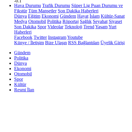
-0.1
Hava Durumu
Trafik Durumu
Süper Lig Puan Durumu ve
Fikstür
Tüm Manşetler
Son Dakika Haberleri
Dünya
Eğitim
Ekonomi
Gündem
Hayat
İslam
Kültür-Sanat
Medya
Otomobil
Politika
Röportaj
Sağlık
Seyahat
Siyaset
Son Dakika
Spor
Videolar
Teknoloji
Trend
Yaşam
Yurt
Haberleri
Facebook
Twitter
Instagram
Youtube
Künye / İletişim
Bize Ulaşın
RSS Bağlantıları
Üyelik Girişi
Gündem
Politika
Dünya
Ekonomi
Otomobil
Spor
Kültür
Resmi İlan