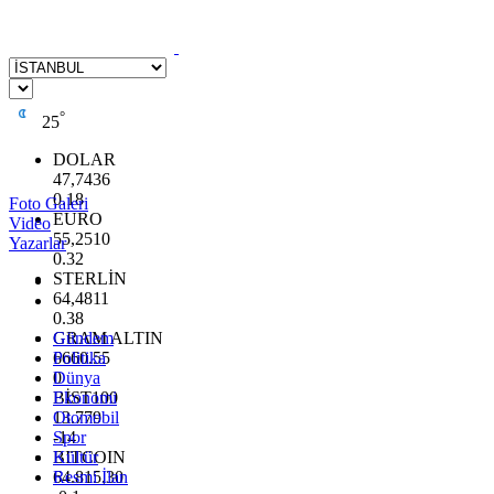
°
25
DOLAR
47,7436
0.18
Foto Galeri
EURO
Video
55,2510
Yazarlar
0.32
STERLİN
64,4811
0.38
GRAM ALTIN
Gündem
6660.55
Politika
0
Dünya
BİST100
Ekonomi
13.779
Otomobil
-14
Spor
BITCOIN
Kültür
64.815,30
Resmi İlan