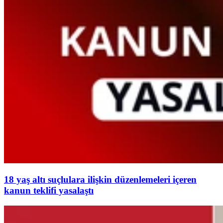
18 yaş altı suçlulara ilişkin düzenlemeleri içeren
kanun teklifi yasalaştı