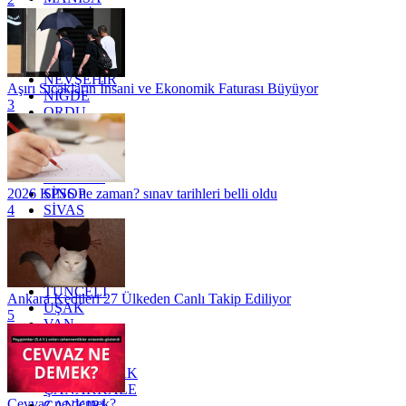
MARDİN
MERSİN
MUĞLA
MUŞ
NEVŞEHİR
Aşırı Sıcakların İnsani ve Ekonomik Faturası Büyüyor
NİĞDE
3
ORDU
OSMANİYE
RİZE
SAKARYA
SAMSUN
SİNOP
2026 KPSS ne zaman? sınav tarihleri belli oldu
SİVAS
4
SİİRT
TEKİRDAĞ
TOKAT
TRABZON
TUNCELİ
Ankara Kedileri 27 Ülkeden Canlı Takip Ediliyor
UŞAK
5
VAN
YALOVA
YOZGAT
ZONGULDAK
ÇANAKKALE
Cevvaz ne demek?
ÇANKIRI