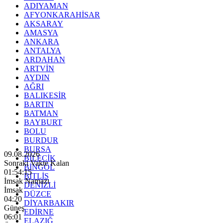
ADIYAMAN
AFYONKARAHİSAR
AKSARAY
AMASYA
ANKARA
ANTALYA
ARDAHAN
ARTVİN
AYDIN
AĞRI
BALIKESİR
BARTIN
BATMAN
BAYBURT
BOLU
BURDUR
BURSA
09.08.2026
BİLECİK
Sonraki Vakte Kalan
BİNGÖL
01:54:13
BİTLİS
İmsak Namazı
DENİZLİ
İmsak
DÜZCE
04:20
DİYARBAKIR
Güneş
EDİRNE
06:01
ELAZIĞ