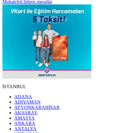
Muhalefeti bitiren mesajlar
İSTANBUL
ADANA
ADIYAMAN
AFYONKARAHİSAR
AKSARAY
AMASYA
ANKARA
ANTALYA