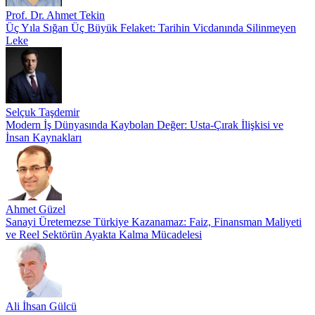
Prof. Dr. Ahmet Tekin
Üç Yıla Sığan Üç Büyük Felaket: Tarihin Vicdanında Silinmeyen
Leke
Selçuk Taşdemir
Modern İş Dünyasında Kaybolan Değer: Usta-Çırak İlişkisi ve
İnsan Kaynakları
Ahmet Güzel
Sanayi Üretemezse Türkiye Kazanamaz: Faiz, Finansman Maliyeti
ve Reel Sektörün Ayakta Kalma Mücadelesi
Ali İhsan Gülcü