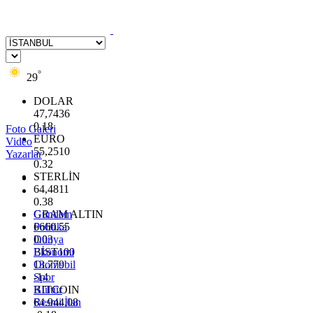
°
29
DOLAR
47,7436
0.18
Foto Galeri
EURO
Video
55,2510
Yazarlar
0.32
STERLİN
64,4811
0.38
GRAM ALTIN
Gündem
6660.55
Politika
0.03
Dünya
BİST100
Ekonomi
13.779
Otomobil
-14
Spor
BITCOIN
Kültür
64.944,08
Resmi İlan