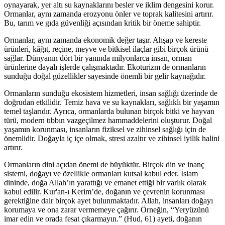
oynayarak, yer altı su kaynaklarını besler ve iklim dengesini korur.
Ormanlar, aynı zamanda erozyonu önler ve toprak kalitesini artırır.
Bu, tarım ve gıda güvenliği açısından kritik bir öneme sahiptir.
Ormanlar, aynı zamanda ekonomik değer taşır. Ahşap ve kereste
ürünleri, kâğıt, reçine, meyve ve bitkisel ilaçlar gibi birçok ürünü
sağlar. Dünyanın dört bir yanında milyonlarca insan, orman
ürünlerine dayalı işlerde çalışmaktadır. Ekoturizm de ormanların
sunduğu doğal güzellikler sayesinde önemli bir gelir kaynağıdır.
Ormanların sunduğu ekosistem hizmetleri, insan sağlığı üzerinde de
doğrudan etkilidir. Temiz hava ve su kaynakları, sağlıklı bir yaşamın
temel taşlarıdır. Ayrıca, ormanlarda bulunan birçok bitki ve hayvan
türü, modern tıbbın vazgeçilmez hammaddelerini oluşturur. Doğal
yaşamın korunması, insanların fiziksel ve zihinsel sağlığı için de
önemlidir. Doğayla iç içe olmak, stresi azaltır ve zihinsel iyilik halini
artırır.
Ormanların dini açıdan önemi de büyüktür. Birçok din ve inanç
sistemi, doğayı ve özellikle ormanları kutsal kabul eder. İslam
dininde, doğa Allah’ın yarattığı ve emanet ettiği bir varlık olarak
kabul edilir. Kur'an-ı Kerim’de, doğanın ve çevrenin korunması
gerektiğine dair birçok ayet bulunmaktadır. Allah, insanları doğayı
korumaya ve ona zarar vermemeye çağırır. Örneğin, “Yeryüzünü
imar edin ve orada fesat çıkarmayın.” (Hud, 61) ayeti, doğanın