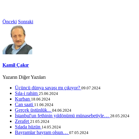
Önceki
Sonraki
Kamil Çakır
Yazarın Diğer Yazıları
​Üçüncü dünya savaşı mı çıkıyor?
09.07.2024
​Sıla-i rahim
25.06.2024
Kurban
18.06.2024
Can saati
11.06.2024
Gerçek üstünlük...
04.06.2024
​İstanbul'un fethinin yıldönümü münasebetiyle…
28.05.2024
Zerafet
21.05.2024
Sılada hüzün
14.05.2024
​Bayramlar bayram olsun…
07.05.2024