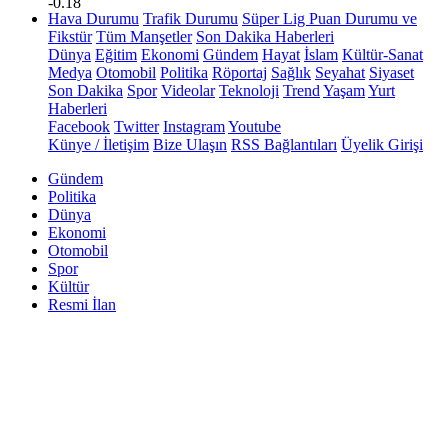
-0.18
Hava Durumu
Trafik Durumu
Süper Lig Puan Durumu ve
Fikstür
Tüm Manşetler
Son Dakika Haberleri
Dünya
Eğitim
Ekonomi
Gündem
Hayat
İslam
Kültür-Sanat
Medya
Otomobil
Politika
Röportaj
Sağlık
Seyahat
Siyaset
Son Dakika
Spor
Videolar
Teknoloji
Trend
Yaşam
Yurt
Haberleri
Facebook
Twitter
Instagram
Youtube
Künye / İletişim
Bize Ulaşın
RSS Bağlantıları
Üyelik Girişi
Gündem
Politika
Dünya
Ekonomi
Otomobil
Spor
Kültür
Resmi İlan