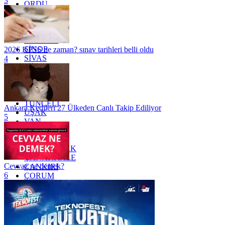
3
ORDU
OSMANİYE
RİZE
SAKARYA
SAMSUN
SİNOP
2026 KPSS ne zaman? sınav tarihleri belli oldu
SİVAS
4
SİİRT
TEKİRDAĞ
TOKAT
TRABZON
TUNCELİ
Ankara Kedileri 27 Ülkeden Canlı Takip Ediliyor
UŞAK
5
VAN
YALOVA
YOZGAT
ZONGULDAK
ÇANAKKALE
Cevvaz ne demek?
ÇANKIRI
6
ÇORUM
İSTANBUL
İZMİR
ŞANLIURFA
ŞIRNAK