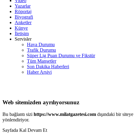
Video
Yazarlar
Röportaj
Biyografi
Anketler
Künye
İletişim
Servisler
Hava Durumu
Trafik Durumu
Süper Lig Puan Durumu ve Fikstür
Tüm Manşetler
Son Dakika Haberleri
Haber Arşivi
Web sitemizden ayrılıyorsunuz
Bu bağlantı sizi
https://www.milatgazetesi.com
dışındaki bir siteye
yönlendiriyor.
Sayfada Kal
Devam Et