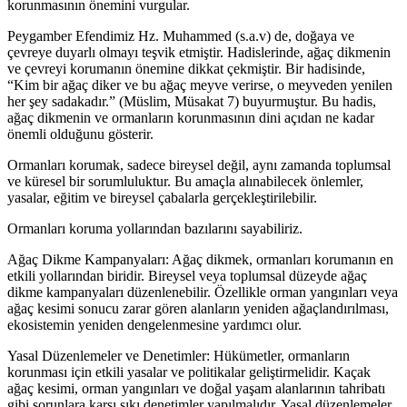
korunmasının önemini vurgular.
Peygamber Efendimiz Hz. Muhammed (s.a.v) de, doğaya ve
çevreye duyarlı olmayı teşvik etmiştir. Hadislerinde, ağaç dikmenin
ve çevreyi korumanın önemine dikkat çekmiştir. Bir hadisinde,
“Kim bir ağaç diker ve bu ağaç meyve verirse, o meyveden yenilen
her şey sadakadır.” (Müslim, Müsakat 7) buyurmuştur. Bu hadis,
ağaç dikmenin ve ormanların korunmasının dini açıdan ne kadar
önemli olduğunu gösterir.
Ormanları korumak, sadece bireysel değil, aynı zamanda toplumsal
ve küresel bir sorumluluktur. Bu amaçla alınabilecek önlemler,
yasalar, eğitim ve bireysel çabalarla gerçekleştirilebilir.
Ormanları koruma yollarından bazılarını sayabiliriz.
Ağaç Dikme Kampanyaları: Ağaç dikmek, ormanları korumanın en
etkili yollarından biridir. Bireysel veya toplumsal düzeyde ağaç
dikme kampanyaları düzenlenebilir. Özellikle orman yangınları veya
ağaç kesimi sonucu zarar gören alanların yeniden ağaçlandırılması,
ekosistemin yeniden dengelenmesine yardımcı olur.
Yasal Düzenlemeler ve Denetimler: Hükümetler, ormanların
korunması için etkili yasalar ve politikalar geliştirmelidir. Kaçak
ağaç kesimi, orman yangınları ve doğal yaşam alanlarının tahribatı
gibi sorunlara karşı sıkı denetimler yapılmalıdır. Yasal düzenlemeler,