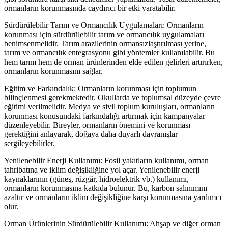
ormanların korunmasında caydırıcı bir etki yaratabilir.
Sürdürülebilir Tarım ve Ormancılık Uygulamaları: Ormanların
korunması için sürdürülebilir tarım ve ormancılık uygulamaları
benimsenmelidir. Tarım arazilerinin ormansızlaştırılması yerine,
tarım ve ormancılık entegrasyonu gibi yöntemler kullanılabilir. Bu
hem tarım hem de orman ürünlerinden elde edilen gelirleri artırırken,
ormanların korunmasını sağlar.
Eğitim ve Farkındalık: Ormanların korunması için toplumun
bilinçlenmesi gerekmektedir. Okullarda ve toplumsal düzeyde çevre
eğitimi verilmelidir. Medya ve sivil toplum kuruluşları, ormanların
korunması konusundaki farkındalığı artırmak için kampanyalar
düzenleyebilir. Bireyler, ormanların önemini ve korunması
gerektiğini anlayarak, doğaya daha duyarlı davranışlar
sergileyebilirler.
Yenilenebilir Enerji Kullanımı: Fosil yakıtların kullanımı, orman
tahribatına ve iklim değişikliğine yol açar. Yenilenebilir enerji
kaynaklarının (güneş, rüzgâr, hidroelektrik vb.) kullanımı,
ormanların korunmasına katkıda bulunur. Bu, karbon salınımını
azaltır ve ormanların iklim değişikliğine karşı korunmasına yardımcı
olur.
Orman Ürünlerinin Sürdürülebilir Kullanımı: Ahşap ve diğer orman