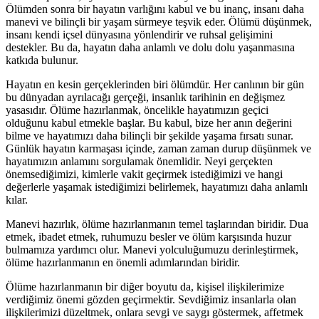
Ölümden sonra bir hayatın varlığını kabul ve bu inanç, insanı daha
manevi ve bilinçli bir yaşam sürmeye teşvik eder. Ölümü düşünmek,
insanı kendi içsel dünyasına yönlendirir ve ruhsal gelişimini
destekler. Bu da, hayatın daha anlamlı ve dolu dolu yaşanmasına
katkıda bulunur.
Hayatın en kesin gerçeklerinden biri ölümdür. Her canlının bir gün
bu dünyadan ayrılacağı gerçeği, insanlık tarihinin en değişmez
yasasıdır. Ölüme hazırlanmak, öncelikle hayatımızın geçici
olduğunu kabul etmekle başlar. Bu kabul, bize her anın değerini
bilme ve hayatımızı daha bilinçli bir şekilde yaşama fırsatı sunar.
Günlük hayatın karmaşası içinde, zaman zaman durup düşünmek ve
hayatımızın anlamını sorgulamak önemlidir. Neyi gerçekten
önemsediğimizi, kimlerle vakit geçirmek istediğimizi ve hangi
değerlerle yaşamak istediğimizi belirlemek, hayatımızı daha anlamlı
kılar.
Manevi hazırlık, ölüme hazırlanmanın temel taşlarından biridir. Dua
etmek, ibadet etmek, ruhumuzu besler ve ölüm karşısında huzur
bulmamıza yardımcı olur. Manevi yolculuğumuzu derinleştirmek,
ölüme hazırlanmanın en önemli adımlarından biridir.
Ölüme hazırlanmanın bir diğer boyutu da, kişisel ilişkilerimize
verdiğimiz önemi gözden geçirmektir. Sevdiğimiz insanlarla olan
ilişkilerimizi düzeltmek, onlara sevgi ve saygı göstermek, affetmek