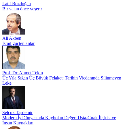
Latif Bozdoğan
Bir vatan önce yeşerir
Ali Akben
İsrail güçten anlar
Prof. Dr. Ahmet Tekin
Üç Yıla Sığan Üç Büyük Felaket: Tarihin Vicdanında Silinmeyen
Leke
Selçuk Taşdemir
Modern İş Dünyasında Kaybolan Değer: Usta-Çırak İlişkisi ve
İnsan Kaynakları