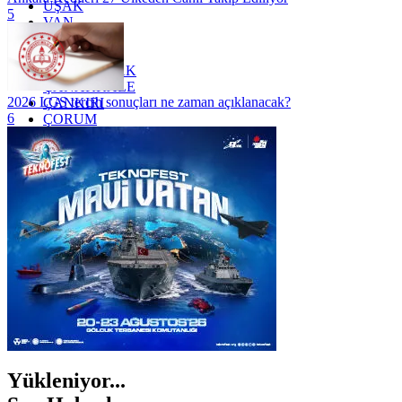
UŞAK
5
VAN
YALOVA
YOZGAT
ZONGULDAK
ÇANAKKALE
2026 LGS tercih sonuçları ne zaman açıklanacak?
ÇANKIRI
6
ÇORUM
İSTANBUL
İZMİR
ŞANLIURFA
ŞIRNAK
Yükleniyor...