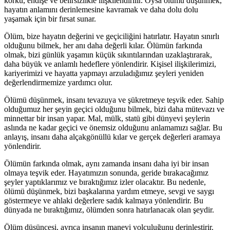
korku, endişe ve belirsizlikle ilişkilendirilir. Oysa ölümü düşünmek,
hayatın anlamını derinlemesine kavramak ve daha dolu dolu
yaşamak için bir fırsat sunar.
Ölüm, bize hayatın değerini ve geçiciliğini hatırlatır. Hayatın sınırlı
olduğunu bilmek, her anı daha değerli kılar. Ölümün farkında
olmak, bizi günlük yaşamın küçük sıkıntılarından uzaklaştırarak,
daha büyük ve anlamlı hedeflere yönlendirir. Kişisel ilişkilerimizi,
kariyerimizi ve hayatta yapmayı arzuladığımız şeyleri yeniden
değerlendirmemize yardımcı olur.
Ölümü düşünmek, insanı tevazuya ve şükretmeye teşvik eder. Sahip
olduğumuz her şeyin geçici olduğunu bilmek, bizi daha mütevazı ve
minnettar bir insan yapar. Mal, mülk, statü gibi dünyevi şeylerin
aslında ne kadar geçici ve önemsiz olduğunu anlamamızı sağlar. Bu
anlayış, insanı daha alçakgönüllü kılar ve gerçek değerleri aramaya
yönlendirir.
Ölümün farkında olmak, aynı zamanda insanı daha iyi bir insan
olmaya teşvik eder. Hayatımızın sonunda, geride bırakacağımız
şeyler yaptıklarımız ve bıraktığımız izler olacaktır. Bu nedenle,
ölümü düşünmek, bizi başkalarına yardım etmeye, sevgi ve saygı
göstermeye ve ahlaki değerlere sadık kalmaya yönlendirir. Bu
dünyada ne bıraktığımız, ölümden sonra hatırlanacak olan şeydir.
Ölüm düşüncesi, ayrıca insanın manevi yolculuğunu derinleştirir.