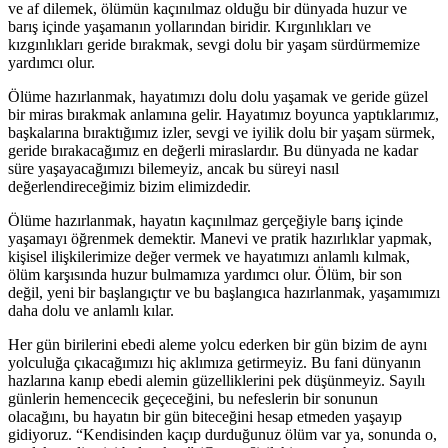
ve af dilemek, ölümün kaçınılmaz olduğu bir dünyada huzur ve
barış içinde yaşamanın yollarından biridir. Kırgınlıkları ve
kızgınlıkları geride bırakmak, sevgi dolu bir yaşam sürdürmemize
yardımcı olur.
Ölüme hazırlanmak, hayatımızı dolu dolu yaşamak ve geride güzel
bir miras bırakmak anlamına gelir. Hayatımız boyunca yaptıklarımız,
başkalarına bıraktığımız izler, sevgi ve iyilik dolu bir yaşam sürmek,
geride bırakacağımız en değerli miraslardır. Bu dünyada ne kadar
süre yaşayacağımızı bilemeyiz, ancak bu süreyi nasıl
değerlendireceğimiz bizim elimizdedir.
Ölüme hazırlanmak, hayatın kaçınılmaz gerçeğiyle barış içinde
yaşamayı öğrenmek demektir. Manevi ve pratik hazırlıklar yapmak,
kişisel ilişkilerimize değer vermek ve hayatımızı anlamlı kılmak,
ölüm karşısında huzur bulmamıza yardımcı olur. Ölüm, bir son
değil, yeni bir başlangıçtır ve bu başlangıca hazırlanmak, yaşamımızı
daha dolu ve anlamlı kılar.
Her gün birilerini ebedi aleme yolcu ederken bir gün bizim de aynı
yolculuğa çıkacağımızı hiç aklımıza getirmeyiz. Bu fani dünyanın
hazlarına kanıp ebedi alemin güzelliklerini pek düşünmeyiz. Sayılı
günlerin hemencecik geçeceğini, bu nefeslerin bir sonunun
olacağını, bu hayatın bir gün biteceğini hesap etmeden yaşayıp
gidiyoruz. “Kendisinden kaçıp durduğunuz ölüm var ya, sonunda o,