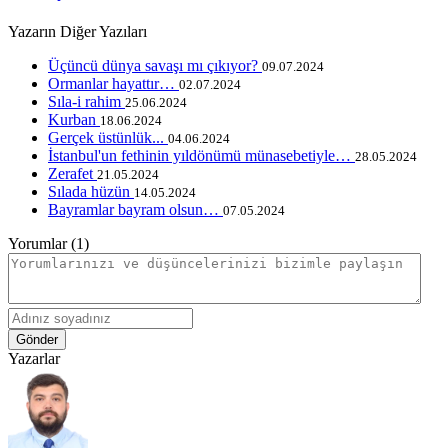
Yazarın Diğer Yazıları
​Üçüncü dünya savaşı mı çıkıyor?
09.07.2024
Ormanlar hayattır…
02.07.2024
​Sıla-i rahim
25.06.2024
Kurban
18.06.2024
Gerçek üstünlük...
04.06.2024
​İstanbul'un fethinin yıldönümü münasebetiyle…
28.05.2024
Zerafet
21.05.2024
Sılada hüzün
14.05.2024
​Bayramlar bayram olsun…
07.05.2024
Yorumlar (1)
Gönder
Yazarlar