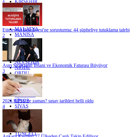
KIRŞEHİR
KOCAELİ
KONYA
KÜTAHYA
KİLİS
MALATYA
Etimesgut Belediyesi'ne soruşturma: 44 şüpheliye tutuklama talebi
MANİSA
2
MARDİN
MERSİN
MUĞLA
MUŞ
NEVŞEHİR
Aşırı Sıcakların İnsani ve Ekonomik Faturası Büyüyor
NİĞDE
3
ORDU
OSMANİYE
RİZE
SAKARYA
SAMSUN
SİNOP
2026 KPSS ne zaman? sınav tarihleri belli oldu
SİVAS
4
SİİRT
TEKİRDAĞ
TOKAT
TRABZON
TUNCELİ
Ankara Kedileri 27 Ülkeden Canlı Takip Ediliyor