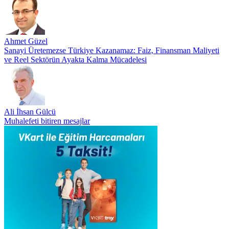
Ahmet Güzel
Sanayi Üretemezse Türkiye Kazanamaz: Faiz, Finansman Maliyeti
ve Reel Sektörün Ayakta Kalma Mücadelesi
Ali İhsan Gülcü
Muhalefeti bitiren mesajlar