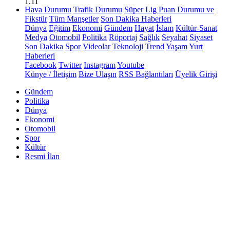
1.11
Hava Durumu
Trafik Durumu
Süper Lig Puan Durumu ve
Fikstür
Tüm Manşetler
Son Dakika Haberleri
Dünya
Eğitim
Ekonomi
Gündem
Hayat
İslam
Kültür-Sanat
Medya
Otomobil
Politika
Röportaj
Sağlık
Seyahat
Siyaset
Son Dakika
Spor
Videolar
Teknoloji
Trend
Yaşam
Yurt
Haberleri
Facebook
Twitter
Instagram
Youtube
Künye / İletişim
Bize Ulaşın
RSS Bağlantıları
Üyelik Girişi
Gündem
Politika
Dünya
Ekonomi
Otomobil
Spor
Kültür
Resmi İlan