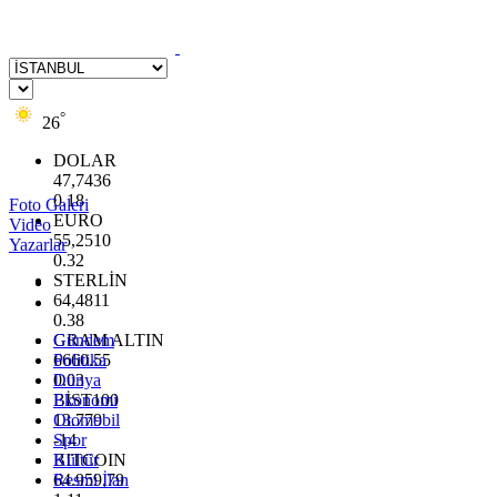
°
26
DOLAR
47,7436
0.18
Foto Galeri
EURO
Video
55,2510
Yazarlar
0.32
STERLİN
64,4811
0.38
GRAM ALTIN
Gündem
6660.55
Politika
0.03
Dünya
BİST100
Ekonomi
13.779
Otomobil
-14
Spor
BITCOIN
Kültür
64.959,79
Resmi İlan