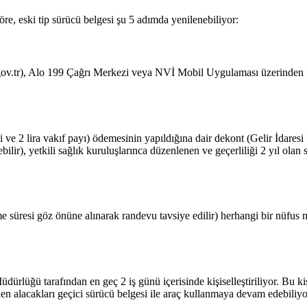
re, eski tip sürücü belgesi şu 5 adımda yenilenebiliyor:
i.gov.tr), Alo 199 Çağrı Merkezi veya NVİ Mobil Uygulaması üzerinden 
eli ve 2 lira vakıf payı) ödemesinin yapıldığına dair dekont (Gelir İdares
bilir), yetkili sağlık kuruluşlarınca düzenlenen ve geçerliliği 2 yıl olan 
e süresi göz önüne alınarak randevu tavsiye edilir) herhangi bir nüfus
ürlüğü tarafından en geç 2 iş günü içerisinde kişiselleştiriliyor. Bu kiş
n alacakları geçici sürücü belgesi ile araç kullanmaya devam edebiliyo