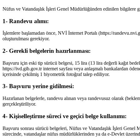
Nüfus ve Vatandaşlık İşleri Genel Müdürlüğünden edinilen bilgilere gö
1- Randevu alımı:
İşlemlere başlamadan önce, NVİ İnternet Portalı (https://randevu.nv
oluşturulması gerekiyor.
2- Gerekli belgelerin hazırlanması:
Başvuru için eski tip sürücü belgesi, 15 lira (13 lira değerli kağıt bed
https://ivd.gib.gov.tr internet sayfası veya anlaşmalı bankalardan ödene
içerisinde çekilmiş 1 biyometrik fotoğraf talep ediliyor.
3- Başvuru yerine gidilmesi:
Hazırlanan belgelerle, randevu alınan veya randevusuz olarak (beklem
gerçekleştiriliyor.
4- Kişiselleştirme süreci ve geçici belge kullanımı:
Başvuru sonrası sürücü belgeleri, Nüfus ve Vatandaşlık İşleri Genel Müd
sürecinde, vatandaşlar nüfus müdürlüklerinden ya da e-Devlet üzerinde