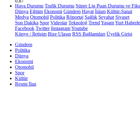
0.87
Hava Durumu
Trafik Durumu
Süper Lig Puan Durumu ve Fiks
Dünya
Eğitim
Ekonomi
Gündem
Hayat
İslam
Kültür-Sanat
Medya
Otomobil
Politika
Röportaj
Sağlık
Seyahat
Siyaset
Son Dakika
Spor
Videolar
Teknoloji
Trend
Yaşam
Yurt Haberle
Facebook
Twitter
Instagram
Youtube
Künye / İletişim
Bize Ulaşın
RSS Bağlantıları
Üyelik Girişi
Gündem
Politika
Dünya
Ekonomi
Otomobil
Spor
Kültür
Resmi İlan