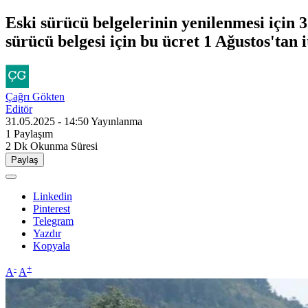
Eski sürücü belgelerinin yenilenmesi için
sürücü belgesi için bu ücret 1 Ağustos'tan i
Çağrı Gökten
Editör
31.05.2025 - 14:50
Yayınlanma
1
Paylaşım
2 Dk
Okunma Süresi
Paylaş
Linkedin
Pinterest
Telegram
Yazdır
Kopyala
-
+
A
A