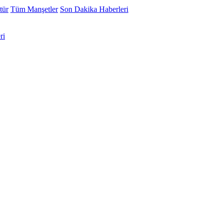
tür
Tüm Manşetler
Son Dakika Haberleri
ri