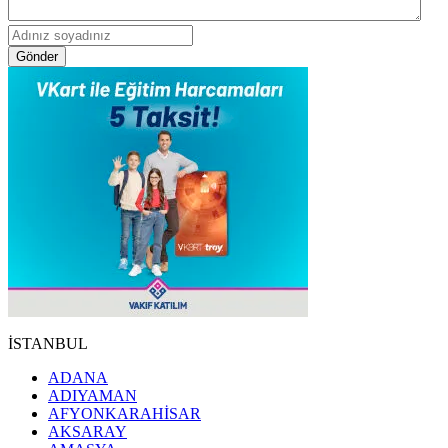
Gönder
İSTANBUL
ADANA
ADIYAMAN
AFYONKARAHİSAR
AKSARAY