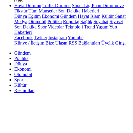
0.66
Hava Durumu
Trafik Durumu
Süper Lig Puan Durumu ve
Fikstür
Tüm Manşetler
Son Dakika Haberleri
Dünya
Eğitim
Ekonomi
Gündem
Hayat
İslam
Kültür-Sanat
Medya
Otomobil
Politika
Röportaj
Sağlık
Seyahat
Siyaset
Son Dakika
Spor
Videolar
Teknoloji
Trend
Yaşam
Yurt
Haberleri
Facebook
Twitter
Instagram
Youtube
Künye / İletişim
Bize Ulaşın
RSS Bağlantıları
Üyelik Girişi
Gündem
Politika
Dünya
Ekonomi
Otomobil
Spor
Kültür
Resmi İlan