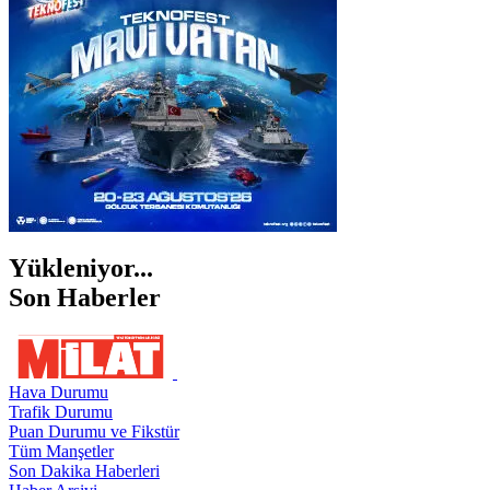
ŞANLIURFA
ŞIRNAK
Yükleniyor...
Son Haberler
Hava Durumu
Trafik Durumu
Puan Durumu ve Fikstür
Tüm Manşetler
Son Dakika Haberleri