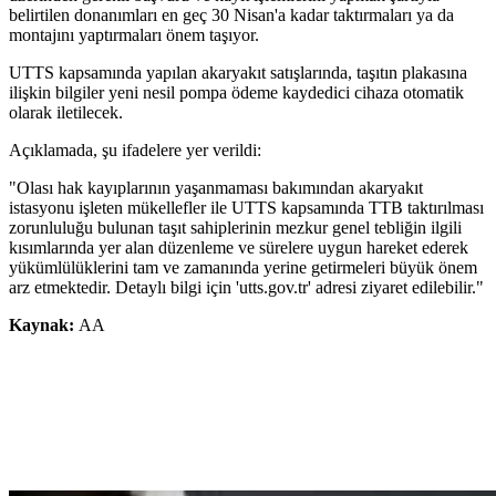
belirtilen donanımları en geç 30 Nisan'a kadar taktırmaları ya da
montajını yaptırmaları önem taşıyor.
UTTS kapsamında yapılan akaryakıt satışlarında, taşıtın plakasına
ilişkin bilgiler yeni nesil pompa ödeme kaydedici cihaza otomatik
olarak iletilecek.
Açıklamada, şu ifadelere yer verildi:
"Olası hak kayıplarının yaşanmaması bakımından akaryakıt
istasyonu işleten mükellefler ile UTTS kapsamında TTB taktırılması
zorunluluğu bulunan taşıt sahiplerinin mezkur genel tebliğin ilgili
kısımlarında yer alan düzenleme ve sürelere uygun hareket ederek
yükümlülüklerini tam ve zamanında yerine getirmeleri büyük önem
arz etmektedir. Detaylı bilgi için 'utts.gov.tr' adresi ziyaret edilebilir."
Kaynak:
AA