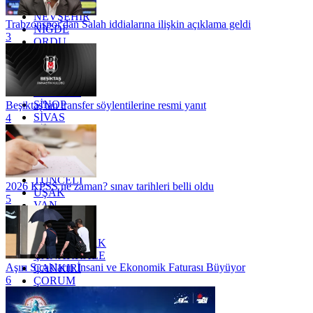
MUŞ
NEVŞEHİR
Trabzonspor'dan Salah iddialarına ilişkin açıklama geldi
NİĞDE
3
ORDU
OSMANİYE
RİZE
SAKARYA
SAMSUN
SİNOP
Beşiktaş'tan transfer söylentilerine resmi yanıt
SİVAS
4
SİİRT
TEKİRDAĞ
TOKAT
TRABZON
TUNCELİ
2026 KPSS ne zaman? sınav tarihleri belli oldu
UŞAK
5
VAN
YALOVA
YOZGAT
ZONGULDAK
ÇANAKKALE
Aşırı Sıcakların İnsani ve Ekonomik Faturası Büyüyor
ÇANKIRI
6
ÇORUM
İSTANBUL
İZMİR