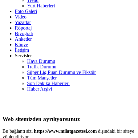
Trend
Yurt Haberleri
Foto Galeri
Video
Yazarlar
Röportaj
Biyografi
Anketler
Künye
İletişim
Servisler
Hava Durumu
Trafik Durumu
Süper Lig Puan Durumu ve Fikstür
Tüm Manşetler
Son Dakika Haberleri
Haber Arşivi
Web sitemizden ayrılıyorsunuz
Bu bağlantı sizi
https://www.milatgazetesi.com
dışındaki bir siteye
yönlendiriyor.