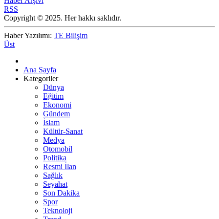
Haber Arşivi
RSS
Copyright © 2025. Her hakkı saklıdır.
Haber Yazılımı:
TE Bilişim
Üst
Ana Sayfa
Kategoriler
Dünya
Eğitim
Ekonomi
Gündem
İslam
Kültür-Sanat
Medya
Otomobil
Politika
Resmi İlan
Sağlık
Seyahat
Son Dakika
Spor
Teknoloji