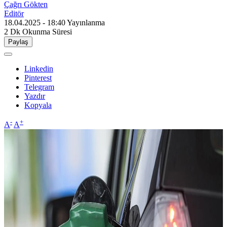
Çağrı Gökten
Editör
18.04.2025 - 18:40
Yayınlanma
2 Dk
Okunma Süresi
Paylaş
Linkedin
Pinterest
Telegram
Yazdır
Kopyala
-
+
A
A