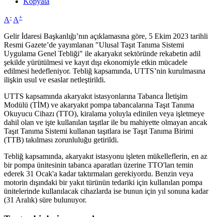
Kopyala
-
+
A
A
Gelir İdaresi Başkanlığı’nın açıklamasına göre, 5 Ekim 2023 tarihli
Resmi Gazete’de yayımlanan "Ulusal Taşıt Tanıma Sistemi
Uygulama Genel Tebliği" ile akaryakıt sektöründe rekabetin adil
şekilde yürütülmesi ve kayıt dışı ekonomiyle etkin mücadele
edilmesi hedefleniyor. Tebliğ kapsamında, UTTS’nin kurulmasına
ilişkin usul ve esaslar netleştirildi.
UTTS kapsamında akaryakıt istasyonlarına Tabanca İletişim
Modülü (TİM) ve akaryakıt pompa tabancalarına Taşıt Tanıma
Okuyucu Cihazı (TTO), kiralama yoluyla edinilen veya işletmeye
dahil olan ve işte kullanılan taşıtlar ile bu mahiyette olmayan ancak
Taşıt Tanıma Sistemi kullanan taşıtlara ise Taşıt Tanıma Birimi
(TTB) takılması zorunluluğu getirildi.
Tebliğ kapsamında, akaryakıt istasyonu işleten mükelleflerin, en az
bir pompa ünitesinin tabanca aparatları üzerine TTO'ları temin
ederek 31 Ocak'a kadar taktırmaları gerekiyordu. Benzin veya
motorin dışındaki bir yakıt türünün tedariki için kullanılan pompa
ünitelerinde kullanılacak cihazlarda ise bunun için yıl sonuna kadar
(31 Aralık) süre bulunuyor.