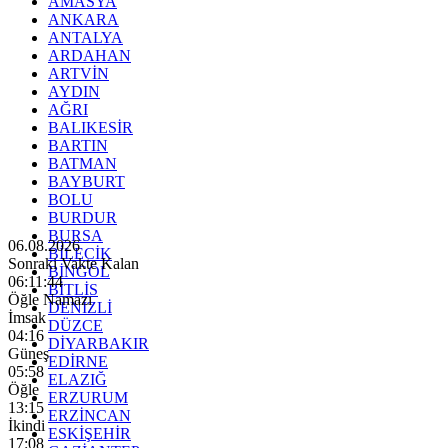
AMASYA
ANKARA
ANTALYA
ARDAHAN
ARTVİN
AYDIN
AĞRI
BALIKESİR
BARTIN
BATMAN
BAYBURT
BOLU
BURDUR
BURSA
06.08.2026
BİLECİK
Sonraki Vakte Kalan
BİNGÖL
06:11:42
BİTLİS
Öğle Namazı
DENİZLİ
İmsak
DÜZCE
04:16
DİYARBAKIR
Güneş
EDİRNE
05:58
ELAZIĞ
Öğle
ERZURUM
13:15
ERZİNCAN
İkindi
ESKİŞEHİR
17:08