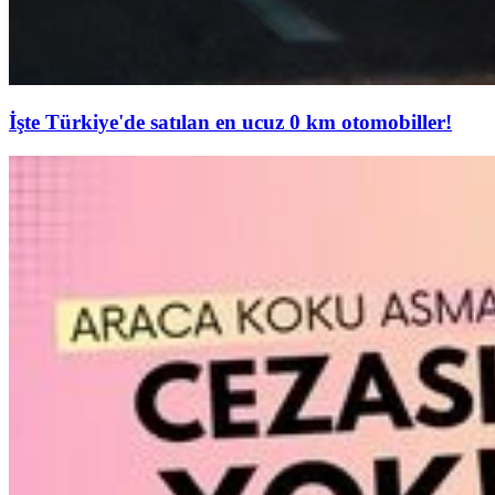
İşte Türkiye'de satılan en ucuz 0 km otomobiller!