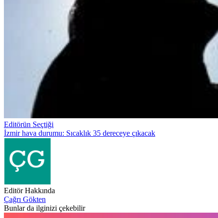
Editörün Seçtiği
İzmir hava durumu: Sıcaklık 35 dereceye çıkacak
Editör Hakkında
Çağrı Gökten
Bunlar da ilginizi çekebilir