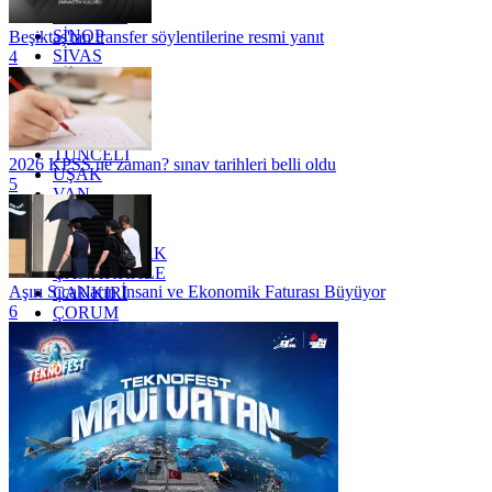
SAMSUN
SİNOP
Beşiktaş'tan transfer söylentilerine resmi yanıt
SİVAS
4
SİİRT
TEKİRDAĞ
TOKAT
TRABZON
TUNCELİ
2026 KPSS ne zaman? sınav tarihleri belli oldu
UŞAK
5
VAN
YALOVA
YOZGAT
ZONGULDAK
ÇANAKKALE
Aşırı Sıcakların İnsani ve Ekonomik Faturası Büyüyor
ÇANKIRI
6
ÇORUM
İSTANBUL
İZMİR
ŞANLIURFA
ŞIRNAK