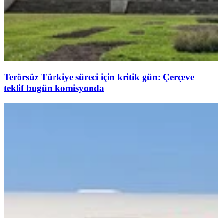
Terörsüz Türkiye süreci için kritik gün: Çerçeve
teklif bugün komisyonda