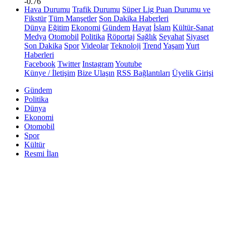
-0.76
Hava Durumu
Trafik Durumu
Süper Lig Puan Durumu ve
Fikstür
Tüm Manşetler
Son Dakika Haberleri
Dünya
Eğitim
Ekonomi
Gündem
Hayat
İslam
Kültür-Sanat
Medya
Otomobil
Politika
Röportaj
Sağlık
Seyahat
Siyaset
Son Dakika
Spor
Videolar
Teknoloji
Trend
Yaşam
Yurt
Haberleri
Facebook
Twitter
Instagram
Youtube
Künye / İletişim
Bize Ulaşın
RSS Bağlantıları
Üyelik Girişi
Gündem
Politika
Dünya
Ekonomi
Otomobil
Spor
Kültür
Resmi İlan