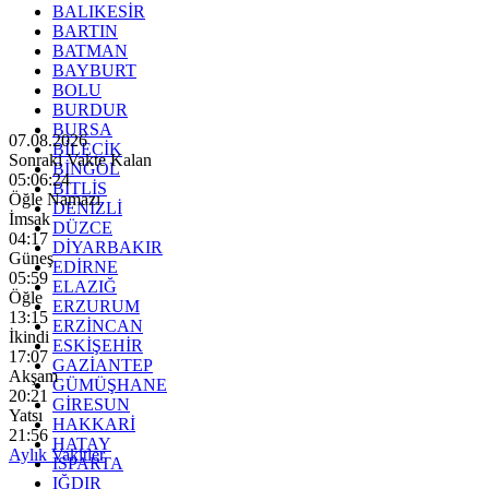
BALIKESİR
BARTIN
BATMAN
BAYBURT
BOLU
BURDUR
BURSA
07.08.2026
BİLECİK
Sonraki Vakte Kalan
BİNGÖL
05:06:22
BİTLİS
Öğle Namazı
DENİZLİ
İmsak
DÜZCE
04:17
DİYARBAKIR
Güneş
EDİRNE
05:59
ELAZIĞ
Öğle
ERZURUM
13:15
ERZİNCAN
İkindi
ESKİŞEHİR
17:07
GAZİANTEP
Akşam
GÜMÜŞHANE
20:21
GİRESUN
Yatsı
HAKKARİ
21:56
HATAY
Aylık Vakitler
ISPARTA
IĞDIR