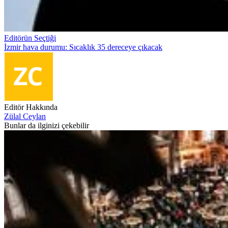
Editörün Seçtiği
İzmir hava durumu: Sıcaklık 35 dereceye çıkacak
Editör Hakkında
Zülal Ceylan
Bunlar da ilginizi çekebilir