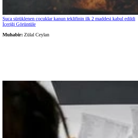
Suça sürüklenen çocuklar kanun teklifinin ilk 2 maddesi kabul edildi
İçeriği Görüntüle
Muhabir:
Zülal Ceylan