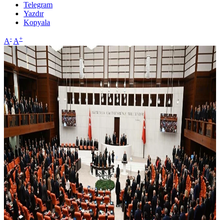
Telegram
Yazdır
Kopyala
-
+
A
A