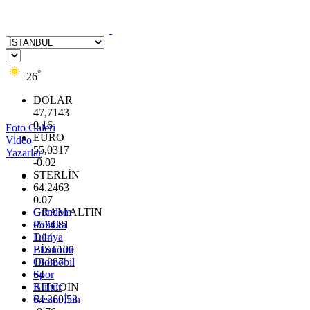
°
26
DOLAR
47,7143
0.16
Foto Galeri
EURO
Video
55,0317
Yazarlar
-0.02
STERLİN
64,2463
0.07
GRAM ALTIN
Gündem
6574.81
Politika
1.44
Dünya
BİST100
Ekonomi
13.887
Otomobil
64
Spor
BITCOIN
Kültür
64.360,53
Resmi İlan