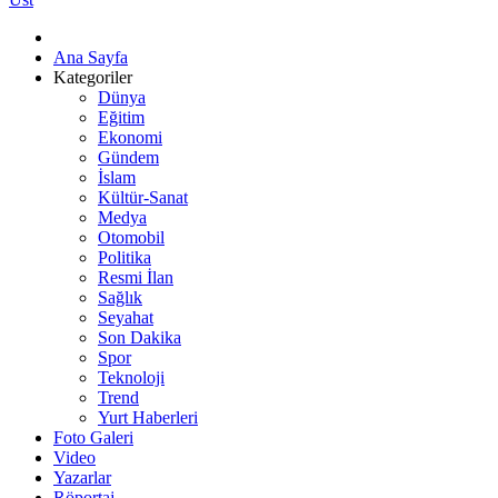
Ana Sayfa
Kategoriler
Dünya
Eğitim
Ekonomi
Gündem
İslam
Kültür-Sanat
Medya
Otomobil
Politika
Resmi İlan
Sağlık
Seyahat
Son Dakika
Spor
Teknoloji
Trend
Yurt Haberleri
Foto Galeri
Video
Yazarlar
Röportaj