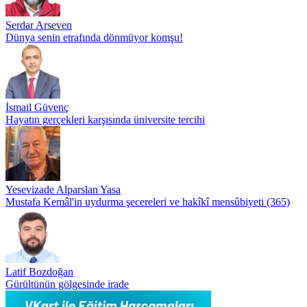
Serdar Arseven
Dünya senin etrafında dönmüyor komşu!
İsmail Güvenç
Hayatın gerçekleri karşısında üniversite tercihi
Yesevizade Alparslan Yasa
Mustafa Kemâl'in uydurma şecereleri ve hakîkî mensûbiyeti (365)
Latif Bozdoğan
Gürültünün gölgesinde irade