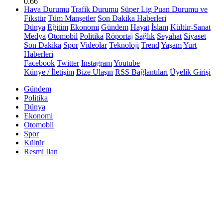
0.66
Hava Durumu
Trafik Durumu
Süper Lig Puan Durumu ve
Fikstür
Tüm Manşetler
Son Dakika Haberleri
Dünya
Eğitim
Ekonomi
Gündem
Hayat
İslam
Kültür-Sanat
Medya
Otomobil
Politika
Röportaj
Sağlık
Seyahat
Siyaset
Son Dakika
Spor
Videolar
Teknoloji
Trend
Yaşam
Yurt
Haberleri
Facebook
Twitter
Instagram
Youtube
Künye / İletişim
Bize Ulaşın
RSS Bağlantıları
Üyelik Girişi
Gündem
Politika
Dünya
Ekonomi
Otomobil
Spor
Kültür
Resmi İlan