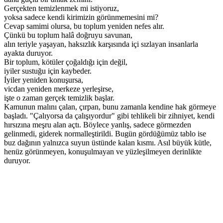
Gerçekten temizlenmek mi istiyoruz,
yoksa sadece kendi kirimizin görünmemesini mi?
Cevap samimi olursa, bu toplum yeniden nefes alır.
Çünkü bu toplum halâ doğruyu savunan,
alın teriyle yaşayan, haksızlık karşısında içi sızlayan insanlarla
ayakta duruyor.
Bir toplum, kötüler çoğaldığı için değil,
iyiler sustuğu için kaybeder.
İyiler yeniden konuşursa,
vicdan yeniden merkeze yerleşirse,
işte o zaman gerçek temizlik başlar.
Kamunun malını çalan, çırpan, bunu zamanla kendine hak görmeye
başladı. "Çalıyorsa da çalışıyordur" gibi tehlikeli bir zihniyet, kendi
hırsızına meşru alan açtı. Böylece yanlış, sadece görmezden
gelinmedi, giderek normalleştirildi. Bugün gördüğümüz tablo ise
buz dağının yalnızca suyun üstünde kalan kısmı. Asıl büyük kütle,
henüz görünmeyen, konuşulmayan ve yüzleşilmeyen derinlikte
duruyor.