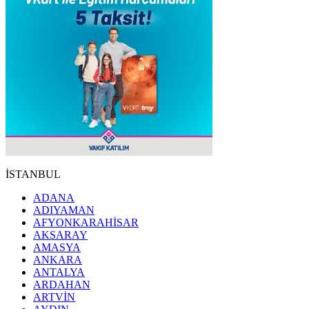
İSTANBUL
ADANA
ADIYAMAN
AFYONKARAHİSAR
AKSARAY
AMASYA
ANKARA
ANTALYA
ARDAHAN
ARTVİN