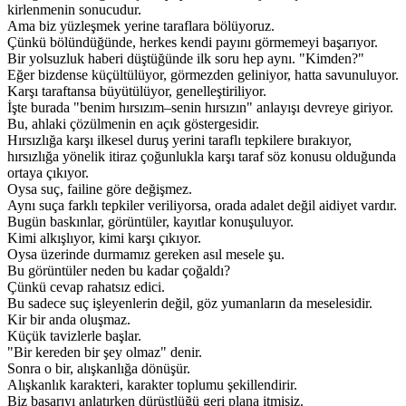
kirlenmenin sonucudur.
Ama biz yüzleşmek yerine taraflara bölüyoruz.
Çünkü bölündüğünde, herkes kendi payını görmemeyi başarıyor.
Bir yolsuzluk haberi düştüğünde ilk soru hep aynı. "Kimden?"
Eğer bizdense küçültülüyor, görmezden geliniyor, hatta savunuluyor.
Karşı taraftansa büyütülüyor, genelleştiriliyor.
İşte burada "benim hırsızım–senin hırsızın" anlayışı devreye giriyor.
Bu, ahlaki çözülmenin en açık göstergesidir.
Hırsızlığa karşı ilkesel duruş yerini taraflı tepkilere bırakıyor,
hırsızlığa yönelik itiraz çoğunlukla karşı taraf söz konusu olduğunda
ortaya çıkıyor.
Oysa suç, failine göre değişmez.
Aynı suça farklı tepkiler veriliyorsa, orada adalet değil aidiyet vardır.
Bugün baskınlar, görüntüler, kayıtlar konuşuluyor.
Kimi alkışlıyor, kimi karşı çıkıyor.
Oysa üzerinde durmamız gereken asıl mesele şu.
Bu görüntüler neden bu kadar çoğaldı?
Çünkü cevap rahatsız edici.
Bu sadece suç işleyenlerin değil, göz yumanların da meselesidir.
Kir bir anda oluşmaz.
Küçük tavizlerle başlar.
"Bir kereden bir şey olmaz" denir.
Sonra o bir, alışkanlığa dönüşür.
Alışkanlık karakteri, karakter toplumu şekillendirir.
Biz başarıyı anlatırken dürüstlüğü geri plana itmişiz.