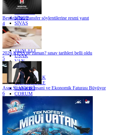
RİZE
SAKARYA
SAMSUN
SİNOP
Beşiktaş'tan transfer söylentilerine resmi yanıt
SİVAS
4
SİİRT
TEKİRDAĞ
TOKAT
TRABZON
TUNCELİ
2026 KPSS ne zaman? sınav tarihleri belli oldu
UŞAK
5
VAN
YALOVA
YOZGAT
ZONGULDAK
ÇANAKKALE
Aşırı Sıcakların İnsani ve Ekonomik Faturası Büyüyor
ÇANKIRI
6
ÇORUM
İSTANBUL
İZMİR
ŞANLIURFA
ŞIRNAK