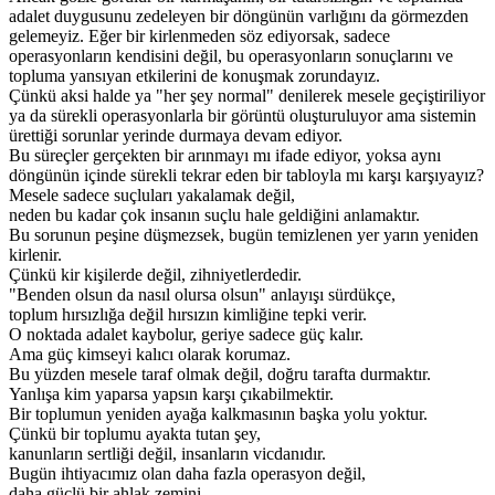
adalet duygusunu zedeleyen bir döngünün varlığını da görmezden
gelemeyiz. Eğer bir kirlenmeden söz ediyorsak, sadece
operasyonların kendisini değil, bu operasyonların sonuçlarını ve
topluma yansıyan etkilerini de konuşmak zorundayız.
Çünkü aksi halde ya "her şey normal" denilerek mesele geçiştiriliyor
ya da sürekli operasyonlarla bir görüntü oluşturuluyor ama sistemin
ürettiği sorunlar yerinde durmaya devam ediyor.
Bu süreçler gerçekten bir arınmayı mı ifade ediyor, yoksa aynı
döngünün içinde sürekli tekrar eden bir tabloyla mı karşı karşıyayız?
Mesele sadece suçluları yakalamak değil,
neden bu kadar çok insanın suçlu hale geldiğini anlamaktır.
Bu sorunun peşine düşmezsek, bugün temizlenen yer yarın yeniden
kirlenir.
Çünkü kir kişilerde değil, zihniyetlerdedir.
"Benden olsun da nasıl olursa olsun" anlayışı sürdükçe,
toplum hırsızlığa değil hırsızın kimliğine tepki verir.
O noktada adalet kaybolur, geriye sadece güç kalır.
Ama güç kimseyi kalıcı olarak korumaz.
Bu yüzden mesele taraf olmak değil, doğru tarafta durmaktır.
Yanlışa kim yaparsa yapsın karşı çıkabilmektir.
Bir toplumun yeniden ayağa kalkmasının başka yolu yoktur.
Çünkü bir toplumu ayakta tutan şey,
kanunların sertliği değil, insanların vicdanıdır.
Bugün ihtiyacımız olan daha fazla operasyon değil,
daha güçlü bir ahlak zemini.