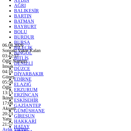
AYDIN
AĞRI
BALIKESİR
BARTIN
BATMAN
BAYBURT
BOLU
BURDUR
BURSA
06.08.2026
BİLECİK
Sonraki Vakte Kalan
BİNGÖL
03:42:56
BİTLİS
Öğle Namazı
DENİZLİ
İmsak
DÜZCE
04:16
DİYARBAKIR
Güneş
EDİRNE
05:58
ELAZIĞ
Öğle
ERZURUM
13:15
ERZİNCAN
İkindi
ESKİŞEHİR
17:08
GAZİANTEP
Akşam
GÜMÜŞHANE
20:23
GİRESUN
Yatsı
HAKKARİ
21:57
HATAY
Aylık Vakitler