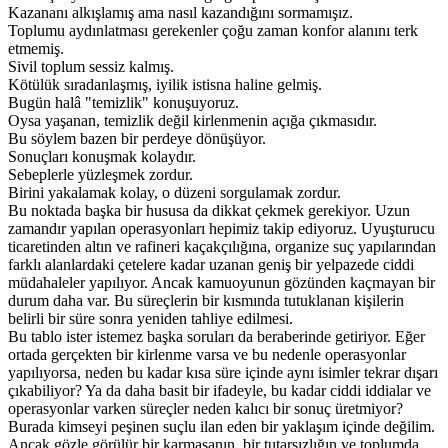
Kazananı alkışlamış ama nasıl kazandığını sormamışız.
Toplumu aydınlatması gerekenler çoğu zaman konfor alanını terk
etmemiş.
Sivil toplum sessiz kalmış.
Kötülük sıradanlaşmış, iyilik istisna haline gelmiş.
Bugün halâ "temizlik" konuşuyoruz.
Oysa yaşanan, temizlik değil kirlenmenin açığa çıkmasıdır.
Bu söylem bazen bir perdeye dönüşüyor.
Sonuçları konuşmak kolaydır.
Sebeplerle yüzleşmek zordur.
Birini yakalamak kolay, o düzeni sorgulamak zordur.
Bu noktada başka bir hususa da dikkat çekmek gerekiyor. Uzun
zamandır yapılan operasyonları hepimiz takip ediyoruz. Uyuşturucu
ticaretinden altın ve rafineri kaçakçılığına, organize suç yapılarından
farklı alanlardaki çetelere kadar uzanan geniş bir yelpazede ciddi
müdahaleler yapılıyor. Ancak kamuoyunun gözünden kaçmayan bir
durum daha var. Bu süreçlerin bir kısmında tutuklanan kişilerin
belirli bir süre sonra yeniden tahliye edilmesi.
Bu tablo ister istemez başka soruları da beraberinde getiriyor. Eğer
ortada gerçekten bir kirlenme varsa ve bu nedenle operasyonlar
yapılıyorsa, neden bu kadar kısa süre içinde aynı isimler tekrar dışarı
çıkabiliyor? Ya da daha basit bir ifadeyle, bu kadar ciddi iddialar ve
operasyonlar varken süreçler neden kalıcı bir sonuç üretmiyor?
Burada kimseyi peşinen suçlu ilan eden bir yaklaşım içinde değilim.
Ancak gözle görülür bir karmaşanın, bir tutarsızlığın ve toplumda