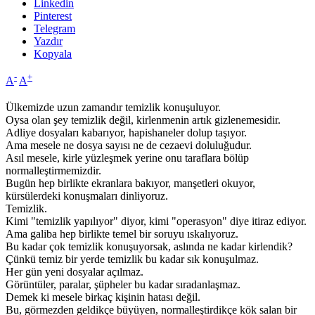
Linkedin
Pinterest
Telegram
Yazdır
Kopyala
-
+
A
A
Ülkemizde uzun zamandır temizlik konuşuluyor.
Oysa olan şey temizlik değil, kirlenmenin artık gizlenemesidir.
Adliye dosyaları kabarıyor, hapishaneler dolup taşıyor.
Ama mesele ne dosya sayısı ne de cezaevi doluluğudur.
Asıl mesele, kirle yüzleşmek yerine onu taraflara bölüp
normalleştirmemizdir.
Bugün hep birlikte ekranlara bakıyor, manşetleri okuyor,
kürsülerdeki konuşmaları dinliyoruz.
Temizlik.
Kimi "temizlik yapılıyor" diyor, kimi "operasyon" diye itiraz ediyor.
Ama galiba hep birlikte temel bir soruyu ıskalıyoruz.
Bu kadar çok temizlik konuşuyorsak, aslında ne kadar kirlendik?
Çünkü temiz bir yerde temizlik bu kadar sık konuşulmaz.
Her gün yeni dosyalar açılmaz.
Görüntüler, paralar, şüpheler bu kadar sıradanlaşmaz.
Demek ki mesele birkaç kişinin hatası değil.
Bu, görmezden geldikçe büyüyen, normalleştirdikçe kök salan bir