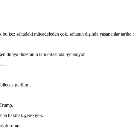
k bu kez sahadaki mücadeleden çok, sahanın dışında yaşananlar tarihe 
ğişen dünya düzeninin tam ortasında oynanıyor.
lar…
şebilecek gerilim…
 Trump.
asına bakmak gerekiyor.
miş durumda.