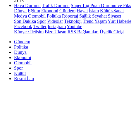
-0.15
Hava Durumu
Trafik Durumu
Süper Lig Puan Durumu ve Fiks
Dünya
Eğitim
Ekonomi
Gündem
Hayat
İslam
Kültür-Sanat
Medya
Otomobil
Politika
Röportaj
Sağlık
Seyahat
Siyaset
Son Dakika
Spor
Videolar
Teknoloji
Trend
Yaşam
Yurt Haberle
Facebook
Twitter
Instagram
Youtube
Künye / İletişim
Bize Ulaşın
RSS Bağlantıları
Üyelik Girişi
Gündem
Politika
Dünya
Ekonomi
Otomobil
Spor
Kültür
Resmi İlan