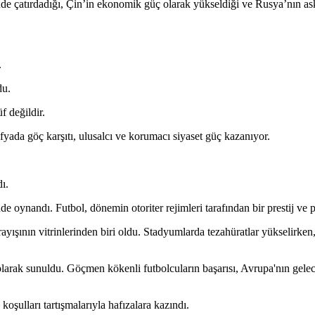
de çatırdadığı, Çin’in ekonomik güç olarak yükseldiği ve Rusya’nın a
.
du.
f değildir.
yada göç karşıtı, ulusalcı ve korumacı siyaset güç kazanıyor.
ı.
oynandı. Futbol, dönemin otoriter rejimleri tarafından bir prestij ve
yışının vitrinlerinden biri oldu. Stadyumlarda tezahüratlar yükselirken
rak sunuldu. Göçmen kökenli futbolcuların başarısı, Avrupa'nın gelec
oşulları tartışmalarıyla hafızalara kazındı.