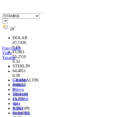
°
28
DOLAR
47,7436
0.18
Foto Galeri
EURO
Video
55,2510
Yazarlar
0.32
STERLİN
64,4811
0.38
GRAM ALTIN
Gündem
6660.55
Politika
0
Dünya
BİST100
Ekonomi
13.779
Otomobil
-14
Spor
BITCOIN
Kültür
64.840,97
Resmi İlan