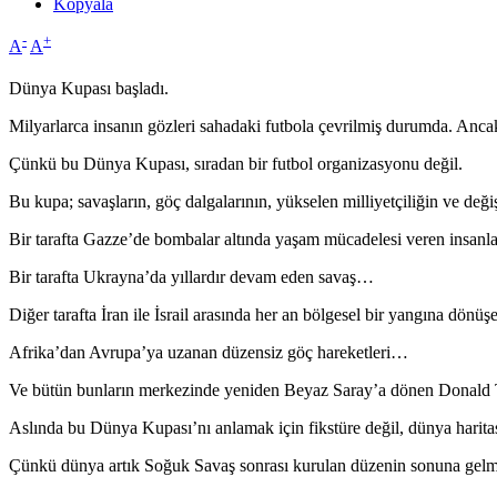
Kopyala
-
+
A
A
Dünya Kupası başladı.
Milyarlarca insanın gözleri sahadaki futbola çevrilmiş durumda. Anca
Çünkü bu Dünya Kupası, sıradan bir futbol organizasyonu değil.
Bu kupa; savaşların, göç dalgalarının, yükselen milliyetçiliğin ve de
Bir tarafta Gazze’de bombalar altında yaşam mücadelesi veren insan
Bir tarafta Ukrayna’da yıllardır devam eden savaş…
Diğer tarafta İran ile İsrail arasında her an bölgesel bir yangına dönü
Afrika’dan Avrupa’ya uzanan düzensiz göç hareketleri…
Ve bütün bunların merkezinde yeniden Beyaz Saray’a dönen Donald
Aslında bu Dünya Kupası’nı anlamak için fikstüre değil, dünya harit
Çünkü dünya artık Soğuk Savaş sonrası kurulan düzenin sonuna gel