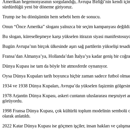
Amerikan hegemonyasının sorgulandığı, Avrupa Birliği’nin kendi için
sürdürdüğü yeni bir döneme giriyoruz.
Trump ise bu dönüşümün hem sebebi hem de sonucu.
Onun “Önce Amerika” sloganı yalnızca bir seçim kampanyası değildi
Bu slogan, küreselleşmeye karşı yükselen itirazın siyasi manifestosuy
Bugün Avrupa’nın birçok ülkesinde aşırı sağ partilerin yükselişi tesadü
Fransa’dan Almanya’ya, Hollanda’dan İtalya’ya kadar geniş bir coğraf
Dünya Kupası ise tam da böyle bir atmosferde oynanıyor.
Oysa Dünya Kupaları tarih boyunca hiçbir zaman sadece futbol olmad
1934 ve 1938 Dünya Kupaları, Avrupa’da yükselen faşizmin gölgesinde 
1978 Arjantin Dünya Kupası, askeri cuntanın uluslararası meşruiyet ara
görüyordu.
1998 Fransa Dünya Kupası, çok kültürlü toplum modelinin sembolü ola
olarak anlatıldı.
2022 Katar Dünya Kupası ise göçmen işçiler, insan hakları ve çalışma k