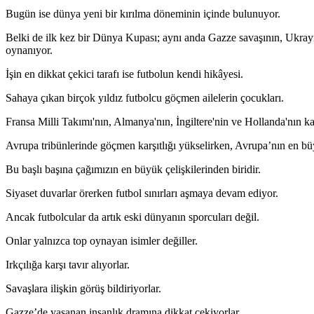
Bugün ise dünya yeni bir kırılma döneminin içinde bulunuyor.
Belki de ilk kez bir Dünya Kupası; aynı anda Gazze savaşının, Ukrayna
oynanıyor.
İşin en dikkat çekici tarafı ise futbolun kendi hikâyesi.
Sahaya çıkan birçok yıldız futbolcu göçmen ailelerin çocukları.
Fransa Milli Takımı'nın, Almanya'nın, İngiltere'nin ve Hollanda'nın 
Avrupa tribünlerinde göçmen karşıtlığı yükselirken, Avrupa’nın en büy
Bu başlı başına çağımızın en büyük çelişkilerinden biridir.
Siyaset duvarlar örerken futbol sınırları aşmaya devam ediyor.
Ancak futbolcular da artık eski dünyanın sporcuları değil.
Onlar yalnızca top oynayan isimler değiller.
Irkçılığa karşı tavır alıyorlar.
Savaşlara ilişkin görüş bildiriyorlar.
Gazze’de yaşanan insanlık dramına dikkat çekiyorlar.