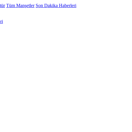
tür
Tüm Manşetler
Son Dakika Haberleri
ri