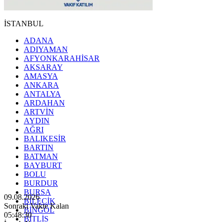
İSTANBUL
ADANA
ADIYAMAN
AFYONKARAHİSAR
AKSARAY
AMASYA
ANKARA
ANTALYA
ARDAHAN
ARTVİN
AYDIN
AĞRI
BALIKESİR
BARTIN
BATMAN
BAYBURT
BOLU
BURDUR
BURSA
09.08.2026
BİLECİK
Sonraki Vakte Kalan
BİNGÖL
05:48:29
BİTLİS