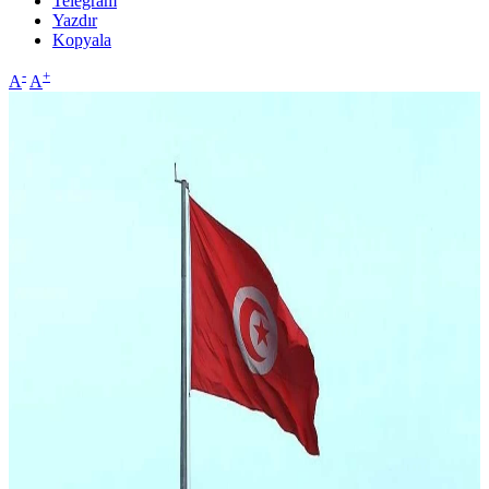
Telegram
Yazdır
Kopyala
-
+
A
A