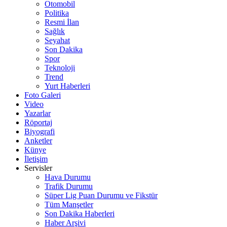
Otomobil
Politika
Resmi İlan
Sağlık
Seyahat
Son Dakika
Spor
Teknoloji
Trend
Yurt Haberleri
Foto Galeri
Video
Yazarlar
Röportaj
Biyografi
Anketler
Künye
İletişim
Servisler
Hava Durumu
Trafik Durumu
Süper Lig Puan Durumu ve Fikstür
Tüm Manşetler
Son Dakika Haberleri
Haber Arşivi