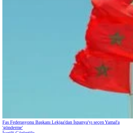
Fas Federasyonu Başkanı Lekjaa'dan İspanya'yı seçen Yamal'a
'gönderme'
İçeriği Görüntüle