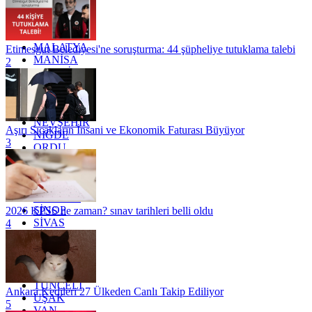
KONYA
KÜTAHYA
KİLİS
MALATYA
Etimesgut Belediyesi'ne soruşturma: 44 şüpheliye tutuklama talebi
MANİSA
2
MARDİN
MERSİN
MUĞLA
MUŞ
NEVŞEHİR
Aşırı Sıcakların İnsani ve Ekonomik Faturası Büyüyor
NİĞDE
3
ORDU
OSMANİYE
RİZE
SAKARYA
SAMSUN
SİNOP
2026 KPSS ne zaman? sınav tarihleri belli oldu
SİVAS
4
SİİRT
TEKİRDAĞ
TOKAT
TRABZON
TUNCELİ
Ankara Kedileri 27 Ülkeden Canlı Takip Ediliyor
UŞAK
5
VAN