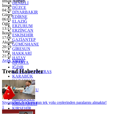
İmsak Namazı
DENİZLİ
İmsak
DÜZCE
04:20
DİYARBAKIR
Güneş
EDİRNE
06:01
ELAZIĞ
Öğle
ERZURUM
13:15
ERZİNCAN
İkindi
ESKİŞEHİR
17:06
GAZİANTEP
Akşam
GÜMÜŞHANE
20:19
GİRESUN
Yatsı
HAKKARİ
21:52
HATAY
Aylık Vakitler
ISPARTA
IĞDIR
Trend Haberler
KAHRAMANMARAŞ
KARABÜK
KARAMAN
KARS
KASTAMONU
KAYSERİ
KIRIKKALE
Siyonistleri durdurmanın tek yolu ceplerinden paralarını almaktır!
KIRKLARELİ
1
KIRŞEHİR
KOCAELİ