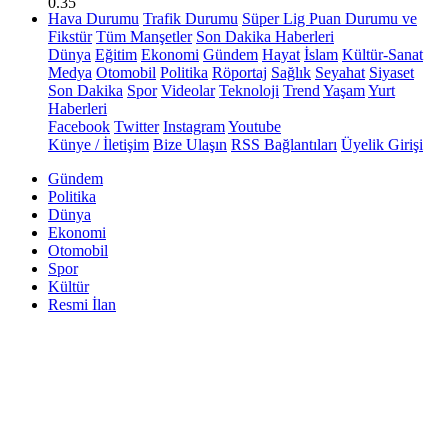
0.35
Hava Durumu
Trafik Durumu
Süper Lig Puan Durumu ve
Fikstür
Tüm Manşetler
Son Dakika Haberleri
Dünya
Eğitim
Ekonomi
Gündem
Hayat
İslam
Kültür-Sanat
Medya
Otomobil
Politika
Röportaj
Sağlık
Seyahat
Siyaset
Son Dakika
Spor
Videolar
Teknoloji
Trend
Yaşam
Yurt
Haberleri
Facebook
Twitter
Instagram
Youtube
Künye / İletişim
Bize Ulaşın
RSS Bağlantıları
Üyelik Girişi
Gündem
Politika
Dünya
Ekonomi
Otomobil
Spor
Kültür
Resmi İlan