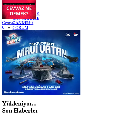
YALOVA
YOZGAT
ZONGULDAK
ÇANAKKALE
Cevvaz ne demek?
ÇANKIRI
6
ÇORUM
İSTANBUL
İZMİR
ŞANLIURFA
ŞIRNAK
Yükleniyor...
Son Haberler