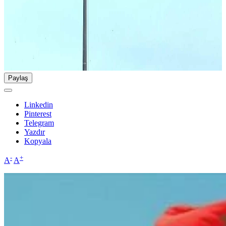
Paylaş
Linkedin
Pinterest
Telegram
Yazdır
Kopyala
-
+
A
A