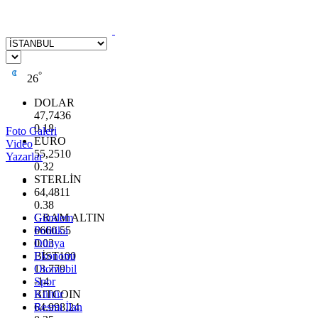
°
26
DOLAR
47,7436
0.18
Foto Galeri
EURO
Video
55,2510
Yazarlar
0.32
STERLİN
64,4811
0.38
GRAM ALTIN
Gündem
6660.55
Politika
0.03
Dünya
BİST100
Ekonomi
13.779
Otomobil
-14
Spor
BITCOIN
Kültür
64.998,24
Resmi İlan