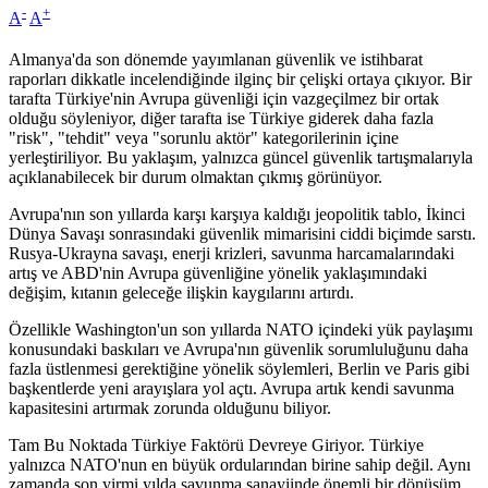
-
+
A
A
Almanya'da son dönemde yayımlanan güvenlik ve istihbarat
raporları dikkatle incelendiğinde ilginç bir çelişki ortaya çıkıyor. Bir
tarafta Türkiye'nin Avrupa güvenliği için vazgeçilmez bir ortak
olduğu söyleniyor, diğer tarafta ise Türkiye giderek daha fazla
"risk", "tehdit" veya "sorunlu aktör" kategorilerinin içine
yerleştiriliyor. Bu yaklaşım, yalnızca güncel güvenlik tartışmalarıyla
açıklanabilecek bir durum olmaktan çıkmış görünüyor.
Avrupa'nın son yıllarda karşı karşıya kaldığı jeopolitik tablo, İkinci
Dünya Savaşı sonrasındaki güvenlik mimarisini ciddi biçimde sarstı.
Rusya-Ukrayna savaşı, enerji krizleri, savunma harcamalarındaki
artış ve ABD'nin Avrupa güvenliğine yönelik yaklaşımındaki
değişim, kıtanın geleceğe ilişkin kaygılarını artırdı.
Özellikle Washington'un son yıllarda NATO içindeki yük paylaşımı
konusundaki baskıları ve Avrupa'nın güvenlik sorumluluğunu daha
fazla üstlenmesi gerektiğine yönelik söylemleri, Berlin ve Paris gibi
başkentlerde yeni arayışlara yol açtı. Avrupa artık kendi savunma
kapasitesini artırmak zorunda olduğunu biliyor.
Tam Bu Noktada Türkiye Faktörü Devreye Giriyor. Türkiye
yalnızca NATO'nun en büyük ordularından birine sahip değil. Aynı
zamanda son yirmi yılda savunma sanayiinde önemli bir dönüşüm