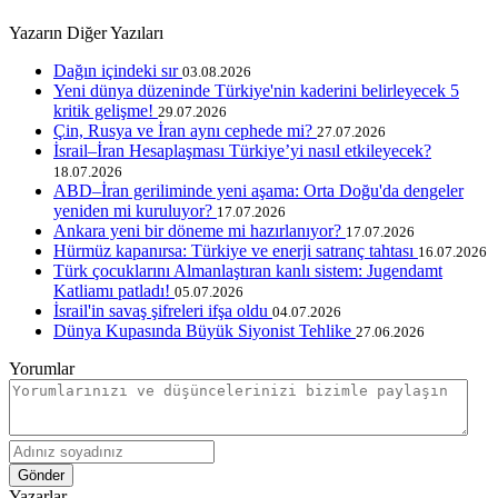
Yazarın Diğer Yazıları
Dağın içindeki sır
03.08.2026
Yeni dünya düzeninde Türkiye'nin kaderini belirleyecek 5
kritik gelişme!
29.07.2026
Çin, Rusya ve İran aynı cephede mi?
27.07.2026
İsrail–İran Hesaplaşması Türkiye’yi nasıl etkileyecek?
18.07.2026
ABD–İran geriliminde yeni aşama: Orta Doğu'da dengeler
yeniden mi kuruluyor?
17.07.2026
Ankara yeni bir döneme mi hazırlanıyor?
17.07.2026
Hürmüz kapanırsa: Türkiye ve enerji satranç tahtası
16.07.2026
Türk çocuklarını Almanlaştıran kanlı sistem: Jugendamt
Katliamı patladı!
05.07.2026
İsrail'in savaş şifreleri ifşa oldu
04.07.2026
Dünya Kupasında Büyük Siyonist Tehlike
27.06.2026
Yorumlar
Gönder
Yazarlar