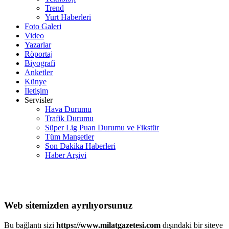
Trend
Yurt Haberleri
Foto Galeri
Video
Yazarlar
Röportaj
Biyografi
Anketler
Künye
İletişim
Servisler
Hava Durumu
Trafik Durumu
Süper Lig Puan Durumu ve Fikstür
Tüm Manşetler
Son Dakika Haberleri
Haber Arşivi
Web sitemizden ayrılıyorsunuz
Bu bağlantı sizi
https://www.milatgazetesi.com
dışındaki bir siteye