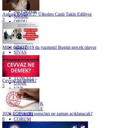
MUĞLA
MUŞ
NEVŞEHİR
Ankara Kedileri 27 Ülkeden Canlı Takip Ediliyor
NİĞDE
3
ORDU
OSMANİYE
RİZE
SAKARYA
SAMSUN
SİNOP
Milat yazarı 2019 da yazmıştı! Bugün gerçek oluyor
SİVAS
4
SİİRT
TEKİRDAĞ
TOKAT
TRABZON
TUNCELİ
Cevvaz ne demek?
UŞAK
5
VAN
YALOVA
YOZGAT
ZONGULDAK
ÇANAKKALE
2026 LGS tercih sonuçları ne zaman açıklanacak?
ÇANKIRI
6
ÇORUM
İSTANBUL