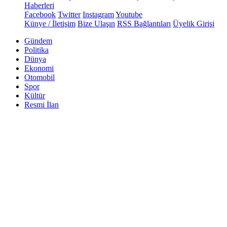
Haberleri
Facebook
Twitter
Instagram
Youtube
Künye / İletişim
Bize Ulaşın
RSS Bağlantıları
Üyelik Girişi
Gündem
Politika
Dünya
Ekonomi
Otomobil
Spor
Kültür
Resmi İlan