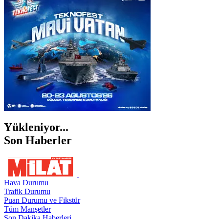
İZMİR
ŞANLIURFA
ŞIRNAK
Yükleniyor...
Son Haberler
Hava Durumu
Trafik Durumu
Puan Durumu ve Fikstür
Tüm Manşetler
Son Dakika Haberleri