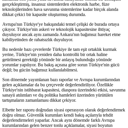
gerçekleştirmiş, insansız sistemlerden elektronik harbe, füze
teknolojilerinden hava savunma sistemlerine kadar birçok alanda
dikkat çekici bir kapasite oluşturmuş durumda.
Avrupa'nın Türkiye'ye bakışındaki temel çelişki de burada ortaya
çıkıyor. Türkiye'nin askeri ve teknolojik kapasitesine ihtiyaç
duyuluyor ancak aynı zamanda Ankara'nın bağımsız hareket etme
kabiliyetinden de rahatsızlık duyuluyor.
Bu nedenle bazı çevrelerde Türkiye ile tam eşit ortaklık kurmak
yerine, Türkiye'nin yeniden daha kontrollü bir ortak haline
getirilmesi gerektiği yönünde bir anlayış bulunduğu yönünde
yorumlar yapılıyor. Bu bakış açısına göre sorun Türkiye'nin gücü
değil; bu gücün bağımsız kullanılabilmesi.
Son dönemde yayımlanan bazı raporlar ve Avrupa kurumlarından
gelen açıklamalar da bu çerçevede değerlendiriliyor. Özellikle
Türkiye'nin istihbarat kapasitesi, diaspora üzerindeki etkisi, savunma
sanayii atılımları ve dış politika hamleleri üzerinden yürütülen
tartışmaların zamanlaması dikkat çekiyor.
Elbette her raporu doğrudan siyasi operasyon olarak değerlendirmek
doğru olmaz. Güvenlik kurumları kendi bakış açılarıyla tehdit
değerlendirmeleri yaparlar. Ancak aynı dönemde farklı Avrupa
kurumlarından gelen benzer tonlu açıklamalar, siyasi boyutun