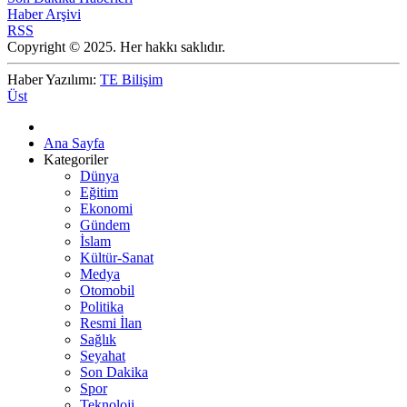
Haber Arşivi
RSS
Copyright © 2025. Her hakkı saklıdır.
Haber Yazılımı:
TE Bilişim
Üst
Ana Sayfa
Kategoriler
Dünya
Eğitim
Ekonomi
Gündem
İslam
Kültür-Sanat
Medya
Otomobil
Politika
Resmi İlan
Sağlık
Seyahat
Son Dakika
Spor
Teknoloji