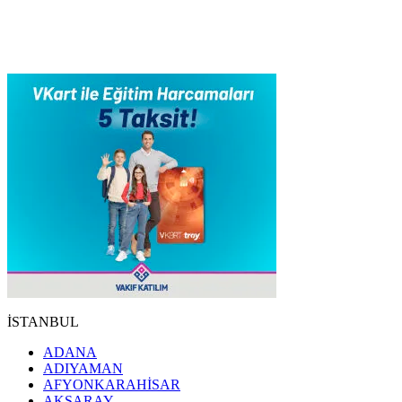
İSTANBUL
ADANA
ADIYAMAN
AFYONKARAHİSAR
AKSARAY