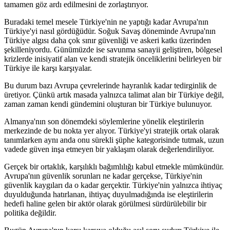
tamamen göz ardı edilmesini de zorlaştırıyor.
Buradaki temel mesele Türkiye'nin ne yaptığı kadar Avrupa'nın
Türkiye'yi nasıl gördüğüdür. Soğuk Savaş döneminde Avrupa'nın
Türkiye algısı daha çok sınır güvenliği ve askeri katkı üzerinden
şekilleniyordu. Günümüzde ise savunma sanayii geliştiren, bölgesel
krizlerde inisiyatif alan ve kendi stratejik önceliklerini belirleyen bir
Türkiye ile karşı karşıyalar.
Bu durum bazı Avrupa çevrelerinde hayranlık kadar tedirginlik de
üretiyor. Çünkü artık masada yalnızca talimat alan bir Türkiye değil,
zaman zaman kendi gündemini oluşturan bir Türkiye bulunuyor.
Almanya'nın son dönemdeki söylemlerine yönelik eleştirilerin
merkezinde de bu nokta yer alıyor. Türkiye'yi stratejik ortak olarak
tanımlarken aynı anda onu sürekli şüphe kategorisinde tutmak, uzun
vadede güven inşa etmeyen bir yaklaşım olarak değerlendiriliyor.
Gerçek bir ortaklık, karşılıklı bağımlılığı kabul etmekle mümkündür.
Avrupa'nın güvenlik sorunları ne kadar gerçekse, Türkiye'nin
güvenlik kaygıları da o kadar gerçektir. Türkiye'nin yalnızca ihtiyaç
duyulduğunda hatırlanan, ihtiyaç duyulmadığında ise eleştirilerin
hedefi haline gelen bir aktör olarak görülmesi sürdürülebilir bir
politika değildir.