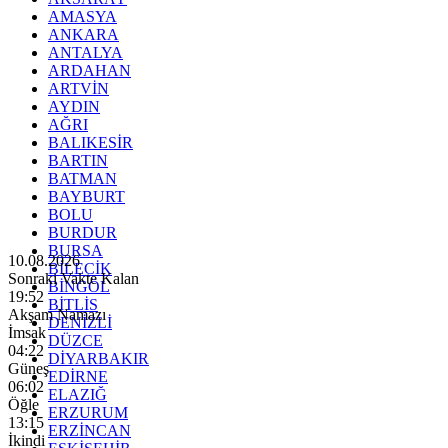
AMASYA
ANKARA
ANTALYA
ARDAHAN
ARTVİN
AYDIN
AĞRI
BALIKESİR
BARTIN
BATMAN
BAYBURT
BOLU
BURDUR
BURSA
10.08.2026
BİLECİK
Sonraki Vakte Kalan
BİNGÖL
19:51
BİTLİS
Akşam Namazı
DENİZLİ
İmsak
DÜZCE
04:22
DİYARBAKIR
Güneş
EDİRNE
06:02
ELAZIĞ
Öğle
ERZURUM
13:15
ERZİNCAN
İkindi