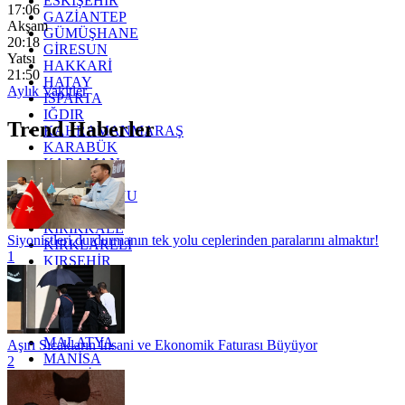
ESKİŞEHİR
17:06
GAZİANTEP
Akşam
GÜMÜŞHANE
20:18
GİRESUN
Yatsı
HAKKARİ
21:50
HATAY
Aylık Vakitler
ISPARTA
IĞDIR
Trend Haberler
KAHRAMANMARAŞ
KARABÜK
KARAMAN
KARS
KASTAMONU
KAYSERİ
KIRIKKALE
Siyonistleri durdurmanın tek yolu ceplerinden paralarını almaktır!
KIRKLARELİ
1
KIRŞEHİR
KOCAELİ
KONYA
KÜTAHYA
KİLİS
MALATYA
Aşırı Sıcakların İnsani ve Ekonomik Faturası Büyüyor
MANİSA
2
MARDİN
MERSİN