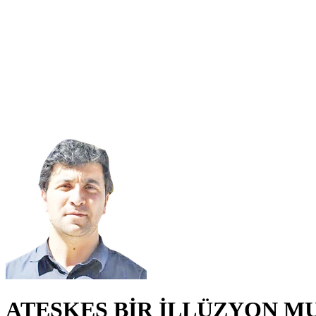
ATEŞKES BİR İLLÜZYON M