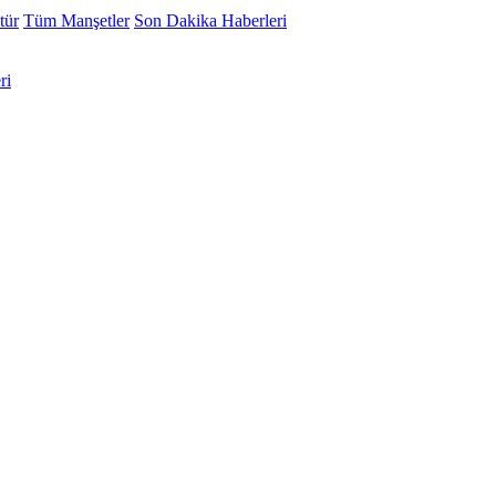
tür
Tüm Manşetler
Son Dakika Haberleri
ri