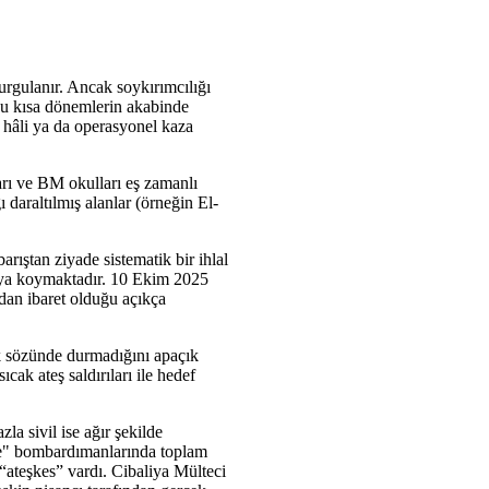
kurgulanır. Ancak soykırımcılığı
tuğu kısa dönemlerin akabinde
t hâli ya da operasyonel kaza
arı ve BM okulları eş zamanlı
 daraltılmış alanlar (örneğin El-
ıştan ziyade sistematik bir ihlal
rtaya koymaktadır. 10 Ekim 2025
ndan ibaret olduğu açıkça
ek sözünde durmadığını apaçık
ak ateş saldırıları ile hedef
la sivil ise ağır şekilde
eme" bombardımanlarında toplam
“ateşkes” vardı. Cibaliya Mülteci