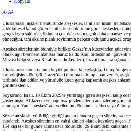
Kopyala
-
+
A
A
Uluslararası ilişkiler literatüründe ateşkesler, tarafların insani mülah
artık küresel kabul gören İsrail askeri doktrinine göre ateşkesler, str
gerçekleşen saldırılar, ilkinden çok daha yıkıcı, çok daha amansız ve 
olmadığını, tam aksine planlı soykırımın parçası olduğunu açıkça ort
Ateşkes süreçlerinin bitimiyle birlikte Gazze’nin kuzeyinden güneyine
olarak ağır bombardımanlara maruz kaldı. İsrail ordusunun "güvenli bölg
Mevasi bölgesi veya Refah’ın çadır kentleri), bizzat buralara sığınan 
Uluslararası kamuoyunun büyük puntolarla paylaştığı, Trump’ın gevrek
kronolojisine dönüştü. Gazze'deki duruma dair toplanan veriler, ateşk
tarihinde ilan edilen ve yürürlüğe giren geniş kapsamlı ateşkes anlaşm
görülmektedir.
Soykırımcı İsrail, 10 Ekim 2025'te yürürlüğe giren ateşkesi, takip e
göstermiştir. Al Jazeera ve bağımsız gözlemcilerin analizlerine göre, 
alınmıştır. Yani "ateşkes" adı verilen bu dönemde, saldırı veya ölüm y
Sözde ateşkesin yürürlüğe girdiği andan itibaren geçen sürede, sadece bu
yaralandı. Ateşkes sürecinin en vahşi günleri olarak kayıtlara geçen
154 kişi tek bir günde acımasızca öldürüldü. 29 Ekim'deki katliamda 