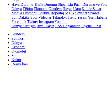
-0.76
Hava Durumu
Trafik Durumu
Süper Lig Puan Durumu ve Fiks
Dünya
Eğitim
Ekonomi
Gündem
Hayat
İslam
Kültür-Sanat
Medya
Otomobil
Politika
Röportaj
Sağlık
Seyahat
Siyaset
Son Dakika
Spor
Videolar
Teknoloji
Trend
Yaşam
Yurt Haberle
Facebook
Twitter
Instagram
Youtube
Künye / İletişim
Bize Ulaşın
RSS Bağlantıları
Üyelik Girişi
Gündem
Politika
Dünya
Ekonomi
Otomobil
Spor
Kültür
Resmi İlan