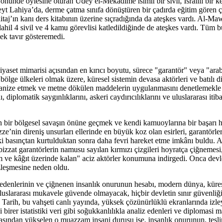
nünde öylesine oturan Udey el-Mekadime isimli bir sivil, İsrailli bir k
yt Lahiya’da, derme çatma sınıfa dönüştüren bir çadırda eğitim gören ço
 Ritaj’ın kanı ders kitabının üzerine sıçradığında da ateşkes vardı. Al-M
dahil 4 sivil ve 4 kamu görevlisi katledildiğinde de ateşkes vardı. Tüm 
ek tavır gösteremedi.
iyaset mimarisi açısından en kırıcı boyutu, sürece "garantör" veya "arab
ölge ülkeleri olmak üzere, küresel sistemin devasa aktörleri ve batılı d
 organize etmek ve metne dökülen maddelerin uygulanmasını denetlemekle
nı, diplomatik saygınlıklarını, askeri caydırıcılıklarını ve uluslararası it
kûn bir bölgesel savaşın önüne geçmek ve kendi kamuoylarına bir başarı
ze’nin direniş unsurları ellerinde en büyük koz olan esirleri, garantörl
deki basınçtan kurtulduktan sonra daha fevri hareket etme imkânı buldu. Ate
 bizzat garantörlerin namusu sayılan kırmızı çizgileri hoyratça çiğnemesi
 ve kâğıt üzerinde kalan" aciz aktörler konumuna indirgedi. Onca devl
izleşmesine neden oldu.
bedenlerinin ve çiğnenen insanlık onurunun hesabı, modern dünya, küre
uluslararası mukavele güvende olmayacak, hiçbir devletin sınır güvenliğ
 Tarih, bu vahşeti canlı yayında, yüksek çözünürlüklü ekranlarında izleye
birer istatistiki veri gibi soğukkanlılıkla analiz edenleri ve diplomasi 
r arasından yükselen o muazzam insani duruşu ise, insanlık onurunun, tes