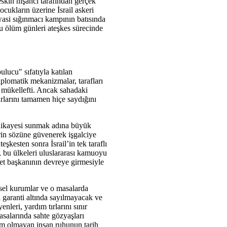
eskin nişancı tarafından gerçek
cukların üzerine İsrail askeri
awasi sığınmacı kampının batısında
bu ölüm günleri ateşkes sürecinde
ulucu" sıfatıyla katılan
iplomatik mekanizmalar, tarafları
 mükellefti. Ancak sahadaki
ibarlarını tamamen hiçe saydığını
 hikayesi sunmak adına büyük
erin sözüne güvenerek işgalciye
şkesten sonra İsrail’in tek taraflı
, bu ülkeleri uluslararası kamuoyu
et başkanının devreye girmesiyle
sel kurumlar ve o masalarda
i garanti altında sayılmayacak ve
nleri, yardım tırlarını sınır
masalarında sahte gözyaşları
lim olmayan insan ruhunun tarih