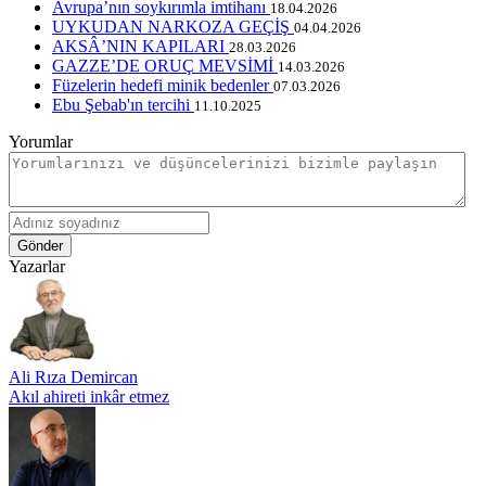
Avrupa’nın soykırımla imtihanı
18.04.2026
UYKUDAN NARKOZA GEÇİŞ
04.04.2026
AKSÂ’NIN KAPILARI
28.03.2026
GAZZE’DE ORUÇ MEVSİMİ
14.03.2026
Füzelerin hedefi minik bedenler
07.03.2026
Ebu Şebab'ın tercihi
11.10.2025
Yorumlar
Gönder
Yazarlar
Ali Rıza Demircan
Akıl ahireti inkâr etmez