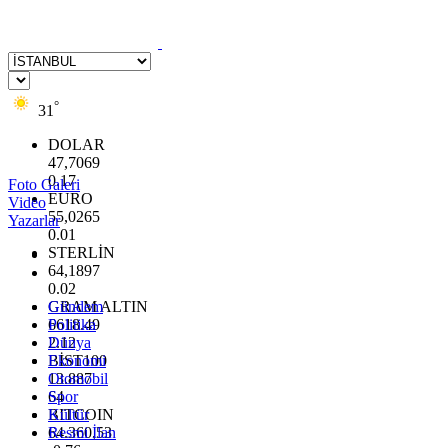
°
31
DOLAR
47,7069
0.17
Foto Galeri
EURO
Video
55,0265
Yazarlar
0.01
STERLİN
64,1897
0.02
GRAM ALTIN
Gündem
6618.49
Politika
2.12
Dünya
BİST100
Ekonomi
13.887
Otomobil
64
Spor
BITCOIN
Kültür
64.360,53
Resmi İlan