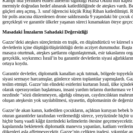
Kampı’nda yerinden edilen ailelerin sığındığı Hafsa Okulu'nun kapısı ö
mermiyle doğrudan hedef alınarak katledildiğinde de ateşkes vardı. Be
güçleri ateş açmış, 3. sınıf öğrencisi küçük Ritaj Rihan katledilmişti.
bir polis aracına düzenlenen drone saldırısında 9 yaşındaki bir çocuk 
gerçekleşti ve garantör ülkeler yaşanan süreci kınamaktan öteye geçec
Masadaki İmzaların Sahadaki Değersizliği
Gazze’deki ateşkes süreçlerinin en trajik, en düşündürücü ve küresel s
devletlerin içine düştüğü/düşürüldüğü derin acziyet durumudur. Başta b
masaya oturtmak, ateşkes şartlarını olgunlaştırmak, esir takaslarını
gerçeklik, soykırımcı İsrail’in bu garantör devletlerin siyasi ağırlıkları
ortaya koydu.
Garantör devletler, diplomatik kanalları açık tutmak, bölgede topye
siyasi sermaye harcamışlar, günlerce süren toplantılar yapmışlardı. Gaz
teslim etmişti. Gazze’nin elindeki esirlerini kurtaran İsrail, ülke için
olarak operasyonları başlatması, insani yardım tırlarını durdurması ve
nezdinde "sözü dinlenmeyen, ağırlığı olmayan, caydırıcılıktan mahrum
oluşan ateşkesin yok sayılabilmesi, siyasetin, diplomasinin de değers
Gazze’de akan kanın, katledilen çocukların, açlıktan kuruyan bebek 
oturan garantörler tarafından verilemediği sürece, yeryüzünde hiçbir 
hiçbir barış vaadi kâğıt üzerindeki kelimelerin ötesine geçemeyecektir.
kapılarında bekleterek diplomatik manevra yapanları, katliam verilerini 
dökenleri asla affetmeyecektir. Gazze’nin çelikten iradesi, yıkıntıla