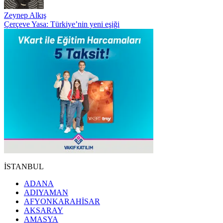
Zeynep Alkış
Çerçeve Yasa: Türkiye’nin yeni eşiği
İSTANBUL
ADANA
ADIYAMAN
AFYONKARAHİSAR
AKSARAY
AMASYA