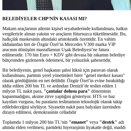
BELEDİYELER CHP’NİN KASASI MI?
Makam araçlarının ailenin kişisel seyahatlerinde kullanılması, halkın
vergileriyle alınan yakıtın ve araçların fütursuzca tüketilmesidir. Bu,
halkçılık maskesinin altındaki aristokratik özentidir. En vahim
iddialardan biri de Özgür Özel’in Mercedes V300 marka VIP
aracının dönüşüm masraflarının Uşak Belediyesi’ne fatura
edilmesidir. 170 bin Euro + KDV gibi devasa bir rakamın belediye
bütçesinden gizlenerek ödenmesi, bir yolsuzluk şaheseridir.
Bir belediyenin, genel başkanın şahsi lüksü için paravan olarak
kullanılması, partinin yerel yönetimleri birer "genel merkez kasası"
olarak gördüğünün en net delilidir. Özgür Özel’in evine bırakıldığı
iddia edilen 200 bin TL ve ardından Denizli’de teslim edilen 1
milyon TL nakit para,
"çantalar dolusu para"
döneminin
kapanmadığını, aksine zirve yaptığını gösteriyor. HTS ve baz
kayıtları vurgusu, bu paraların teslimatının teknolojik olarak takip
edilebileceğini söylüyor. Siyasetin nakit para balyaları üzerinden
dizayn edilmesi, demokrasinin celladıdır
Toplamda 1 milyon 200 bin TL’nin
"emanet"
veya
"destek"
adı
altında elden verilmesi, partideki hiyerarşinin liyakatle değil, maddi