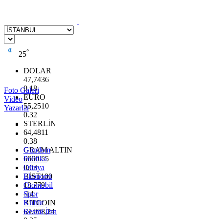
°
25
DOLAR
47,7436
0.18
Foto Galeri
EURO
Video
55,2510
Yazarlar
0.32
STERLİN
64,4811
0.38
GRAM ALTIN
Gündem
6660.55
Politika
0.03
Dünya
BİST100
Ekonomi
13.779
Otomobil
-14
Spor
BITCOIN
Kültür
64.998,24
Resmi İlan