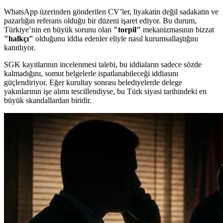
WhatsApp üzerinden gönderilen CV’ler, liyakatin değil sadakatin ve
pazarlığın referans olduğu bir düzeni işaret ediyor. Bu durum,
Türkiye’nin en büyük sorunu olan
"torpil"
mekanizmasının bizzat
"halkçı"
olduğunu iddia edenler eliyle nasıl kurumsallaştığını
kanıtlıyor.
SGK kayıtlarının incelenmesi talebi, bu iddiaların sadece sözde
kalmadığını, somut belgelerle ispatlanabileceği iddiasını
güçlendiriyor. Eğer kurultay sonrası belediyelerde delege
yakınlarının işe alımı tescillendiyse, bu Türk siyasi tarihindeki en
büyük skandallardan biridir.