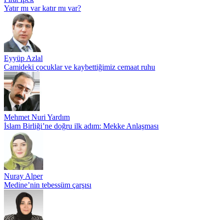
Yatır mı var katır mı var?
Eyyüp Azlal
Camideki çocuklar ve kaybettiğimiz cemaat ruhu
Mehmet Nuri Yardım
İslam Birliği’ne doğru ilk adım: Mekke Anlaşması
Nuray Alper
Medine’nin tebessüm çarşısı