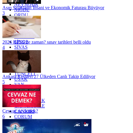
NEVŞEHİR
Aşırı Sıcakların İnsani ve Ekonomik Faturası Büyüyor
NİĞDE
3
ORDU
OSMANİYE
RİZE
SAKARYA
SAMSUN
SİNOP
2026 KPSS ne zaman? sınav tarihleri belli oldu
SİVAS
4
SİİRT
TEKİRDAĞ
TOKAT
TRABZON
TUNCELİ
Ankara Kedileri 27 Ülkeden Canlı Takip Ediliyor
UŞAK
5
VAN
YALOVA
YOZGAT
ZONGULDAK
ÇANAKKALE
Cevvaz ne demek?
ÇANKIRI
6
ÇORUM
İSTANBUL
İZMİR
ŞANLIURFA