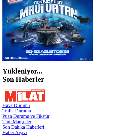
ŞIRNAK
Yükleniyor...
Son Haberler
Hava Durumu
Trafik Durumu
Puan Durumu ve Fikstür
Tüm Manşetler
Son Dakika Haberleri
Haber Arşivi