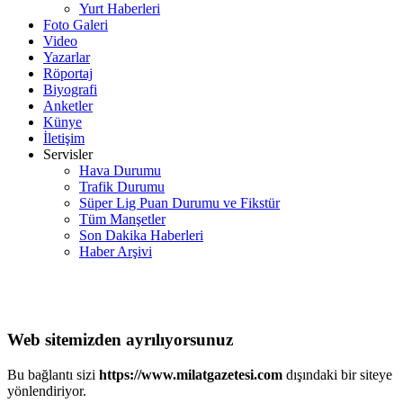
Yurt Haberleri
Foto Galeri
Video
Yazarlar
Röportaj
Biyografi
Anketler
Künye
İletişim
Servisler
Hava Durumu
Trafik Durumu
Süper Lig Puan Durumu ve Fikstür
Tüm Manşetler
Son Dakika Haberleri
Haber Arşivi
Web sitemizden ayrılıyorsunuz
Bu bağlantı sizi
https://www.milatgazetesi.com
dışındaki bir siteye
yönlendiriyor.