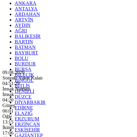
ANKARA
ANTALYA
ARDAHAN
ARTVİN
AYDIN
AĞRI
BALIKESİR
BARTIN
BATMAN
BAYBURT
BOLU
BURDUR
BURSA
09.08.2026
BİLECİK
Sonraki Vakte Kalan
BİNGÖL
04:51:27
BİTLİS
İmsak Namazı
DENİZLİ
İmsak
DÜZCE
04:20
DİYARBAKIR
Güneş
EDİRNE
06:01
ELAZIĞ
Öğle
ERZURUM
13:15
ERZİNCAN
İkindi
ESKİŞEHİR
17:06
GAZİANTEP