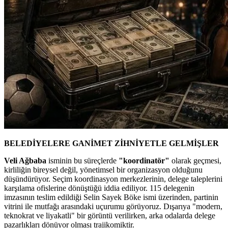
BELEDİYELERE GANİMET ZİHNİYETLE GELMİŞLER
Veli Ağbaba
isminin bu süreçlerde
"koordinatör"
olarak geçmesi,
kirliliğin bireysel değil, yönetimsel bir organizasyon olduğunu
düşündürüyor. Seçim koordinasyon merkezlerinin, delege taleplerini
karşılama ofislerine dönüştüğü iddia ediliyor. 115 delegenin
imzasının teslim edildiği Selin Sayek Böke ismi üzerinden, partinin
vitrini ile mutfağı arasındaki uçurumu görüyoruz. Dışarıya "modern,
teknokrat ve liyakatli" bir görüntü verilirken, arka odalarda delege
pazarlıkları dönüyor olması trajikomiktir.