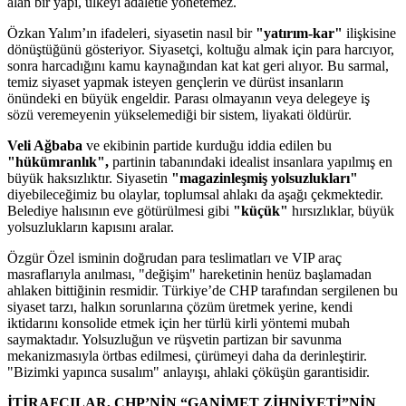
alan bir yapı, ülkeyi adaletle yönetemez.
Özkan Yalım’ın ifadeleri, siyasetin nasıl bir
"yatırım-kar"
ilişkisine
dönüştüğünü gösteriyor. Siyasetçi, koltuğu almak için para harcıyor,
sonra harcadığını kamu kaynağından kat kat geri alıyor. Bu sarmal,
temiz siyaset yapmak isteyen gençlerin ve dürüst insanların
önündeki en büyük engeldir. Parası olmayanın veya delegeye iş
sözü veremeyenin yükselemediği bir sistem, liyakati öldürür.
Veli Ağbaba
ve ekibinin partide kurduğu iddia edilen bu
"hükümranlık",
partinin tabanındaki idealist insanlara yapılmış en
büyük haksızlıktır. Siyasetin
"magazinleşmiş yolsuzlukları"
diyebileceğimiz bu olaylar, toplumsal ahlakı da aşağı çekmektedir.
Belediye halısının eve götürülmesi gibi
"küçük"
hırsızlıklar, büyük
yolsuzlukların kapısını aralar.
Özgür Özel isminin doğrudan para teslimatları ve VIP araç
masraflarıyla anılması, "değişim" hareketinin henüz başlamadan
ahlaken bittiğinin resmidir. Türkiye’de CHP tarafından sergilenen bu
siyaset tarzı, halkın sorunlarına çözüm üretmek yerine, kendi
iktidarını konsolide etmek için her türlü kirli yöntemi mubah
saymaktadır. Yolsuzluğun ve rüşvetin partizan bir savunma
mekanizmasıyla örtbas edilmesi, çürümeyi daha da derinleştirir.
"Bizimki yapınca susalım" anlayışı, ahlaki çöküşün garantisidir.
İTİRAFÇILAR, CHP’NİN “GANİMET ZİHNİYETİ”NİN