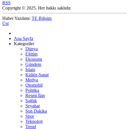
RSS
Copyright © 2025. Her hakkı saklıdır.
Haber Yazılımı:
TE Bilişim
Üst
Ana Sayfa
Kategoriler
Dünya
Eğitim
Ekonomi
Gündem
İslam
Kültür-Sanat
Medya
Otomobil
Politika
Resmi İlan
Sağlık
Seyahat
Son Dakika
Spor
Teknoloji
Trend