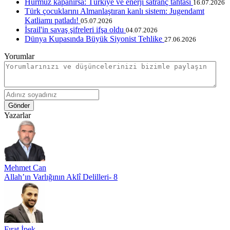
Hürmüz kapanırsa: Türkiye ve enerji satranç tahtası
16.07.2026
Türk çocuklarını Almanlaştıran kanlı sistem: Jugendamt
Katliamı patladı!
05.07.2026
İsrail'in savaş şifreleri ifşa oldu
04.07.2026
Dünya Kupasında Büyük Siyonist Tehlike
27.06.2026
Yorumlar
Gönder
Yazarlar
Mehmet Can
Allah’ın Varlığının Aklî Delilleri- 8
Fırat İpek