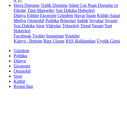
0.35
Hava Durumu
Trafik Durumu
Süper Lig Puan Durumu ve
Fikstür
Tüm Manşetler
Son Dakika Haberleri
Dünya
Eğitim
Ekonomi
Gündem
Hayat
İslam
Kültür-Sanat
Medya
Otomobil
Politika
Röportaj
Sağlık
Seyahat
Siyaset
Son Dakika
Spor
Videolar
Teknoloji
Trend
Yaşam
Yurt
Haberleri
Facebook
Twitter
Instagram
Youtube
Künye / İletişim
Bize Ulaşın
RSS Bağlantıları
Üyelik Girişi
Gündem
Politika
Dünya
Ekonomi
Otomobil
Spor
Kültür
Resmi İlan