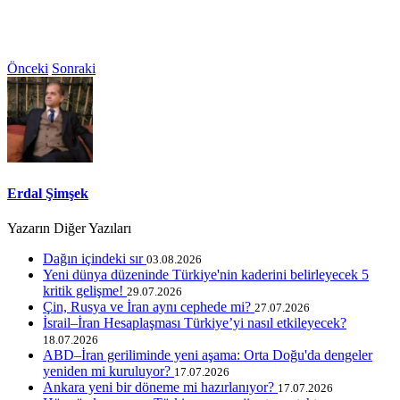
Önceki
Sonraki
Erdal Şimşek
Yazarın Diğer Yazıları
Dağın içindeki sır
03.08.2026
Yeni dünya düzeninde Türkiye'nin kaderini belirleyecek 5
kritik gelişme!
29.07.2026
Çin, Rusya ve İran aynı cephede mi?
27.07.2026
İsrail–İran Hesaplaşması Türkiye’yi nasıl etkileyecek?
18.07.2026
ABD–İran geriliminde yeni aşama: Orta Doğu'da dengeler
yeniden mi kuruluyor?
17.07.2026
Ankara yeni bir döneme mi hazırlanıyor?
17.07.2026