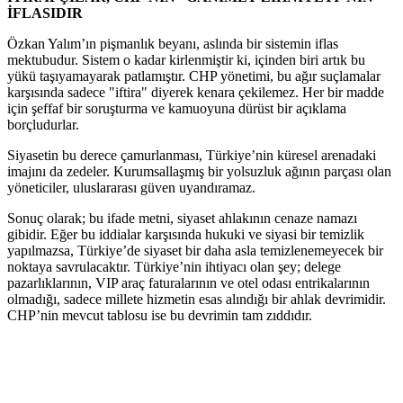
İFLASIDIR
Özkan Yalım’ın pişmanlık beyanı, aslında bir sistemin iflas
mektubudur. Sistem o kadar kirlenmiştir ki, içinden biri artık bu
yükü taşıyamayarak patlamıştır. CHP yönetimi, bu ağır suçlamalar
karşısında sadece "iftira" diyerek kenara çekilemez. Her bir madde
için şeffaf bir soruşturma ve kamuoyuna dürüst bir açıklama
borçludurlar.
Siyasetin bu derece çamurlanması, Türkiye’nin küresel arenadaki
imajını da zedeler. Kurumsallaşmış bir yolsuzluk ağının parçası olan
yöneticiler, uluslararası güven uyandıramaz.
Sonuç olarak; bu ifade metni, siyaset ahlakının cenaze namazı
gibidir. Eğer bu iddialar karşısında hukuki ve siyasi bir temizlik
yapılmazsa, Türkiye’de siyaset bir daha asla temizlenemeyecek bir
noktaya savrulacaktır. Türkiye’nin ihtiyacı olan şey; delege
pazarlıklarının, VIP araç faturalarının ve otel odası entrikalarının
olmadığı, sadece millete hizmetin esas alındığı bir ahlak devrimidir.
CHP’nin mevcut tablosu ise bu devrimin tam zıddıdır.