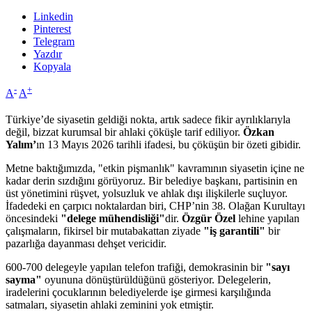
Linkedin
Pinterest
Telegram
Yazdır
Kopyala
-
+
A
A
Türkiye’de siyasetin geldiği nokta, artık sadece fikir ayrılıklarıyla
değil, bizzat kurumsal bir ahlaki çöküşle tarif ediliyor.
Özkan
Yalım’
ın 13 Mayıs 2026 tarihli ifadesi, bu çöküşün bir özeti gibidir.
Metne baktığımızda, "etkin pişmanlık" kavramının siyasetin içine ne
kadar derin sızdığını görüyoruz. Bir belediye başkanı, partisinin en
üst yönetimini rüşvet, yolsuzluk ve ahlak dışı ilişkilerle suçluyor.
İfadedeki en çarpıcı noktalardan biri, CHP’nin 38. Olağan Kurultayı
öncesindeki
"delege mühendisliği"
dir.
Özgür Özel
lehine yapılan
çalışmaların, fikirsel bir mutabakattan ziyade
"iş garantili"
bir
pazarlığa dayanması dehşet vericidir.
600-700 delegeyle yapılan telefon trafiği, demokrasinin bir
"sayı
sayma"
oyununa dönüştürüldüğünü gösteriyor. Delegelerin,
iradelerini çocuklarının belediyelerde işe girmesi karşılığında
satmaları, siyasetin ahlaki zeminini yok etmiştir.