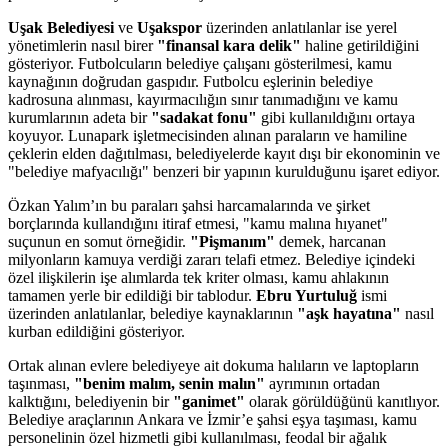
Uşak Belediyesi
ve
Uşakspor
üzerinden anlatılanlar ise yerel
yönetimlerin nasıl birer
"finansal kara delik"
haline getirildiğini
gösteriyor. Futbolcuların belediye çalışanı gösterilmesi, kamu
kaynağının doğrudan gaspıdır. Futbolcu eşlerinin belediye
kadrosuna alınması, kayırmacılığın sınır tanımadığını ve kamu
kurumlarının adeta bir
"sadakat fonu"
gibi kullanıldığını ortaya
koyuyor. Lunapark işletmecisinden alınan paraların ve hamiline
çeklerin elden dağıtılması, belediyelerde kayıt dışı bir ekonominin ve
"belediye mafyacılığı" benzeri bir yapının kurulduğunu işaret ediyor.
Özkan Yalım’ın bu paraları şahsi harcamalarında ve şirket
borçlarında kullandığını itiraf etmesi, "kamu malına hıyanet"
suçunun en somut örneğidir.
"Pişmanım"
demek, harcanan
milyonların kamuya verdiği zararı telafi etmez. Belediye içindeki
özel ilişkilerin işe alımlarda tek kriter olması, kamu ahlakının
tamamen yerle bir edildiği bir tablodur.
Ebru Yurtuluğ
ismi
üzerinden anlatılanlar, belediye kaynaklarının
"aşk hayatına"
nasıl
kurban edildiğini gösteriyor.
Ortak alınan evlere belediyeye ait dokuma halıların ve laptopların
taşınması,
"benim malım, senin malın"
ayrımının ortadan
kalktığını, belediyenin bir
"ganimet"
olarak görüldüğünü kanıtlıyor.
Belediye araçlarının Ankara ve İzmir’e şahsi eşya taşıması, kamu
personelinin özel hizmetli gibi kullanılması, feodal bir ağalık