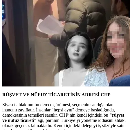
RÜŞVET VE NÜFUZ TİCARETİNİN ADRESİ CHP
Siyaset ahlakının bu derece çürümesi, seçmenin sandığa olan
inancını zayıflatır. İnsanlar "hepsi aynı" demeye başladığında,
demokrasinin temelleri sarsılır. CHP’nin kendi içindeki bu
"rüşvet
ve nüfuz ticareti"
ağı, partinin Türkiye’yi yönetme iddiasını ahlaki
olarak geçersiz kılmaktadır. Kendi içindeki delegeyi iş sözüyle satın