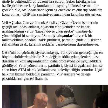
girdiyle belirlendiği bir düzeni ifşa ediyor. Şeker fabrikalarının
özelleştirilmesine karşı kurulan komisyon gibi kutsal ve milli bir
görevin bile, otel odalarında içkili eğlencelere ve etik dışı iddialara
konu olması, CHP’nin samimiyet sınavından kaldığını gösteriyor.
Veli Ağbaba, Gamze Pamuk Ateşli ve Gizem Özcan isimlerinin
geçtiği otel odası anlatısı, siyasetin ciddiyetinden ne kadar
uzaklaşıldığını ve bir "kapalı devre çıkar grubu" mantığıyla
yönetildiğini hissettiriyor.
"Sana iyi akşamlar"
diyerek bir
milletvekilinin odadan uzaklaştırılması, partinin içindeki ilişkilerin
şeffaflıktan uzak, karanlık noktalar barındırdığını düşündürüyor.
CHP’nin bu çürümüş siyaset anlayışı, Türkiye’nin geleceği için en
büyük tehditlerden biridir. Zira değişim iddiasıyla gelenlerin, eski
düzenin en kötü alışkanlıklarını daha profesyonelce uyguladıkları
görülüyor. Yerel yönetimlerin, partinin iç siyasi kavgalarını finanse
eden birer ATM olarak kullanılması, belediyeciliğin sonudur. Uşak
halkının hizmet beklediği paraların, VIP araçlara ve delege
pazarlıklarına gitmesi ihanettir.