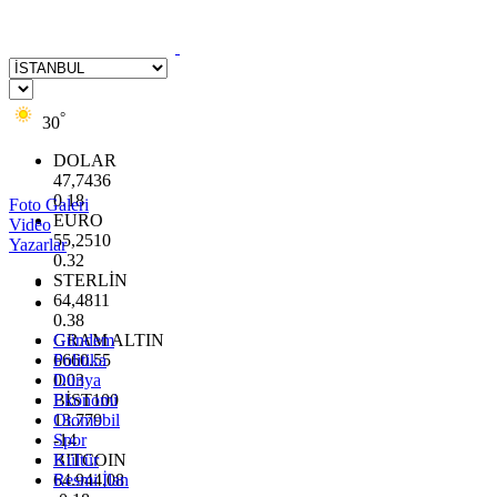
°
30
DOLAR
47,7436
0.18
Foto Galeri
EURO
Video
55,2510
Yazarlar
0.32
STERLİN
64,4811
0.38
GRAM ALTIN
Gündem
6660.55
Politika
0.03
Dünya
BİST100
Ekonomi
13.779
Otomobil
-14
Spor
BITCOIN
Kültür
64.944,08
Resmi İlan