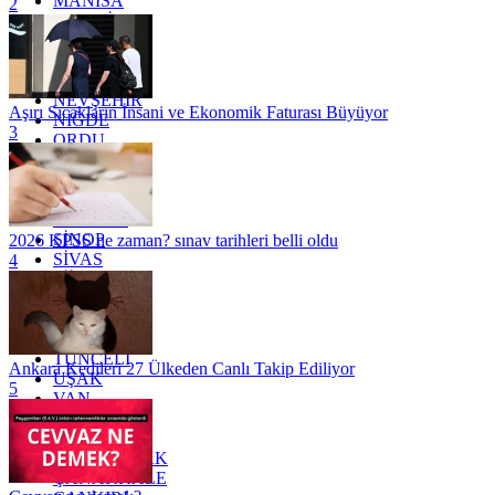
MANİSA
2
MARDİN
MERSİN
MUĞLA
MUŞ
NEVŞEHİR
Aşırı Sıcakların İnsani ve Ekonomik Faturası Büyüyor
NİĞDE
3
ORDU
OSMANİYE
RİZE
SAKARYA
SAMSUN
SİNOP
2026 KPSS ne zaman? sınav tarihleri belli oldu
SİVAS
4
SİİRT
TEKİRDAĞ
TOKAT
TRABZON
TUNCELİ
Ankara Kedileri 27 Ülkeden Canlı Takip Ediliyor
UŞAK
5
VAN
YALOVA
YOZGAT
ZONGULDAK
ÇANAKKALE