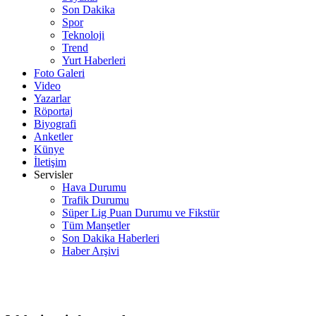
Son Dakika
Spor
Teknoloji
Trend
Yurt Haberleri
Foto Galeri
Video
Yazarlar
Röportaj
Biyografi
Anketler
Künye
İletişim
Servisler
Hava Durumu
Trafik Durumu
Süper Lig Puan Durumu ve Fikstür
Tüm Manşetler
Son Dakika Haberleri
Haber Arşivi