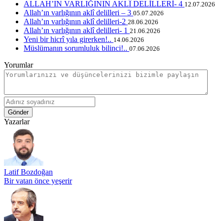
ALLAH’IN VARLIĞININ AKLÎ DELİLLERİ- 4
12.07.2026
Allah’ın varlığının aklî delilleri – 3
05.07.2026
Allah’ın varlığının aklî delilleri-2
28.06.2026
Allah’ın varlığının aklî delilleri- 1
21.06.2026
Yeni bir hicrî yıla girerken!..
14.06.2026
Müslümanın sorumluluk bilinci!..
07.06.2026
Yorumlar
Gönder
Yazarlar
Latif Bozdoğan
Bir vatan önce yeşerir