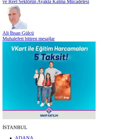
ve Reel Sektörün Ayakta Kalma Mücadelesi
Ali İhsan Gülcü
Muhalefeti bitiren mesajlar
İSTANBUL
ADANA