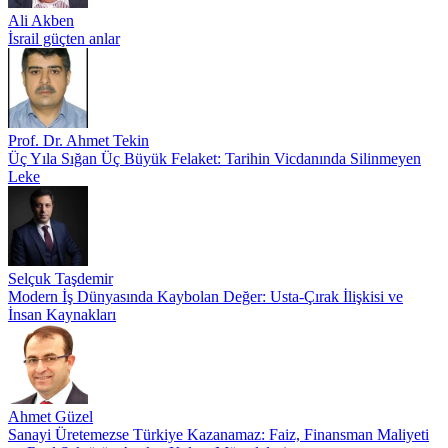
Ali Akben
İsrail güçten anlar
Prof. Dr. Ahmet Tekin
Üç Yıla Sığan Üç Büyük Felaket: Tarihin Vicdanında Silinmeyen
Leke
Selçuk Taşdemir
Modern İş Dünyasında Kaybolan Değer: Usta-Çırak İlişkisi ve
İnsan Kaynakları
Ahmet Güzel
Sanayi Üretemezse Türkiye Kazanamaz: Faiz, Finansman Maliyeti