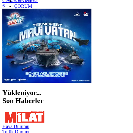
Cevvaz ne demek?
ÇANKIRI
6
ÇORUM
İSTANBUL
İZMİR
ŞANLIURFA
ŞIRNAK
Yükleniyor...
Son Haberler
Hava Durumu
Trafik Durumu