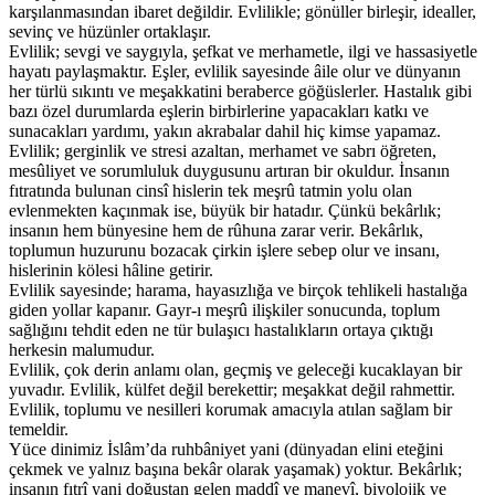
karşılanmasından ibaret değildir. Evlilikle; gönüller birleşir, idealler,
sevinç ve hüzünler ortaklaşır.
Evlilik; sevgi ve saygıyla, şefkat ve merhametle, ilgi ve hassasiyetle
hayatı paylaşmaktır. Eşler, evlilik sayesinde âile olur ve dünyanın
her türlü sıkıntı ve meşakkatini beraberce göğüslerler. Hastalık gibi
bazı özel durumlarda eşlerin birbirlerine yapacakları katkı ve
sunacakları yardımı, yakın akrabalar dahil hiç kimse yapamaz.
Evlilik; gerginlik ve stresi azaltan, merhamet ve sabrı öğreten,
mesûliyet ve sorumluluk duygusunu artıran bir okuldur. İnsanın
fıtratında bulunan cinsî hislerin tek meşrû tatmin yolu olan
evlenmekten kaçınmak ise, büyük bir hatadır. Çünkü bekârlık;
insanın hem bünyesine hem de rûhuna zarar verir. Bekârlık,
toplumun huzurunu bozacak çirkin işlere sebep olur ve insanı,
hislerinin kölesi hâline getirir.
Evlilik sayesinde; harama, hayasızlığa ve birçok tehlikeli hastalığa
giden yollar kapanır. Gayr-ı meşrû ilişkiler sonucunda, toplum
sağlığını tehdit eden ne tür bulaşıcı hastalıkların ortaya çıktığı
herkesin malumudur.
Evlilik, çok derin anlamı olan, geçmiş ve geleceği kucaklayan bir
yuvadır. Evlilik, külfet değil berekettir; meşakkat değil rahmettir.
Evlilik, toplumu ve nesilleri korumak amacıyla atılan sağlam bir
temeldir.
Yüce dinimiz İslâm’da ruhbâniyet yani (dünyadan elini eteğini
çekmek ve yalnız başına bekâr olarak yaşamak) yoktur. Bekârlık;
insanın fıtrî yani doğuştan gelen maddî ve manevî, biyolojik ve