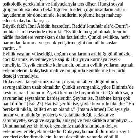
psikolojik gereksinim ve ihtiyaçlarıyla ters düşer. Hangi sosyal
gruptan olursa olsun bekârlığı tercih eden çoğu insanların adları;
hayatlarının bir döneminde, kendilerini topluma karşı mahcup
edecek olaylara karışır…
Büyük fakîh İbni Âbidîn hazretleri, Reddu’l-muhtâr ale’d-Durri’l-
muhtar isimli eserinde diyor ki; “Evlilikle meşgul olmak, kendini
nâfile ibadetlere vermekten daha faziletlidir. Çünkü evlilikte, nefsi
haramdan koruma ve çocuk yetiştirme gibi önemli hususlar
vardır…”
Evlilik yaşının yükseldiği, doğum oranlarının azaldığı günümüzde,
çocuklarımızı evlenmeye ve sağlıklı bir yuva kurmaya teşvik
etmeliyiz. Teşvik etmekle kalmamalı, onların evlilik yollarını açmalı,
evlenmelerini kolaylaştırmalı ve bu uğurda kendilerine her türlü
desteği vermeliyiz.
Dolayısıyla taleplerimiz makul; nişan, nikâh ve düğünümüz
savurganlıktan uzak olmalıdır. Çünkü savurganlık, yüce Dinimiz’de
kesin olarak haramdır. Âyet-i kerimede buyuruldu ki: “Çünkü saçıp
savuranlar, şeytanların kardeşleridir. Şeytan ise, Rabbine karşı çok
nankördür.” (İsrâ 27) Hadis-i şerifte ise, şöyle buyurulmaktadır: “En
bereketli nikâh, külfeti en az olandır.” (İmam Ahmed) Dolayısıyla;
huzur ve mutluluğu, gösteriş ve şatafatta değil, sadakat ve
samimiyette, sevgi ve saygıda, anlayış ve fedakârlıkta aramalıyız…
Unutmamalıyız ki; birçok gencimiz maddî sıkıntıdan dolayı
evlenmeyi erteleyebilmektedir. Dolayısıyla maddî durumları zayıf
gençleri evlendirmek için, kamu desteğinin yanında gönüllü