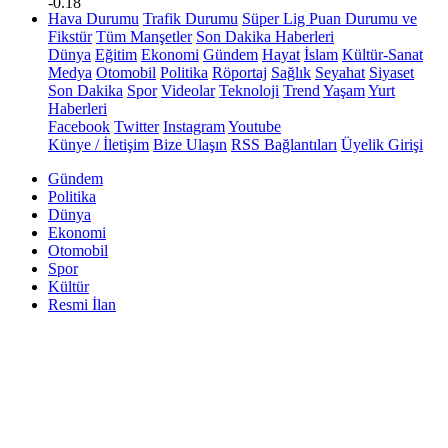
-0.18
Hava Durumu
Trafik Durumu
Süper Lig Puan Durumu ve
Fikstür
Tüm Manşetler
Son Dakika Haberleri
Dünya
Eğitim
Ekonomi
Gündem
Hayat
İslam
Kültür-Sanat
Medya
Otomobil
Politika
Röportaj
Sağlık
Seyahat
Siyaset
Son Dakika
Spor
Videolar
Teknoloji
Trend
Yaşam
Yurt
Haberleri
Facebook
Twitter
Instagram
Youtube
Künye / İletişim
Bize Ulaşın
RSS Bağlantıları
Üyelik Girişi
Gündem
Politika
Dünya
Ekonomi
Otomobil
Spor
Kültür
Resmi İlan