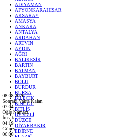
ADIYAMAN
AFYONKARAHİSAR
AKSARAY
AMASYA
ANKARA
ANTALYA
ARDAHAN
ARTVİN
AYDIN
AĞRI
BALIKESİR
BARTIN
BATMAN
BAYBURT
BOLU
BURDUR
BURSA
08.08.2026
BİLECİK
Sonraki Vakte Kalan
BİNGÖL
07:03
BİTLİS
Öğle Namazı
DENİZLİ
İmsak
DÜZCE
04:19
DİYARBAKIR
Güneş
EDİRNE
06:00
ELAZIĞ