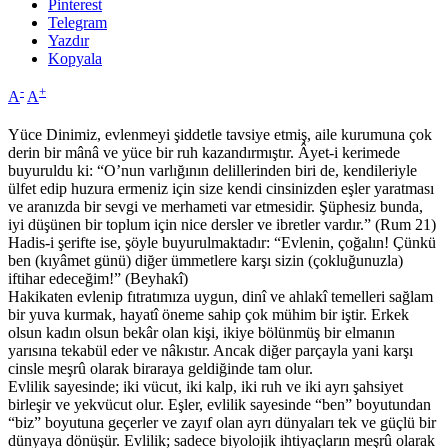
Pinterest
Telegram
Yazdır
Kopyala
-
+
A
A
Yüce Dinimiz, evlenmeyi şiddetle tavsiye etmiş, aile kurumuna çok
derin bir mânâ ve yüce bir ruh kazandırmıştır. Âyet-i kerimede
buyuruldu ki: “O’nun varlığının delillerinden biri de, kendileriyle
ülfet edip huzura ermeniz için size kendi cinsinizden eşler yaratması
ve aranızda bir sevgi ve merhameti var etmesidir. Şüphesiz bunda,
iyi düşünen bir toplum için nice dersler ve ibretler vardır.” (Rum 21)
Hadis-i şerifte ise, şöyle buyurulmaktadır: “Evlenin, çoğalın! Çünkü
ben (kıyâmet günü) diğer ümmetlere karşı sizin (çokluğunuzla)
iftihar edeceğim!” (Beyhakî)
Hakikaten evlenip fıtratımıza uygun, dinî ve ahlakî temelleri sağlam
bir yuva kurmak, hayatî öneme sahip çok mühim bir iştir. Erkek
olsun kadın olsun bekâr olan kişi, ikiye bölünmüş bir elmanın
yarısına tekabül eder ve nâkıstır. Ancak diğer parçayla yani karşı
cinsle meşrû olarak biraraya geldiğinde tam olur.
Evlilik sayesinde; iki vücut, iki kalp, iki ruh ve iki ayrı şahsiyet
birleşir ve yekvücut olur. Eşler, evlilik sayesinde “ben” boyutundan
“biz” boyutuna geçerler ve zayıf olan ayrı dünyaları tek ve güçlü bir
dünyaya dönüşür. Evlilik; sadece biyolojik ihtiyaçların meşrû olarak