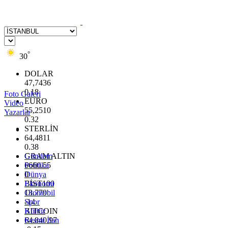
°
30
DOLAR
47,7436
0.18
Foto Galeri
EURO
Video
55,2510
Yazarlar
0.32
STERLİN
64,4811
0.38
GRAM ALTIN
Gündem
6660.55
Politika
0
Dünya
BİST100
Ekonomi
13.779
Otomobil
-14
Spor
BITCOIN
Kültür
64.840,97
Resmi İlan