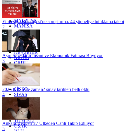
KONYA
KÜTAHYA
KİLİS
MALATYA
Etimesgut Belediyesi'ne soruşturma: 44 şüpheliye tutuklama talebi
MANİSA
2
MARDİN
MERSİN
MUĞLA
MUŞ
NEVŞEHİR
Aşırı Sıcakların İnsani ve Ekonomik Faturası Büyüyor
NİĞDE
3
ORDU
OSMANİYE
RİZE
SAKARYA
SAMSUN
SİNOP
2026 KPSS ne zaman? sınav tarihleri belli oldu
SİVAS
4
SİİRT
TEKİRDAĞ
TOKAT
TRABZON
TUNCELİ
Ankara Kedileri 27 Ülkeden Canlı Takip Ediliyor
UŞAK
5