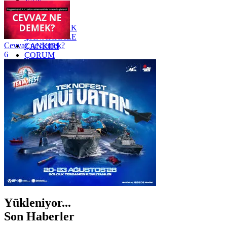
VAN
YALOVA
YOZGAT
ZONGULDAK
ÇANAKKALE
Cevvaz ne demek?
ÇANKIRI
6
ÇORUM
İSTANBUL
İZMİR
ŞANLIURFA
ŞIRNAK
Yükleniyor...
Son Haberler