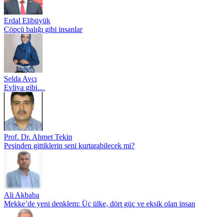
Erdal Elibüyük
Çöpçü balığı gibi insanlar
Selda Avcı
Evliya gibi…
Prof. Dr. Ahmet Tekin
Peşinden gittiklerin seni kurtarabilecek mi?
Ali Akbaba
Mekke’de yeni denklem: Üç ülke, dört güç ve eksik olan insan