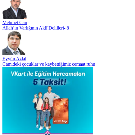
Mehmet Can
Allah’ın Varlığının Aklî Delilleri- 8
Eyyüp Azlal
Camideki çocuklar ve kaybettiğimiz cemaat ruhu