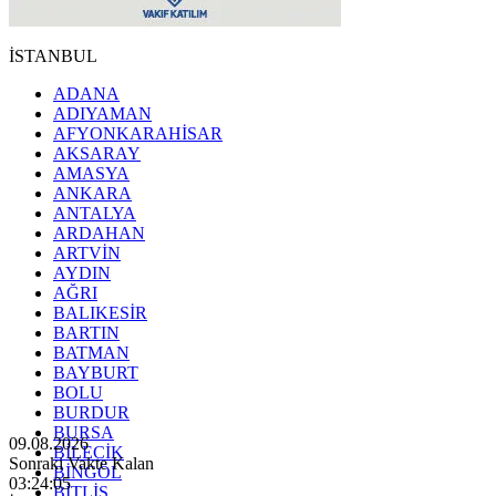
İSTANBUL
ADANA
ADIYAMAN
AFYONKARAHİSAR
AKSARAY
AMASYA
ANKARA
ANTALYA
ARDAHAN
ARTVİN
AYDIN
AĞRI
BALIKESİR
BARTIN
BATMAN
BAYBURT
BOLU
BURDUR
BURSA
09.08.2026
BİLECİK
Sonraki Vakte Kalan
BİNGÖL
03:24:04
BİTLİS