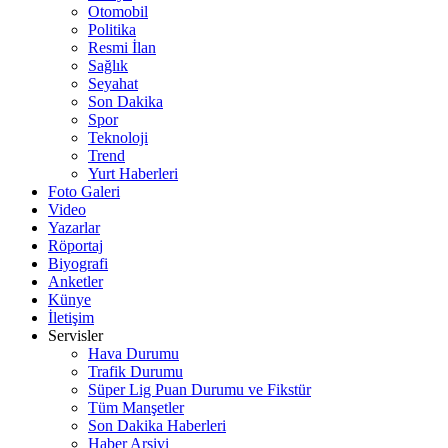
Otomobil
Politika
Resmi İlan
Sağlık
Seyahat
Son Dakika
Spor
Teknoloji
Trend
Yurt Haberleri
Foto Galeri
Video
Yazarlar
Röportaj
Biyografi
Anketler
Künye
İletişim
Servisler
Hava Durumu
Trafik Durumu
Süper Lig Puan Durumu ve Fikstür
Tüm Manşetler
Son Dakika Haberleri
Haber Arşivi