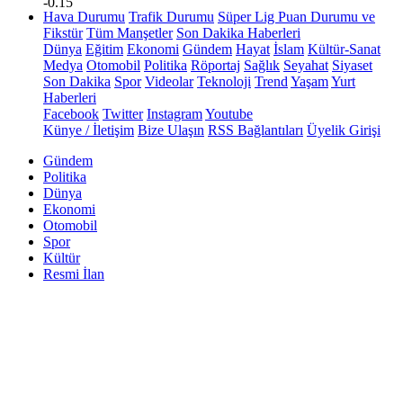
-0.15
Hava Durumu
Trafik Durumu
Süper Lig Puan Durumu ve
Fikstür
Tüm Manşetler
Son Dakika Haberleri
Dünya
Eğitim
Ekonomi
Gündem
Hayat
İslam
Kültür-Sanat
Medya
Otomobil
Politika
Röportaj
Sağlık
Seyahat
Siyaset
Son Dakika
Spor
Videolar
Teknoloji
Trend
Yaşam
Yurt
Haberleri
Facebook
Twitter
Instagram
Youtube
Künye / İletişim
Bize Ulaşın
RSS Bağlantıları
Üyelik Girişi
Gündem
Politika
Dünya
Ekonomi
Otomobil
Spor
Kültür
Resmi İlan