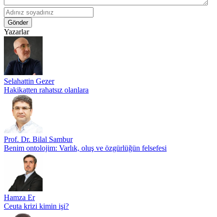
Gönder
Yazarlar
Selahattin Gezer
Hakikatten rahatsız olanlara
Prof. Dr. Bilal Sambur
Benim ontolojim: Varlık, oluş ve özgürlüğün felsefesi
Hamza Er
Ceuta krizi kimin işi?