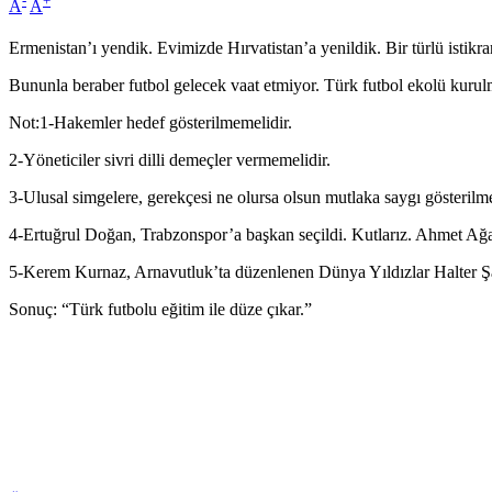
-
+
A
A
Ermenistan’ı yendik. Evimizde Hırvatistan’a yenildik. Bir türlü istik
Bununla beraber futbol gelecek vaat etmiyor. Türk futbol ekolü kuru
Not:1-Hakemler hedef gösterilmemelidir.
2-Yöneticiler sivri dilli demeçler vermemelidir.
3-Ulusal simgelere, gerekçesi ne olursa olsun mutlaka saygı gösterilme
4-Ertuğrul Doğan, Trabzonspor’a başkan seçildi. Kutlarız. Ahmet Ağa
5-Kerem Kurnaz, Arnavutluk’ta düzenlenen Dünya Yıldızlar Halter Ş
Sonuç: “Türk futbolu eğitim ile düze çıkar.”