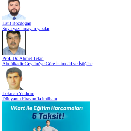
Latif Bozdoğan
Suya yazılamayan yazılar
Prof. Dr. Ahmet Tekin
Abdülkadir Geylânî'ye Göre İstimdâd ve İstiğâse
Lokman Yıldırım
Dünyanın Firavun’la imtihanı