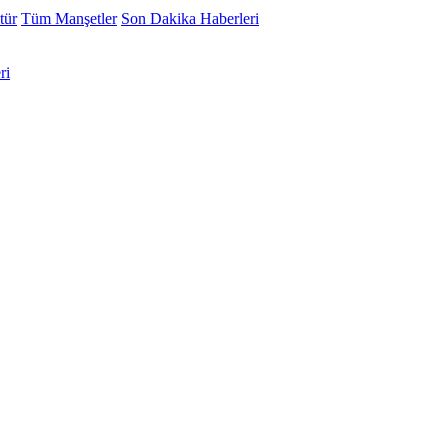
tür
Tüm Manşetler
Son Dakika Haberleri
ri