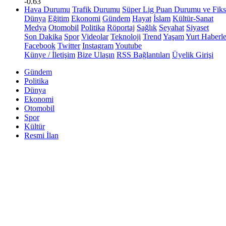
-0.63
Hava Durumu
Trafik Durumu
Süper Lig Puan Durumu ve Fiks
Dünya
Eğitim
Ekonomi
Gündem
Hayat
İslam
Kültür-Sanat
Medya
Otomobil
Politika
Röportaj
Sağlık
Seyahat
Siyaset
Son Dakika
Spor
Videolar
Teknoloji
Trend
Yaşam
Yurt Haberle
Facebook
Twitter
Instagram
Youtube
Künye / İletişim
Bize Ulaşın
RSS Bağlantıları
Üyelik Girişi
Gündem
Politika
Dünya
Ekonomi
Otomobil
Spor
Kültür
Resmi İlan