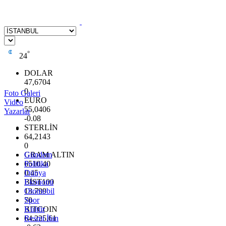
°
24
DOLAR
47,6704
0
Foto Galeri
EURO
Video
55,0406
Yazarlar
-0.08
STERLİN
64,2143
0
GRAM ALTIN
Gündem
6510.40
Politika
0.45
Dünya
BİST100
Ekonomi
13.799
Otomobil
70
Spor
BITCOIN
Kültür
64.225,61
Resmi İlan