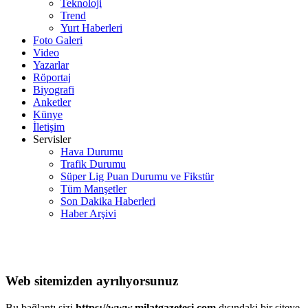
Teknoloji
Trend
Yurt Haberleri
Foto Galeri
Video
Yazarlar
Röportaj
Biyografi
Anketler
Künye
İletişim
Servisler
Hava Durumu
Trafik Durumu
Süper Lig Puan Durumu ve Fikstür
Tüm Manşetler
Son Dakika Haberleri
Haber Arşivi
Web sitemizden ayrılıyorsunuz
Bu bağlantı sizi
https://www.milatgazetesi.com
dışındaki bir siteye