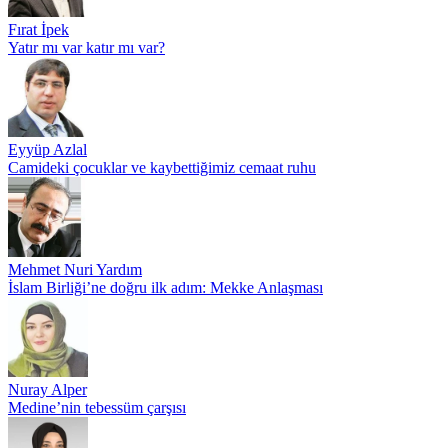
Fırat İpek
Yatır mı var katır mı var?
Eyyüp Azlal
Camideki çocuklar ve kaybettiğimiz cemaat ruhu
Mehmet Nuri Yardım
İslam Birliği’ne doğru ilk adım: Mekke Anlaşması
Nuray Alper
Medine’nin tebessüm çarşısı