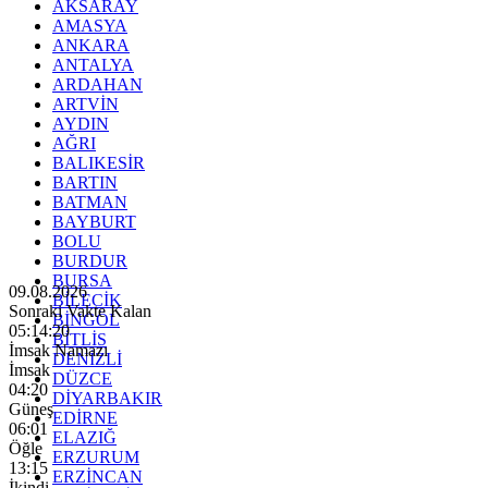
AKSARAY
AMASYA
ANKARA
ANTALYA
ARDAHAN
ARTVİN
AYDIN
AĞRI
BALIKESİR
BARTIN
BATMAN
BAYBURT
BOLU
BURDUR
BURSA
09.08.2026
BİLECİK
Sonraki Vakte Kalan
BİNGÖL
05:14:19
BİTLİS
İmsak Namazı
DENİZLİ
İmsak
DÜZCE
04:20
DİYARBAKIR
Güneş
EDİRNE
06:01
ELAZIĞ
Öğle
ERZURUM
13:15
ERZİNCAN
İkindi