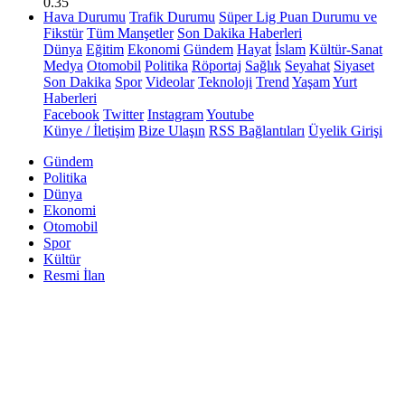
0.35
Hava Durumu
Trafik Durumu
Süper Lig Puan Durumu ve
Fikstür
Tüm Manşetler
Son Dakika Haberleri
Dünya
Eğitim
Ekonomi
Gündem
Hayat
İslam
Kültür-Sanat
Medya
Otomobil
Politika
Röportaj
Sağlık
Seyahat
Siyaset
Son Dakika
Spor
Videolar
Teknoloji
Trend
Yaşam
Yurt
Haberleri
Facebook
Twitter
Instagram
Youtube
Künye / İletişim
Bize Ulaşın
RSS Bağlantıları
Üyelik Girişi
Gündem
Politika
Dünya
Ekonomi
Otomobil
Spor
Kültür
Resmi İlan