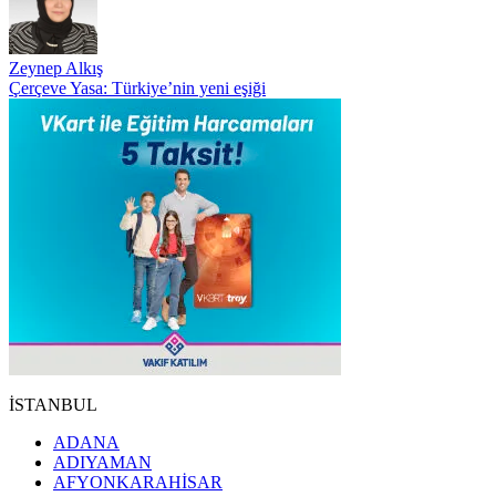
Zeynep Alkış
Çerçeve Yasa: Türkiye’nin yeni eşiği
İSTANBUL
ADANA
ADIYAMAN
AFYONKARAHİSAR