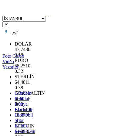
°
25
DOLAR
47,7436
0.18
Foto Galeri
EURO
Video
55,2510
Yazarlar
0.32
STERLİN
64,4811
0.38
GRAM ALTIN
Gündem
6660.55
Politika
0.03
Dünya
BİST100
Ekonomi
13.779
Otomobil
-14
Spor
BITCOIN
Kültür
64.998,24
Resmi İlan