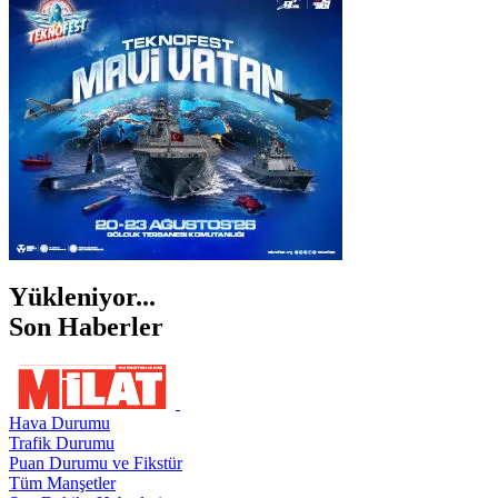
İZMİR
ŞANLIURFA
ŞIRNAK
Yükleniyor...
Son Haberler
Hava Durumu
Trafik Durumu
Puan Durumu ve Fikstür
Tüm Manşetler