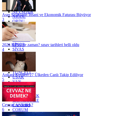
MUĞLA
MUŞ
NEVŞEHİR
Aşırı Sıcakların İnsani ve Ekonomik Faturası Büyüyor
NİĞDE
3
ORDU
OSMANİYE
RİZE
SAKARYA
SAMSUN
SİNOP
2026 KPSS ne zaman? sınav tarihleri belli oldu
SİVAS
4
SİİRT
TEKİRDAĞ
TOKAT
TRABZON
TUNCELİ
Ankara Kedileri 27 Ülkeden Canlı Takip Ediliyor
UŞAK
5
VAN
YALOVA
YOZGAT
ZONGULDAK
ÇANAKKALE
Cevvaz ne demek?
ÇANKIRI
6
ÇORUM
İSTANBUL