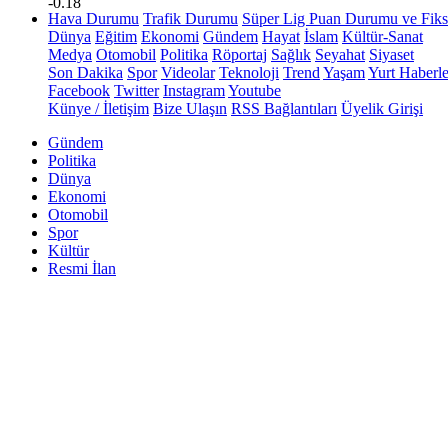
-0.18
Hava Durumu
Trafik Durumu
Süper Lig Puan Durumu ve Fiks
Dünya
Eğitim
Ekonomi
Gündem
Hayat
İslam
Kültür-Sanat
Medya
Otomobil
Politika
Röportaj
Sağlık
Seyahat
Siyaset
Son Dakika
Spor
Videolar
Teknoloji
Trend
Yaşam
Yurt Haberle
Facebook
Twitter
Instagram
Youtube
Künye / İletişim
Bize Ulaşın
RSS Bağlantıları
Üyelik Girişi
Gündem
Politika
Dünya
Ekonomi
Otomobil
Spor
Kültür
Resmi İlan