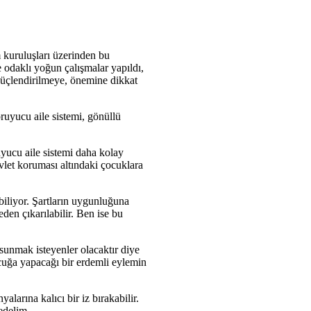
 kuruluşları üzerinden bu
e odaklı yoğun çalışmalar yapıldı,
 güçlendirilmeye, önemine dikkat
oruyucu aile sistemi, gönüllü
uyucu aile sistemi daha kolay
evlet koruması altındaki çocuklara
ebiliyor. Şartların uygunluğuna
den çıkarılabilir. Ben ise bu
 sunmak isteyenler olacaktır diye
cuğa yapacağı bir erdemli eylemin
alarına kalıcı bir iz bırakabilir.
 edelim.