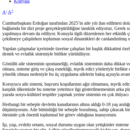
Kopyala
-
+
A
A
Cumhurbaşkanı Erdoğan tarafından 2025’in aile yılı ilan edilmesi dol
bağlamda bir dizi proje gerçekleştirildiğine tanıklık ediyoruz. Gerek 
yapılmaya devam da ediliyor. Konuyla ilgili düzenlenen her etkinlik ç
çekilmeye çalışılırken toplumun sosyal dinamikleri de canlandırılmış o
Yapılan çalışmalar içerisinde üzerine çalışılan bir başlık dikkatimi öze
destek ve evlatlık sistemiyle birlikte yürütülüyor.
Gönüllü aile sisteminin spontaneliği, evlatlık sisteminin daha dikkat 
olması, sisteme giriş ve çıkış esnekliği, teşvik edici yönleriyle birli
yönelik olması nedeniyle bu üç uygulama ailelerin bakış açısıyla avanta
Koruyucu aile sistemi, başvuru koşullarının ağır olmaması, teşvik edici
karşılık ülkemizde bu sisteme yeterince ilgi gösterilmemesinin arka pla
yazıda sosyo-kültürel tespitler yapmak yerine sistemin en çok ihtiyac
Herhangi bir sebeple devletin kanatlarının altına aldığı 0-18 yaş aralı
düşünüyorum. Aile bütünlüğü bir sebeple bozulmuş, sahip çıkacak bir 
ötesinde çok önemli toplumsal bir görev olduğuna inanıyorum.
İşi, yaşı, evdeki ortamı, sosyal durumu uygun olan yetişkinler sisteme da
Sevgiyle uzanan bir elin, kalbin güzelleştiremeyeceği hiçbir şey, durum