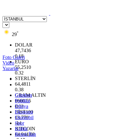
°
29
DOLAR
47,7436
0.18
Foto Galeri
EURO
Video
55,2510
Yazarlar
0.32
STERLİN
64,4811
0.38
GRAM ALTIN
Gündem
6660.55
Politika
0.03
Dünya
BİST100
Ekonomi
13.779
Otomobil
-14
Spor
BITCOIN
Kültür
64.944,08
Resmi İlan