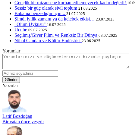
Gençlik bir mizansene kurban edilemeyecek kadar değerli!
10.0
Sessiz bir güç olarak sivil toplum
21.08.2025
Babama benzediğim için...
31.07.2025
Şimdi iyilik zamanı ya da kelebek etkisi…
23.07.2025
"Ölüm Uykusu"
16.07.2025
Ucube
09.07.2025
Seçilmiş/Giver Filmi ve Renksiz Bir Dünya
03.07.2025
Nihal Candan ve Kültür Endüstrisi
23.06.2025
Yorumlar
Gönder
Yazarlar
Latif Bozdoğan
Bir vatan önce yeşerir