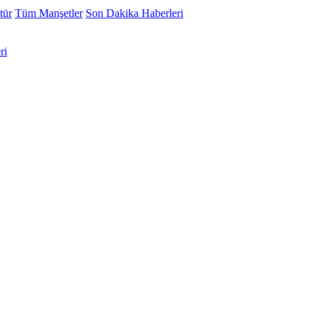
tür
Tüm Manşetler
Son Dakika Haberleri
ri