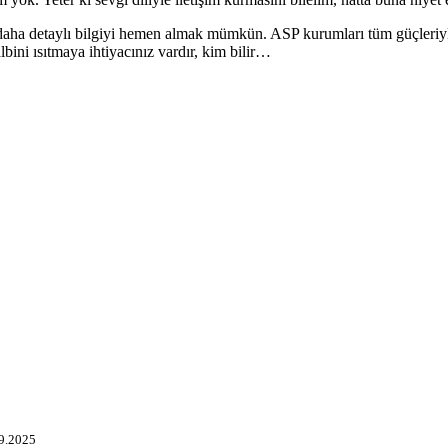
en daha detaylı bilgiyi hemen almak mümkün. ASP kurumları tüm güçleriyl
bini ısıtmaya ihtiyacınız vardır, kim bilir…
9.2025