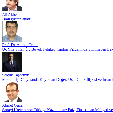
Ali Akben
İsrail güçten anlar
Prof. Dr. Ahmet Tekin
Üç Yıla Sığan Üç Büyük Felaket: Tarihin Vicdanında Silinmeyen Le
Selçuk Taşdemir
Modern İş Dünyasında Kaybolan Değer: Usta-Çırak İlişkisi ve İnsan
Ahmet Güzel
Sanayi Üretemezse Türkiye Kazanamaz: Faiz, Finansman Maliyeti v