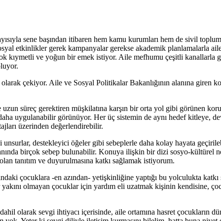
ayısıyla sene başından itibaren hem kamu kurumları hem de sivil toplum
sosyal etkinlikler gerek kampanyalar gerekse akademik planlamalarla ail
ok kıymetli ve yoğun bir emek istiyor. Aile mefhumu çeşitli kanallarla
luyor.
l olarak çekiyor. Aile ve Sosyal Politikalar Bakanlığının alanına giren k
ve uzun süreç gerektiren müşkilatına karşın bir orta yol gibi görünen kor
kte daha uygulanabilir görünüyor. Her üç sistemin de aynı hedef kitleye, d
jları üzerinden değerlendirebilir.
 unsurlar, destekleyici öğeler gibi sebeplerle daha kolay hayata geçiril
nında birçok sebep bulunabilir. Konuya ilişkin bir dizi sosyo-kültürel ne
ı olan tanıtım ve duyurulmasına katkı sağlamak istiyorum.
ğındaki çocuklara -en azından- yetişkinliğine yaptığı bu yolculukta katkı
yakını olmayan çocuklar için yardım eli uzatmak kişinin kendisine, ço
hil olarak sevgi ihtiyacı içerisinde, aile ortamına hasret çocukların düny
 yok. Yeter ki sevgi diliyle iletişim kurmasını bilelim, hatta buna niyet