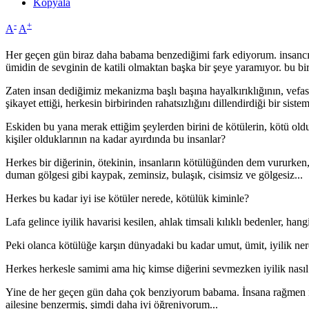
Kopyala
-
+
A
A
Her geçen gün biraz daha babama benzediğimi fark ediyorum. insancıl, ü
ümidin de sevginin de katili olmaktan başka bir şeye yaramıyor. bu bi
Zaten insan dediğimiz mekanizma başlı başına hayalkırıklığının, vefas
şikayet ettiği, herkesin birbirinden rahatsızlığını dillendirdiği bir sistem 
Eskiden bu yana merak ettiğim şeylerden birini de kötülerin, kötü old
kişiler olduklarının na kadar ayırdında bu insanlar?
Herkes bir diğerinin, ötekinin, insanların kötülüğünden dem vururken,
duman gölgesi gibi kaypak, zeminsiz, bulaşık, cisimsiz ve gölgesiz...
Herkes bu kadar iyi ise kötüler nerede, kötülük kiminle?
Lafa gelince iyilik havarisi kesilen, ahlak timsali kılıklı bedenler, han
Peki olanca kötülüğe karşın dünyadaki bu kadar umut, ümit, iyilik ner
Herkes herkesle samimi ama hiç kimse diğerini sevmezken iyilik nasıl 
Yine de her geçen gün daha çok benziyorum babama. İnsana rağmen i
ailesine benzermiş, şimdi daha iyi öğreniyorum...