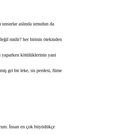
ğı unsurlar aslında umudun da
eğil midir? her birinin ötekinden
ü yaparken kötülüklerinin yani
ş gri bir leke, sis perdesi, füme
orum. İnsan en çok büyüdükçe