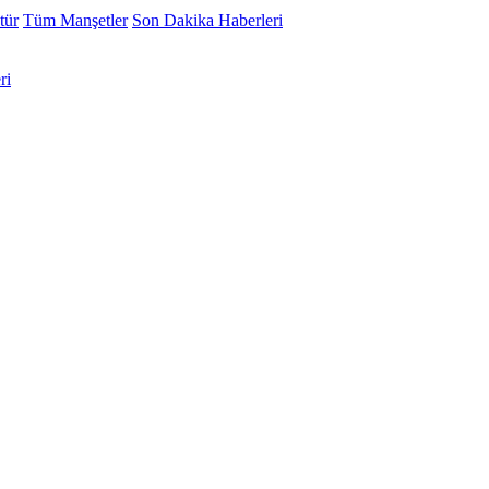
tür
Tüm Manşetler
Son Dakika Haberleri
ri