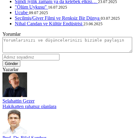
Şimdi iyilik zamanı ya da kelebek etkisi…
23.07.2025
"Ölüm Uykusu"
16.07.2025
Ucube
09.07.2025
Seçilmiş/Giver Filmi ve Renksiz Bir Dünya
03.07.2025
Nihal Candan ve Kültür Endüstrisi
23.06.2025
Yorumlar
Gönder
Yazarlar
Selahattin Gezer
Hakikatten rahatsız olanlara
Prof. Dr. Bilal Sambur