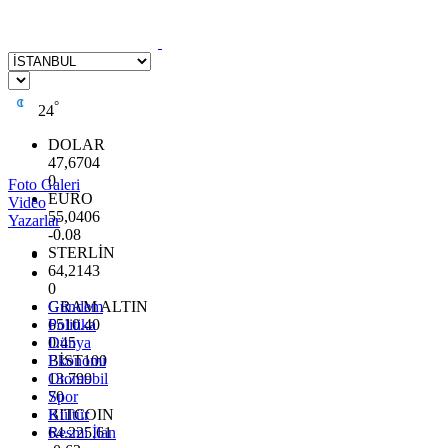
°
24
DOLAR
47,6704
0
Foto Galeri
EURO
Video
55,0406
Yazarlar
-0.08
STERLİN
64,2143
0
GRAM ALTIN
Gündem
6510.40
Politika
0.45
Dünya
BİST100
Ekonomi
13.799
Otomobil
70
Spor
BITCOIN
Kültür
64.225,61
Resmi İlan