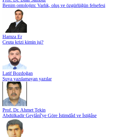
Benim ontolojim: Varlık, oluş ve özgürlüğün felsefesi
Hamza Er
Ceuta krizi kimin işi?
Latif Bozdoğan
Suya yazılamayan yazılar
Prof. Dr. Ahmet Tekin
Abdülkadir Geylânî'ye Göre İstimdâd ve İstiğâse