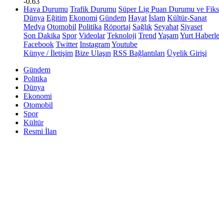
-0.63
Hava Durumu
Trafik Durumu
Süper Lig Puan Durumu ve Fiks
Dünya
Eğitim
Ekonomi
Gündem
Hayat
İslam
Kültür-Sanat
Medya
Otomobil
Politika
Röportaj
Sağlık
Seyahat
Siyaset
Son Dakika
Spor
Videolar
Teknoloji
Trend
Yaşam
Yurt Haberle
Facebook
Twitter
Instagram
Youtube
Künye / İletişim
Bize Ulaşın
RSS Bağlantıları
Üyelik Girişi
Gündem
Politika
Dünya
Ekonomi
Otomobil
Spor
Kültür
Resmi İlan