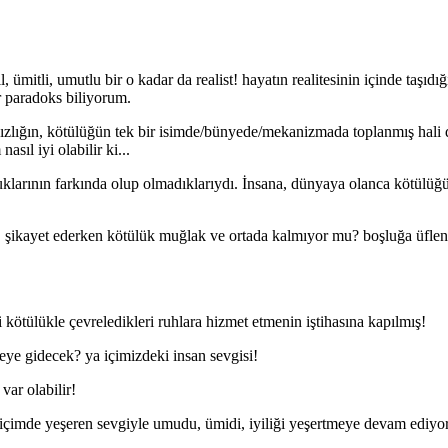
mitli, umutlu bir o kadar da realist! hayatın realitesinin içinde taşıdı
r paradoks biliyorum.
ızlığın, kötülüğün tek bir isimde/bünyede/mekanizmada toplanmış hali d
nasıl iyi olabilir ki...
uklarının farkında olup olmadıklarıydı. İnsana, dünyaya olanca kötülüğ
 şikayet ederken kötülük muğlak ve ortada kalmıyor mu? boşluğa üflenmi
gi kötülükle çevreledikleri ruhlara hizmet etmenin iştihasına kapılmış!
eye gidecek? ya içimizdeki insan sevgisi!
var olabilir!
çimde yeşeren sevgiyle umudu, ümidi, iyiliği yeşertmeye devam ediy