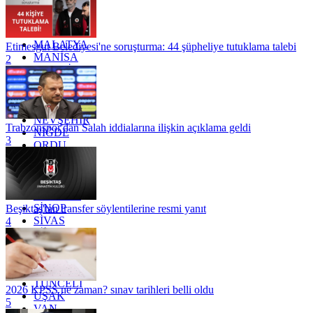
KONYA
KÜTAHYA
KİLİS
MALATYA
Etimesgut Belediyesi'ne soruşturma: 44 şüpheliye tutuklama talebi
MANİSA
2
MARDİN
MERSİN
MUĞLA
MUŞ
NEVŞEHİR
Trabzonspor'dan Salah iddialarına ilişkin açıklama geldi
NİĞDE
3
ORDU
OSMANİYE
RİZE
SAKARYA
SAMSUN
SİNOP
Beşiktaş'tan transfer söylentilerine resmi yanıt
SİVAS
4
SİİRT
TEKİRDAĞ
TOKAT
TRABZON
TUNCELİ
2026 KPSS ne zaman? sınav tarihleri belli oldu
UŞAK
5
VAN