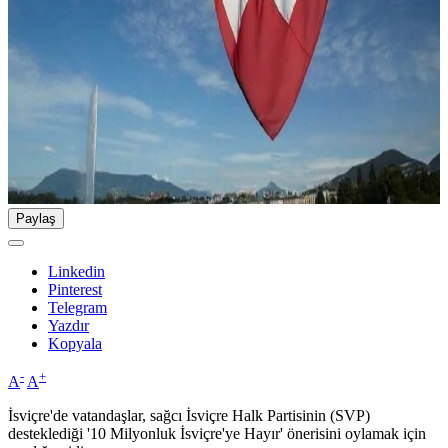
Paylaş
Linkedin
Pinterest
Telegram
Yazdır
Kopyala
-
+
A
A
İsviçre'de vatandaşlar, sağcı İsviçre Halk Partisinin (SVP)
desteklediği '10 Milyonluk İsviçre'ye Hayır' önerisini oylamak için