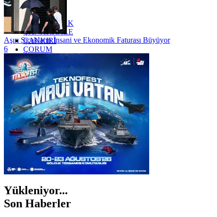
YALOVA
YOZGAT
ZONGULDAK
ÇANAKKALE
Aşırı Sıcakların İnsani ve Ekonomik Faturası Büyüyor
ÇANKIRI
6
ÇORUM
İSTANBUL
İZMİR
ŞANLIURFA
ŞIRNAK
Yükleniyor...
Son Haberler