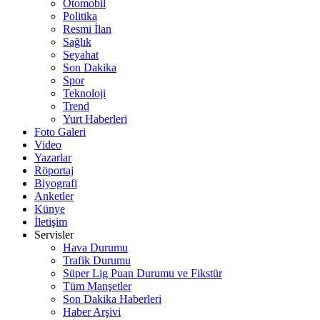
Otomobil
Politika
Resmi İlan
Sağlık
Seyahat
Son Dakika
Spor
Teknoloji
Trend
Yurt Haberleri
Foto Galeri
Video
Yazarlar
Röportaj
Biyografi
Anketler
Künye
İletişim
Servisler
Hava Durumu
Trafik Durumu
Süper Lig Puan Durumu ve Fikstür
Tüm Manşetler
Son Dakika Haberleri
Haber Arşivi