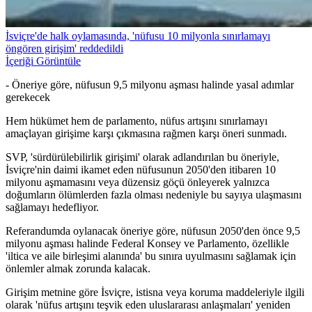
İsviçre'de halk oylamasında, 'nüfusu 10 milyonla sınırlamayı
öngören girişim' reddedildi
İçeriği Görüntüle
- Öneriye göre, nüfusun 9,5 milyonu aşması halinde yasal adımlar
gerekecek
Hem hükümet hem de parlamento, nüfus artışını sınırlamayı
amaçlayan girişime karşı çıkmasına rağmen karşı öneri sunmadı.
SVP, 'sürdürülebilirlik girişimi' olarak adlandırılan bu öneriyle,
İsviçre'nin daimi ikamet eden nüfusunun 2050'den itibaren 10
milyonu aşmamasını veya düzensiz göçü önleyerek yalnızca
doğumların ölümlerden fazla olması nedeniyle bu sayıya ulaşmasını
sağlamayı hedefliyor.
Referandumda oylanacak öneriye göre, nüfusun 2050'den önce 9,5
milyonu aşması halinde Federal Konsey ve Parlamento, özellikle
'iltica ve aile birleşimi alanında' bu sınıra uyulmasını sağlamak için
önlemler almak zorunda kalacak.
Girişim metnine göre İsviçre, istisna veya koruma maddeleriyle ilgili
olarak 'nüfus artışını teşvik eden uluslararası anlaşmaları' yeniden