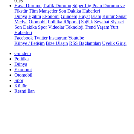
0.16
Hava Durumu
Trafik Durumu
Süper Lig Puan Durumu ve
Fikstür
Tüm Manşetler
Son Dakika Haberleri
Dünya
Eğitim
Ekonomi
Gündem
Hayat
İslam
Kültür-Sanat
Medya
Otomobil
Politika
Röportaj
Sağlık
Seyahat
Siyaset
Son Dakika
Spor
Videolar
Teknoloji
Trend
Yaşam
Yurt
Haberleri
Facebook
Twitter
Instagram
Youtube
Künye / İletişim
Bize Ulaşın
RSS Bağlantıları
Üyelik Girişi
Gündem
Politika
Dünya
Ekonomi
Otomobil
Spor
Kültür
Resmi İlan