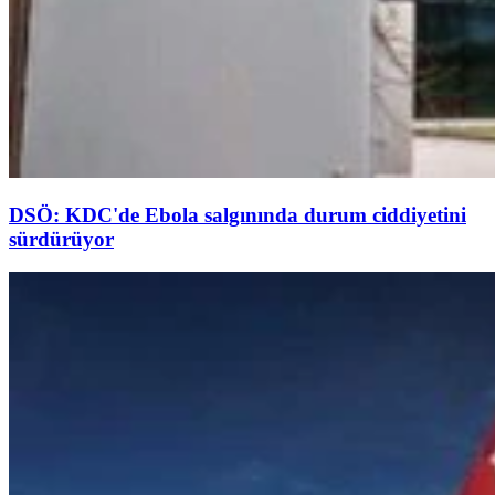
DSÖ: KDC'de Ebola salgınında durum ciddiyetini
sürdürüyor