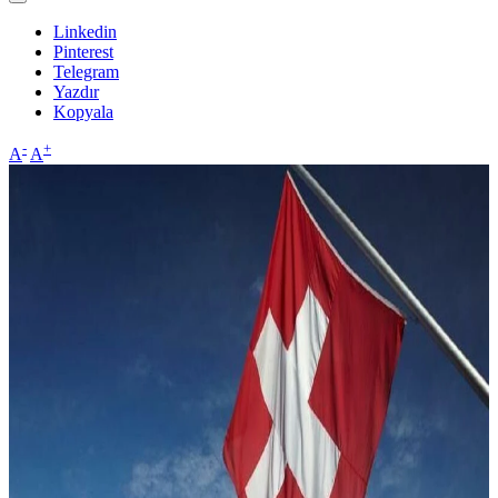
Linkedin
Pinterest
Telegram
Yazdır
Kopyala
-
+
A
A