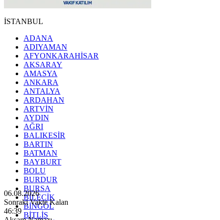
İSTANBUL
ADANA
ADIYAMAN
AFYONKARAHİSAR
AKSARAY
AMASYA
ANKARA
ANTALYA
ARDAHAN
ARTVİN
AYDIN
AĞRI
BALIKESİR
BARTIN
BATMAN
BAYBURT
BOLU
BURDUR
BURSA
06.08.2026
BİLECİK
Sonraki Vakte Kalan
BİNGÖL
46:37
BİTLİS
Akşam Namazı