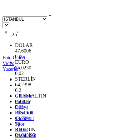
°
25
DOLAR
47,6006
0.06
Foto Galeri
EURO
Video
55,0250
Yazarlar
0.02
STERLİN
64,2398
0.2
GRAM ALTIN
Gündem
6500.87
Politika
0.12
Dünya
BİST100
Ekonomi
13.799
Otomobil
70
Spor
BITCOIN
Kültür
64.643,95
Resmi İlan