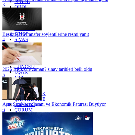
NİĞDE
3
ORDU
OSMANİYE
RİZE
SAKARYA
SAMSUN
SİNOP
Beşiktaş'tan transfer söylentilerine resmi yanıt
SİVAS
4
SİİRT
TEKİRDAĞ
TOKAT
TRABZON
TUNCELİ
2026 KPSS ne zaman? sınav tarihleri belli oldu
UŞAK
5
VAN
YALOVA
YOZGAT
ZONGULDAK
ÇANAKKALE
Aşırı Sıcakların İnsani ve Ekonomik Faturası Büyüyor
ÇANKIRI
6
ÇORUM
İSTANBUL
İZMİR
ŞANLIURFA
ŞIRNAK