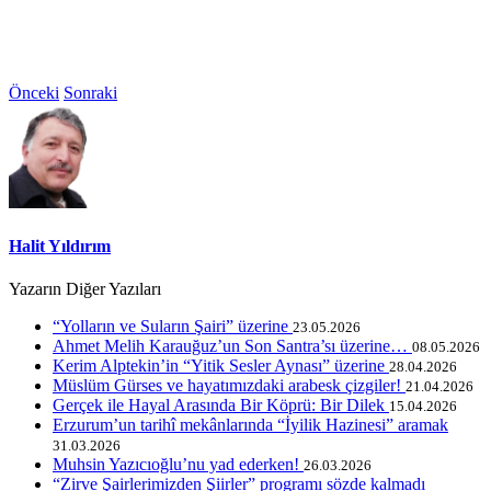
Önceki
Sonraki
Halit Yıldırım
Yazarın Diğer Yazıları
“Yolların ve Suların Şairi” üzerine
23.05.2026
Ahmet Melih Karauğuz’un Son Santra’sı üzerine…
08.05.2026
Kerim Alptekin’in “Yitik Sesler Aynası” üzerine
28.04.2026
Müslüm Gürses ve hayatımızdaki arabesk çizgiler!
21.04.2026
Gerçek ile Hayal Arasında Bir Köprü: Bir Dilek
15.04.2026
Erzurum’un tarihî mekânlarında “İyilik Hazinesi” aramak
31.03.2026
Muhsin Yazıcıoğlu’nu yad ederken!
26.03.2026
“Zirve Şairlerimizden Şiirler” programı sözde kalmadı