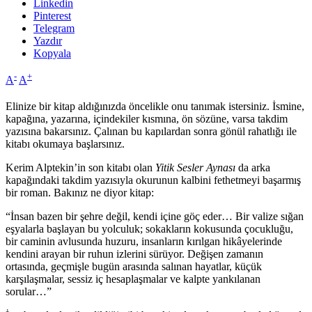
Linkedin
Pinterest
Telegram
Yazdır
Kopyala
-
+
A
A
Elinize bir kitap aldığınızda öncelikle onu tanımak istersiniz. İsmine,
kapağına, yazarına, içindekiler kısmına, ön sözüne, varsa takdim
yazısına bakarsınız. Çalınan bu kapılardan sonra gönül rahatlığı ile
kitabı okumaya başlarsınız.
Kerim Alptekin’in son kitabı olan
Yitik Sesler Aynası
da arka
kapağındaki takdim yazısıyla okurunun kalbini fethetmeyi başarmış
bir roman. Bakınız ne diyor kitap:
“İnsan bazen bir şehre değil, kendi içine göç eder… Bir valize sığan
eşyalarla başlayan bu yolculuk; sokakların kokusunda çocukluğu,
bir caminin avlusunda huzuru, insanların kırılgan hikâyelerinde
kendini arayan bir ruhun izlerini sürüyor. Değişen zamanın
ortasında, geçmişle bugün arasında salınan hayatlar, küçük
karşılaşmalar, sessiz iç hesaplaşmalar ve kalpte yankılanan
sorular…”