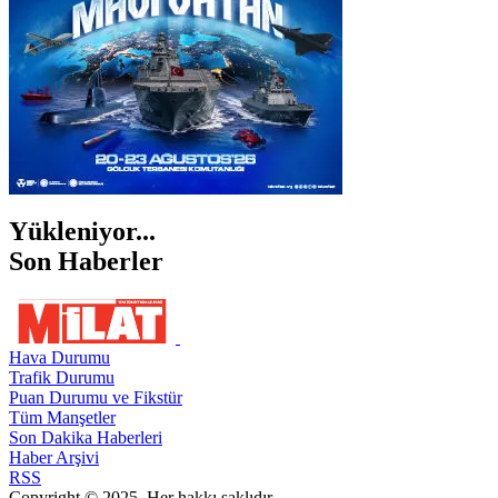
Yükleniyor...
Son Haberler
Hava Durumu
Trafik Durumu
Puan Durumu ve Fikstür
Tüm Manşetler
Son Dakika Haberleri
Haber Arşivi
RSS
Copyright © 2025. Her hakkı saklıdır.