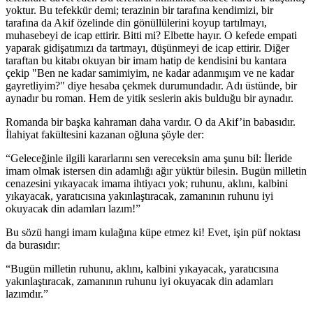
yoktur. Bu tefekkür demi; terazinin bir tarafına kendimizi, bir
tarafına da Akif özelinde din gönüllülerini koyup tartılmayı,
muhasebeyi de icap ettirir. Bitti mi? Elbette hayır. O kefede empati
yaparak gidişatımızı da tartmayı, düşünmeyi de icap ettirir. Diğer
taraftan bu kitabı okuyan bir imam hatip de kendisini bu kantara
çekip "Ben ne kadar samimiyim, ne kadar adanmışım ve ne kadar
gayretliyim?" diye hesaba çekmek durumundadır. Adı üstünde, bir
aynadır bu roman. Hem de yitik seslerin akis bulduğu bir aynadır.
Romanda bir başka kahraman daha vardır. O da Akif’in babasıdır.
İlahiyat fakültesini kazanan oğluna şöyle der:
“Geleceğinle ilgili kararlarını sen vereceksin ama şunu bil: İleride
imam olmak istersen din adamlığı ağır yüktür bilesin. Bugün milletin
cenazesini yıkayacak imama ihtiyacı yok; ruhunu, aklını, kalbini
yıkayacak, yaratıcısına yakınlaştıracak, zamanının ruhunu iyi
okuyacak din adamları lazım!”
Bu sözü hangi imam kulağına küpe etmez ki! Evet, işin püf noktası
da burasıdır:
“Bugün milletin ruhunu, aklını, kalbini yıkayacak, yaratıcısına
yakınlaştıracak, zamanının ruhunu iyi okuyacak din adamları
lazımdır.”