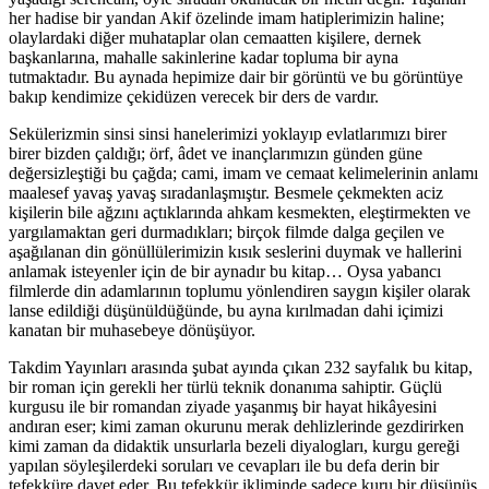
her hadise bir yandan Akif özelinde imam hatiplerimizin haline;
olaylardaki diğer muhataplar olan cemaatten kişilere, dernek
başkanlarına, mahalle sakinlerine kadar topluma bir ayna
tutmaktadır. Bu aynada hepimize dair bir görüntü ve bu görüntüye
bakıp kendimize çekidüzen verecek bir ders de vardır.
Sekülerizmin sinsi sinsi hanelerimizi yoklayıp evlatlarımızı birer
birer bizden çaldığı; örf, âdet ve inançlarımızın günden güne
değersizleştiği bu çağda; cami, imam ve cemaat kelimelerinin anlamı
maalesef yavaş yavaş sıradanlaşmıştır. Besmele çekmekten aciz
kişilerin bile ağzını açtıklarında ahkam kesmekten, eleştirmekten ve
yargılamaktan geri durmadıkları; birçok filmde dalga geçilen ve
aşağılanan din gönüllülerimizin kısık seslerini duymak ve hallerini
anlamak isteyenler için de bir aynadır bu kitap… Oysa yabancı
filmlerde din adamlarının toplumu yönlendiren saygın kişiler olarak
lanse edildiği düşünüldüğünde, bu ayna kırılmadan dahi içimizi
kanatan bir muhasebeye dönüşüyor.
Takdim Yayınları arasında şubat ayında çıkan 232 sayfalık bu kitap,
bir roman için gerekli her türlü teknik donanıma sahiptir. Güçlü
kurgusu ile bir romandan ziyade yaşanmış bir hayat hikâyesini
andıran eser; kimi zaman okurunu merak dehlizlerinde gezdirirken
kimi zaman da didaktik unsurlarla bezeli diyalogları, kurgu gereği
yapılan söyleşilerdeki soruları ve cevapları ile bu defa derin bir
tefekküre davet eder. Bu tefekkür ikliminde sadece kuru bir düşünüş