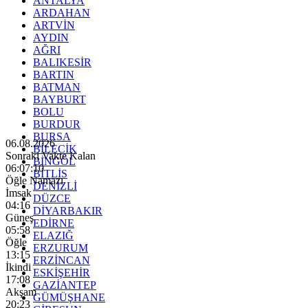
ANTALYA
ARDAHAN
ARTVİN
AYDIN
AĞRI
BALIKESİR
BARTIN
BATMAN
BAYBURT
BOLU
BURDUR
BURSA
06.08.2026
BİLECİK
Sonraki Vakte Kalan
BİNGÖL
06:07:09
BİTLİS
Öğle Namazı
DENİZLİ
İmsak
DÜZCE
04:16
DİYARBAKIR
Güneş
EDİRNE
05:58
ELAZIĞ
Öğle
ERZURUM
13:15
ERZİNCAN
İkindi
ESKİŞEHİR
17:08
GAZİANTEP
Akşam
GÜMÜŞHANE
20:23