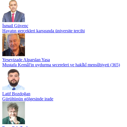
İsmail Güvenç
Hayatın gerçekleri karşısında üniversite tercihi
Yesevizade Alparslan Yasa
Mustafa Kemâl'in uydurma şecereleri ve hakîkî mensûbiyeti (365)
Latif Bozdoğan
Gürültünün gölgesinde irade