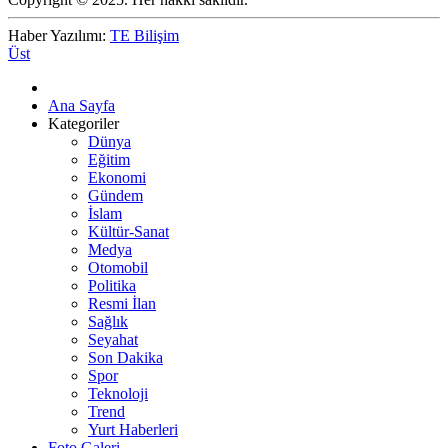
Haber Yazılımı:
TE Bilişim
Üst
Ana Sayfa
Kategoriler
Dünya
Eğitim
Ekonomi
Gündem
İslam
Kültür-Sanat
Medya
Otomobil
Politika
Resmi İlan
Sağlık
Seyahat
Son Dakika
Spor
Teknoloji
Trend
Yurt Haberleri
Foto Galeri