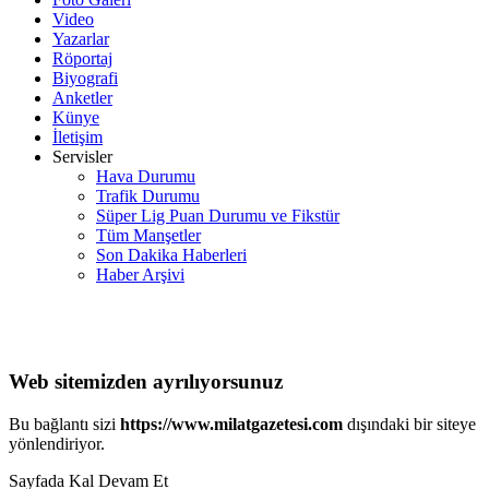
Video
Yazarlar
Röportaj
Biyografi
Anketler
Künye
İletişim
Servisler
Hava Durumu
Trafik Durumu
Süper Lig Puan Durumu ve Fikstür
Tüm Manşetler
Son Dakika Haberleri
Haber Arşivi
Web sitemizden ayrılıyorsunuz
Bu bağlantı sizi
https://www.milatgazetesi.com
dışındaki bir siteye
yönlendiriyor.
Sayfada Kal
Devam Et