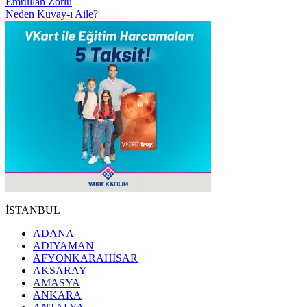
Emrullah Zorlu
Neden Kuvay-ı Aile?
İSTANBUL
ADANA
ADIYAMAN
AFYONKARAHİSAR
AKSARAY
AMASYA
ANKARA