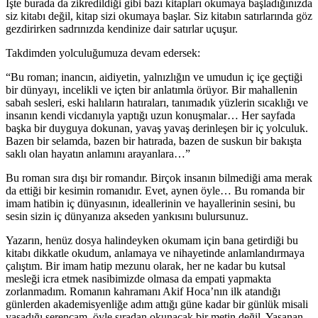
İşte burada da zikredildiği gibi bazı kitapları okumaya başladığınızda
siz kitabı değil, kitap sizi okumaya başlar. Siz kitabın satırlarında göz
gezdirirken sadrınızda kendinize dair satırlar uçuşur.
Takdimden yolculuğumuza devam edersek:
“Bu roman; inancın, aidiyetin, yalnızlığın ve umudun iç içe geçtiği
bir dünyayı, incelikli ve içten bir anlatımla örüyor. Bir mahallenin
sabah sesleri, eski halıların hatıraları, tanımadık yüzlerin sıcaklığı ve
insanın kendi vicdanıyla yaptığı uzun konuşmalar… Her sayfada
başka bir duyguya dokunan, yavaş yavaş derinleşen bir iç yolculuk.
Bazen bir selamda, bazen bir hatırada, bazen de suskun bir bakışta
saklı olan hayatın anlamını arayanlara…”
Bu roman sıra dışı bir romandır. Birçok insanın bilmediği ama merak
da ettiği bir kesimin romanıdır. Evet, aynen öyle… Bu romanda bir
imam hatibin iç dünyasının, ideallerinin ve hayallerinin sesini, bu
sesin sizin iç dünyanıza akseden yankısını bulursunuz.
Yazarın, henüz dosya halindeyken okumam için bana getirdiği bu
kitabı dikkatle okudum, anlamaya ve nihayetinde anlamlandırmaya
çalıştım. Bir imam hatip mezunu olarak, her ne kadar bu kutsal
mesleği icra etmek nasibimizde olmasa da empati yapmakta
zorlanmadım. Romanın kahramanı Akif Hoca’nın ilk atandığı
günlerden akademisyenliğe adım attığı güne kadar bir günlük misali
yaşadığı serencam, öyle sıradan okunacak bir metin değil. Yaşanan