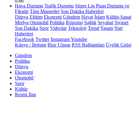
0.66
Hava Durumu
Trafik Durumu
Süper Lig Puan Durumu ve
Fikstür
Tüm Manşetler
Son Dakika Haberleri
Dünya
Eğitim
Ekonomi
Gündem
Hayat
İslam
Kültür-Sanat
Medya
Otomobil
Politika
Röportaj
Sağlık
Seyahat
Siyaset
Son Dakika
Spor
Videolar
Teknoloji
Trend
Yaşam
Yurt
Haberleri
Facebook
Twitter
Instagram
Youtube
Künye / İletişim
Bize Ulaşın
RSS Bağlantıları
Üyelik Girişi
Gündem
Politika
Dünya
Ekonomi
Otomobil
Spor
Kültür
Resmi İlan