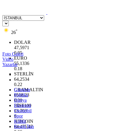
°
26
DOLAR
47,5971
0.05
Foto Galeri
EURO
Video
55,1336
Yazarlar
0.18
STERLİN
64,2534
0.22
GRAM ALTIN
Gündem
6518.23
Politika
0.39
Dünya
BİST100
Ekonomi
13.703
Otomobil
0
Spor
BITCOIN
Kültür
64.475,47
Resmi İlan