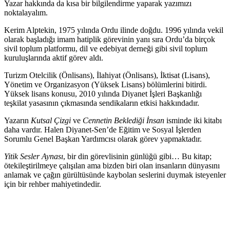
Yazar hakkında da kısa bir bilgilendirme yaparak yazımızı
noktalayalım.
Kerim Alptekin, 1975 yılında Ordu ilinde doğdu. 1996 yılında vekil
olarak başladığı imam hatiplik görevinin yanı sıra Ordu’da birçok
sivil toplum platformu, dil ve edebiyat derneği gibi sivil toplum
kuruluşlarında aktif görev aldı.
Turizm Otelcilik (Önlisans), İlahiyat (Önlisans), İktisat (Lisans),
Yönetim ve Organizasyon (Yüksek Lisans) bölümlerini bitirdi.
Yüksek lisans konusu, 2010 yılında Diyanet İşleri Başkanlığı
teşkilat yasasının çıkmasında sendikaların etkisi hakkındadır.
Yazarın
Kutsal Çizgi
ve
Cennetin Beklediği İnsan
isminde iki kitabı
daha vardır. Halen Diyanet-Sen’de Eğitim ve Sosyal İşlerden
Sorumlu Genel Başkan Yardımcısı olarak görev yapmaktadır.
Yitik Sesler Aynası
, bir din görevlisinin günlüğü gibi… Bu kitap;
ötekileştirilmeye çalışılan ama bizden biri olan insanların dünyasını
anlamak ve çağın gürültüsünde kaybolan seslerini duymak isteyenler
için bir rehber mahiyetindedir.