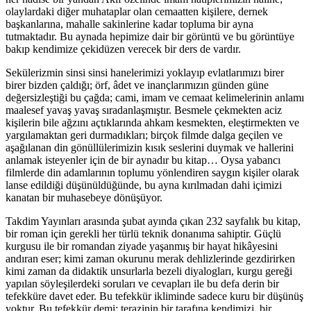
olaylardaki diğer muhataplar olan cemaatten kişilere, dernek
başkanlarına, mahalle sakinlerine kadar topluma bir ayna
tutmaktadır. Bu aynada hepimize dair bir görüntü ve bu görüntüye
bakıp kendimize çekidüzen verecek bir ders de vardır.
Sekülerizmin sinsi sinsi hanelerimizi yoklayıp evlatlarımızı birer
birer bizden çaldığı; örf, âdet ve inançlarımızın günden güne
değersizleştiği bu çağda; cami, imam ve cemaat kelimelerinin anlamı
maalesef yavaş yavaş sıradanlaşmıştır. Besmele çekmekten aciz
kişilerin bile ağzını açtıklarında ahkam kesmekten, eleştirmekten ve
yargılamaktan geri durmadıkları; birçok filmde dalga geçilen ve
aşağılanan din gönüllülerimizin kısık seslerini duymak ve hallerini
anlamak isteyenler için de bir aynadır bu kitap… Oysa yabancı
filmlerde din adamlarının toplumu yönlendiren saygın kişiler olarak
lanse edildiği düşünüldüğünde, bu ayna kırılmadan dahi içimizi
kanatan bir muhasebeye dönüşüyor.
Takdim Yayınları arasında şubat ayında çıkan 232 sayfalık bu kitap,
bir roman için gerekli her türlü teknik donanıma sahiptir. Güçlü
kurgusu ile bir romandan ziyade yaşanmış bir hayat hikâyesini
andıran eser; kimi zaman okurunu merak dehlizlerinde gezdirirken
kimi zaman da didaktik unsurlarla bezeli diyalogları, kurgu gereği
yapılan söyleşilerdeki soruları ve cevapları ile bu defa derin bir
tefekküre davet eder. Bu tefekkür ikliminde sadece kuru bir düşünüş
yoktur. Bu tefekkür demi; terazinin bir tarafına kendimizi, bir