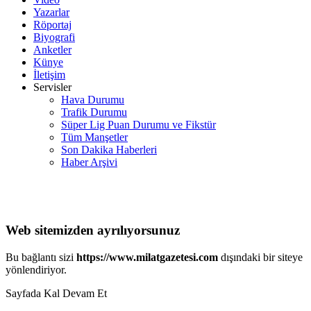
Yazarlar
Röportaj
Biyografi
Anketler
Künye
İletişim
Servisler
Hava Durumu
Trafik Durumu
Süper Lig Puan Durumu ve Fikstür
Tüm Manşetler
Son Dakika Haberleri
Haber Arşivi
Web sitemizden ayrılıyorsunuz
Bu bağlantı sizi
https://www.milatgazetesi.com
dışındaki bir siteye
yönlendiriyor.
Sayfada Kal
Devam Et