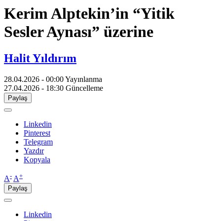
Kerim Alptekin’in “Yitik
Sesler Aynası” üzerine
Halit Yıldırım
28.04.2026 - 00:00
Yayınlanma
27.04.2026 - 18:30
Güncelleme
Paylaş
Linkedin
Pinterest
Telegram
Yazdır
Kopyala
-
+
A
A
Paylaş
Linkedin