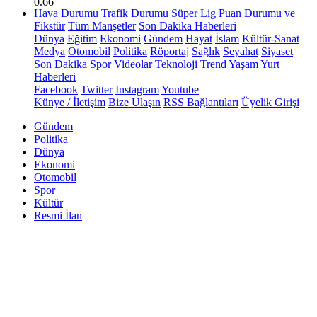
0.66
Hava Durumu
Trafik Durumu
Süper Lig Puan Durumu ve
Fikstür
Tüm Manşetler
Son Dakika Haberleri
Dünya
Eğitim
Ekonomi
Gündem
Hayat
İslam
Kültür-Sanat
Medya
Otomobil
Politika
Röportaj
Sağlık
Seyahat
Siyaset
Son Dakika
Spor
Videolar
Teknoloji
Trend
Yaşam
Yurt
Haberleri
Facebook
Twitter
Instagram
Youtube
Künye / İletişim
Bize Ulaşın
RSS Bağlantıları
Üyelik Girişi
Gündem
Politika
Dünya
Ekonomi
Otomobil
Spor
Kültür
Resmi İlan