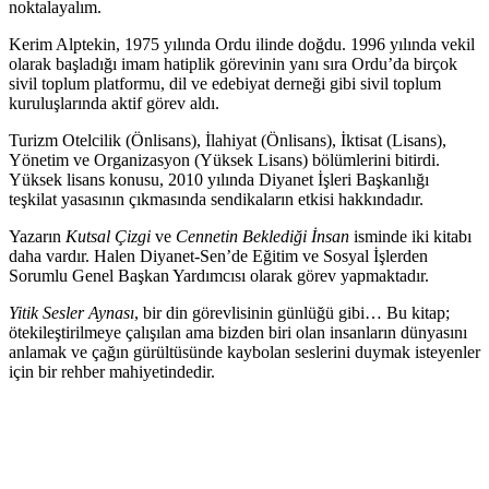
noktalayalım.
Kerim Alptekin, 1975 yılında Ordu ilinde doğdu. 1996 yılında vekil
olarak başladığı imam hatiplik görevinin yanı sıra Ordu’da birçok
sivil toplum platformu, dil ve edebiyat derneği gibi sivil toplum
kuruluşlarında aktif görev aldı.
Turizm Otelcilik (Önlisans), İlahiyat (Önlisans), İktisat (Lisans),
Yönetim ve Organizasyon (Yüksek Lisans) bölümlerini bitirdi.
Yüksek lisans konusu, 2010 yılında Diyanet İşleri Başkanlığı
teşkilat yasasının çıkmasında sendikaların etkisi hakkındadır.
Yazarın
Kutsal Çizgi
ve
Cennetin Beklediği İnsan
isminde iki kitabı
daha vardır. Halen Diyanet-Sen’de Eğitim ve Sosyal İşlerden
Sorumlu Genel Başkan Yardımcısı olarak görev yapmaktadır.
Yitik Sesler Aynası
, bir din görevlisinin günlüğü gibi… Bu kitap;
ötekileştirilmeye çalışılan ama bizden biri olan insanların dünyasını
anlamak ve çağın gürültüsünde kaybolan seslerini duymak isteyenler
için bir rehber mahiyetindedir.