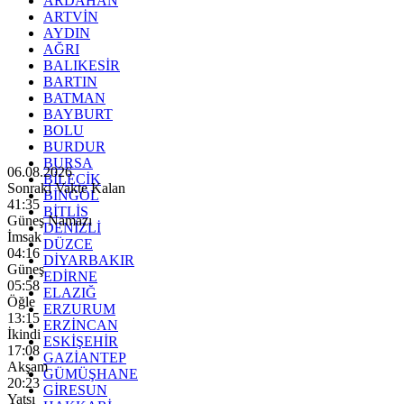
ARDAHAN
ARTVİN
AYDIN
AĞRI
BALIKESİR
BARTIN
BATMAN
BAYBURT
BOLU
BURDUR
BURSA
06.08.2026
BİLECİK
Sonraki Vakte Kalan
BİNGÖL
41:34
BİTLİS
Güneş Namazı
DENİZLİ
İmsak
DÜZCE
04:16
DİYARBAKIR
Güneş
EDİRNE
05:58
ELAZIĞ
Öğle
ERZURUM
13:15
ERZİNCAN
İkindi
ESKİŞEHİR
17:08
GAZİANTEP
Akşam
GÜMÜŞHANE
20:23
GİRESUN
Yatsı