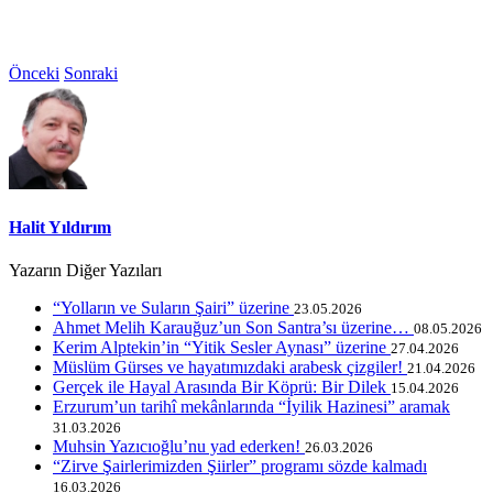
Önceki
Sonraki
Halit Yıldırım
Yazarın Diğer Yazıları
“Yolların ve Suların Şairi” üzerine
23.05.2026
Ahmet Melih Karauğuz’un Son Santra’sı üzerine…
08.05.2026
Kerim Alptekin’in “Yitik Sesler Aynası” üzerine
27.04.2026
Müslüm Gürses ve hayatımızdaki arabesk çizgiler!
21.04.2026
Gerçek ile Hayal Arasında Bir Köprü: Bir Dilek
15.04.2026
Erzurum’un tarihî mekânlarında “İyilik Hazinesi” aramak
31.03.2026
Muhsin Yazıcıoğlu’nu yad ederken!
26.03.2026
“Zirve Şairlerimizden Şiirler” programı sözde kalmadı
16.03.2026