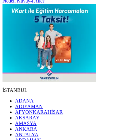
Neden Kuvay-ı Aile?
İSTANBUL
ADANA
ADIYAMAN
AFYONKARAHİSAR
AKSARAY
AMASYA
ANKARA
ANTALYA