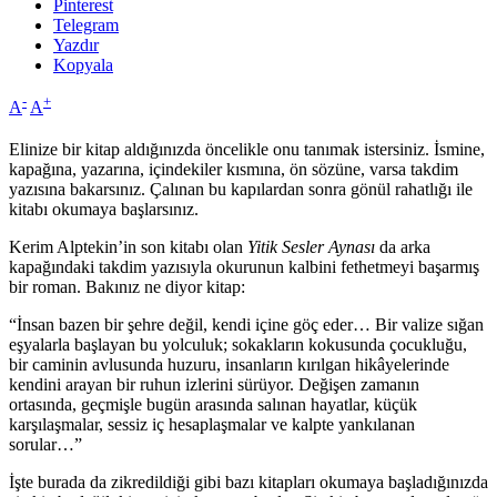
Pinterest
Telegram
Yazdır
Kopyala
-
+
A
A
Elinize bir kitap aldığınızda öncelikle onu tanımak istersiniz. İsmine,
kapağına, yazarına, içindekiler kısmına, ön sözüne, varsa takdim
yazısına bakarsınız. Çalınan bu kapılardan sonra gönül rahatlığı ile
kitabı okumaya başlarsınız.
Kerim Alptekin’in son kitabı olan
Yitik Sesler Aynası
da arka
kapağındaki takdim yazısıyla okurunun kalbini fethetmeyi başarmış
bir roman. Bakınız ne diyor kitap:
“İnsan bazen bir şehre değil, kendi içine göç eder… Bir valize sığan
eşyalarla başlayan bu yolculuk; sokakların kokusunda çocukluğu,
bir caminin avlusunda huzuru, insanların kırılgan hikâyelerinde
kendini arayan bir ruhun izlerini sürüyor. Değişen zamanın
ortasında, geçmişle bugün arasında salınan hayatlar, küçük
karşılaşmalar, sessiz iç hesaplaşmalar ve kalpte yankılanan
sorular…”
İşte burada da zikredildiği gibi bazı kitapları okumaya başladığınızda