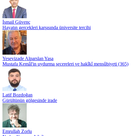
İsmail Güvenç
Hayatın gerçekleri karşısında üniversite tercihi
Yesevizade Alparslan Yasa
Mustafa Kemâl'in uydurma şecereleri ve hakîkî mensûbiyeti (365)
Latif Bozdoğan
Gürültünün gölgesinde irade
Emrullah Zorlu