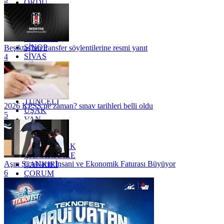
ORDU
OSMANİYE
RİZE
SAKARYA
SAMSUN
SİNOP
Beşiktaş'tan transfer söylentilerine resmi yanıt
SİVAS
4
SİİRT
TEKİRDAĞ
TOKAT
TRABZON
TUNCELİ
2026 KPSS ne zaman? sınav tarihleri belli oldu
UŞAK
5
VAN
YALOVA
YOZGAT
ZONGULDAK
ÇANAKKALE
Aşırı Sıcakların İnsani ve Ekonomik Faturası Büyüyor
ÇANKIRI
6
ÇORUM
İSTANBUL
İZMİR
ŞANLIURFA
ŞIRNAK