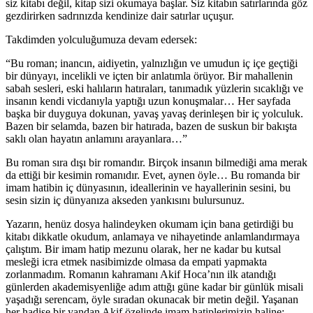
siz kitabı değil, kitap sizi okumaya başlar. Siz kitabın satırlarında göz
gezdirirken sadrınızda kendinize dair satırlar uçuşur.
Takdimden yolculuğumuza devam edersek:
“Bu roman; inancın, aidiyetin, yalnızlığın ve umudun iç içe geçtiği
bir dünyayı, incelikli ve içten bir anlatımla örüyor. Bir mahallenin
sabah sesleri, eski halıların hatıraları, tanımadık yüzlerin sıcaklığı ve
insanın kendi vicdanıyla yaptığı uzun konuşmalar… Her sayfada
başka bir duyguya dokunan, yavaş yavaş derinleşen bir iç yolculuk.
Bazen bir selamda, bazen bir hatırada, bazen de suskun bir bakışta
saklı olan hayatın anlamını arayanlara…”
Bu roman sıra dışı bir romandır. Birçok insanın bilmediği ama merak
da ettiği bir kesimin romanıdır. Evet, aynen öyle… Bu romanda bir
imam hatibin iç dünyasının, ideallerinin ve hayallerinin sesini, bu
sesin sizin iç dünyanıza akseden yankısını bulursunuz.
Yazarın, henüz dosya halindeyken okumam için bana getirdiği bu
kitabı dikkatle okudum, anlamaya ve nihayetinde anlamlandırmaya
çalıştım. Bir imam hatip mezunu olarak, her ne kadar bu kutsal
mesleği icra etmek nasibimizde olmasa da empati yapmakta
zorlanmadım. Romanın kahramanı Akif Hoca’nın ilk atandığı
günlerden akademisyenliğe adım attığı güne kadar bir günlük misali
yaşadığı serencam, öyle sıradan okunacak bir metin değil. Yaşanan
her hadise bir yandan Akif özelinde imam hatiplerimizin haline;