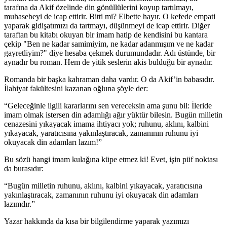
tarafına da Akif özelinde din gönüllülerini koyup tartılmayı,
muhasebeyi de icap ettirir. Bitti mi? Elbette hayır. O kefede empati
yaparak gidişatımızı da tartmayı, düşünmeyi de icap ettirir. Diğer
taraftan bu kitabı okuyan bir imam hatip de kendisini bu kantara
çekip "Ben ne kadar samimiyim, ne kadar adanmışım ve ne kadar
gayretliyim?" diye hesaba çekmek durumundadır. Adı üstünde, bir
aynadır bu roman. Hem de yitik seslerin akis bulduğu bir aynadır.
Romanda bir başka kahraman daha vardır. O da Akif’in babasıdır.
İlahiyat fakültesini kazanan oğluna şöyle der:
“Geleceğinle ilgili kararlarını sen vereceksin ama şunu bil: İleride
imam olmak istersen din adamlığı ağır yüktür bilesin. Bugün milletin
cenazesini yıkayacak imama ihtiyacı yok; ruhunu, aklını, kalbini
yıkayacak, yaratıcısına yakınlaştıracak, zamanının ruhunu iyi
okuyacak din adamları lazım!”
Bu sözü hangi imam kulağına küpe etmez ki! Evet, işin püf noktası
da burasıdır:
“Bugün milletin ruhunu, aklını, kalbini yıkayacak, yaratıcısına
yakınlaştıracak, zamanının ruhunu iyi okuyacak din adamları
lazımdır.”
Yazar hakkında da kısa bir bilgilendirme yaparak yazımızı