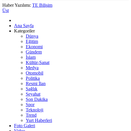
Haber Yazılımı:
TE Bilişim
Üst
Ana Sayfa
Kategoriler
Dünya
Eğitim
Ekonomi
Gündem
İslam
Kültür-Sanat
Medya
Otomobil
Politika
Resmi İlan
Sağlık
Seyahat
Son Dakika
Spor
Teknoloji
Trend
Yurt Haberleri
Foto Galeri
Video