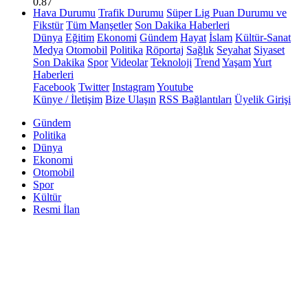
0.87
Hava Durumu
Trafik Durumu
Süper Lig Puan Durumu ve
Fikstür
Tüm Manşetler
Son Dakika Haberleri
Dünya
Eğitim
Ekonomi
Gündem
Hayat
İslam
Kültür-Sanat
Medya
Otomobil
Politika
Röportaj
Sağlık
Seyahat
Siyaset
Son Dakika
Spor
Videolar
Teknoloji
Trend
Yaşam
Yurt
Haberleri
Facebook
Twitter
Instagram
Youtube
Künye / İletişim
Bize Ulaşın
RSS Bağlantıları
Üyelik Girişi
Gündem
Politika
Dünya
Ekonomi
Otomobil
Spor
Kültür
Resmi İlan