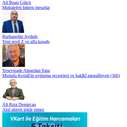
Ali İhsan Gülcü
Muhalefeti bitiren mesajlar
Burhanettin Aydınlı
Yeni nesil Z ve alfa kuşağı
Yesevizade Alparslan Yasa
Mustafa Kemâl'in uydurma şecereleri ve hakîkî mensûbiyeti (366)
Ali Rıza Demircan
Akıl ahireti inkâr etmez