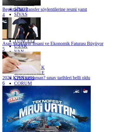
SAMSUN
SİNOP
Beşiktaş'tan transfer söylentilerine resmi yanıt
SİVAS
4
SİİRT
TEKİRDAĞ
TOKAT
TRABZON
TUNCELİ
Aşırı Sıcakların İnsani ve Ekonomik Faturası Büyüyor
UŞAK
5
VAN
YALOVA
YOZGAT
ZONGULDAK
ÇANAKKALE
2026 KPSS ne zaman? sınav tarihleri belli oldu
ÇANKIRI
6
ÇORUM
İSTANBUL
İZMİR
ŞANLIURFA
ŞIRNAK