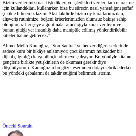
Bizim verilerimizi nasıl işledikleri ve işledikleri verileri tam olarak ne
için kullandıkları, kullanırken bize bu sürecin nasıl yansıdığını şeffaf
şekilde bilmemiz lazım. Aksi takdirde bizim oy kararlarımızdan,
alışveriş rutinimize, beğeni kriterlerimizden olumsuz bakışa sahip
olduğumuz her şeye algoritmalar aracılığıyla karar veriliyor ve
bunun gittiği yer insanlığı daha manipüle edilmiş yönlendirilebilir
kitleler haline getirecek.”
Ahmet Melih Karauğuz, “Son Santra” ve benzer diğer eserlerinde
sadece kuru bir hikâye anlatmıyor; çocuklarımızı mukadder bir
dijital çılgınlığa karşı bilinçlendirmeye çalışıyor. Bu yönüyle kitabın
gençlerle birlikte yetişkinlerin de okuması gerekir diye
düşünüyorum. Karauğuz’u bu güzel eserinden dolayı tebrik ederken
bu yöndeki çabalarını da takdir ettiğimi belirtmek isterim.
Önceki
Sonraki