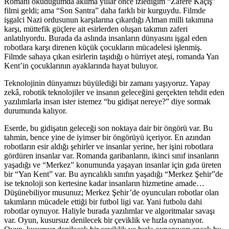
Romanı okuduğumda aklıma yıllar önce izlediğim “Zafere Kaçış”
filmi geldi; ama “Son Santra” daha farklı bir kurguydu. Filmde
işgalci Nazi ordusunun karşılarına çıkardığı Alman milli takımına
karşı, müttefik güçlere ait esirlerden oluşan takımın zaferi
anlatılıyordu. Burada da aslında insanların dünyasını işgal eden
robotlara karşı direnen küçük çocukların mücadelesi işlenmiş.
Filmde sahaya çıkan esirlerin taşıdığı o hürriyet ateşi, romanda Yan
Kent’in çocuklarının ayaklarında hayat buluyor.
Teknolojinin dünyamızı büyülediği bir zamanı yaşıyoruz. Yapay
zekâ, robotik teknolojiler ve insanın geleceğini gerçekten tehdit eden
yazılımlarla insan ister istemez “bu gidişat nereye?” diye sormak
durumunda kalıyor.
Eserde, bu gidişatın geleceği son noktaya dair bir öngörü var. Bu
tahmin, bence yine de iyimser bir öngörüyü içeriyor. En azından
robotların esir aldığı şehirler ve insanlar yerine, her işini robotlara
gördüren insanlar var. Romanda garibanların, ikinci sınıf insanların
yaşadığı ve “Merkez” konumunda yaşayan insanlar için gıda üreten
bir “Yan Kent” var. Bu ayrıcalıklı sınıfın yaşadığı “Merkez Şehir”de
ise teknoloji son kertesine kadar insanların hizmetine amade…
Düşünebiliyor musunuz; Merkez Şehir’de oyuncuları robotlar olan
takımların mücadele ettiği bir futbol ligi var. Yani futbolu dahi
robotlar oynuyor. Haliyle burada yazılımlar ve algoritmalar savaşı
var. Oyun, kusursuz denilecek bir çeviklik ve hızla oynanıyor.