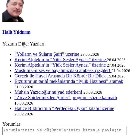
Halit Yıldırım
Yazarın Diğer Yazıları
“Yolların ve Suların Şairi” üzerine
23.05.2026
Kerim Alptekin’in “Yitik Sesler Aynası” üzerine
28.04.2026
Kerim Alptekin’in “Yitik Sesler Aynası” üzerine
27.04.2026
Müslüm Gürses ve hayatımızdaki arabesk çizgiler!
21.04.2026
Gerçek ile Hayal Arasında Bir Köprü: Bir Dilek
15.04.2026
Erzurum’un tarihî mekânlarında “İyilik Hazinesi” aramak
31.03.2026
Muhsin Yazıcıoğlu’nu yad ederken!
26.03.2026
“Zirve Şairlerimizden Şiirler” programı sözde kalmadı
16.03.2026
Hatice Bildirici’nin "Perdedeki Öykü" kitabı üzerine
28.02.2026
Yorumlar