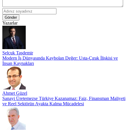
Gönder
Yazarlar
Selçuk Taşdemir
Modern İş Dünyasında Kaybolan Değer: Usta-Çırak İlişkisi ve
İnsan Kaynakları
Ahmet Güzel
Sanayi Üretemezse Türkiye Kazanamaz: Faiz, Finansman Maliyeti
ve Reel Sektörün Ayakta Kalma Mücadelesi