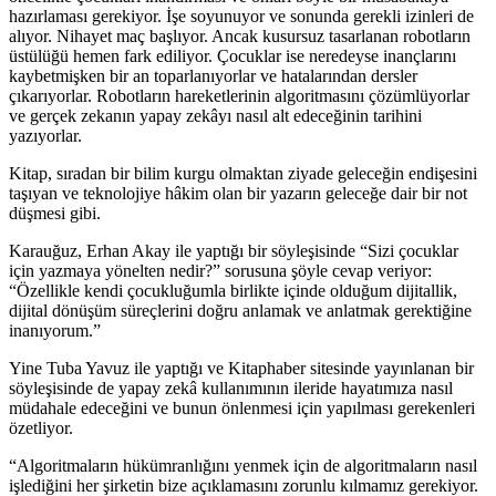
hazırlaması gerekiyor. İşe soyunuyor ve sonunda gerekli izinleri de
alıyor. Nihayet maç başlıyor. Ancak kusursuz tasarlanan robotların
üstülüğü hemen fark ediliyor. Çocuklar ise neredeyse inançlarını
kaybetmişken bir an toparlanıyorlar ve hatalarından dersler
çıkarıyorlar. Robotların hareketlerinin algoritmasını çözümlüyorlar
ve gerçek zekanın yapay zekâyı nasıl alt edeceğinin tarihini
yazıyorlar.
Kitap, sıradan bir bilim kurgu olmaktan ziyade geleceğin endişesini
taşıyan ve teknolojiye hâkim olan bir yazarın geleceğe dair bir not
düşmesi gibi.
Karauğuz, Erhan Akay ile yaptığı bir söyleşisinde “Sizi çocuklar
için yazmaya yönelten nedir?” sorusuna
şöyle cevap veriyor:
“Özellikle kendi çocukluğumla birlikte içinde olduğum dijitallik,
dijital dönüşüm süreçlerini doğru anlamak ve anlatmak gerektiğine
inanıyorum.”
Yine Tuba Yavuz ile yaptığı ve Kitaphaber sitesinde yayınlanan bir
söyleşisinde de yapay zekâ kullanımının ileride hayatımıza nasıl
müdahale edeceğini ve bunun önlenmesi için yapılması gerekenleri
özetliyor.
“Algoritmaların hükümranlığını yenmek için de algoritmaların nasıl
işlediğini her şirketin bize açıklamasını zorunlu kılmamız gerekiyor.