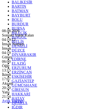
BALIKESİR
BARTIN
BATMAN
BAYBURT
BOLU
BURDUR
BURSA
08.08.2026
BİLECİK
Sonraki Vakte Kalan
BİNGÖL
04:19:11
BİTLİS
İmsak Namazı
DENİZLİ
İmsak
DÜZCE
04:19
DİYARBAKIR
Güneş
EDİRNE
06:00
ELAZIĞ
Öğle
ERZURUM
13:15
ERZİNCAN
İkindi
ESKİŞEHİR
17:07
GAZİANTEP
Akşam
GÜMÜŞHANE
20:20
GİRESUN
Yatsı
HAKKARİ
21:54
HATAY
Aylık Vakitler
ISPARTA
IĞDIR