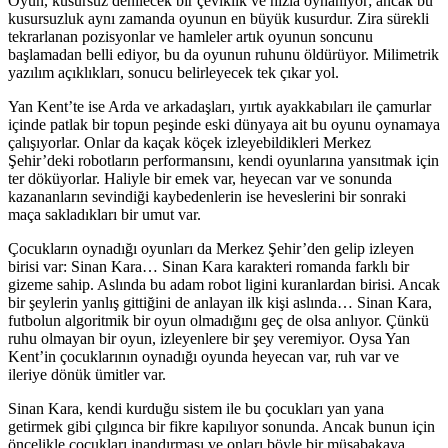
Oyun, kusursuz denilecek bir çeviklik ve hızla oynanıyor; ancak bu
kusursuzluk aynı zamanda oyunun en büyük kusurdur. Zira sürekli
tekrarlanan pozisyonlar ve hamleler artık oyunun soncunu
başlamadan belli ediyor, bu da oyunun ruhunu öldürüyor. Milimetrik
yazılım açıklıkları, sonucu belirleyecek tek çıkar yol.
Yan Kent’te ise Arda ve arkadaşları, yırtık ayakkabıları ile çamurlar
içinde patlak bir topun peşinde eski dünyaya ait bu oyunu oynamaya
çalışıyorlar. Onlar da kaçak köçek izleyebildikleri Merkez
Şehir’deki robotların performansını, kendi oyunlarına yansıtmak için
ter döküyorlar. Haliyle bir emek var, heyecan var ve sonunda
kazananların sevindiği kaybedenlerin ise heveslerini bir sonraki
maça sakladıkları bir umut var.
Çocukların oynadığı oyunları da Merkez Şehir’den gelip izleyen
birisi var: Sinan Kara… Sinan Kara karakteri romanda farklı bir
gizeme sahip. Aslında bu adam robot ligini kuranlardan birisi. Ancak
bir şeylerin yanlış gittiğini de anlayan ilk kişi aslında… Sinan Kara,
futbolun algoritmik bir oyun olmadığını geç de olsa anlıyor. Çünkü
ruhu olmayan bir oyun, izleyenlere bir şey veremiyor. Oysa Yan
Kent’in çocuklarının oynadığı oyunda heyecan var, ruh var ve
ileriye dönük ümitler var.
Sinan Kara, kendi kurduğu sistem ile bu çocukları yan yana
getirmek gibi çılgınca bir fikre kapılıyor sonunda. Ancak bunun için
öncelikle çocukları inandırması ve onları böyle bir müsabakaya