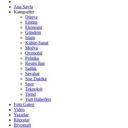
Ana Sayfa
Kategoriler
Dünya
Eğitim
Ekonomi
Gündem
İslam
Kültür-Sanat
Medya
Otomobil
Politika
Resmi İlan
Sağlık
Seyahat
Son Dakika
Spor
Teknoloji
Trend
Yurt Haberleri
Foto Galeri
Video
Yazarlar
Röportaj
Biyografi