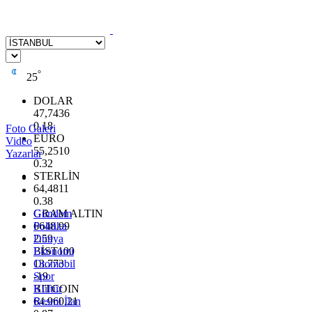
°
25
DOLAR
47,7436
0.18
Foto Galeri
EURO
Video
55,2510
Yazarlar
0.32
STERLİN
64,4811
0.38
GRAM ALTIN
Gündem
6648.99
Politika
2.59
Dünya
BİST100
Ekonomi
13.773
Otomobil
-19
Spor
BITCOIN
Kültür
64.960,21
Resmi İlan