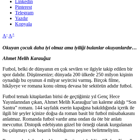
Linkedin
Pinterest
Telegram
Yazdır
Kopyala
-
+
A
A
Okuyan çocuk daha iyi olmaz ama iyiliği bulanlar okuyanlardır…
Ahmet Melih Karauğuz
Futbol, belki de dünyanın en çok sevilen ve ilgiyle takip edilen bir
spor dalıdır. Düşünsenize; dünyada 200 ülkede 250 milyon kişinin
oynadığı bu oyunun 4 milyar seyircisi varmış. Birçok filme,
hikâyeye ve romana konu olmuş devasa bir sektörün adıdır futbol.
Futbol temalı kitaplardan birisi de geçtiğimiz yıl Genç Hece
Yayınlarından çıkan, Ahmet Melih Karauğuz’un kaleme aldığı “Son
Santra” romanı. 144 sayfalık eserin kapağına bakıldığında içerik ile
ilgili bir şeyler içinize doğsa da roman basit bir futbol müsabakasını
anlatmaz. Romanda futbol vardır ama ondan da öte bir anlatı
mevcuttur. Distopik edebiyatın güzel bir örneği olarak kurgulanan
bu çalışmayı çok başarılı bulduğumu peşinen belirtmeliyim.