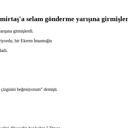
mirtaş'a selam gönderme yarışına girmişler
rışına girmişlerdi.
riyordu, bir Ekrem İmamoğlu
ladı.
 çizgisini beğeniyorum” demişti.