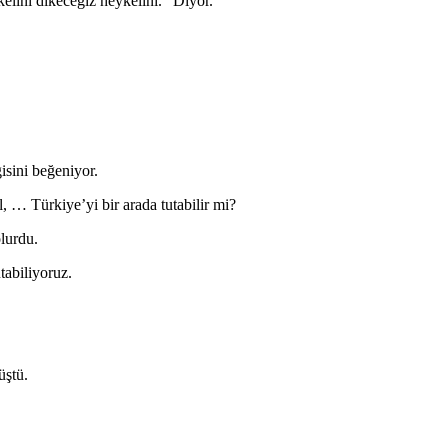
lini dikeceğiz heykelini.” Diyor.
isini beğeniyor.
 … Türkiye’yi bir arada tutabilir mi?
lurdu.
tabiliyoruz.
üştü.