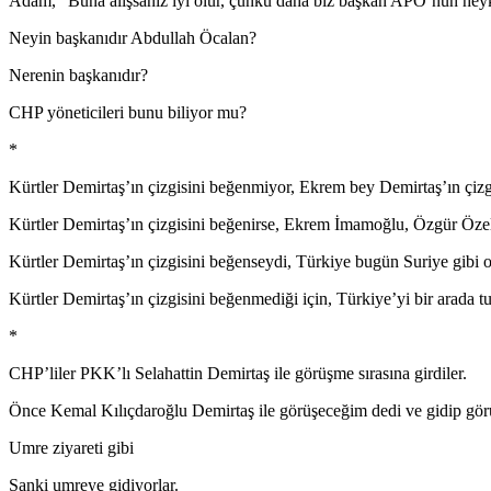
Adam, “Buna alışsanız iyi olur, çünkü daha biz başkan APO’nun heyke
Neyin başkanıdır Abdullah Öcalan?
Nerenin başkanıdır?
CHP yöneticileri bunu biliyor mu?
*
Kürtler Demirtaş’ın çizgisini beğenmiyor, Ekrem bey Demirtaş’ın çizg
Kürtler Demirtaş’ın çizgisini beğenirse, Ekrem İmamoğlu, Özgür Özel,
Kürtler Demirtaş’ın çizgisini beğenseydi, Türkiye bugün Suriye gibi o
Kürtler Demirtaş’ın çizgisini beğenmediği için, Türkiye’yi bir arada tu
*
CHP’liler PKK’lı Selahattin Demirtaş ile görüşme sırasına girdiler.
Önce Kemal Kılıçdaroğlu Demirtaş ile görüşeceğim dedi ve gidip gör
Umre ziyareti gibi
Sanki umreye gidiyorlar.