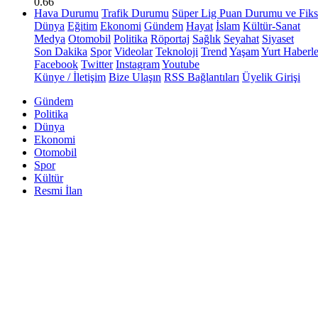
0.66
Hava Durumu
Trafik Durumu
Süper Lig Puan Durumu ve Fiks
Dünya
Eğitim
Ekonomi
Gündem
Hayat
İslam
Kültür-Sanat
Medya
Otomobil
Politika
Röportaj
Sağlık
Seyahat
Siyaset
Son Dakika
Spor
Videolar
Teknoloji
Trend
Yaşam
Yurt Haberle
Facebook
Twitter
Instagram
Youtube
Künye / İletişim
Bize Ulaşın
RSS Bağlantıları
Üyelik Girişi
Gündem
Politika
Dünya
Ekonomi
Otomobil
Spor
Kültür
Resmi İlan