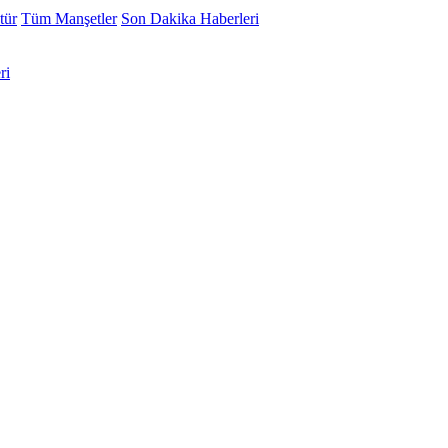
tür
Tüm Manşetler
Son Dakika Haberleri
ri