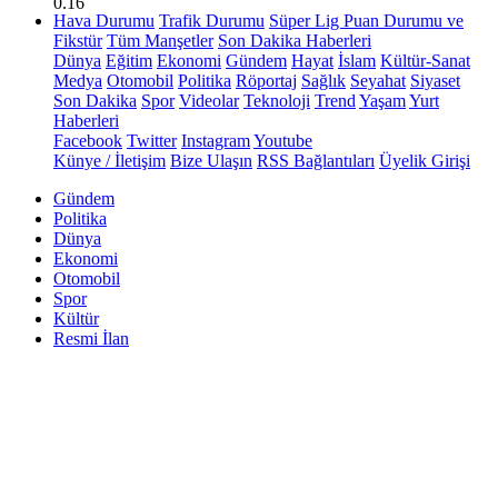
0.16
Hava Durumu
Trafik Durumu
Süper Lig Puan Durumu ve
Fikstür
Tüm Manşetler
Son Dakika Haberleri
Dünya
Eğitim
Ekonomi
Gündem
Hayat
İslam
Kültür-Sanat
Medya
Otomobil
Politika
Röportaj
Sağlık
Seyahat
Siyaset
Son Dakika
Spor
Videolar
Teknoloji
Trend
Yaşam
Yurt
Haberleri
Facebook
Twitter
Instagram
Youtube
Künye / İletişim
Bize Ulaşın
RSS Bağlantıları
Üyelik Girişi
Gündem
Politika
Dünya
Ekonomi
Otomobil
Spor
Kültür
Resmi İlan