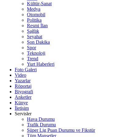
Kültür-Sanat
Medya
Otomobil
Politika
Resmi İlan
Sağlık
Seyahat
Son Dakika
Spor
Teknoloji
Trend
Yurt Haberleri
Foto Galeri
Video
Yazarlar
Röportaj
Biyografi
Anketler
Künye
İletişim
Servisler
Hava Durumu
Trafik Durumu
Süper Lig Puan Durumu ve Fikstür
Tüm Manşetler