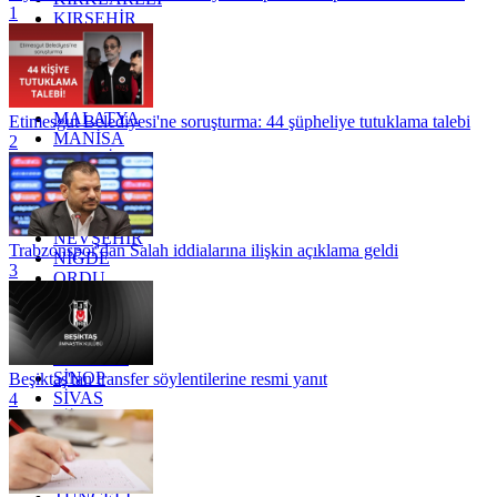
1
KIRŞEHİR
KOCAELİ
KONYA
KÜTAHYA
KİLİS
MALATYA
Etimesgut Belediyesi'ne soruşturma: 44 şüpheliye tutuklama talebi
MANİSA
2
MARDİN
MERSİN
MUĞLA
MUŞ
NEVŞEHİR
Trabzonspor'dan Salah iddialarına ilişkin açıklama geldi
NİĞDE
3
ORDU
OSMANİYE
RİZE
SAKARYA
SAMSUN
SİNOP
Beşiktaş'tan transfer söylentilerine resmi yanıt
SİVAS
4
SİİRT
TEKİRDAĞ
TOKAT
TRABZON