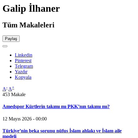
Galip İlhaner
Tüm Makaleleri
Paylaş
Linkedin
Pinterest
Telegram
Yazdır
Kopyala
-
+
A
A
453 Makale
Amedspor Kürtlerin takımı mı PKK’nın takımı mı?
12 Mayıs 2026 - 00:00
Türkiye’nin beka sorunu nüfus İslam ahlakı ve İslam aile
modeli