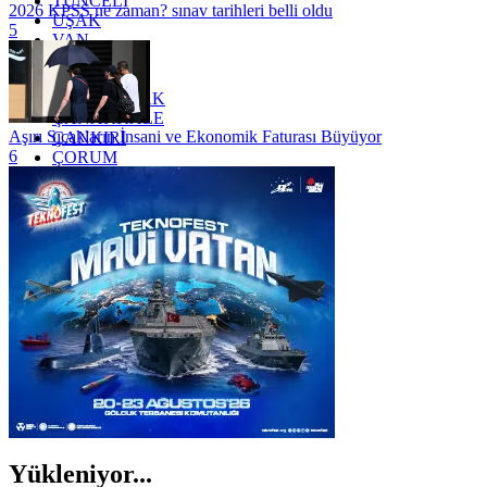
TUNCELİ
2026 KPSS ne zaman? sınav tarihleri belli oldu
UŞAK
5
VAN
YALOVA
YOZGAT
ZONGULDAK
ÇANAKKALE
Aşırı Sıcakların İnsani ve Ekonomik Faturası Büyüyor
ÇANKIRI
6
ÇORUM
İSTANBUL
İZMİR
ŞANLIURFA
ŞIRNAK
Yükleniyor...