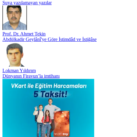
Suya yazılamayan yazılar
Prof. Dr. Ahmet Tekin
Abdülkadir Geylânî'ye Göre İstimdâd ve İstiğâse
Lokman Yıldırım
Dünyanın Firavun’la imtihanı