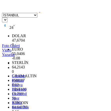
°
24
DOLAR
47,6704
0
Foto Galeri
EURO
Video
55,0406
Yazarlar
-0.08
STERLİN
64,2143
0
GRAM ALTIN
Gündem
6500.87
Politika
0.12
Dünya
BİST100
Ekonomi
13.799
Otomobil
70
Spor
BITCOIN
Kültür
64.643,95
Resmi İlan