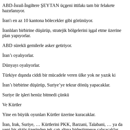
ABD-İsrail-İngiltere ŞEYTAN üçgeni ittifakı tam bir felakete
hazırlanıyor.
İran'ı en az 10 kantona bölecekler gibi görünüyor.
İranlıları birbirine düşürüp, stratejik bölgelerini işgal etme üzerine
plan yapıyorlar.
ABD sürekli gemilerle asker getiriyor.
İran’ı oyalıyorlar.
Dünyayı oyalıyorlar.
Türkiye dışında ciddi bir mücadele veren ülke yok ne yazık ki
İran’ı birbirine düşürüp, Suriye’ye tekrar dönüş yapacaklar.
Suriye ile işleri henüz bitmedi çünkü
Ve Kürtler
Yine en büyük oyunları Kürtler üzerine kuracaklar.
İran, Irak, Suriye, … Kürtlerini PKK, Barzani, Talabani, … ya da
yeni bir aktör üzerinden tek çatı altına birleştirmeye çalışacaklar.