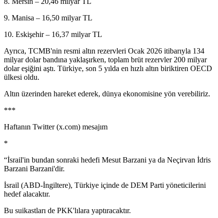
8. Mersin – 20,46 milyar TL
9. Manisa – 16,50 milyar TL
10. Eskişehir – 16,37 milyar TL
Ayrıca, TCMB'nin resmi altın rezervleri Ocak 2026 itibarıyla 134
milyar dolar bandına yaklaşırken, toplam brüt rezervler 200 milyar
dolar eşiğini aştı. Türkiye, son 5 yılda en hızlı altın biriktiren OECD
ülkesi oldu.
Altın üzerinden hareket ederek, dünya ekonomisine yön verebiliriz.
***
Haftanın Twitter (x.com) mesajım
*
“İsrail'in bundan sonraki hedefi Mesut Barzani ya da Neçirvan İdris
Barzani Barzani'dir.
İsrail (ABD-İngiltere), Türkiye içinde de DEM Parti yöneticilerini
hedef alacaktır.
Bu suikastları de PKK'lılara yaptıracaktır.