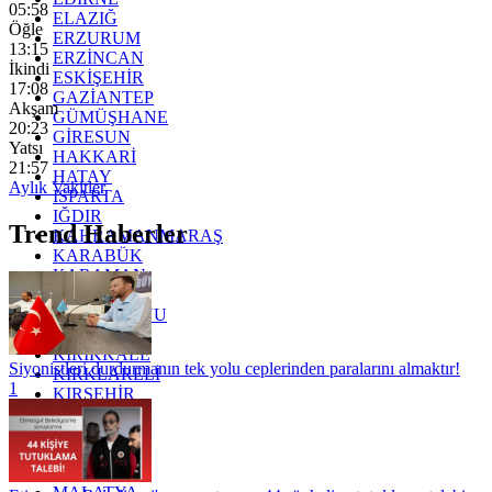
05:58
ELAZIĞ
Öğle
ERZURUM
13:15
ERZİNCAN
İkindi
ESKİŞEHİR
17:08
GAZİANTEP
Akşam
GÜMÜŞHANE
20:23
GİRESUN
Yatsı
HAKKARİ
21:57
HATAY
Aylık Vakitler
ISPARTA
IĞDIR
Trend Haberler
KAHRAMANMARAŞ
KARABÜK
KARAMAN
KARS
KASTAMONU
KAYSERİ
KIRIKKALE
Siyonistleri durdurmanın tek yolu ceplerinden paralarını almaktır!
KIRKLARELİ
1
KIRŞEHİR
KOCAELİ
KONYA
KÜTAHYA
KİLİS