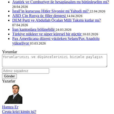
Atatürk ve Cumhuriyet ile hesaplaşalım mı bütünleşelim mi?
28.04.2026
İsrail’in kurucusu Hitler Siyonist mi Yahudi mi?
22.04.2026
ABD Çin Rusya üç filler dengesi
14.04.2026
DEM Parti ve Abdullah Öcalan Milli Takımı kutlar mı?
07.04.2026
İran kantonlara bölünebilir
24.03.2026
Türkiye nükleer ve süper küresel bir güçtür
10.03.2026
Pax Amerikcana düzeni yıkılırken Selam/Pax Anadolu
yükseliyor
03.03.2026
Yorumlar
Gönder
Yazarlar
Hamza Er
Ceuta krizi kimin işi?