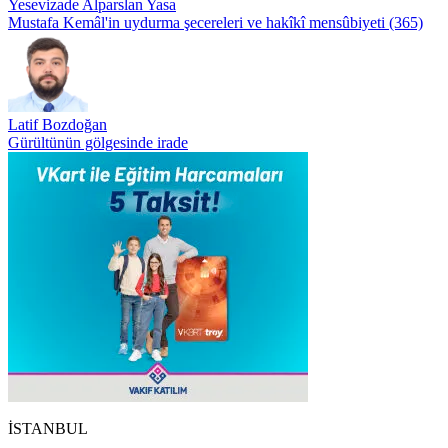
Yesevizade Alparslan Yasa
Mustafa Kemâl'in uydurma şecereleri ve hakîkî mensûbiyeti (365)
Latif Bozdoğan
Gürültünün gölgesinde irade
İSTANBUL