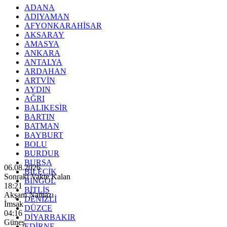
ADANA
ADIYAMAN
AFYONKARAHİSAR
AKSARAY
AMASYA
ANKARA
ANTALYA
ARDAHAN
ARTVİN
AYDIN
AĞRI
BALIKESİR
BARTIN
BATMAN
BAYBURT
BOLU
BURDUR
BURSA
06.08.2026
BİLECİK
Sonraki Vakte Kalan
BİNGÖL
18:20
BİTLİS
Akşam Namazı
DENİZLİ
İmsak
DÜZCE
04:16
DİYARBAKIR
Güneş
EDİRNE