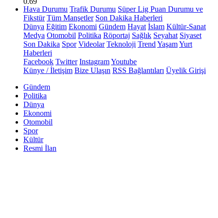
0.69
Hava Durumu
Trafik Durumu
Süper Lig Puan Durumu ve
Fikstür
Tüm Manşetler
Son Dakika Haberleri
Dünya
Eğitim
Ekonomi
Gündem
Hayat
İslam
Kültür-Sanat
Medya
Otomobil
Politika
Röportaj
Sağlık
Seyahat
Siyaset
Son Dakika
Spor
Videolar
Teknoloji
Trend
Yaşam
Yurt
Haberleri
Facebook
Twitter
Instagram
Youtube
Künye / İletişim
Bize Ulaşın
RSS Bağlantıları
Üyelik Girişi
Gündem
Politika
Dünya
Ekonomi
Otomobil
Spor
Kültür
Resmi İlan