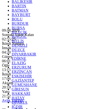
BALIKESİR
BARTIN
BATMAN
BAYBURT
BOLU
BURDUR
BURSA
09.08.2026
BİLECİK
Sonraki Vakte Kalan
BİNGÖL
02:55:24
BİTLİS
İkindi Namazı
DENİZLİ
İmsak
DÜZCE
04:20
DİYARBAKIR
Güneş
EDİRNE
06:01
ELAZIĞ
Öğle
ERZURUM
13:15
ERZİNCAN
İkindi
ESKİŞEHİR
17:06
GAZİANTEP
Akşam
GÜMÜŞHANE
20:19
GİRESUN
Yatsı
HAKKARİ
21:52
HATAY
Aylık Vakitler
ISPARTA
IĞDIR