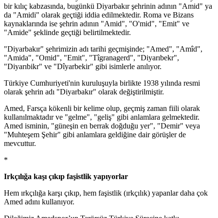
bir kılıç kabzasında, bugünkü Diyarbakır şehrinin adının "Amid" ya
da "Amidi" olarak geçtiği iddia edilmektedir. Roma ve Bizans
kaynaklarında ise şehrin adının "Amid", "O'mid", "Emit" ve
"Amide" şeklinde geçtiği belirtilmektedir.
"Diyarbakır" şehrimizin adı tarihi geçmişinde; "Amed", "Amîd",
"Amida", "Omid", "Emit", "Tîgranagerd", "Diyarıbekr",
"Diyarıbikr" ve "Dîyarbekir" gibi isimlerle anılıyor.
Türkiye Cumhuriyeti'nin kuruluşuyla birlikte 1938 yılında resmi
olarak şehrin adı "Diyarbakır" olarak değiştirilmiştir.
Amed, Farsça kökenli bir kelime olup, geçmiş zaman fiili olarak
kullanılmaktadır ve "gelme", "geliş" gibi anlamlara gelmektedir.
Amed isminin, "güneşin en berrak doğduğu yer", "Demir" veya
"Muhteşem Şehir" gibi anlamlara geldiğine dair görüşler de
mevcuttur.
*
Irkçılığa kaşı çıkıp faşistlik yapıyorlar
Hem ırkçılığa karşı çıkıp, hem faşistlik (ırkçılık) yapanlar daha çok
Amed adını kullanıyor.