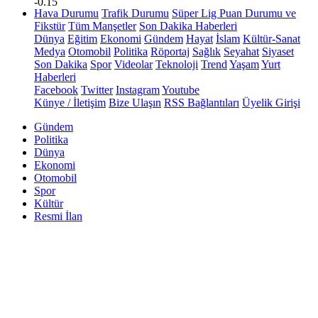
-0.15
Hava Durumu
Trafik Durumu
Süper Lig Puan Durumu ve
Fikstür
Tüm Manşetler
Son Dakika Haberleri
Dünya
Eğitim
Ekonomi
Gündem
Hayat
İslam
Kültür-Sanat
Medya
Otomobil
Politika
Röportaj
Sağlık
Seyahat
Siyaset
Son Dakika
Spor
Videolar
Teknoloji
Trend
Yaşam
Yurt
Haberleri
Facebook
Twitter
Instagram
Youtube
Künye / İletişim
Bize Ulaşın
RSS Bağlantıları
Üyelik Girişi
Gündem
Politika
Dünya
Ekonomi
Otomobil
Spor
Kültür
Resmi İlan