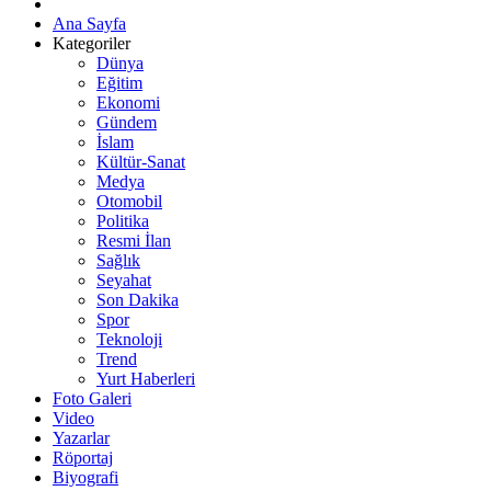
Ana Sayfa
Kategoriler
Dünya
Eğitim
Ekonomi
Gündem
İslam
Kültür-Sanat
Medya
Otomobil
Politika
Resmi İlan
Sağlık
Seyahat
Son Dakika
Spor
Teknoloji
Trend
Yurt Haberleri
Foto Galeri
Video
Yazarlar
Röportaj
Biyografi