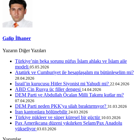
Galip İlhaner
Yazarın Diğer Yazıları
Türkiye’nin beka sorunu nüfus İslam ahlakı ve İslam aile
modeli
05.05.2026
Atatürk ve Cumhuriyet ile hesaplaşalım mı bütünleşelim mi?
28.04.2026
İsrail’in kurucusu Hitler Siyonist mi Yahudi mi?
22.04.2026
ABD Çin Rusya üç filler dengesi
14.04.2026
DEM Parti ve Abdullah Öcalan Milli Takımı kutlar mı?
07.04.2026
DEM Parti neden PKK'ya silah bıraktırmıyor?
31.03.2026
İran kantonlara bölünebilir
24.03.2026
Türkiye nükleer ve süper küresel bir güçtür
10.03.2026
Pax Amerikcana düzeni yıkılırken Selam/Pax Anadolu
yükseliyor
03.03.2026
Yorumlar