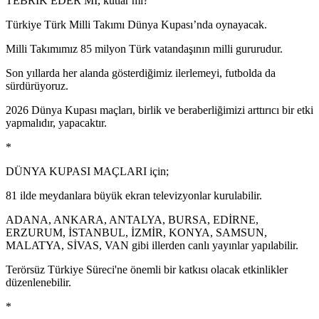
TEBRİK EDER Mİ, kutlar mı?
Türkiye Türk Milli Takımı Dünya Kupası’nda oynayacak.
Milli Takımımız 85 milyon Türk vatandaşının milli gururudur.
Son yıllarda her alanda gösterdiğimiz ilerlemeyi, futbolda da
sürdürüyoruz.
2026 Dünya Kupası maçları, birlik ve beraberliğimizi arttırıcı bir etki
yapmalıdır, yapacaktır.
*
DÜNYA KUPASI MAÇLARI için;
81 ilde meydanlara büyük ekran televizyonlar kurulabilir.
ADANA, ANKARA, ANTALYA, BURSA, EDİRNE,
ERZURUM, İSTANBUL, İZMİR, KONYA, SAMSUN,
MALATYA, SİVAS, VAN gibi illerden canlı yayınlar yapılabilir.
Terörsüz Türkiye Süreci'ne önemli bir katkısı olacak etkinlikler
düzenlenebilir.
*