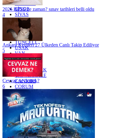
SAMSUN
SİNOP
2026 KPSS ne zaman? sınav tarihleri belli oldu
SİVAS
4
SİİRT
TEKİRDAĞ
TOKAT
TRABZON
TUNCELİ
Ankara Kedileri 27 Ülkeden Canlı Takip Ediliyor
UŞAK
5
VAN
YALOVA
YOZGAT
ZONGULDAK
ÇANAKKALE
Cevvaz ne demek?
ÇANKIRI
6
ÇORUM
İSTANBUL
İZMİR
ŞANLIURFA
ŞIRNAK