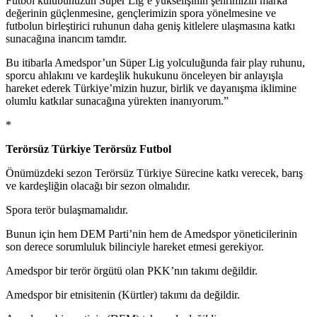
Futbol kulübünüzün Süper Lig’e yükselişinin şehrimizin marka
değerinin güçlenmesine, gençlerimizin spora yönelmesine ve
futbolun birleştirici ruhunun daha geniş kitlelere ulaşmasına katkı
sunacağına inancım tamdır.
Bu itibarla Amedspor’un Süper Lig yolculuğunda fair play ruhunu,
sporcu ahlakını ve kardeşlik hukukunu önceleyen bir anlayışla
hareket ederek Türkiye’mizin huzur, birlik ve dayanışma iklimine
olumlu katkılar sunacağına yürekten inanıyorum.”
*
Terörsüz Türkiye Terörsüz Futbol
Önümüzdeki sezon Terörsüz Türkiye Sürecine katkı verecek, barış
ve kardeşliğin olacağı bir sezon olmalıdır.
Spora terör bulaşmamalıdır.
Bunun için hem DEM Parti’nin hem de Amedspor yöneticilerinin
son derece sorumluluk bilinciyle hareket etmesi gerekiyor.
Amedspor bir terör örgütü olan PKK’nın takımı değildir.
Amedspor bir etnisitenin (Kürtler) takımı da değildir.