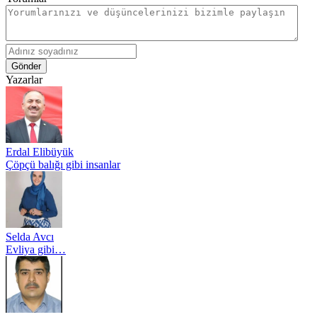
Gönder
Yazarlar
Erdal Elibüyük
Çöpçü balığı gibi insanlar
Selda Avcı
Evliya gibi…