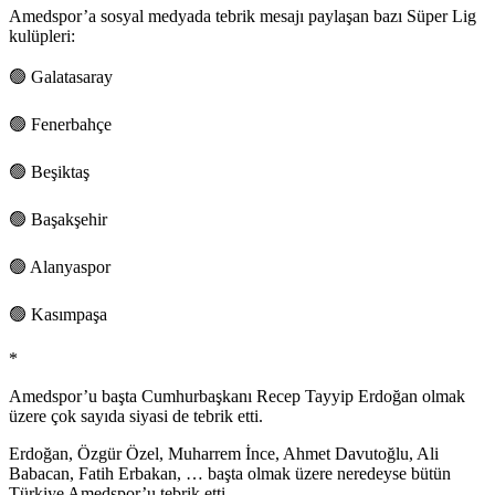
Amedspor’a sosyal medyada tebrik mesajı paylaşan bazı Süper Lig
kulüpleri:
🟢 Galatasaray
🟢 Fenerbahçe
🟢 Beşiktaş
🟢 Başakşehir
🟢 Alanyaspor
🟢 Kasımpaşa
*
Amedspor’u başta Cumhurbaşkanı Recep Tayyip Erdoğan olmak
üzere çok sayıda siyasi de tebrik etti.
Erdoğan, Özgür Özel, Muharrem İnce, Ahmet Davutoğlu, Ali
Babacan, Fatih Erbakan, … başta olmak üzere neredeyse bütün
Türkiye Amedspor’u tebrik etti.