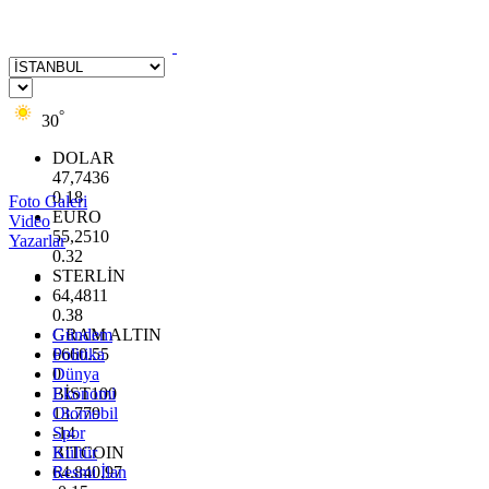
°
30
DOLAR
47,7436
0.18
Foto Galeri
EURO
Video
55,2510
Yazarlar
0.32
STERLİN
64,4811
0.38
GRAM ALTIN
Gündem
6660.55
Politika
0
Dünya
BİST100
Ekonomi
13.779
Otomobil
-14
Spor
BITCOIN
Kültür
64.840,97
Resmi İlan