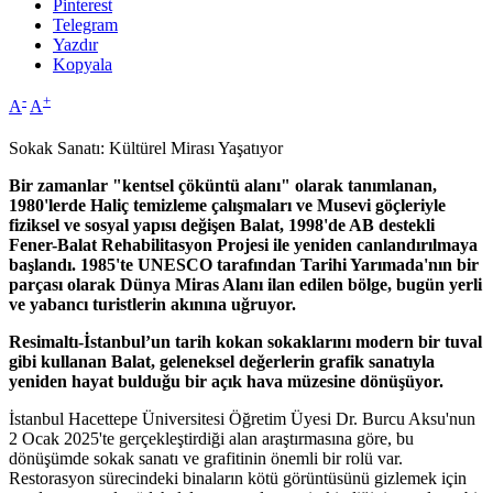
Pinterest
Telegram
Yazdır
Kopyala
-
+
A
A
Sokak Sanatı: Kültürel Mirası Yaşatıyor
Bir zamanlar "kentsel çöküntü alanı" olarak tanımlanan,
1980'lerde Haliç temizleme çalışmaları ve Musevi göçleriyle
fiziksel ve sosyal yapısı değişen Balat, 1998'de AB destekli
Fener-Balat Rehabilitasyon Projesi ile yeniden canlandırılmaya
başlandı. 1985'te UNESCO tarafından Tarihi Yarımada'nın bir
parçası olarak Dünya Miras Alanı ilan edilen bölge, bugün yerli
ve yabancı turistlerin akınına uğruyor.
Resimaltı-İstanbul’un tarih kokan sokaklarını modern bir tuval
gibi kullanan Balat, geleneksel değerlerin grafik sanatıyla
yeniden hayat bulduğu bir açık hava müzesine dönüşüyor.
İstanbul Hacettepe Üniversitesi Öğretim Üyesi Dr. Burcu Aksu'nun
2 Ocak 2025'te gerçekleştirdiği alan araştırmasına göre, bu
dönüşümde sokak sanatı ve grafitinin önemli bir rolü var.
Restorasyon sürecindeki binaların kötü görüntüsünü gizlemek için