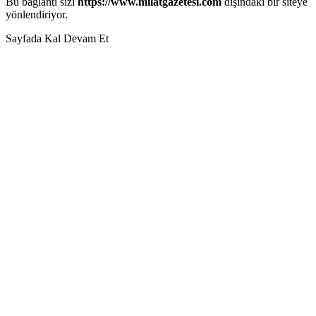
Bu bağlantı sizi
https://www.milatgazetesi.com
dışındaki bir siteye
yönlendiriyor.
Sayfada Kal
Devam Et