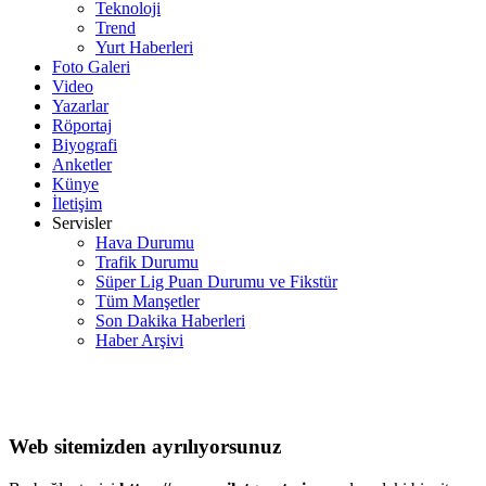
Teknoloji
Trend
Yurt Haberleri
Foto Galeri
Video
Yazarlar
Röportaj
Biyografi
Anketler
Künye
İletişim
Servisler
Hava Durumu
Trafik Durumu
Süper Lig Puan Durumu ve Fikstür
Tüm Manşetler
Son Dakika Haberleri
Haber Arşivi
Web sitemizden ayrılıyorsunuz