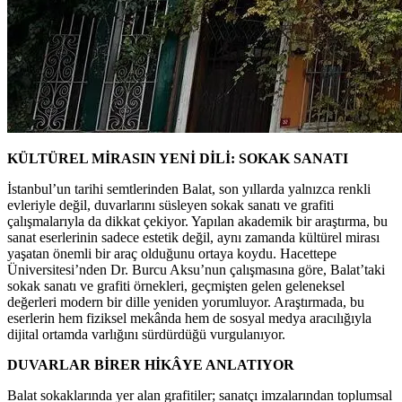
KÜLTÜREL MİRASIN YENİ DİLİ: SOKAK SANATI
İstanbul’un tarihi semtlerinden Balat, son yıllarda yalnızca renkli
evleriyle değil, duvarlarını süsleyen sokak sanatı ve grafiti
çalışmalarıyla da dikkat çekiyor. Yapılan akademik bir araştırma, bu
sanat eserlerinin sadece estetik değil, aynı zamanda kültürel mirası
yaşatan önemli bir araç olduğunu ortaya koydu. Hacettepe
Üniversitesi’nden Dr. Burcu Aksu’nun çalışmasına göre, Balat’taki
sokak sanatı ve grafiti örnekleri, geçmişten gelen geleneksel
değerleri modern bir dille yeniden yorumluyor. Araştırmada, bu
eserlerin hem fiziksel mekânda hem de sosyal medya aracılığıyla
dijital ortamda varlığını sürdürdüğü vurgulanıyor.
DUVARLAR BİRER HİKÂYE ANLATIYOR
Balat sokaklarında yer alan grafitiler; sanatçı imzalarından toplumsal