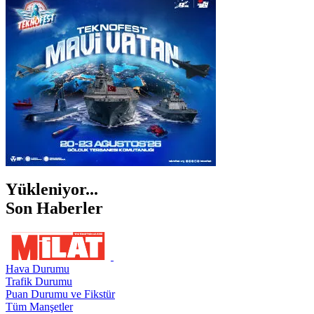
İZMİR
ŞANLIURFA
ŞIRNAK
Yükleniyor...
Son Haberler
Hava Durumu
Trafik Durumu
Puan Durumu ve Fikstür
Tüm Manşetler