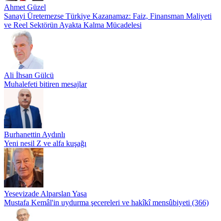
Ahmet Güzel
Sanayi Üretemezse Türkiye Kazanamaz: Faiz, Finansman Maliyeti
ve Reel Sektörün Ayakta Kalma Mücadelesi
Ali İhsan Gülcü
Muhalefeti bitiren mesajlar
Burhanettin Aydınlı
Yeni nesil Z ve alfa kuşağı
Yesevizade Alparslan Yasa
Mustafa Kemâl'in uydurma şecereleri ve hakîkî mensûbiyeti (366)