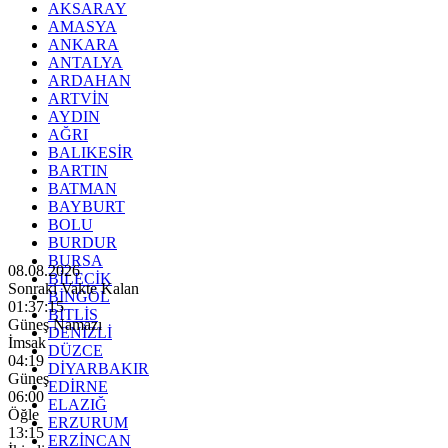
AKSARAY
AMASYA
ANKARA
ANTALYA
ARDAHAN
ARTVİN
AYDIN
AĞRI
BALIKESİR
BARTIN
BATMAN
BAYBURT
BOLU
BURDUR
BURSA
08.08.2026
BİLECİK
Sonraki Vakte Kalan
BİNGÖL
01:37:14
BİTLİS
Güneş Namazı
DENİZLİ
İmsak
DÜZCE
04:19
DİYARBAKIR
Güneş
EDİRNE
06:00
ELAZIĞ
Öğle
ERZURUM
13:15
ERZİNCAN