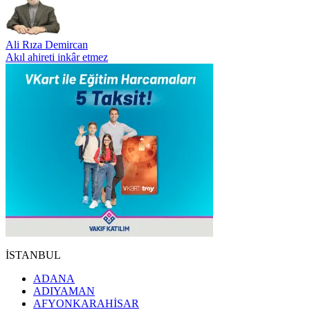
Ali Rıza Demircan
Akıl ahireti inkâr etmez
İSTANBUL
ADANA
ADIYAMAN
AFYONKARAHİSAR