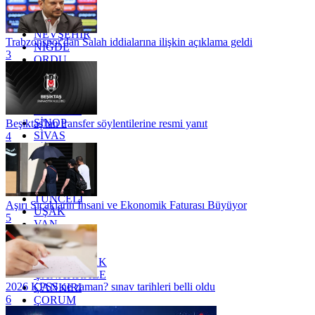
MUĞLA
MUŞ
NEVŞEHİR
Trabzonspor'dan Salah iddialarına ilişkin açıklama geldi
NİĞDE
3
ORDU
OSMANİYE
RİZE
SAKARYA
SAMSUN
SİNOP
Beşiktaş'tan transfer söylentilerine resmi yanıt
SİVAS
4
SİİRT
TEKİRDAĞ
TOKAT
TRABZON
TUNCELİ
Aşırı Sıcakların İnsani ve Ekonomik Faturası Büyüyor
UŞAK
5
VAN
YALOVA
YOZGAT
ZONGULDAK
ÇANAKKALE
2026 KPSS ne zaman? sınav tarihleri belli oldu
ÇANKIRI
6
ÇORUM
İSTANBUL