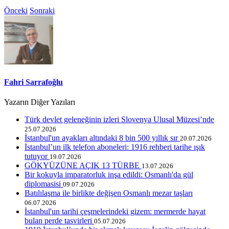
Önceki
Sonraki
Fahri Sarrafoğlu
Yazarın Diğer Yazıları
Türk devlet geleneğinin izleri Slovenya Ulusal Müzesi’nde
25.07.2026
İstanbul'un ayakları altındaki 8 bin 500 yıllık sır
20.07.2026
İstanbul’un ilk telefon aboneleri: 1916 rehberi tarihe ışık
tutuyor
19.07.2026
GÖKYÜZÜNE AÇIK 13 TÜRBE
13.07.2026
Bir kokuyla imparatorluk inşa edildi: Osmanlı'da gül
diplomasisi
09.07.2026
Batılılaşma ile birlikte değişen Osmanlı mezar taşları
06.07.2026
İstanbul'un tarihi çeşmelerindeki gizem: mermerde hayat
bulan perde tasvirleri
05.07.2026