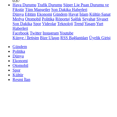
0.87
Hava Durumu
Trafik Durumu
Süper Lig Puan Durumu ve
Fikstür
Tüm Manşetler
Son Dakika Haberleri
Dünya
Eğitim
Ekonomi
Gündem
Hayat
İslam
Kültür-Sanat
Medya
Otomobil
Politika
Röportaj
Sağlık
Seyahat
Siyaset
Son Dakika
Spor
Videolar
Teknoloji
Trend
Yaşam
Yurt
Haberleri
Facebook
Twitter
Instagram
Youtube
Künye / İletişim
Bize Ulaşın
RSS Bağlantıları
Üyelik Girişi
Gündem
Politika
Dünya
Ekonomi
Otomobil
Spor
Kültür
Resmi İlan