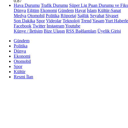
0.87
Hava Durumu
Trafik Durumu
Süper Lig Puan Durumu ve Fiks
Dünya
Eğitim
Ekonomi
Gündem
Hayat
İslam
Kültür-Sanat
Medya
Otomobil
Politika
Röportaj
Sağlık
Seyahat
Siyaset
Son Dakika
Spor
Videolar
Teknoloji
Trend
Yaşam
Yurt Haberle
Facebook
Twitter
Instagram
Youtube
Künye / İletişim
Bize Ulaşın
RSS Bağlantıları
Üyelik Girişi
Gündem
Politika
Dünya
Ekonomi
Otomobil
Spor
Kültür
Resmi İlan