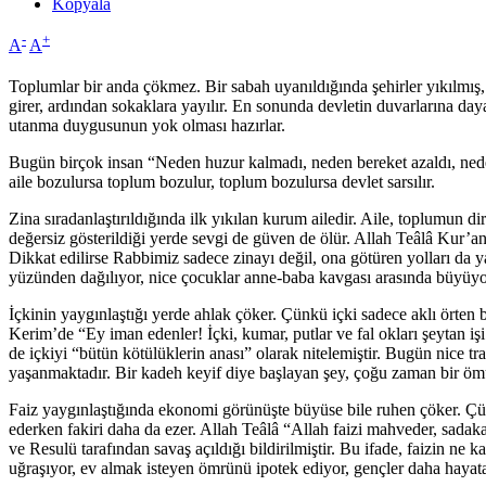
Kopyala
-
+
A
A
Toplumlar bir anda çökmez. Bir sabah uyanıldığında şehirler yıkılmış, 
girer, ardından sokaklara yayılır. En sonunda devletin duvarlarına da
utanma duygusunun yok olması hazırlar.
Bugün birçok insan “Neden huzur kalmadı, neden bereket azaldı, neden
aile bozulursa toplum bozulur, toplum bozulursa devlet sarsılır.
Zina sıradanlaştırıldığında ilk yıkılan kurum ailedir. Aile, toplumun di
değersiz gösterildiği yerde sevgi de güven de ölür. Allah Teâlâ Kur’a
Dikkat edilirse Rabbimiz sadece zinayı değil, ona götüren yolları da
yüzünden dağılıyor, nice çocuklar anne-baba kavgası arasında büyüyor, 
İçkinin yaygınlaştığı yerde ahlak çöker. Çünkü içki sadece aklı örten bir
Kerim’de “Ey iman edenler! İçki, kumar, putlar ve fal okları şeytan iş
de içkiyi “bütün kötülüklerin anası” olarak nitelemiştir. Bugün nice traf
yaşanmaktadır. Bir kadeh keyif diye başlayan şey, çoğu zaman bir ö
Faiz yaygınlaştığında ekonomi görünüşte büyüse bile ruhen çöker. Çün
ederken fakiri daha da ezer. Allah Teâlâ “Allah faizi mahveder, sadakal
ve Resulü tarafından savaş açıldığı bildirilmiştir. Bu ifade, faizin n
uğraşıyor, ev almak isteyen ömrünü ipotek ediyor, gençler daha hayat