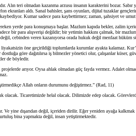
r. Alın teri olmadan kazanma arzusu insanın karakterini bozar. Sabır yer
n ekranları aldı. Sanal bahisler, şans oyunları, dijital tuzaklar gençleri
nı kaybediyor. Kumar sadece para kaybettirmez; zaman, şahsiyet ve umut d
eken yerde para konuşmaya başlar. Mazlum kapıda bekler, zalim içeride
sadece bir para alışverişi değildir; bir yetimin hakkını çalmak, bir mazl
n değil, cebinden veren kazanıyorsa orada hukuk değil menfaat hüküm s
ğı, liyakatsizin öne geçirildiği toplumlarda kurumlar ayakta kalamaz. Ku
ostluğa göre dağıtılırsa iş bilmezler yönetici olur, çalışanlar küser, g
ler de böyledir.
projelerde arıyor. Oysa ahlak olmadan güç fayda vermez. Adalet olmad
maz.
ştirmedikçe Allah onların durumunu değiştirmez.” (Rad, 11)
 olacak. Ticaretimizde helal olacak. Dilimizde edep olacak. Görevler
 Ve yine dışarıdan değil, içeriden dirilir. Eğer yeniden ayağa kalkmak 
tuluş bina yapmakta değil, insan yetiştirmektedir.