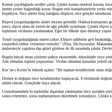
Kumar yayıldığında nesiller çürür. Çünkü kumar emeksiz kazanç hırsıdı
üretim yerine bağımlılığı koyar. Bugün eski kumarhanelerin yerini telefo
boşaltıyor. Nice aileler borç batağına düşüyor, nice gençler umutları
Rüşvet yaygınlaştığında adalet mezara gömülür. Hakkın konuşması ger
(sav), rüşvet alanı da vereni de ağır şekilde uyarmıştır. Çünkü rüşvet 
toplumun vicdanını yaralamaktır. Eğer bir ülkede işini dürüstçe yapa
Torpil yaygınlaştığında sistem çöker. Ehliyet sahibinin geri bırakıldı
emanetleri ehline vermenizi emreder.” (Nisa, 58) buyurulur. Makamlar d
malzemeyle yapılırsa dışı güzel görünse de ilk sarsıntıda yıkılır. Devlet
Bugün birçok insan çözümü sadece ekonomide, teknolojide veya yeni 
Aile olmadan toplum yaşayamaz. Vicdan olmadan kanunlar yeterli ol
Kur’an-ı Kerim’in hükmü açıktır: “Bir toplum kendilerinde olanı deği
Demek ki değişim önce kendimizden başlayacak. Evlerimizde doğruluk
adalet olacak. Gençlerde haya olacak.
Unutulmamalıdır ki toplumlar dışarıdan yıkılmadan önce içeriden çürür.
sonra evlerimizi, sonra toplumumuzu düzeltmek zorundayız. Çünkü kur