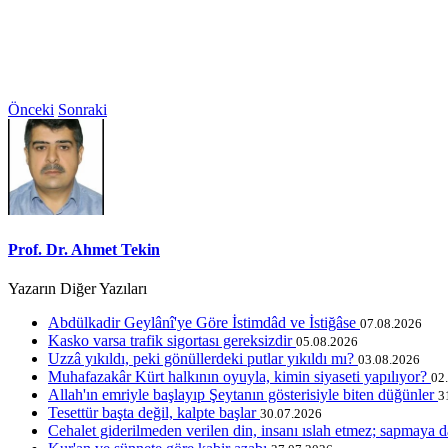
Önceki
Sonraki
Prof. Dr. Ahmet Tekin
Yazarın Diğer Yazıları
Abdülkadir Geylânî'ye Göre İstimdâd ve İstiğâse
07.08.2026
Kasko varsa trafik sigortası gereksizdir
05.08.2026
Uzzâ yıkıldı, peki gönüllerdeki putlar yıkıldı mı?
03.08.2026
Muhafazakâr Kürt halkının oyuyla, kimin siyaseti yapılıyor?
02
Allah'ın emriyle başlayıp Şeytanın gösterisiyle biten düğünler
3
Tesettür başta değil, kalpte başlar
30.07.2026
Cehalet giderilmeden verilen din, insanı ıslah etmez; sapmaya d