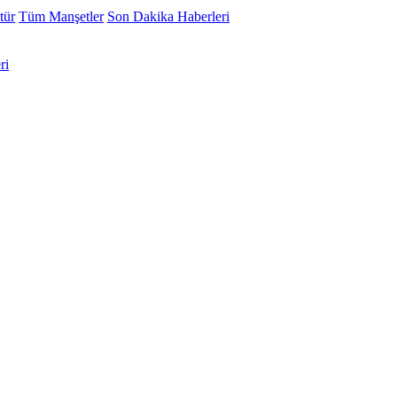
tür
Tüm Manşetler
Son Dakika Haberleri
ri