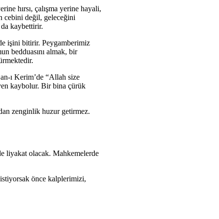
ine hırsı, çalışma yerine hayali,
n cebini değil, geleceğini
a kaybettirir.
 işini bitirir. Peygamberimiz
umun bedduasını almak, bir
ürmektedir.
r’an-ı Kerim’de “Allah size
üven kaybolur. Bir bina çürük
an zenginlik huzur getirmez.
de liyakat olacak. Mahkemelerde
istiyorsak önce kalplerimizi,