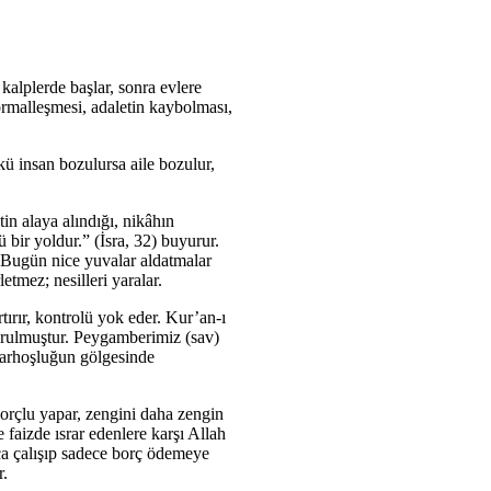
kalplerde başlar, sonra evlere
ormalleşmesi, adaletin kaybolması,
ü insan bozulursa aile bozulur,
tin alaya alındığı, nikâhın
bir yoldur.” (İsra, 32) buyurur.
. Bugün nice yuvalar aldatmalar
tmez; nesilleri yaralar.
rtırır, kontrolü yok eder. Kur’an-ı
yurulmuştur. Peygamberimiz (sav)
r sarhoşluğun gölgesinde
orçlu yapar, zengini daha zengin
 faizde ısrar edenlere karşı Allah
rca çalışıp sadece borç ödemeye
r.