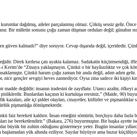
kurumlar dağılmış, aileler parçalanmış olmaz. Çöküş sessiz gelir. Önce 
yanır. Bir milletin sonunu çoğu zaman düşman orduları değil; günahın n
 güven kalmadı?” diye soruyor. Cevap dışarıda değil, içeridedir. Çünk
reğidir. Direk kırılırsa çatı ayakta kalamaz. Sadakatin küçümsendiği, iffe
n-ı Kerim’de “Zinaya yaklaşmayın. Çünkü o bir hayâsızlıktır ve çok kötü 
 yasaklamıştır. Çünkü haram çoğu zaman bir anda değil, adım adım gelir
nice gençler sevgiyi heves zannediyor. Oysa zina sadece iki kişiyi kirle
 madde değildir; insanın iradesini de zayıflatır. Utancı azaltır, öfkeyi a
i pisliklerdir. Bunlardan kaçının ki kurtuluşa eresiniz.” (Maide, 90) bu
ik kazaları, aile içi şiddet olayları, cinayetler, küfürler ve pişmanlıkla
mürlük pişmanlığa dönüşmektedir.
kü faiz bereketi kaldırır. İnsan emeğini sömürür, borçluyu daha fazla b
arı ise bereketlendirir.” (Bakara, 276) buyurmuştur. Bir başka ayette ise
e kadar büyük bir zulüm olduğunu göstermeye yeter. Bugün insanlar yılla
a başlamadan yük altında eziliyor. Sayılar büyüyor ama huzur küçülüyo