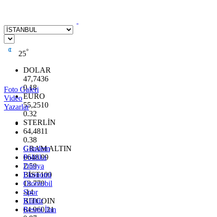
°
25
DOLAR
47,7436
0.18
Foto Galeri
EURO
Video
55,2510
Yazarlar
0.32
STERLİN
64,4811
0.38
GRAM ALTIN
Gündem
6648.99
Politika
2.59
Dünya
BİST100
Ekonomi
13.779
Otomobil
-14
Spor
BITCOIN
Kültür
64.960,21
Resmi İlan