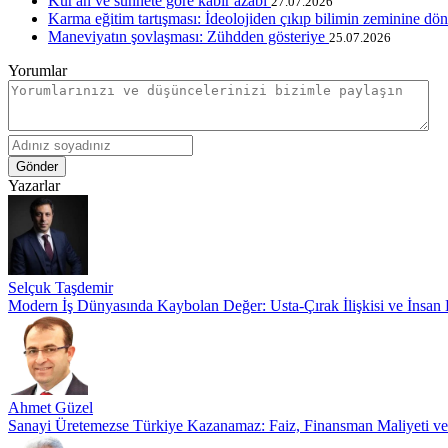
Kur'an ve sünnete göre kabir azabı
27.07.2026
Karma eğitim tartışması: İdeolojiden çıkıp bilimin zeminine dö
Maneviyatın şovlaşması: Zühdden gösteriye
25.07.2026
Yorumlar
Gönder
Yazarlar
Selçuk Taşdemir
Modern İş Dünyasında Kaybolan Değer: Usta-Çırak İlişkisi ve İnsan
Ahmet Güzel
Sanayi Üretemezse Türkiye Kazanamaz: Faiz, Finansman Maliyeti v