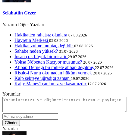
Selahattin Gezer
Yazarın Diğer Yazıları
Hakikatten rahatsız olanlara
07.08.2026
Hayretin Merkezi
05.08.2026
Hakikat zulme muhtaç değildir
02.08.2026
Sahabe neden yüksek?
31.07.2026
İnsan çok büyük bir misafir
29.07.2026
Yoksa Nöbetten Kaçıyor musunuz?
26.07.2026
Ahbap Derneği bu millete ahbap değilmiş
22.07.2026
Risale-i Nur'u okumadan hüküm vermek
20.07.2026
Kalp sekteye uğradığı zaman
19.07.2026
Kalp: Manevî çantamız ve kasamızdır
17.07.2026
Yorumlar
Gönder
Yazarlar