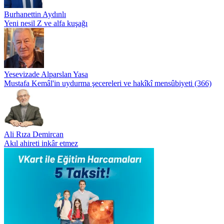
Burhanettin Aydınlı
Yeni nesil Z ve alfa kuşağı
Yesevizade Alparslan Yasa
Mustafa Kemâl'in uydurma şecereleri ve hakîkî mensûbiyeti (366)
Ali Rıza Demircan
Akıl ahireti inkâr etmez