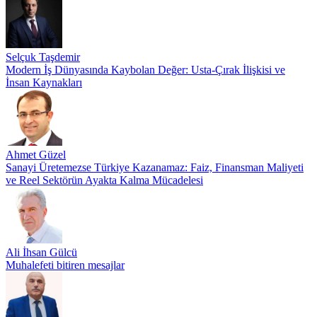
Selçuk Taşdemir
Modern İş Dünyasında Kaybolan Değer: Usta-Çırak İlişkisi ve
İnsan Kaynakları
Ahmet Güzel
Sanayi Üretemezse Türkiye Kazanamaz: Faiz, Finansman Maliyeti
ve Reel Sektörün Ayakta Kalma Mücadelesi
Ali İhsan Gülcü
Muhalefeti bitiren mesajlar