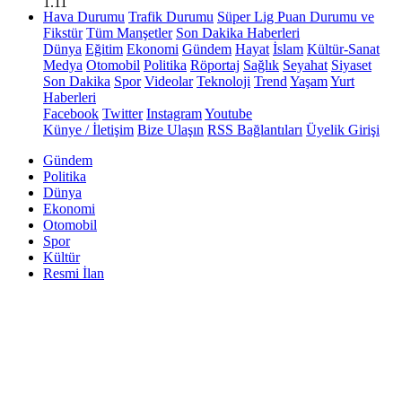
1.11
Hava Durumu
Trafik Durumu
Süper Lig Puan Durumu ve
Fikstür
Tüm Manşetler
Son Dakika Haberleri
Dünya
Eğitim
Ekonomi
Gündem
Hayat
İslam
Kültür-Sanat
Medya
Otomobil
Politika
Röportaj
Sağlık
Seyahat
Siyaset
Son Dakika
Spor
Videolar
Teknoloji
Trend
Yaşam
Yurt
Haberleri
Facebook
Twitter
Instagram
Youtube
Künye / İletişim
Bize Ulaşın
RSS Bağlantıları
Üyelik Girişi
Gündem
Politika
Dünya
Ekonomi
Otomobil
Spor
Kültür
Resmi İlan