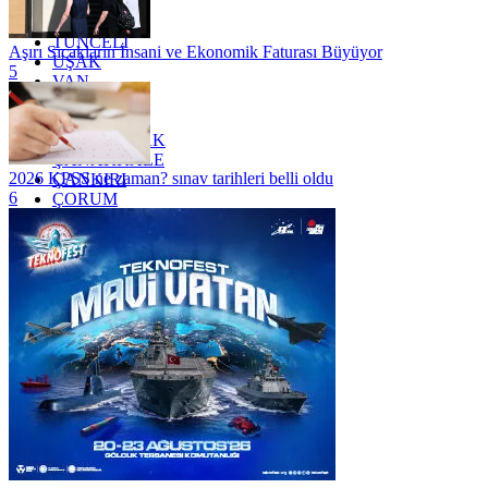
TOKAT
TRABZON
TUNCELİ
Aşırı Sıcakların İnsani ve Ekonomik Faturası Büyüyor
UŞAK
5
VAN
YALOVA
YOZGAT
ZONGULDAK
ÇANAKKALE
2026 KPSS ne zaman? sınav tarihleri belli oldu
ÇANKIRI
6
ÇORUM
İSTANBUL
İZMİR
ŞANLIURFA
ŞIRNAK