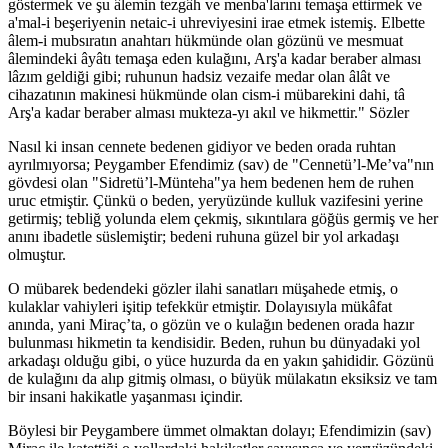
göstermek ve şu âlemin tezgâh ve menba'larını temaşa ettirmek ve
a'mal-i beşeriyenin netaic-i uhreviyesini irae etmek istemiş. Elbette
âlem-i mubsıratın anahtarı hükmünde olan gözünü ve mesmuat
âlemindeki âyâtı temaşa eden kulağını, Arş'a kadar beraber alması
lâzım geldiği gibi; ruhunun hadsiz vezaife medar olan âlât ve
cihazatının makinesi hükmünde olan cism-i mübarekini dahi, tâ
Arş'a kadar beraber alması mukteza-yı akıl ve hikmettir." Sözler
Nasıl ki insan cennete bedenen gidiyor ve beden orada ruhtan
ayrılmıyorsa; Peygamber Efendimiz (sav) de "Cennetü’l-Me’va"nın
gövdesi olan "Sidretü’l-Münteha"ya hem bedenen hem de ruhen
uruc etmiştir. Çünkü o beden, yeryüzünde kulluk vazifesini yerine
getirmiş; tebliğ yolunda elem çekmiş, sıkıntılara göğüs germiş ve her
anını ibadetle süslemiştir; bedeni ruhuna güzel bir yol arkadaşı
olmuştur.
O mübarek bedendeki gözler ilahi sanatları müşahede etmiş, o
kulaklar vahiyleri işitip tefekkür etmiştir. Dolayısıyla mükâfat
anında, yani Miraç’ta, o gözün ve o kulağın bedenen orada hazır
bulunması hikmetin ta kendisidir. Beden, ruhun bu dünyadaki yol
arkadaşı olduğu gibi, o yüce huzurda da en yakın şahididir. Gözünü
de kulağını da alıp gitmiş olması, o büyük mülakatın eksiksiz ve tam
bir insani hakikatle yaşanması içindir.
Böylesi bir Peygambere ümmet olmaktan dolayı; Efendimizin (sav)