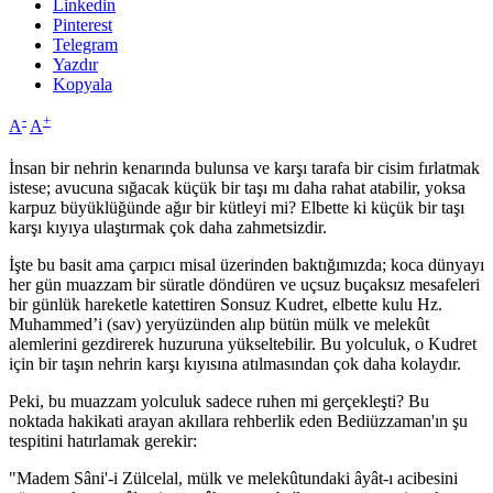
Linkedin
Pinterest
Telegram
Yazdır
Kopyala
-
+
A
A
İnsan bir nehrin kenarında bulunsa ve karşı tarafa bir cisim fırlatmak
istese; avucuna sığacak küçük bir taşı mı daha rahat atabilir, yoksa
karpuz büyüklüğünde ağır bir kütleyi mi? Elbette ki küçük bir taşı
karşı kıyıya ulaştırmak çok daha zahmetsizdir.
İşte bu basit ama çarpıcı misal üzerinden baktığımızda; koca dünyayı
her gün muazzam bir süratle döndüren ve uçsuz buçaksız mesafeleri
bir günlük hareketle katettiren Sonsuz Kudret, elbette kulu Hz.
Muhammed’i (sav) yeryüzünden alıp bütün mülk ve melekût
alemlerini gezdirerek huzuruna yükseltebilir. Bu yolculuk, o Kudret
için bir taşın nehrin karşı kıyısına atılmasından çok daha kolaydır.
Peki, bu muazzam yolculuk sadece ruhen mi gerçekleşti? Bu
noktada hakikati arayan akıllara rehberlik eden Bediüzzaman'ın şu
tespitini hatırlamak gerekir:
"Madem Sâni'-i Zülcelal, mülk ve melekûtundaki âyât-ı acibesini