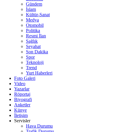
Gündem
İslam
Kültür-Sanat
Medya
Otomobil
Politika
Resmi İlan
Sağlık
Seyahat
Son Dakika
Spor
Teknoloji
Trend
Yurt Haberleri
Foto Galeri
Video
Yazarlar
Röportaj
Biyografi
Anketler
Künye
İletişim
Servisler
Hava Durumu
Trafik Durumu