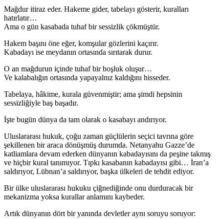
Mağdur itiraz eder. Hakeme gider, tabelayı gösterir, kuralları
hatırlatır…
Ama o gün kasabada tuhaf bir sessizlik çökmüştür.
Hakem başını öne eğer, komşular gözlerini kaçırır.
Kabadayı ise meydanın ortasında sırıtarak durur.
O an mağdurun içinde tuhaf bir boşluk oluşur…
Ve kalabalığın ortasında yapayalnız kaldığını hisseder.
Tabelaya, hâkime, kurala güvenmiştir; ama şimdi hepsinin
sessizliğiyle baş başadır.
İşte bugün dünya da tam olarak o kasabayı andırıyor.
Uluslararası hukuk, çoğu zaman güçlülerin seçici tavrına göre
şekillenen bir araca dönüşmüş durumda. Netanyahu Gazze’de
katliamlara devam ederken dünyanın kabadayısını da peşine takmış
ve hiçbir kural tanımıyor. Tıpkı kasabanın kabadayısı gibi… İran’a
saldırıyor, Lübnan’a saldırıyor, başka ülkeleri de tehdit ediyor.
Bir ülke uluslararası hukuku çiğnediğinde onu durduracak bir
mekanizma yoksa kurallar anlamını kaybeder.
Artık dünyanın dört bir yanında devletler aynı soruyu soruyor: