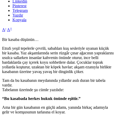
Linkedin
Pinterest
Telegram
Yazdır
Kopyala
-
+
A
A
Bir kasaba düşünün…
Etrafı yeşil tepelerle çevrili, sabahları kuş sesleriyle uyanan küçük
bir kasaba. Yaz akşamlarında serin rüzgâr çınar ağacının yapraklarını
usulca sallarken insanlar kahvenin önünde oturur, ince belli
bardaklarda çay içerek koyu sohbetlere dalar. Çocuklar toprak
yollarda koşturur, uzaktan bir köpek havlar; akşam ezanıyla birlikte
kasabanın üzerine yavaş yavaş bir dinginlik çöker.
Tam da bu kasabanın meydanında yıllardır asılı duran bir tabela
vardır.
Tabelanın üzerinde şu cümle yazılıdır:
“Bu kasabada herkes hukuk önünde eşittir.”
Ama bir gün kasabanın en güçlü adamı, yanında birkaç adamıyla
gelir ve komşusunun tarlasına el koyar.