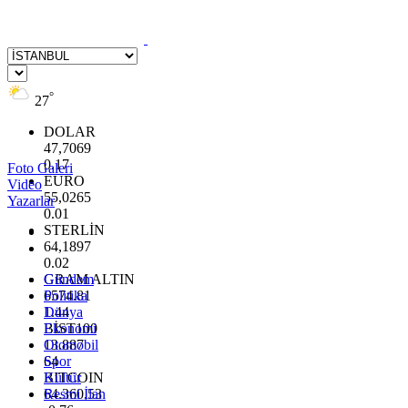
°
27
DOLAR
47,7069
0.17
Foto Galeri
EURO
Video
55,0265
Yazarlar
0.01
STERLİN
64,1897
0.02
GRAM ALTIN
Gündem
6574.81
Politika
1.44
Dünya
BİST100
Ekonomi
13.887
Otomobil
64
Spor
BITCOIN
Kültür
64.360,53
Resmi İlan