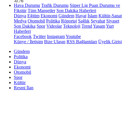
-0.76
Hava Durumu
Trafik Durumu
Süper Lig Puan Durumu ve
Fikstür
Tüm Manşetler
Son Dakika Haberleri
Dünya
Eğitim
Ekonomi
Gündem
Hayat
İslam
Kültür-Sanat
Medya
Otomobil
Politika
Röportaj
Sağlık
Seyahat
Siyaset
Son Dakika
Spor
Videolar
Teknoloji
Trend
Yaşam
Yurt
Haberleri
Facebook
Twitter
Instagram
Youtube
Künye / İletişim
Bize Ulaşın
RSS Bağlantıları
Üyelik Girişi
Gündem
Politika
Dünya
Ekonomi
Otomobil
Spor
Kültür
Resmi İlan