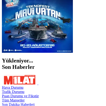
İZMİR
ŞANLIURFA
ŞIRNAK
Yükleniyor...
Son Haberler
Hava Durumu
Trafik Durumu
Puan Durumu ve Fikstür
Tüm Manşetler
Son Dakika Haberleri