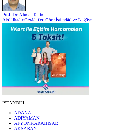
Prof. Dr. Ahmet Tekin
Abdülkadir Geylânî'ye Göre İstimdâd ve İstiğâse
İSTANBUL
ADANA
ADIYAMAN
AFYONKARAHİSAR
AKSARAY