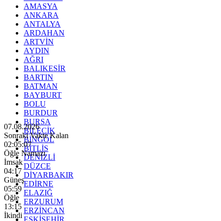
AMASYA
ANKARA
ANTALYA
ARDAHAN
ARTVİN
AYDIN
AĞRI
BALIKESİR
BARTIN
BATMAN
BAYBURT
BOLU
BURDUR
BURSA
07.08.2026
BİLECİK
Sonraki Vakte Kalan
BİNGÖL
02:05:06
BİTLİS
Öğle Namazı
DENİZLİ
İmsak
DÜZCE
04:17
DİYARBAKIR
Güneş
EDİRNE
05:59
ELAZIĞ
Öğle
ERZURUM
13:15
ERZİNCAN
İkindi
ESKİŞEHİR