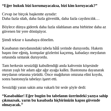
“Eğer hukuk bizi korumayacaksa, bizi kim koruyacak?”
Cevap ise birçok başkentte aynıdır:
Daha fazla silah, daha fazla güvenlik, daha fazla caydırıcılık…
Böylece dünya giderek daha fazla silahlanan ama birbirine daha az
güvenen bir yere dönüşüyor.
Şimdi tekrar o kasabaya dönelim.
Kasabanın meydanındaki tabela hâlâ yerinde duruyordu. Hakem
başını öne eğmiş, komşular gözlerini kaçırmış, kabadayı meydanın
ortasında sırıtarak duruyordu.
Tam herkesin sessizliği kabullendiği anda kahvenin köşesinde
oturan yaşlı bir adam ağır ağır ayağa kalktı. Bastonuna dayanarak
meydanın ortasına yürüdü. Önce mağdurun omzuna elini koydu,
sonra bastonuyla tabelayı işaret etti.
Sessizliği yaran sakin ama vakarlı bir sesle şöyle dedi:
“Kasabalılar! Eğer bugün bu tabelanın üzerindeki yazıya sahip
çıkmazsak, yarın bu kasabada hiçbirimizin kapısı güvende
olmayacak.”