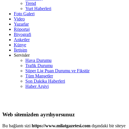
Trend
Yurt Haberleri
Foto Galeri
Video
Yazarlar
Röportaj
Biyografi
Anketler
Künye
İletişim
Servisler
Hava Durumu
Trafik Durumu
Süper Lig Puan Durumu ve Fikstür
Tüm Manşetler
Son Dakika Haberleri
Haber Arşivi
Web sitemizden ayrılıyorsunuz
Bu bağlantı sizi
https://www.milatgazetesi.com
dışındaki bir siteye