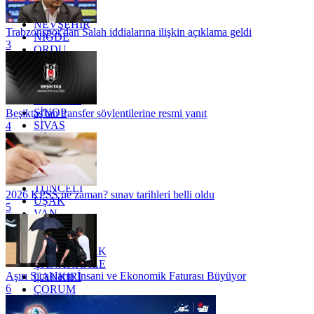
MUŞ
NEVŞEHİR
Trabzonspor'dan Salah iddialarına ilişkin açıklama geldi
NİĞDE
3
ORDU
OSMANİYE
RİZE
SAKARYA
SAMSUN
SİNOP
Beşiktaş'tan transfer söylentilerine resmi yanıt
SİVAS
4
SİİRT
TEKİRDAĞ
TOKAT
TRABZON
TUNCELİ
2026 KPSS ne zaman? sınav tarihleri belli oldu
UŞAK
5
VAN
YALOVA
YOZGAT
ZONGULDAK
ÇANAKKALE
Aşırı Sıcakların İnsani ve Ekonomik Faturası Büyüyor
ÇANKIRI
6
ÇORUM
İSTANBUL