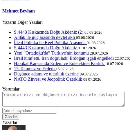
Mehmet Beyhan
Yazarın Diğer Yazıları
S.4443 Kıskacında Doğu Akdeniz (2)
05.08.2026
Ahlâk ile güç arasında devlet aklı
03.08.2026
İdeal Politika ile Reel Politika Arasında
01.08.2026
S.4443 Kıskacında Doğu Akdeniz
31.07.2026
Yeni “Ortadoğu'da” Türkiye'nin konumu
29.07.2026
İsrail itiraf etti, İran doğruladı: Erdoğan işgali engelledi
22.07.20
Hakikat Karşısında Erdem ve Entelektüel Körlük
18.07.2026
15 Temmuz ve Erdem
15.07.2026
Düşünce adamı ve tutarlılık üzerine
09.07.2026
NATO Zirvesi ve Jeopolitik Özerklik
08.07.2026
Yorumlar
Gönder
Yazarlar