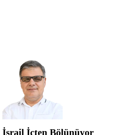
İsrail İçten Bölünüyor