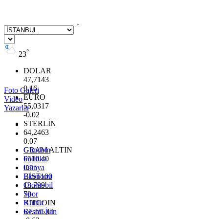
°
23
DOLAR
47,7143
0.16
Foto Galeri
EURO
Video
55,0317
Yazarlar
-0.02
STERLİN
64,2463
0.07
GRAM ALTIN
Gündem
6510.40
Politika
0.45
Dünya
BİST100
Ekonomi
13.799
Otomobil
70
Spor
BITCOIN
Kültür
64.225,61
Resmi İlan