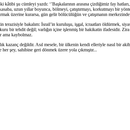
 kâtibi şu cümleyi yazdı: ‘’Başkalarının arasına çizdiğimiz fay hatları
 kasaba, uzun yıllar boyunca, bölmeyi, çatıştırmayı, korkutmayı bir yön
tırmak üzerine kurarsa, gün gelir bölücülüğün ve çatışmanın merkezinde 
erazisiyle bakalım: İsrail’in kuruluşu, işgal, icraatları öldürmek, siyase
kuru bir tehdit değil; varlığın içine işlenmiş bir hakikatin ifadesidir. Zi
ler ama kaybolmaz.
ık kazanç değildir. Asıl mesele, bir ülkenin kendi elleriyle nasıl bir ak
ve her şey, sahibine geri dönmek üzere yola çıkmıştır...