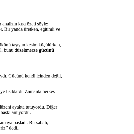
 analizin kısa özeti şöyle:
r. Bir yanda üretken, eğitimli ve
yükünü taşıyan kesim küçülürken,
ail, bunu düzeltmezse
gücünü
ıydı. Gücünü kendi içinden değil,
iye fısıldardı. Zamanla herkes
 düzeni ayakta tutuyordu. Diğer
baskı anlıyordu.
amaya başladı. Bir sabah,
iz’’ dedi...