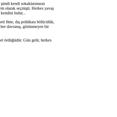
, şimdi kendi sokaklarımızın
tem olarak seçmişti. Herkes yavaş
kendini bulur...
ti fitne, dış politikası bölücülük,
ra her davranış, görünmeyen bir
ibet ördüğüdür. Gün gelir, herkes