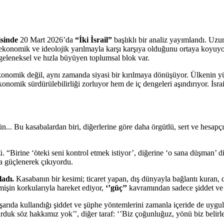
isinde
20 Mart 2026’da
“İki İsrail”
başlıklı bir analiz yayımlandı. Uzun
syo-ekonomik ve ideolojik yarılmayla karşı karşıya olduğunu ortaya koyuyo
geleneksel ve hızla büyüyen toplumsal blok var.
ekonomik değil, aynı zamanda siyasi bir kırılmaya dönüşüyor. Ülkenin 
ekonomik sürdürülebilirliği zorluyor hem de iç dengeleri aşındırıyor. İsr
... Bu kasabalardan biri, diğerlerine göre daha örgütlü, sert ve hesapç
. “Birine ‘öteki seni kontrol etmek istiyor’, diğerine ‘o sana düşman’ d
ha güçlenerek çıkıyordu.
adı.
Kasabanın bir kesimi; ticaret yapan, dış dünyayla bağlantı kuran,
mişin korkularıyla hareket ediyor,
‘’güç’’
kavramından sadece şiddet ve 
arıda kullandığı şiddet ve şüphe yöntemlerini zamanla içeride de uygul
rduk söz hakkımız yok’’, diğer taraf: ‘’Biz çoğunluğuz, yönü biz belirler