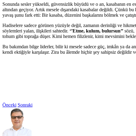
Sonunda sesler yükseldi, güvensizlik büyüdü ve o an, kasabanın en eski
altından geçiyor. Artık mesele dışarıdaki kasabalar değildi. Çünkü bu
yavaş şunu fark etti: Bir kasaba, düzenini başkalarını bölmek ve çatış
Hadiselere sadece görünen yüzüyle değil, zamanın derinliği ve hikmetin t
söylemleri yalan, ilişkileri sahtedir.
‘’Etme, kulum, bulursun’’
sözü, 
tohum gibi toprağa düşer. Kimi hemen filizlenir, kimi mevsimini bek
Bu bakımdan bilge liderler, bilir ki mesele sadece güç, imkân ya da anl
kendi ektiğiyle karşılaşır. Zira bu âlemde hiçbir şey sahipsiz değildir 
Önceki
Sonraki