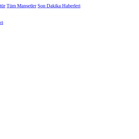
tür
Tüm Manşetler
Son Dakika Haberleri
ri