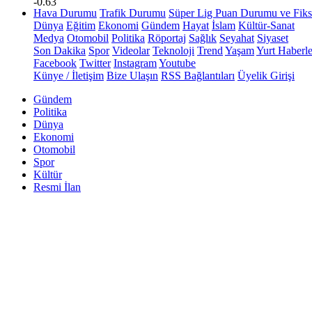
-0.63
Hava Durumu
Trafik Durumu
Süper Lig Puan Durumu ve Fiks
Dünya
Eğitim
Ekonomi
Gündem
Hayat
İslam
Kültür-Sanat
Medya
Otomobil
Politika
Röportaj
Sağlık
Seyahat
Siyaset
Son Dakika
Spor
Videolar
Teknoloji
Trend
Yaşam
Yurt Haberle
Facebook
Twitter
Instagram
Youtube
Künye / İletişim
Bize Ulaşın
RSS Bağlantıları
Üyelik Girişi
Gündem
Politika
Dünya
Ekonomi
Otomobil
Spor
Kültür
Resmi İlan