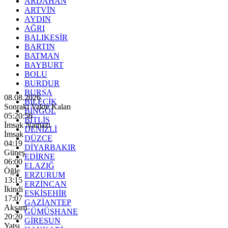
ARDAHAN
ARTVİN
AYDIN
AĞRI
BALIKESİR
BARTIN
BATMAN
BAYBURT
BOLU
BURDUR
BURSA
08.08.2026
BİLECİK
Sonraki Vakte Kalan
BİNGÖL
05:20:55
BİTLİS
İmsak Namazı
DENİZLİ
İmsak
DÜZCE
04:19
DİYARBAKIR
Güneş
EDİRNE
06:00
ELAZIĞ
Öğle
ERZURUM
13:15
ERZİNCAN
İkindi
ESKİŞEHİR
17:07
GAZİANTEP
Akşam
GÜMÜŞHANE
20:20
GİRESUN
Yatsı