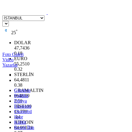
°
25
DOLAR
47,7436
0.18
Foto Galeri
EURO
Video
55,2510
Yazarlar
0.32
STERLİN
64,4811
0.38
GRAM ALTIN
Gündem
6648.99
Politika
2.59
Dünya
BİST100
Ekonomi
13.779
Otomobil
-14
Spor
BITCOIN
Kültür
64.960,21
Resmi İlan