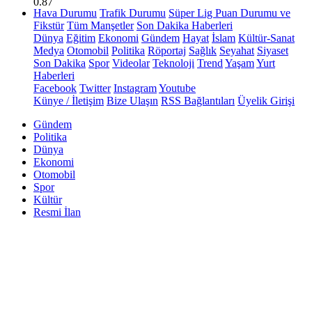
0.87
Hava Durumu
Trafik Durumu
Süper Lig Puan Durumu ve
Fikstür
Tüm Manşetler
Son Dakika Haberleri
Dünya
Eğitim
Ekonomi
Gündem
Hayat
İslam
Kültür-Sanat
Medya
Otomobil
Politika
Röportaj
Sağlık
Seyahat
Siyaset
Son Dakika
Spor
Videolar
Teknoloji
Trend
Yaşam
Yurt
Haberleri
Facebook
Twitter
Instagram
Youtube
Künye / İletişim
Bize Ulaşın
RSS Bağlantıları
Üyelik Girişi
Gündem
Politika
Dünya
Ekonomi
Otomobil
Spor
Kültür
Resmi İlan