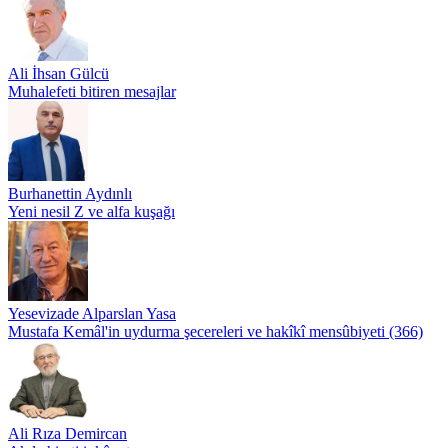
Ali İhsan Gülcü
Muhalefeti bitiren mesajlar
Burhanettin Aydınlı
Yeni nesil Z ve alfa kuşağı
Yesevizade Alparslan Yasa
Mustafa Kemâl'in uydurma şecereleri ve hakîkî mensûbiyeti (366)
Ali Rıza Demircan