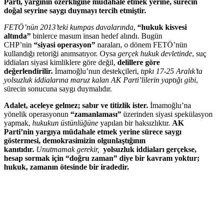
Parti, yargının özerkliğine müdahale etmek yerine, sürecin
doğal seyrine saygı duymayı tercih etmiştir.
FETÖ’nün 2013’teki kumpas davalarında
,
“hukuk kisvesi
altında”
binlerce masum insan hedef alındı. Bugün
CHP’nin
“siyasi operasyon”
naraları, o dönem FETÖ’nün
kullandığı retoriği anımsatıyor. Oysa
gerçek hukuk devletinde
, suç
iddiaları siyasi kimliklere göre değil,
delillere göre
değerlendirilir.
İmamoğlu’nun destekçileri,
tıpkı 17-25 Aralık’ta
yolsuzluk iddialarına maruz kalan AK Parti’lilerin yaptığı gibi
,
sürecin sonucuna saygı duymalıdır.
Adalet, aceleye gelmez; sabır ve titizlik ister.
İmamoğlu’na
yönelik operasyonun
“zamanlaması”
üzerinden siyasi spekülasyon
yapmak,
hukukun üstünlüğüne
yapılan bir haksızlıktır.
AK
Parti’nin yargıya müdahale etmek yerine sürece saygı
göstermesi, demokrasimizin olgunlaştığının
kanıtıdır.
Unutmamak gerekir,
yolsuzluk iddiaları gerçekse,
hesap sormak için “doğru zaman” diye bir kavram yoktur;
hukuk, zamanın ötesinde bir iradedir.