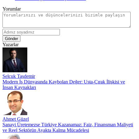
Yorumlar
Gönder
Yazarlar
Selçuk Taşdemir
Modern İş Dünyasında Kaybolan Değer: Usta-Çırak İlişkisi ve
İnsan Kaynakları
Ahmet Güzel
Sanayi Üretemezse Türkiye Kazanamaz: Faiz, Finansman Maliyeti
ve Reel Sektörün Ayakta Kalma Mücadelesi