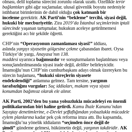
olması, delil toplama sürecini zorunlu olarak uzattı. Özellikle
terör
bağlantıları
gibi ağır suçlamalar, ulusal güvenlik boyutu nedeniyle
istihbarat birimlerinin de dahil olduğu
çok katmanlı bir
inceleme
gerektirir.
AK Parti’nin “bekleme” tercihi, siyasi değil,
hukuki bir mecburiyettir.
Zira
2019’da İstanbul seçimlerinin iptali
sürecinde
yaşanan tartışmalar, hukukun aceleye getirilmemesi
gerektiğini acı bir şekilde öğretti.
CHP’nin
“Operasyonun zamanlaması siyasi!”
iddiası,
aslında
yargıyı siyasetin gölgesine çekme
çabasından ibaret. Oysa
Türkiye’de yargı,
Anayasa’nın 138.
maddesi
uyarınca
bağımsızdır
ve soruşturmaların başlatılması veya
sonuçlandırılmasında siyasi irade değil,
deliller
belirleyicidir.
İmamoğlu’nun CHP’nin cumhurbaşkanı adayı olmak üzereyken bu
sürecin başlaması,
“hukuki süreçlerin siyasete
endekslendiği”
anlamına gelmez. Tam tersine,
yargının
tarafsızlığını vurgular:
Suç iddiaları, makam veya siyasi
konumdan bağımsız olarak ele alınır.
AK Parti, 2002’den bu yana yolsuzlukla mücadeleyi en önemli
politikalarından biri haline getirdi.
Kamu İhale Kanunu’ndan
Sayıştay denetimlerine, e-Devlet şeffaflığından yolsuzlukla mücadele
eylem planlarına
kadar pek çok reforma imza attı. Bu kapsamda,
İmamoğlu’na yönelik iddiaların
“seçimden önce değil de
şimdi”
gündeme gelmesi, hükümetin değil,
yargının takdiridir
.
AK