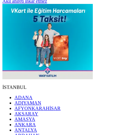
Akıl ahireti inkâr etmez
İSTANBUL
ADANA
ADIYAMAN
AFYONKARAHİSAR
AKSARAY
AMASYA
ANKARA
ANTALYA