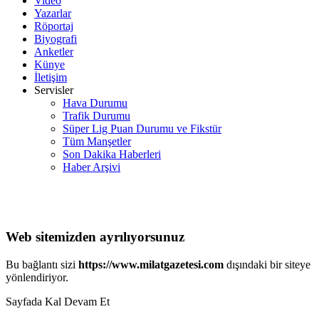
Video
Yazarlar
Röportaj
Biyografi
Anketler
Künye
İletişim
Servisler
Hava Durumu
Trafik Durumu
Süper Lig Puan Durumu ve Fikstür
Tüm Manşetler
Son Dakika Haberleri
Haber Arşivi
Web sitemizden ayrılıyorsunuz
Bu bağlantı sizi
https://www.milatgazetesi.com
dışındaki bir siteye
yönlendiriyor.
Sayfada Kal
Devam Et