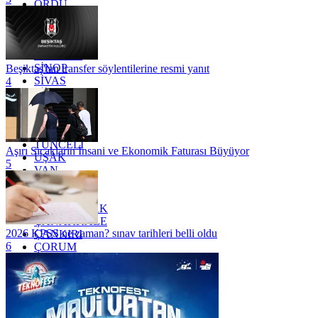
ORDU
OSMANİYE
RİZE
SAKARYA
SAMSUN
SİNOP
Beşiktaş'tan transfer söylentilerine resmi yanıt
SİVAS
4
SİİRT
TEKİRDAĞ
TOKAT
TRABZON
TUNCELİ
Aşırı Sıcakların İnsani ve Ekonomik Faturası Büyüyor
UŞAK
5
VAN
YALOVA
YOZGAT
ZONGULDAK
ÇANAKKALE
2026 KPSS ne zaman? sınav tarihleri belli oldu
ÇANKIRI
6
ÇORUM
İSTANBUL
İZMİR
ŞANLIURFA
ŞIRNAK