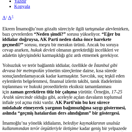
Yazdır
Kopyala
-
+
A
A
Ekrem İmamoğlu’nun gözaltı süreciyle ilgili tartışmalar alevlenirken,
bazı çevrelerden
“Neden şimdi?”
sorusu yükseliyor.
“Eğer bu
iddialar doğruysa, AK Parti neden daha önce harekete
geçmedi?”
sorusu, meşru bir merakın ürünü. Ancak bu soruya
cevap ararken,
hukuk devleti
olmanın gerektirdiği incelikleri ve
adaletin işleyişindeki karmaşıklığı göz ardı etmemek gerekiyor.
Yolsuzluk ve terör bağlantılı iddialar, özellikle de
İstanbul gibi
devasa bir metropolün
yönetim süreçlerine dairse, kısa sürede
sonuçlandırılamayacak kadar karmaşıktır. Savcılık, suç teşkil eden
eylemlerin belgelenmesi, finansal izlerin takibi, tanık ifadelerinin
toplanması ve hukuki prosedürlerin eksiksiz tamamlanması
için
zaman gerektiren titiz bir çalışma
yürütür. Örneğin,
17-25
Aralık sürecinde
olduğu gibi, aceleyle açılan davaların toplumsal
infiale yol açma riski vardır.
AK Parti’nin bu kez sürece
müdahale etmeyerek yargının bağımsızlığına saygı göstermesi,
aslında “geçmiş hatalardan ders alındığının” bir göstergesi.
İmamoğlu’na yönelik iddiaların,
belediye kaynaklarının usulsüz
kullanımından terör örgütleriyle iletişime
kadar geniş bir yelpazede