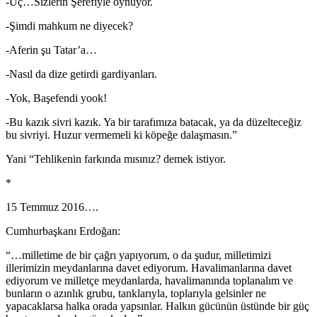
-Üç…Sizlerin Şerefiyle oynuyor.
-Şimdi mahkum ne diyecek?
-Aferin şu Tatar’a…
-Nasıl da dize getirdi gardiyanları.
-Yok, Başefendi yook!
-Bu kazık sivri kazık. Ya bir tarafımıza batacak, ya da düzelteceğiz
bu sivriyi. Huzur vermemeli ki köpeğe dalaşmasın.”
Yani “Tehlikenin farkında mısınız? demek istiyor.
*
15 Temmuz 2016….
Cumhurbaşkanı Erdoğan:
“…milletime de bir çağrı yapıyorum, o da şudur, milletimizi
illerimizin meydanlarına davet ediyorum. Havalimanlarına davet
ediyorum ve milletçe meydanlarda, havalimanında toplanalım ve
bunların o azınlık grubu, tanklarıyla, toplarıyla gelsinler ne
yapacaklarsa halka orada yapsınlar. Halkın gücünün üstünde bir güç