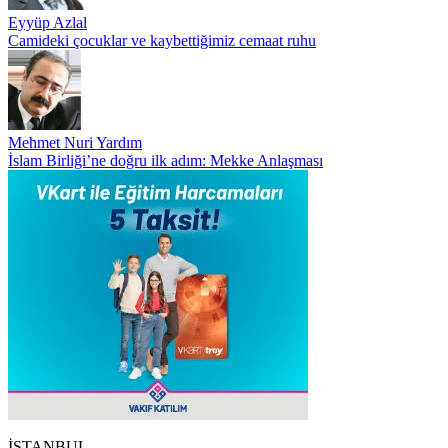
Eyyüp Azlal
Camideki çocuklar ve kaybettiğimiz cemaat ruhu
Mehmet Nuri Yardım
İslam Birliği’ne doğru ilk adım: Mekke Anlaşması
İSTANBUL