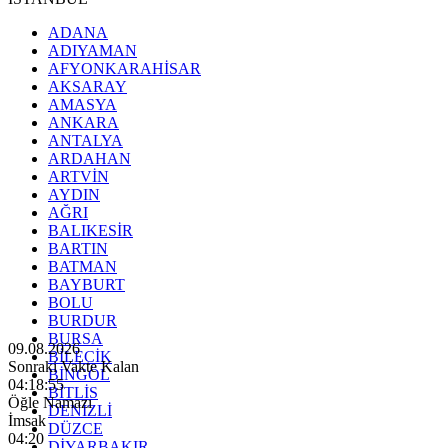
ADANA
ADIYAMAN
AFYONKARAHİSAR
AKSARAY
AMASYA
ANKARA
ANTALYA
ARDAHAN
ARTVİN
AYDIN
AĞRI
BALIKESİR
BARTIN
BATMAN
BAYBURT
BOLU
BURDUR
BURSA
09.08.2026
BİLECİK
Sonraki Vakte Kalan
BİNGÖL
04:18:54
BİTLİS
Öğle Namazı
DENİZLİ
İmsak
DÜZCE
04:20
DİYARBAKIR