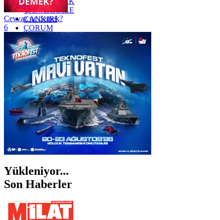
ZONGULDAK
ÇANAKKALE
Cevvaz ne demek?
ÇANKIRI
6
ÇORUM
İSTANBUL
İZMİR
ŞANLIURFA
ŞIRNAK
Yükleniyor...
Son Haberler