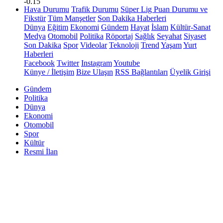
-0.15
Hava Durumu
Trafik Durumu
Süper Lig Puan Durumu ve
Fikstür
Tüm Manşetler
Son Dakika Haberleri
Dünya
Eğitim
Ekonomi
Gündem
Hayat
İslam
Kültür-Sanat
Medya
Otomobil
Politika
Röportaj
Sağlık
Seyahat
Siyaset
Son Dakika
Spor
Videolar
Teknoloji
Trend
Yaşam
Yurt
Haberleri
Facebook
Twitter
Instagram
Youtube
Künye / İletişim
Bize Ulaşın
RSS Bağlantıları
Üyelik Girişi
Gündem
Politika
Dünya
Ekonomi
Otomobil
Spor
Kültür
Resmi İlan