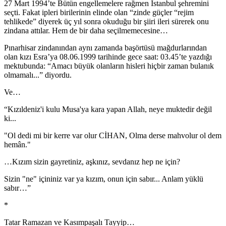
27 Mart 1994’te Bütün engellemelere rağmen İstanbul şehremini
seçti. Fakat ipleri birilerinin elinde olan “zinde güçler “rejim
tehlikede” diyerek üç yıl sonra okuduğu bir şiiri ileri sürerek onu
zindana attılar. Hem de bir daha seçilmemecesine…
Pınarhisar zindanından aynı zamanda başörtüsü mağdurlarından
olan kızı Esra’ya 08.06.1999 tarihinde gece saat: 03.45’te yazdığı
mektubunda: “Amacı büyük olanların hisleri hiçbir zaman bulanık
olmamalı...” diyordu.
Ve…
“Kızıldeniz'i kulu Musa'ya kara yapan Allah, neye muktedir değil
ki...
"Ol dedi mi bir kerre var olur CİHAN, Olma derse mahvolur ol dem
hemân."
…Kızım sizin gayretiniz, aşkınız, sevdanız hep ne için?
Sizin "ne" içininiz var ya kızım, onun için sabır... Anlam yüklü
sabır…”
*
Tatar Ramazan ve Kasımpaşalı Tayyip…