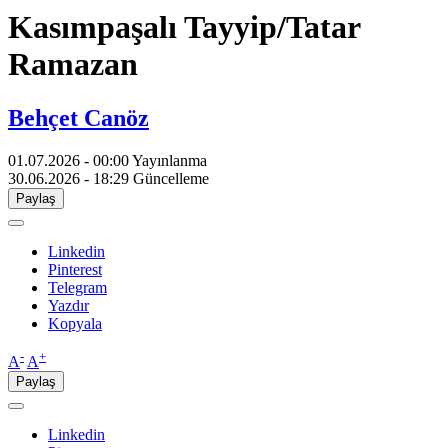
Kasımpaşalı Tayyip/Tatar
Ramazan
Behçet Canöz
01.07.2026 - 00:00
Yayınlanma
30.06.2026 - 18:29
Güncelleme
Paylaş
Linkedin
Pinterest
Telegram
Yazdır
Kopyala
-
+
A
A
Paylaş
Linkedin