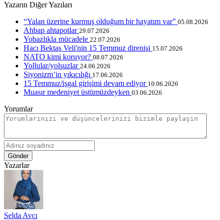
Yazarın Diğer Yazıları
“Yalan üzerine kurmuş olduğum bir hayatım var”
05.08.2026
Ahbap ahtapotlar
29.07.2026
Yobazlıkla mücadele
22.07.2026
Hacı Bektaş Veli'nin 15 Temmuz direnişi
15.07.2026
NATO kimi koruyor?
08.07.2026
Yollular/yolsuzlar
24.06.2026
Siyonizm’in yıkıcılığı
17.06.2026
15 Temmuz/işgal girişimi devam ediyor
10.06.2026
Muasır medeniyet üstümüzdeyken
03.06.2026
Yorumlar
Gönder
Yazarlar
Selda Avcı