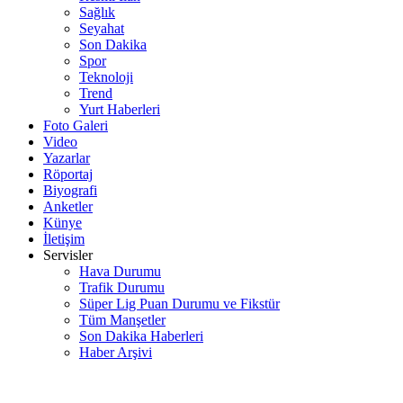
Sağlık
Seyahat
Son Dakika
Spor
Teknoloji
Trend
Yurt Haberleri
Foto Galeri
Video
Yazarlar
Röportaj
Biyografi
Anketler
Künye
İletişim
Servisler
Hava Durumu
Trafik Durumu
Süper Lig Puan Durumu ve Fikstür
Tüm Manşetler
Son Dakika Haberleri
Haber Arşivi