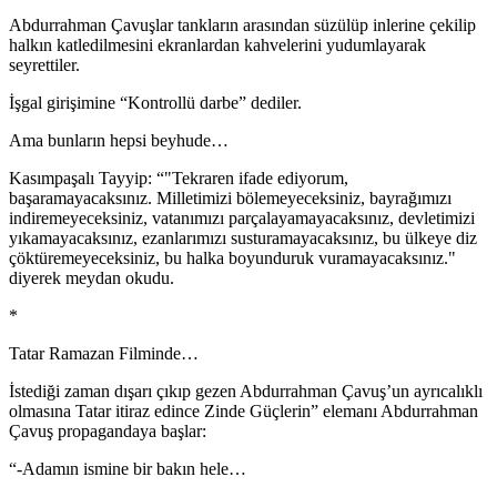
Abdurrahman Çavuşlar tankların arasından süzülüp inlerine çekilip
halkın katledilmesini ekranlardan kahvelerini yudumlayarak
seyrettiler.
İşgal girişimine “Kontrollü darbe” dediler.
Ama bunların hepsi beyhude…
Kasımpaşalı Tayyip: “"Tekraren ifade ediyorum,
başaramayacaksınız. Milletimizi bölemeyeceksiniz, bayrağımızı
indiremeyeceksiniz, vatanımızı parçalayamayacaksınız, devletimizi
yıkamayacaksınız, ezanlarımızı susturamayacaksınız, bu ülkeye diz
çöktüremeyeceksiniz, bu halka boyunduruk vuramayacaksınız."
diyerek meydan okudu.
*
Tatar Ramazan Filminde…
İstediği zaman dışarı çıkıp gezen Abdurrahman Çavuş’un ayrıcalıklı
olmasına Tatar itiraz edince Zinde Güçlerin” elemanı Abdurrahman
Çavuş propagandaya başlar:
“-Adamın ismine bir bakın hele…