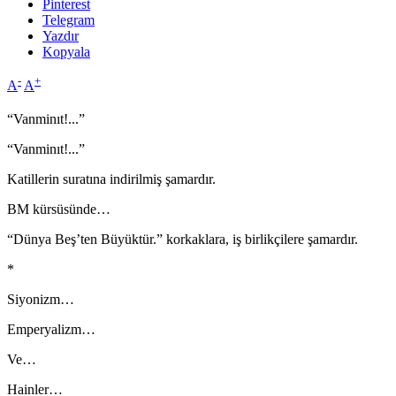
Pinterest
Telegram
Yazdır
Kopyala
-
+
A
A
“Vanminıt!...”
“Vanminıt!...”
Katillerin suratına indirilmiş şamardır.
BM kürsüsünde…
“Dünya Beş’ten Büyüktür.” korkaklara, iş birlikçilere şamardır.
*
Siyonizm…
Emperyalizm…
Ve…
Hainler…