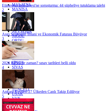
KİLİS
MALATYA
Etimesgut Belediyesi'ne soruşturma: 44 şüpheliye tutuklama talebi
MANİSA
2
MARDİN
MERSİN
MUĞLA
MUŞ
NEVŞEHİR
Aşırı Sıcakların İnsani ve Ekonomik Faturası Büyüyor
NİĞDE
3
ORDU
OSMANİYE
RİZE
SAKARYA
SAMSUN
SİNOP
2026 KPSS ne zaman? sınav tarihleri belli oldu
SİVAS
4
SİİRT
TEKİRDAĞ
TOKAT
TRABZON
TUNCELİ
Ankara Kedileri 27 Ülkeden Canlı Takip Ediliyor
UŞAK
5
VAN
YALOVA
YOZGAT