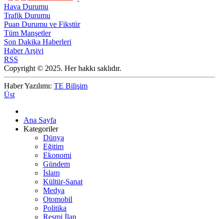
Hava Durumu
Trafik Durumu
Puan Durumu ve Fikstür
Tüm Manşetler
Son Dakika Haberleri
Haber Arşivi
RSS
Copyright © 2025. Her hakkı saklıdır.
Haber Yazılımı:
TE Bilişim
Üst
Ana Sayfa
Kategoriler
Dünya
Eğitim
Ekonomi
Gündem
İslam
Kültür-Sanat
Medya
Otomobil
Politika
Resmi İlan