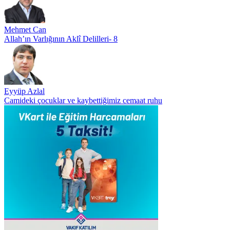
Mehmet Can
Allah’ın Varlığının Aklî Delilleri- 8
Eyyüp Azlal
Camideki çocuklar ve kaybettiğimiz cemaat ruhu