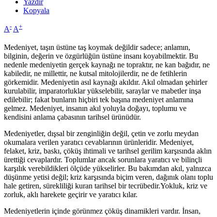
Yazdır
Kopyala
-
+
A
A
Medeniyet, taşın üstüne taş koymak değildir sadece; anlamın,
bilginin, değerin ve özgürlüğün üstüne insanı koyabilmektir. Bu
nedenle medeniyetin gerçek kaynağı ne topraktır, ne kan bağıdır, ne
kabiledir, ne millettir, ne kutsal mitolojilerdir, ne de fetihlerin
görkemidir. Medeniyetin asıl kaynağı akıldır. Akıl olmadan şehirler
kurulabilir, imparatorluklar yükselebilir, saraylar ve mabetler inşa
edilebilir; fakat bunların hiçbiri tek başına medeniyet anlamına
gelmez. Medeniyet, insanın akıl yoluyla doğayı, toplumu ve
kendisini anlama çabasının tarihsel ürünüdür.
Medeniyetler, dışsal bir zenginliğin değil, çetin ve zorlu meydan
okumalara verilen yaratıcı cevablarının ürünleridir. Medeniyet,
felaket, kriz, baskı, çöküş ihtimali ve tarihsel gerilim karşısında aklın
ürettiği cevaplardır. Toplumlar ancak sorunlara yaratıcı ve bilinçli
karşılık verebildikleri ölçüde yükselirler. Bu bakımdan akıl, yalnızca
düşünme yetisi değil; kriz karşısında biçim veren, dağınık olanı toplu
hale getiren, sürekliliği kuran tarihsel bir tecrübedir.Yokluk, kriz ve
zorluk, aklı harekete geçirir ve yaratıcı kılar.
Medeniyetlerin içinde görünmez çöküş dinamikleri vardır. İnsan,