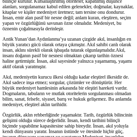
bilinçle kurulur. Kutsallaştırılmış otoriteler, kapatılmış düşünce
alanları, sorgulanamaz kabul edilen gelenekler, doğmalar, kaynaklar,
kitaplar ve kişiler medeniyet üretmez; tam tersine onu dondurur.
İnsan, emir alan pasif bir nesne değil; anlam kuran, eleştiren, seçim
yapan ve özgürlüğünü savunan özne olmalıdır. Medeniyet, bu
öznenin çoğalmasıyla derinleşir.
Antik Yunan’dan Aydınlanma’ya uzanan çizgide akıl, insanlığın en
büyük yaratıcı gücü olarak ortaya çıkmıştır. Akıl sahibi canlı olarak
insan, aklını sürekli olarak işbaşıda tutarak olgunlaşmalıdır.Akıl,
insanı doğanın pasif bir nesnesi olmaktan çıkarıp tarihin öznesi
haline getirmiştir. İnsan, akıl sayesinde yalnızca yaşamamış, yaşamı
aktif olarak yaratmıştır.
Akıl, medeniyetin kurucu ilkesi olduğu kadar eleştirel ilkesidir de.
Akıl sadece inşa etmez; sorgular, çözümler ve dönüştürür. Her
büyük medeniyet hamlesinin arkasında bir eleştiri hareketi vardır.
Dogmaların, tabuların ve mutlak otoritelerin sorgulanması olmadan
bilim, sanat, felsefe, siyaset, barış ve hukuk gelişemez. Bu anlamda
medeniyet, eleştirel aklın tarihidir.
Özgürlük, aklın rehberliğinde yaşamaktır. Tarih, özgürlük bilincinin
gelişimi olduğu sürece değerlidir. İnsan, kendi tarihini bilinçli
biçimde yapabilme kapasitesine sahip bireydir. İnsan, akıl yoluyla
kendi dünyasını yaratır. İnsanın üstünde ve ötesinde hiçbir güç,
insanın dünyasını yapamaz ve yaratamaz.Medeniyet, insanlığın