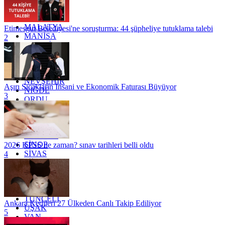
KÜTAHYA
KİLİS
MALATYA
Etimesgut Belediyesi'ne soruşturma: 44 şüpheliye tutuklama talebi
MANİSA
2
MARDİN
MERSİN
MUĞLA
MUŞ
NEVŞEHİR
Aşırı Sıcakların İnsani ve Ekonomik Faturası Büyüyor
NİĞDE
3
ORDU
OSMANİYE
RİZE
SAKARYA
SAMSUN
SİNOP
2026 KPSS ne zaman? sınav tarihleri belli oldu
SİVAS
4
SİİRT
TEKİRDAĞ
TOKAT
TRABZON
TUNCELİ
Ankara Kedileri 27 Ülkeden Canlı Takip Ediliyor
UŞAK
5
VAN