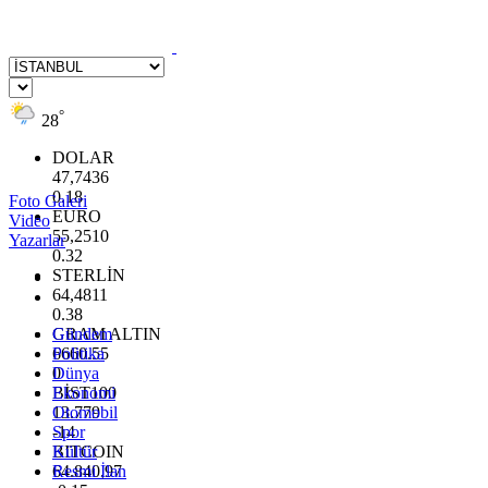
°
28
DOLAR
47,7436
0.18
Foto Galeri
EURO
Video
55,2510
Yazarlar
0.32
STERLİN
64,4811
0.38
GRAM ALTIN
Gündem
6660.55
Politika
0
Dünya
BİST100
Ekonomi
13.779
Otomobil
-14
Spor
BITCOIN
Kültür
64.840,97
Resmi İlan