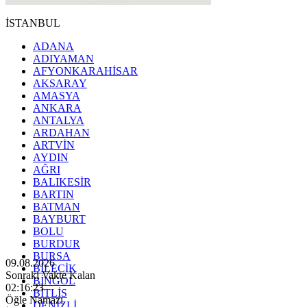
İSTANBUL
ADANA
ADIYAMAN
AFYONKARAHİSAR
AKSARAY
AMASYA
ANKARA
ANTALYA
ARDAHAN
ARTVİN
AYDIN
AĞRI
BALIKESİR
BARTIN
BATMAN
BAYBURT
BOLU
BURDUR
BURSA
09.08.2026
BİLECİK
Sonraki Vakte Kalan
BİNGÖL
02:16:22
BİTLİS
Öğle Namazı
DENİZLİ