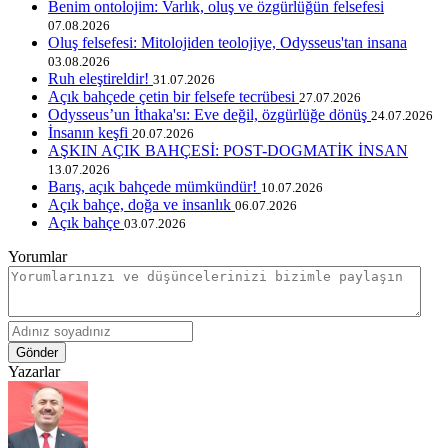
Benim ontolojim: Varlık, oluş ve özgürlüğün felsefesi
07.08.2026
Oluş felsefesi: Mitolojiden teolojiye, Odysseus'tan insana
03.08.2026
Ruh eleştireldir!
31.07.2026
Açık bahçede çetin bir felsefe tecrübesi
27.07.2026
Odysseus’un İthaka'sı: Eve değil, özgürlüğe dönüş
24.07.2026
İnsanın keşfi
20.07.2026
AŞKIN AÇIK BAHÇESİ: POST-DOGMATİK İNSAN
13.07.2026
Barış, açık bahçede mümkündür!
10.07.2026
Açık bahçe, doğa ve insanlık
06.07.2026
Açık bahçe
03.07.2026
Yorumlar
Gönder
Yazarlar