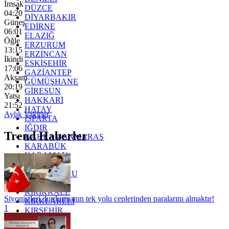
İmsak
DÜZCE
04:20
DİYARBAKIR
Güneş
EDİRNE
06:01
ELAZIĞ
Öğle
ERZURUM
13:15
ERZİNCAN
İkindi
ESKİŞEHİR
17:06
GAZİANTEP
Akşam
GÜMÜŞHANE
20:19
GİRESUN
Yatsı
HAKKARİ
21:52
HATAY
Aylık Vakitler
ISPARTA
IĞDIR
Trend Haberler
KAHRAMANMARAŞ
KARABÜK
KARAMAN
KARS
KASTAMONU
KAYSERİ
KIRIKKALE
Siyonistleri durdurmanın tek yolu ceplerinden paralarını almaktır!
KIRKLARELİ
1
KIRŞEHİR
KOCAELİ
KONYA