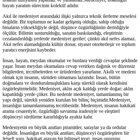
hayatı yaratım sürecinin kolektif adıdır.
Akıl ile medeniyet arasındaki ilişki yalnızca teknik ilerleme meselesi
değildir. Bir toplumun ne kadar gelişmiş olduğu, sahip olduğu
binaların yüksekliğiyle değil, düşünce özgürlüğünün derinliğiyle
ölçülür. Bilimin susturulduğu, sanatın baskılandığı, eleştirinin
cezalandırıldığı yerlerde medeniyet geriler; çünkü akıl nefes alamaz.
Akıl nefes alamadığında kültür donar, siyaset otoriterleşir ve toplum
yaratıcı enerjisini kaybeder.
İnsan, hayatı, meydan okumalar ve bunlara verdiği cevaplar şeklinde
yaşar. İnsan meydan okumalara cevap verirken dağınık ve düzensiz
bilgilerden, tecrübelerden ve ürünlerden yararlanır. Akıllı ve medeni
olmak için insanın, sürüden olmaması lazımdır. İnsan, bütün
doğmalara ve dondurulmuşluklara karşı sürekli olarak kendisini
özgürleştirmelidir. Medeniyet, aklın açık kaldığı yerde doğar; aklın
kapatıldığı yerde çöker. Bu nedenle medeniyet, tamamlanmış bir
yapı değil, sürekli yeniden kurulan bir bilinç biçimidir.Medeniyet,
insanlığın tamamlanmamış tecrübesidir. Medeniyet, insanın hakikati
arama cesaretiyle, özgürlüğü savunma iradesiyle ve eleştirel
düşünceyi sürdürme kararlılığıyla ayakta kalır.
Medeniyetin en büyük anıtları piramitler, saraylar ya da ordular
değildir. İnsanlığın en büyük anıtları; düşünceyi özgürleştiren bir
felsefi soru, hakikati arayan bir bilimsel teori, insan onurunu