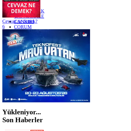
YALOVA
YOZGAT
ZONGULDAK
ÇANAKKALE
Cevvaz ne demek?
ÇANKIRI
6
ÇORUM
İSTANBUL
İZMİR
ŞANLIURFA
ŞIRNAK
Yükleniyor...
Son Haberler