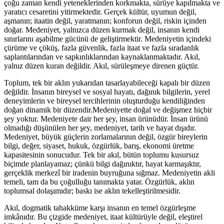
çoğu zaman kendi yeteneklerinden korkmakta, sürüye kapılmakta ve
yaratıcı cesaretini yitirmektedir. Gerçek kültür, uyumun değil,
aşmanın; itaatin değil, yaratmanın; konforun değil, riskin içinden
doğar. Medeniyet, yalnızca düzen kurmak değil, insanın kendi
sınırlarını aşabilme gücünü de geliştirmektir. Medeniyetin içindeki
çürüme ve çöküş, fazla güvenlik, fazla itaat ve fazla sıradanlık
saplantılarından ve sapkınlıklarından kaynaklanmaktadır. Akıl,
yalnız düzen kuran değildir. Akıl, sürüleşmeye direnen güçtür.
Toplum, tek bir aklın yukarıdan tasarlayabileceği kapalı bir düzen
değildir. İnsanın bireysel ve sosyal hayatı, dağınık bilgilerin, yerel
deneyimlerin ve bireysel tercihlerinin oluşturduğu kendiliğinden
doğan dinamik bir düzendir.Medeniyette doğal ve değişmez hiçbir
şey yoktur. Medeniyete dair her şey, insan ürünüdür. İnsan ürünü
olmadığı düşünülen her şey, medeniyet, tarih ve hayat dışıdır.
Medeniyet, büyük güçlerin zorlamalarının değil, özgür bireylerin
bilgi, değer, siyaset, hukuk, özgürlük, barış, ekonomi üretme
kapasitesinin sonucudur. Tek bir akıl, bütün toplumu kusursuz
biçimde planlayamaz; çünkü bilgi dağınıktır, hayat karmaşıktır,
gerçeklik merkezî bir iradenin buyruğuna sığmaz. Medeniyetin akli
temeli, tam da bu çoğulluğu tanımakta yatar. Özgürlük, aklın
toplumsal dolaşımıdır; baskı ise aklın tekelleştirilmesidir.
Akıl, dogmatik tahakküme karşı insanın en temel özgürleşme
imkânıdır. Bu çizgide medeniyet, itaat kültürüyle değil, eleştirel