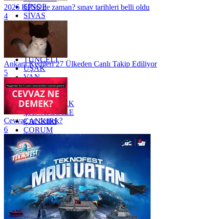
SİNOP
2026 KPSS ne zaman? sınav tarihleri belli oldu
SİVAS
4
SİİRT
TEKİRDAĞ
TOKAT
TRABZON
TUNCELİ
Ankara Kedileri 27 Ülkeden Canlı Takip Ediliyor
UŞAK
5
VAN
YALOVA
YOZGAT
ZONGULDAK
ÇANAKKALE
Cevvaz ne demek?
ÇANKIRI
6
ÇORUM
İSTANBUL
İZMİR
ŞANLIURFA
ŞIRNAK