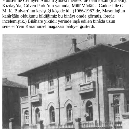
Yükseltme Cemiyeti Ankara Şûbesi merkezi de olan lokali (mâbedi),
Kızılay’da, Güven Parkı’nın yanında, Millî Müdâfaa Caddesi ile G.
M. K. Bulvarı’nın kesiştiği köşede idi. (1966-1967’de, Masonluğun
karârg̃âhı olduğunu bildiğimiz bu binâyı orada görmüş, ibretle
incelemiştik.) Bilâhare yıkıldı; yerinde inşâ edilen binâda uzun
seneler Yeni Karamürsel mağazası faâliyet gösterdi.