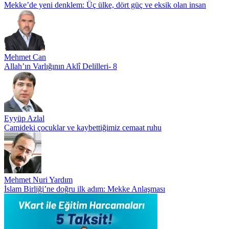
Mekke’de yeni denklem: Üç ülke, dört güç ve eksik olan insan
Mehmet Can
Allah’ın Varlığının Aklî Delilleri- 8
Eyyüp Azlal
Camideki çocuklar ve kaybettiğimiz cemaat ruhu
Mehmet Nuri Yardım
İslam Birliği’ne doğru ilk adım: Mekke Anlaşması