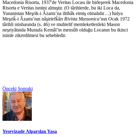
Macedonia Risorta, 1937'de Veritas Locası ile birleşerek Macedonia
Risorta e Veritas ismini almıştır. (O târihlerde, bu iki Loca da,
Yunanistan Meşrik-i Âzamı’na iltihâk etmiş olmalıdır…) İtalya
Meşrik̆-i Âzamı’nın nâşiriefk̃ârı
Rivista Massonica
’nın Ocak 1972
târihli nüshasında (s. 46) ve muhtelif memleketlerdeki Mason
neşriyâtında Mustafa Kemâl’in mensûb olduğu Locanın bu ikinci
isimle zikredilmesi bu sebebledir.
Önceki
Sonraki
Yesevizade Alparslan Yasa