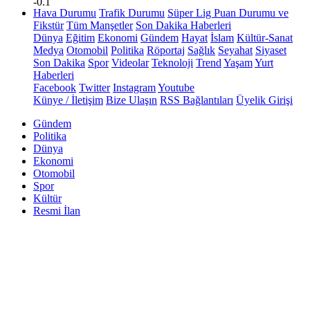
-0.1
Hava Durumu
Trafik Durumu
Süper Lig Puan Durumu ve
Fikstür
Tüm Manşetler
Son Dakika Haberleri
Dünya
Eğitim
Ekonomi
Gündem
Hayat
İslam
Kültür-Sanat
Medya
Otomobil
Politika
Röportaj
Sağlık
Seyahat
Siyaset
Son Dakika
Spor
Videolar
Teknoloji
Trend
Yaşam
Yurt
Haberleri
Facebook
Twitter
Instagram
Youtube
Künye / İletişim
Bize Ulaşın
RSS Bağlantıları
Üyelik Girişi
Gündem
Politika
Dünya
Ekonomi
Otomobil
Spor
Kültür
Resmi İlan