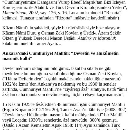
“Cumhuriyetimize Damgasını Vurup Ebedî Maşrık’tan Bizi İzleyen
Kardeşlerimiz ile Atatürk ve Türk Devrim Kronolojisindeki Yerleri”,
Mimar Sinan
, 2002, sayı 126, s. 16. Locanın ismindeki “Risorta”
kelimesi, Tunaşar tarafından “Rizorta” imlâsıyle kaydedilmiştir.)
Kâzım Nâmi’nin şahâdeti, şöyle bir râvî silsilesiyle bize ulaşıyor:
Kâzım Nâmi Duru g Osman Zeki Koylan g Üstâd-ı Âzam Şekûr
Okten g Yüksek Dereceli Mason Üstâdı,
Atatürk ve Masonluk
kitabının müellifi Tamer Ayan…
Ankara’daki Cumhuriyet Mahfili: “Devletin ve Hük̃ûmetin
masonik kal̃bi”
Devlet mêmuru olduğunu bildiğimiz, fakat bu sıfatla ne gibi
mevk̆ilerde bulunduğuna vâkıf olmadığımız Osman Zeki Koylan,
(“Hâtıra Defterimden” başlıklı makâlesinde naklettiğine nazaran)
1932’de İzmir’den Ankara’ya nakletmiş ve bu 1930’lu seneler
zarfında, Cumhuriyet Mahfili’ne “ziyâretçi âzâ” sıfatıyle, hattâ “âmil
âzâdan daha muntazam devâm etmiş, hiçbir celseyi kaçırmamıştır”.
15 Kasım 1925'te têsîs edilen 48 numaralı işbu Cumhuriyet Mahfili
(Ergin Koparan 2012/156: 20), Tamer Ayan’ın tâbiriyle (2008: 302)
“Devletin ve Hükûmetin masonik kalbi mâhiyetindeki” bir Mahfil
veyâ Locadır. 1930’lu senelerde, âzâ mevcûdu, 300’ü geçmişti.
(Üstâd-ı Âzam Kemalettin Apak 1958: 114) Aynı zamânda Türk