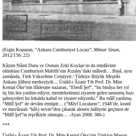
(Ergin Koparan, “Ankara Cumhuriyet Locası”,
Mimar Sinan
,
2012/156: 22)
Kâzım Nâmi Duru ve Osman Zeki Koylan’ın da müdâvimi
oldukları Cumhuriyet Mahfili’nin Kızılay’daki mâbedi… Binâ, aynı
zamânda, Türk Yükseltme Cemiyeti / Türkiye Büyük Meşrik̆i
Ankara Şûbesi merkeziydi… Üstâd-ı Âzam Tıb Prof. Dr. Mim
Kemal Öke’nin ifâdesine nazaran, “Ebedî Şef”, “bu binâya her yıl
üç bin lira yardım ediyor, memleketimizi ziyarete gelen tanınmış bazı
şahsıyetleri bu lokalda kabul ve ziyaret ediyordu.” Bu mâlî yardıma,
“Millî Şef” de devâm etmiştir… (“Mâvî Locaların”, 1948’de, kısmî
ve muvâzaalı “hâl-i nevm”den çıkarak alenen faâliyete geçmesi de
“Millî Şef”in teşvîk̆iyle olmuştu… -Ayan 2008: 386-)
***
Üstâd-ı Âzam Tıb Prof. Dr. Mim Kemal Öke’nin Türkiye Mason