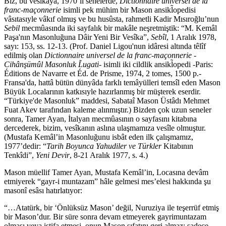
Biz, bu vesîkaya, 1970’li senelerde,
Dictionnaire universel de la
franc-maçonnerie
isimli pek mühim bir Mason ansikl̃opedisi
vâsıtasıyle vâkıf olmuş ve bu husûsta, rahmetli Kadir Mısıroğlu’nun
Sebil
mecmûasında iki sayfalık bir makâle neşretmiştik: “M. Kemâl
Paşa'nın Masonluğuna Dâir Yeni Bir Vesîka”,
Sebîl
, 1 Aralık 1978,
sayı: 153, ss. 12-13. (Prof. Daniel Ligou'nun idâresi altında têlîf
edilmiş olan
Dictionnaire universel de la franc-maçonnerie -
Cihânşümûl Masonluk L̃ugati-
isimli iki cildlik ansikl̃opedi -Paris:
Éditions de Navarre et Éd. de Prisme, 1974, 2 tomes, 1500 p.-
Fransa'da, hattâ bütün dünyâda farklı temâyülleri temsîl eden Mason
Büyük Localarının katkısıyle hazırlanmış bir müşterek eserdir.
“Türkiye'de Masonluk” maddesi, Sabataî Mason Üstâdı Mehmet
Fuat Akev tarafından kaleme alınmıştır.) Bizden çok uzun seneler
sonra, Tamer Ayan, İtalyan mecmûasının o sayfasını kitabına
dercederek, bizim, vesîkanın aslına ulaşmamıza vesîle olmuştur.
(Mustafa Kemâl’in Masonluğunu isbât eden ilk çalışmamız,
1977’dedir: “
Tarih Boyunca Yahudiler ve Türkler
Kitabının
Tenkîdi”,
Yeni Devir
, 8-21 Aralık 1977, s. 4.)
Mason müellif Tamer Ayan, Mustafa Kemâl’in, Locasına devâm
etmiyerek “gayr-i muntazam” hâle gelmesi mes’elesi hakkında şu
masonî esâsı hatırlatıyor:
“…Atatürk, bir ‘Önlüksüz Mason’ değil, Nuruziya ile teşerrüf etmiş
bir Mason’dur. Bir süre sonra devam etmeyerek gayrimuntazam
olması veya istifa etmesi, onun Mason sıfatını geri almaz; sadece