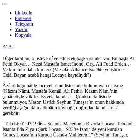
Linkedin
Pinterest
Telegram
Yazdır
Kopyala
-
+
A
A
Dîğer taraftan, o listeye ilâve edilecek başka isimler var: En başta Ali
Fethi Okyar… Kezâ Mustafa İsmet İnönü, Org. Ali Fuad Erden…
Ve kim bilir daha kimler? (Meselâ -Alliance Israélite yetiştirmesi-
Celâl Bayar, acabâ hangi Locaya kayıdlıydı?)
Âzâ olduğu hâlde Iacovella’nın listesinde bulunmıyan üç isme
(Kâzım Nâmi, Mustafa Kemâl, Ali Fethi), Kâzım Nâmi’nin
şahâdetiyle vâkıfız. Evvelâ kendisi… Çünki o da listede
bulunmuyor. Mason Üstâdı Seyhun Tunaşar’ın onun hakkında
verdiği aşağıdaki mâlûmâtın kaynağı, doğrudan kendisi olsa
gerekdir:
“Tekrisi: 01.03.1906 – Selanik Macedonia Rizorta Locası, Tebenni:
İstanbul’da Ziya-ı Şark Locası, 1923’te İzmir’de yeni kurulan
Güneş Locası’nın kurucu Üstad-ı Muhteremi.” (Seyhun Tunaşar,