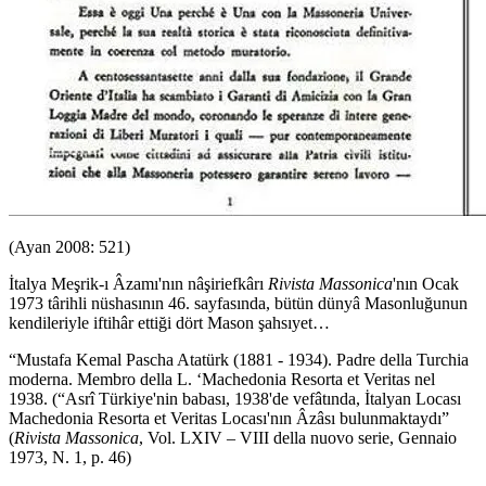
(Ayan 2008: 521)
İtalya Meşrik-ı Âzamı'nın nâşiriefkârı
Rivista Massonica
'nın Ocak
1973 târihli nüshasının 46. sayfasında, bütün dünyâ Masonluğunun
kendileriyle iftihâr ettiği dört Mason şahsıyet…
“Mustafa Kemal Pascha Atatürk (1881 - 1934). Padre della Turchia
moderna. Membro della L. ‘Machedonia Resorta et Veritas nel
1938. (“Asrî Türkiye'nin babası, 1938'de vefâtında, İtalyan Locası
Machedonia Resorta et Veritas Locası'nın Âzâsı bulunmaktaydı”
(
Rivista Massonica
, Vol. LXIV – VIII della nuovo serie, Gennaio
1973, N. 1, p. 46)