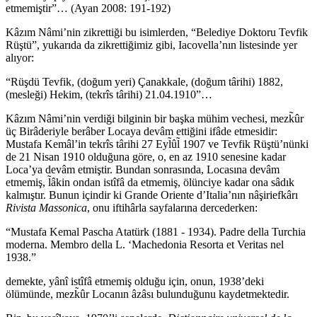
etmemiştir”… (Ayan 2008: 191-192)
Kâzım Nâmi’nin zikrettiği bu isimlerden, “Belediye Doktoru Tevfik
Rüştü”, yukarıda da zikrettiğimiz gibi, Iacovella’nın listesinde yer
alıyor:
“Rüşdü Tevfik, (doğum yeri) Çanakkale, (doğum târihi) 1882,
(mesleği) Hekim, (tekrîs târihi) 21.04.1910”…
Kâzım Nâmi’nin verdiği bilginin bir başka mühim vechesi, mezk̃ûr
üç Birâderiyle berâber Locaya devâm ettiğini ifâde etmesidir:
Mustafa Kemâl’in tekrîs târihi 27 Eyl̃ûl̃ 1907 ve Tevfik Rüştü’nünki
de 21 Nisan 1910 olduğuna göre, o, en az 1910 senesine kadar
Loca’ya devâm etmiştir. Bundan sonrasında, Locasına devâm
etmemiş, l̃âkin ondan istîfâ da etmemiş, ölünciye kadar ona sâdık
kalmıştır. Bunun içindir ki Grande Oriente d’Italia’nın nâşiriefkârı
Rivista Massonica
, onu iftihârla sayfalarına dercederken:
“Mustafa Kemal Pascha Atatürk (1881 - 1934). Padre della Turchia
moderna. Membro della L. ‘Machedonia Resorta et Veritas nel
1938.”
demekte, yânî istîfâ etmemiş olduğu için, onun, 1938’deki
ölümünde, mezk̃ûr Locanın âzâsı bulunduğunu kaydetmektedir.