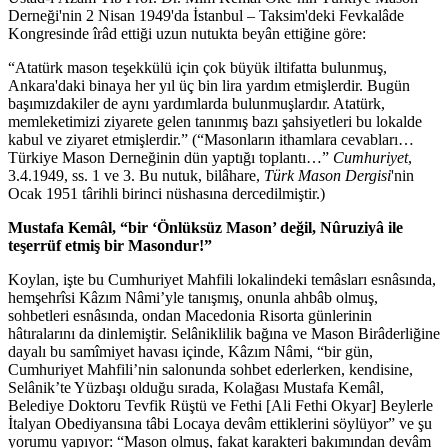
Derneği'nin 2 Nisan 1949'da İstanbul – Taksim'deki Fevkalâde
Kongresinde îrâd ettiği uzun nutukta beyân ettiğine göre:
“Atatürk mason teşekkülü için çok büyük iltifatta bulunmuş,
Ankara'daki binaya her yıl üç bin lira yardım etmişlerdir. Bugün
başımızdakiler de aynı yardımlarda bulunmuşlardır. Atatürk,
memleketimizi ziyarete gelen tanınmış bazı şahsiyetleri bu lokalde
kabul ve ziyaret etmişlerdir.” (“Masonların ithamlara cevabları…
Türkiye Mason Derneğinin dün yaptığı toplantı…”
Cumhuriyet
,
3.4.1949, ss. 1 ve 3. Bu nutuk, bilâhare,
Türk Mason Dergisi
'nin
Ocak 1951 târihli birinci nüshasına dercedilmiştir.)
Mustafa Kemâl, “bir ‘Önlüksüz Mason’ değil, Nûruziyâ ile
teşerrüf etmiş bir Masondur!”
Koylan, işte bu Cumhuriyet Mahfili lokalindeki temâsları esnâsında,
hemşehrîsi Kâzım Nâmi’yle tanışmış, onunla ahbâb olmuş,
sohbetleri esnâsında, ondan Macedonia Risorta günlerinin
hâtıralarını da dinlemiştir. Selâniklilik bağına ve Mason Birâderliğine
dayalı bu samîmiyet havası içinde, Kâzım Nâmi, “bir gün,
Cumhuriyet Mahfili’nin salonunda sohbet ederlerken, kendisine,
Selânik’te Yüzbaşı olduğu sırada, Kolağası Mustafa Kemâl,
Belediye Doktoru Tevfik Rüştü ve Fethi [Ali Fethi Okyar] Beylerle
İtalyan Obediyansına tâbi Locaya devâm ettiklerini söylüyor” ve şu
yorumu yapıyor: “Mason olmuş, fakat karakteri bakımından devâm