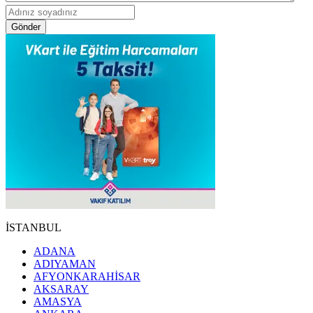
Gönder
İSTANBUL
ADANA
ADIYAMAN
AFYONKARAHİSAR
AKSARAY
AMASYA