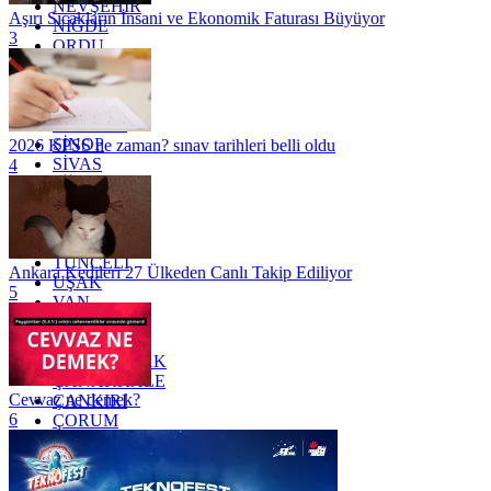
NEVŞEHİR
Aşırı Sıcakların İnsani ve Ekonomik Faturası Büyüyor
NİĞDE
3
ORDU
OSMANİYE
RİZE
SAKARYA
SAMSUN
SİNOP
2026 KPSS ne zaman? sınav tarihleri belli oldu
SİVAS
4
SİİRT
TEKİRDAĞ
TOKAT
TRABZON
TUNCELİ
Ankara Kedileri 27 Ülkeden Canlı Takip Ediliyor
UŞAK
5
VAN
YALOVA
YOZGAT
ZONGULDAK
ÇANAKKALE
Cevvaz ne demek?
ÇANKIRI
6
ÇORUM
İSTANBUL
İZMİR
ŞANLIURFA