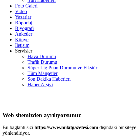
Yurt Haberleri
Foto Galeri
Video
Yazarlar
Röportaj
Biyografi
Anketler
Künye
İletişim
Servisler
Hava Durumu
Trafik Durumu
Süper Lig Puan Durumu ve Fikstür
Tüm Manşetler
Son Dakika Haberleri
Haber Arşivi
Web sitemizden ayrılıyorsunuz
Bu bağlantı sizi
https://www.milatgazetesi.com
dışındaki bir siteye
yönlendiriyor.