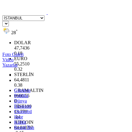
°
28
DOLAR
47,7436
0.18
Foto Galeri
EURO
Video
55,2510
Yazarlar
0.32
STERLİN
64,4811
0.38
GRAM ALTIN
Gündem
6660.55
Politika
0
Dünya
BİST100
Ekonomi
13.779
Otomobil
-14
Spor
BITCOIN
Kültür
64.840,97
Resmi İlan