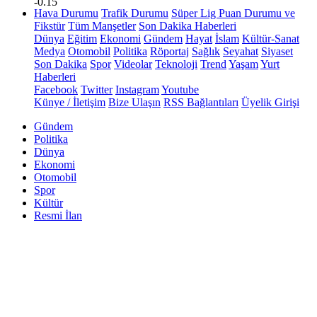
-0.15
Hava Durumu
Trafik Durumu
Süper Lig Puan Durumu ve
Fikstür
Tüm Manşetler
Son Dakika Haberleri
Dünya
Eğitim
Ekonomi
Gündem
Hayat
İslam
Kültür-Sanat
Medya
Otomobil
Politika
Röportaj
Sağlık
Seyahat
Siyaset
Son Dakika
Spor
Videolar
Teknoloji
Trend
Yaşam
Yurt
Haberleri
Facebook
Twitter
Instagram
Youtube
Künye / İletişim
Bize Ulaşın
RSS Bağlantıları
Üyelik Girişi
Gündem
Politika
Dünya
Ekonomi
Otomobil
Spor
Kültür
Resmi İlan