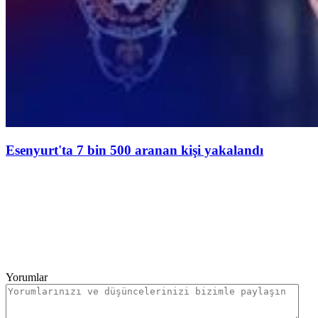
Esenyurt'ta 7 bin 500 aranan kişi yakalandı
Yorumlar