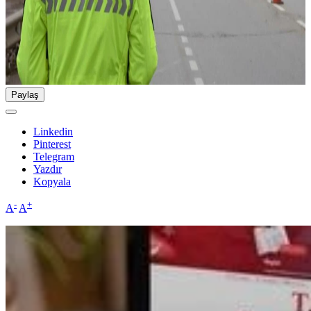
Paylaş
Linkedin
Pinterest
Telegram
Yazdır
Kopyala
-
+
A
A