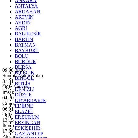
ANKARA
ANTALYA
ARDAHAN
ARTVİN
AYDIN
AĞRI
BALIKESİR
BARTIN
BATMAN
BAYBURT
BOLU
BURDUR
BURSA
09.08.2026
BİLECİK
Sonraki Vakte Kalan
BİNGÖL
31:29
BİTLİS
Öğle Namazı
DENİZLİ
İmsak
DÜZCE
04:20
DİYARBAKIR
Güneş
EDİRNE
06:01
ELAZIĞ
Öğle
ERZURUM
13:15
ERZİNCAN
İkindi
ESKİŞEHİR
17:06
GAZİANTEP
Akşam