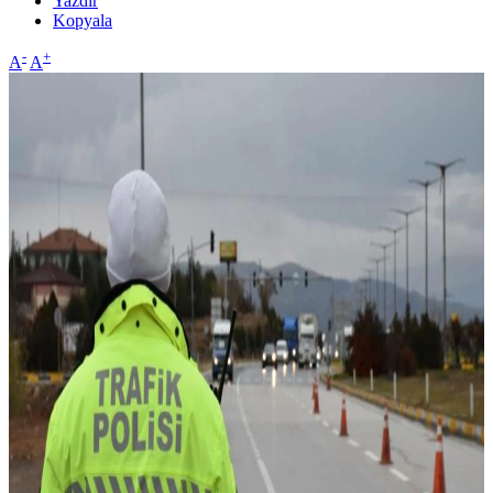
Yazdır
Kopyala
-
+
A
A