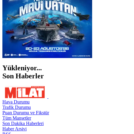
ŞIRNAK
Yükleniyor...
Son Haberler
Hava Durumu
Trafik Durumu
Puan Durumu ve Fikstür
Tüm Manşetler
Son Dakika Haberleri
Haber Arşivi