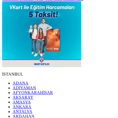
İSTANBUL
ADANA
ADIYAMAN
AFYONKARAHİSAR
AKSARAY
AMASYA
ANKARA
ANTALYA
ARDAHAN