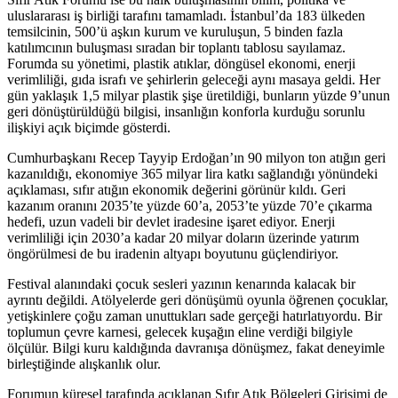
uluslararası iş birliği tarafını tamamladı. İstanbul’da 183 ülkeden
temsilcinin, 500’ü aşkın kurum ve kuruluşun, 5 binden fazla
katılımcının buluşması sıradan bir toplantı tablosu sayılamaz.
Forumda su yönetimi, plastik atıklar, döngüsel ekonomi, enerji
verimliliği, gıda israfı ve şehirlerin geleceği aynı masaya geldi. Her
gün yaklaşık 1,5 milyar plastik şişe üretildiği, bunların yüzde 9’unun
geri dönüştürüldüğü bilgisi, insanlığın konforla kurduğu sorunlu
ilişkiyi açık biçimde gösterdi.
Cumhurbaşkanı Recep Tayyip Erdoğan’ın 90 milyon ton atığın geri
kazanıldığı, ekonomiye 365 milyar lira katkı sağlandığı yönündeki
açıklaması, sıfır atığın ekonomik değerini görünür kıldı. Geri
kazanım oranını 2035’te yüzde 60’a, 2053’te yüzde 70’e çıkarma
hedefi, uzun vadeli bir devlet iradesine işaret ediyor. Enerji
verimliliği için 2030’a kadar 20 milyar doların üzerinde yatırım
öngörülmesi de bu iradenin altyapı boyutunu güçlendiriyor.
Festival alanındaki çocuk sesleri yazının kenarında kalacak bir
ayrıntı değildi. Atölyelerde geri dönüşümü oyunla öğrenen çocuklar,
yetişkinlere çoğu zaman unuttukları sade gerçeği hatırlatıyordu. Bir
toplumun çevre karnesi, gelecek kuşağın eline verdiği bilgiyle
ölçülür. Bilgi kuru kaldığında davranışa dönüşmez, fakat deneyimle
birleştiğinde alışkanlık olur.
Forumun küresel tarafında açıklanan Sıfır Atık Bölgeleri Girişimi de