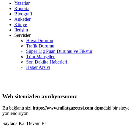
Yazarlar
Röportaj
Biyografi
Anketler
Künye
İletişim
Servisler
Hava Durumu
Trafik Durumu
Süper Lig Puan Durumu ve Fikstür
Tüm Manşetler
Son Dakika Haberleri
Haber Arşivi
Web sitemizden ayrılıyorsunuz
Bu bağlantı sizi
https://www.milatgazetesi.com
dışındaki bir siteye
yönlendiriyor.
Sayfada Kal
Devam Et