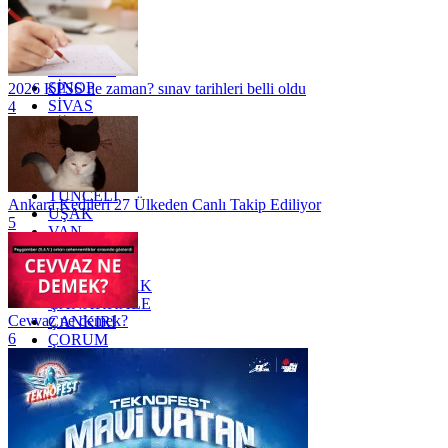
OSMANİYE
RİZE
SAKARYA
SAMSUN
SİNOP
2026 KPSS ne zaman? sınav tarihleri belli oldu
SİVAS
4
SİİRT
TEKİRDAĞ
TOKAT
TRABZON
TUNCELİ
Ankara Kedileri 27 Ülkeden Canlı Takip Ediliyor
UŞAK
5
VAN
YALOVA
YOZGAT
ZONGULDAK
ÇANAKKALE
Cevvaz ne demek?
ÇANKIRI
6
ÇORUM
İSTANBUL
İZMİR
ŞANLIURFA
ŞIRNAK