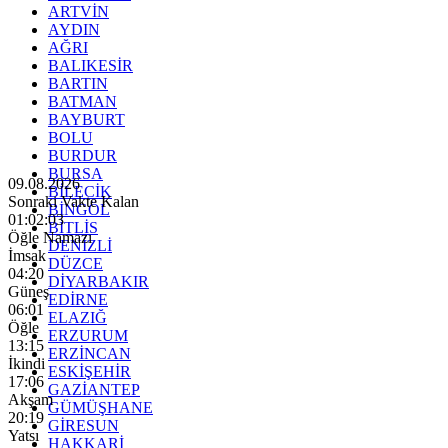
ARTVİN
AYDIN
AĞRI
BALIKESİR
BARTIN
BATMAN
BAYBURT
BOLU
BURDUR
BURSA
09.08.2026
BİLECİK
Sonraki Vakte Kalan
BİNGÖL
01:02:02
BİTLİS
Öğle Namazı
DENİZLİ
İmsak
DÜZCE
04:20
DİYARBAKIR
Güneş
EDİRNE
06:01
ELAZIĞ
Öğle
ERZURUM
13:15
ERZİNCAN
İkindi
ESKİŞEHİR
17:06
GAZİANTEP
Akşam
GÜMÜŞHANE
20:19
GİRESUN
Yatsı
HAKKARİ