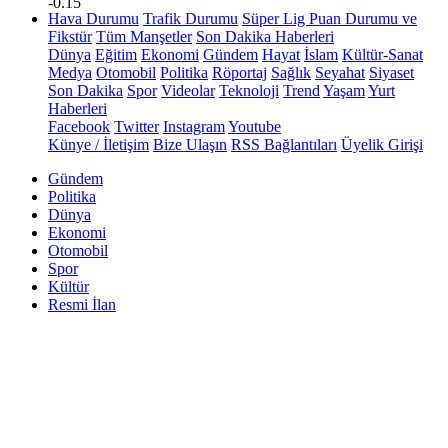
-0.15
Hava Durumu
Trafik Durumu
Süper Lig Puan Durumu ve
Fikstür
Tüm Manşetler
Son Dakika Haberleri
Dünya
Eğitim
Ekonomi
Gündem
Hayat
İslam
Kültür-Sanat
Medya
Otomobil
Politika
Röportaj
Sağlık
Seyahat
Siyaset
Son Dakika
Spor
Videolar
Teknoloji
Trend
Yaşam
Yurt
Haberleri
Facebook
Twitter
Instagram
Youtube
Künye / İletişim
Bize Ulaşın
RSS Bağlantıları
Üyelik Girişi
Gündem
Politika
Dünya
Ekonomi
Otomobil
Spor
Kültür
Resmi İlan