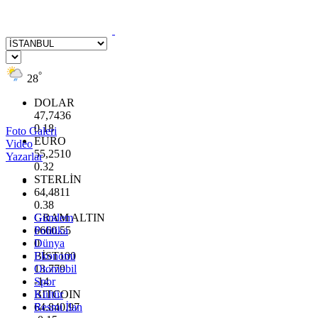
°
28
DOLAR
47,7436
0.18
Foto Galeri
EURO
Video
55,2510
Yazarlar
0.32
STERLİN
64,4811
0.38
GRAM ALTIN
Gündem
6660.55
Politika
0
Dünya
BİST100
Ekonomi
13.779
Otomobil
-14
Spor
BITCOIN
Kültür
64.840,97
Resmi İlan