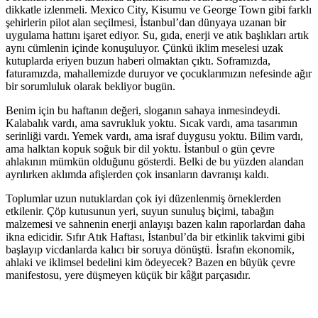
dikkatle izlenmeli. Mexico City, Kisumu ve George Town gibi farklı
şehirlerin pilot alan seçilmesi, İstanbul’dan dünyaya uzanan bir
uygulama hattını işaret ediyor. Su, gıda, enerji ve atık başlıkları artık
aynı cümlenin içinde konuşuluyor. Çünkü iklim meselesi uzak
kutuplarda eriyen buzun haberi olmaktan çıktı. Soframızda,
faturamızda, mahallemizde duruyor ve çocuklarımızın nefesinde ağır
bir sorumluluk olarak bekliyor bugün.
Benim için bu haftanın değeri, sloganın sahaya inmesindeydi.
Kalabalık vardı, ama savrukluk yoktu. Sıcak vardı, ama tasarımın
serinliği vardı. Yemek vardı, ama israf duygusu yoktu. Bilim vardı,
ama halktan kopuk soğuk bir dil yoktu. İstanbul o gün çevre
ahlakının mümkün olduğunu gösterdi. Belki de bu yüzden alandan
ayrılırken aklımda afişlerden çok insanların davranışı kaldı.
Toplumlar uzun nutuklardan çok iyi düzenlenmiş örneklerden
etkilenir. Çöp kutusunun yeri, suyun sunuluş biçimi, tabağın
malzemesi ve sahnenin enerji anlayışı bazen kalın raporlardan daha
ikna edicidir. Sıfır Atık Haftası, İstanbul’da bir etkinlik takvimi gibi
başlayıp vicdanlarda kalıcı bir soruya dönüştü. İsrafın ekonomik,
ahlaki ve iklimsel bedelini kim ödeyecek? Bazen en büyük çevre
manifestosu, yere düşmeyen küçük bir kâğıt parçasıdır.