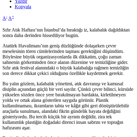
Yazdır
Kopyala
-
+
A
A
Sıfır Atık Haftası’nın İstanbul’da bıraktığı iz, kalabalık dağıldıktan
sonra daha derinden hissediliyor bugün.
Atatürk Havalimanı’nın geniş düzlüğünde dolaşırken çevre
meselesinin tören cümlelerinden taşması gerektiğini düşündüm.
Böylesine büyük organizasyonlarda ilk dikkatim, çoğu zaman
sahnenin görkeminden önce alanın düzenine ve temizliğine gider.
Sıfır atık festival alanındaki o büyük kalabalığa rağmen temizliğin
son derece dikkat çekici olduğunu özellikle kaydetmek gerekir.
Bu yalın gözlem, kalabalık yönetimi, atık davranışı ve kamusal
disiplin açısından güçlü bir veri sayılır. Çünkü çevre bilinci, kürsüde
yükselen sözden önce yere bırakılmayan bardakta, kirletilmeyen
yolda ve ortak alana gösterilen saygıda görünür. Plastik
kullanılmaması, ikramların tahta ve kâğıt gibi geri dönüştürülebilir
araçlarla sunulması, alandaki fikrin gündelik hayata değdiğini
gösteriyordu. Bu tercih küçük bir ayrıntı değildir, zira tek
kullanımlık plastiğin doğadaki direnci insan sabrını ve toprağın
hafızasını aşar.