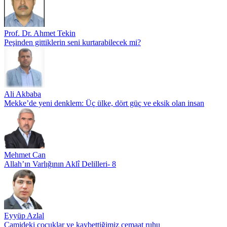
Prof. Dr. Ahmet Tekin
Peşinden gittiklerin seni kurtarabilecek mi?
Ali Akbaba
Mekke’de yeni denklem: Üç ülke, dört güç ve eksik olan insan
Mehmet Can
Allah’ın Varlığının Aklî Delilleri- 8
Eyyüp Azlal
Camideki çocuklar ve kaybettiğimiz cemaat ruhu