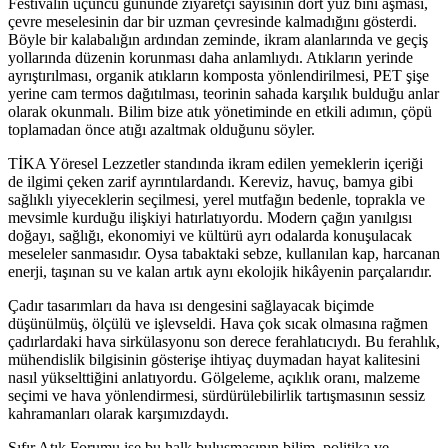
Festivalin üçüncü gününde ziyaretçi sayısının dört yüz bini aşması,
çevre meselesinin dar bir uzman çevresinde kalmadığını gösterdi.
Böyle bir kalabalığın ardından zeminde, ikram alanlarında ve geçiş
yollarında düzenin korunması daha anlamlıydı. Atıkların yerinde
ayrıştırılması, organik atıkların komposta yönlendirilmesi, PET şişe
yerine cam termos dağıtılması, teorinin sahada karşılık bulduğu anlar
olarak okunmalı. Bilim bize atık yönetiminde en etkili adımın, çöpü
toplamadan önce atığı azaltmak olduğunu söyler.
TİKA Yöresel Lezzetler standında ikram edilen yemeklerin içeriği
de ilgimi çeken zarif ayrıntılardandı. Kereviz, havuç, bamya gibi
sağlıklı yiyeceklerin seçilmesi, yerel mutfağın bedenle, toprakla ve
mevsimle kurduğu ilişkiyi hatırlatıyordu. Modern çağın yanılgısı
doğayı, sağlığı, ekonomiyi ve kültürü ayrı odalarda konuşulacak
meseleler sanmasıdır. Oysa tabaktaki sebze, kullanılan kap, harcanan
enerji, taşınan su ve kalan artık aynı ekolojik hikâyenin parçalarıdır.
Çadır tasarımları da hava ısı dengesini sağlayacak biçimde
düşünülmüş, ölçülü ve işlevseldi. Hava çok sıcak olmasına rağmen
çadırlardaki hava sirkülasyonu son derece ferahlatıcıydı. Bu ferahlık,
mühendislik bilgisinin gösterişe ihtiyaç duymadan hayat kalitesini
nasıl yükselttiğini anlatıyordu. Gölgeleme, açıklık oranı, malzeme
seçimi ve hava yönlendirmesi, sürdürülebilirlik tartışmasının sessiz
kahramanları olarak karşımızdaydı.
Sıfır Atık Forumu ise bu halk buluşmasının bilim, politika ve