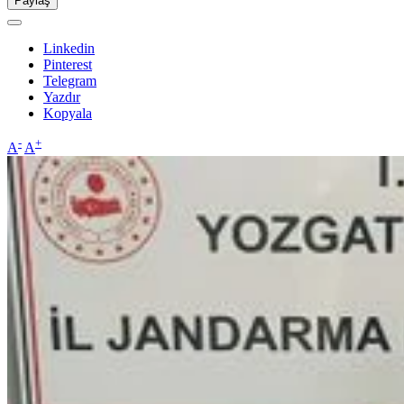
Paylaş
Linkedin
Pinterest
Telegram
Yazdır
Kopyala
-
+
A
A