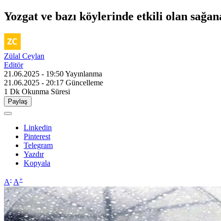
Yozgat ve bazı köylerinde etkili olan sağana
Zülal Ceylan
Editör
21.06.2025 - 19:50
Yayınlanma
21.06.2025 - 20:17
Güncelleme
1 Dk
Okunma Süresi
Paylaş
Linkedin
Pinterest
Telegram
Yazdır
Kopyala
-
+
A
A