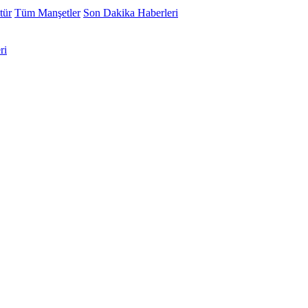
tür
Tüm Manşetler
Son Dakika Haberleri
ri