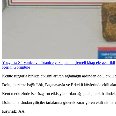
Yozgat'ta Süryanice ve İbranice yazılı, altın işlemeli kitap ele geçirildi
İçeriği Görüntüle
Kentte rüzgarla birlikte etkisini artıran sağanağın ardından dolu etkili 
Dolu, merkeze bağlı Lök, Başınayayla ve Erkekli köylerinde ekili alanl
Kent merkezinde ise rüzgarın etkisiyle kırılan ağaç dalı, park halindek
Dolunun ardından çiftçiler tarlalarına giderek zarar gören ekili alanları
Kaynak:
AA