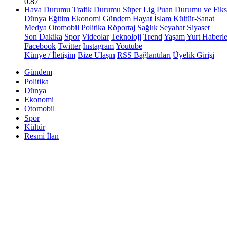
0.87
Hava Durumu
Trafik Durumu
Süper Lig Puan Durumu ve Fiks
Dünya
Eğitim
Ekonomi
Gündem
Hayat
İslam
Kültür-Sanat
Medya
Otomobil
Politika
Röportaj
Sağlık
Seyahat
Siyaset
Son Dakika
Spor
Videolar
Teknoloji
Trend
Yaşam
Yurt Haberle
Facebook
Twitter
Instagram
Youtube
Künye / İletişim
Bize Ulaşın
RSS Bağlantıları
Üyelik Girişi
Gündem
Politika
Dünya
Ekonomi
Otomobil
Spor
Kültür
Resmi İlan