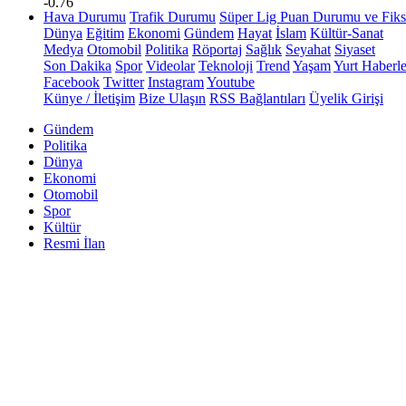
-0.76
Hava Durumu
Trafik Durumu
Süper Lig Puan Durumu ve Fiks
Dünya
Eğitim
Ekonomi
Gündem
Hayat
İslam
Kültür-Sanat
Medya
Otomobil
Politika
Röportaj
Sağlık
Seyahat
Siyaset
Son Dakika
Spor
Videolar
Teknoloji
Trend
Yaşam
Yurt Haberle
Facebook
Twitter
Instagram
Youtube
Künye / İletişim
Bize Ulaşın
RSS Bağlantıları
Üyelik Girişi
Gündem
Politika
Dünya
Ekonomi
Otomobil
Spor
Kültür
Resmi İlan