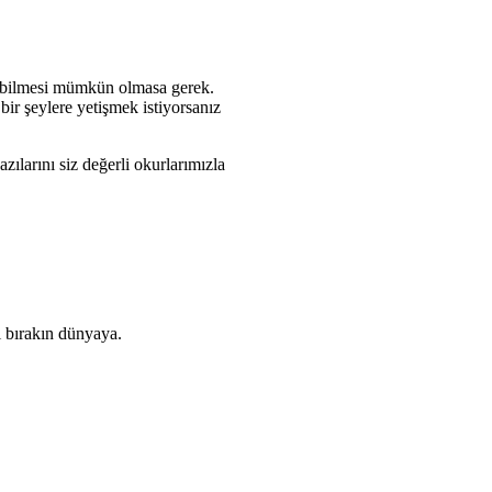
rabilmesi mümkün olmasa gerek.
r şeylere yetişmek istiyorsanız
ılarını siz değerli okurlarımızla
ı bırakın dünyaya.