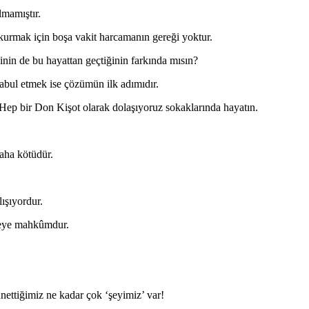
lmamıştır.
 kurmak için boşa vakit harcamanın gereği yoktur.
inin de bu hayattan geçtiğinin farkında mısın?
 kabul etmek ise çözümün ilk adımıdır.
 Hep bir Don Kişot olarak dolaşıyoruz sokaklarında hayatın.
aha kötüdür.
ışıyordur.
tmeye mahkûmdur.
nnettiğimiz ne kadar çok ‘şeyimiz’ var!