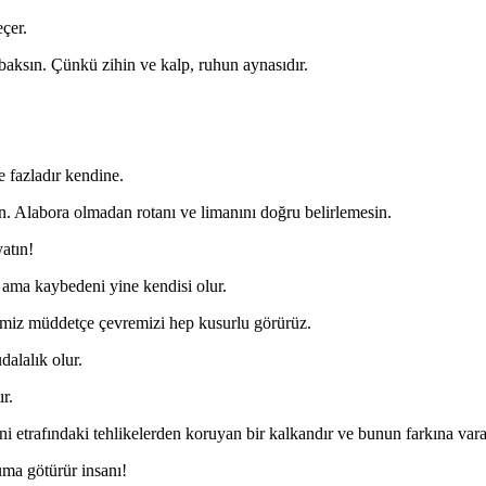
eçer.
 baksın. Çünkü zihin ve kalp, ruhun aynasıdır.
e fazladır kendine.
n. Alabora olmadan rotanı ve limanını doğru belirlemesin.
atın!
 ama kaybedeni yine kendisi olur.
miz müddetçe çevremizi hep kusurlu görürüz.
alalık olur.
r.
ni etrafındaki tehlikelerden koruyan bir kalkandır ve bunun farkına var
uma götürür insanı!