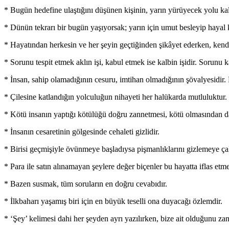
* Bugün hedefine ulaştığını düşünen kişinin, yarın yürüyecek yolu ka
* Dünün tekrarı bir bugün yaşıyorsak; yarın için umut besleyip hayal
* Hayatından herkesin ve her şeyin geçtiğinden şikâyet ederken, kend
* Sorunu tespit etmek aklın işi, kabul etmek ise kalbin işidir. Sorunu
* İnsan, sahip olamadığının cesuru, imtihan olmadığının şövalyesidir.
* Çilesine katlandığın yolculuğun nihayeti her halükarda mutluluktur.
* Kötü insanın yaptığı kötülüğü doğru zannetmesi, kötü olmasından d
* İnsanın cesaretinin gölgesinde cehaleti gizlidir.
* Birisi geçmişiyle övünmeye başladıysa pişmanlıklarını gizlemeye çal
* Para ile satın alınamayan şeylere değer biçenler bu hayatta iflas e
* Bazen susmak, tüm soruların en doğru cevabıdır.
* İlkbaharı yaşamış biri için en büyük teselli ona duyacağı özlemdir.
* ‘Şey’ kelimesi dahi her şeyden ayrı yazılırken, bize ait olduğunu za