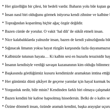
* Her güzelliğin bir çilesi, bir bedeli vardır. Baharın yolu bile kıştan g
* İnsan nasıl biri olduğunu görmek istiyorsa kendi zihnine ve kalbine
* Toprağından koparılmış hiçbir ağaç özgür değildir.
* Bazen cümle de yorulur. O vakit ‘hal dili’ ile sükût etmeli insan.
* Nice kalabalıklarda yalnızdır insan, bazen de kendi yalnızlığında bil
* Sığınacak limanın yoksa hayat rüzgârı karşısında fazla dayanamazsı
* Kalbinizle tutunun hayata… Ki kalbin sesi en huzurlu terazisidir hay
* İnsanın kendisiyle verdiği savaşın kazananının kim olduğu bilinmez
* Başkasında gördüğümüz kusuru kendimizde aramaktan imtina ettiği
* Her günümüz dünü şikâyet ile geçerse yarınlar için hayal kurmak bud
* Yorgunluk nedir, bilir misin? Kendinden farklı biri olmaya çalışmaktı
* Bazen kendini bir kafese hapsolmuş hissedersin. Belki de o kafes se
* Özüne dönmeli insan, özünde aramalı kendini, başka arayışlar uçur