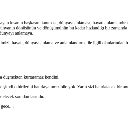
ayan insanın başkasını tanıması, dünyayı anlaması, hayatı anlamlandı
ünyanın dönüşünün ve dönüşümünün bu kadar hızlandığı bir zamanda bi
 dünyayı anlamaya.
zi, hayatı, dünyayı anlama ve anlamlandırma ile ilgili olanlarından baz
ğa düşmekten kurtaramaz kendini.
imdi o birilerini hatırlayanımız bile yok. Yarın sizi hatırlatacak bir an
delecek son damlasındır.
 gece....