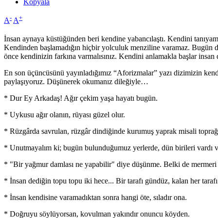
Kopyala
-
+
A
A
İnsan aynaya küstüğünden beri kendine yabancılaştı. Kendini tanıyam
Kendinden başlamadığın hiçbir yolculuk menziline varamaz. Bugün d
önce kendinizin farkına varmalısınız. Kendini anlamakla başlar insan
En son üçüncüsünü yayınladığımız “Aforizmalar” yazı dizimizin kendimi
paylaşıyoruz. Düşünerek okumanız dileğiyle…
* Dur Ey Arkadaş! Ağır çekim yaşa hayatı bugün.
* Uykusu ağır olanın, rüyası güzel olur.
* Rüzgârda savrulan, rüzgâr dindiğinde kurumuş yaprak misali topra
* Unutmayalım ki; bugün bulunduğumuz yerlerde, dün birileri vardı ve ş
* "Bir yağmur damlası ne yapabilir" diye düşünme. Belki de mermeri 
* İnsan dediğin topu topu iki hece... Bir tarafı gündüz, kalan her tarafı
* İnsan kendisine varamadıktan sonra hangi öte, sıladır ona.
* Doğruyu söylüyorsan, kovulman yakındır onuncu köyden.