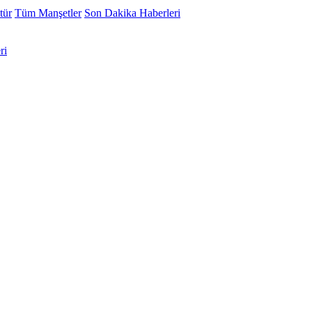
tür
Tüm Manşetler
Son Dakika Haberleri
ri