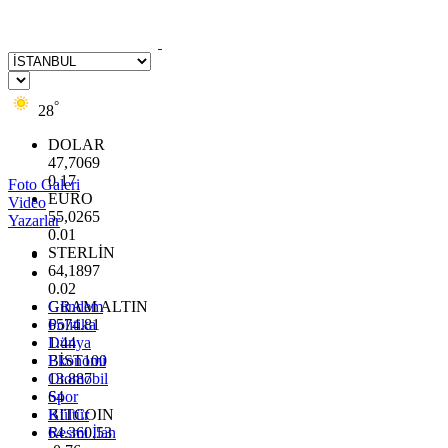
°
28
DOLAR
47,7069
0.17
Foto Galeri
EURO
Video
55,0265
Yazarlar
0.01
STERLİN
64,1897
0.02
GRAM ALTIN
Gündem
6574.81
Politika
1.44
Dünya
BİST100
Ekonomi
13.887
Otomobil
64
Spor
BITCOIN
Kültür
64.360,53
Resmi İlan