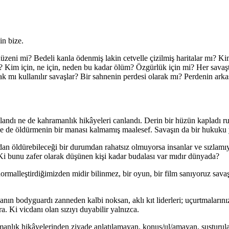
in bize.
zeni mi? Bedeli kanla ödenmiş lakin cetvelle çizilmiş haritalar mı? K
? Kim için, ne için, neden bu kadar ölüm? Özgürlük için mi? Her savaş
k mı kullanılır savaşlar? Bir sahnenin perdesi olarak mı? Perdenin ark
landı ne de kahramanlık hikâyeleri canlandı. Derin bir hüzün kapladı
ne de öldürmenin bir manası kalmamış maalesef. Savaşın da bir hukuku 
an öldürebileceği bir durumdan rahatsız olmuyorsa insanlar ve sızlamıyo
? Ki bunu zafer olarak düşünen kişi kadar budalası var mıdır dünyada?
ormalleştirdiğimizden midir bilinmez, bir oyun, bir film sanıyoruz sava
ın bodyguardı zanneden kalbi noksan, aklı kıt liderleri; uçurtmalarınız 
. Ki vicdanı olan sızıyı duyabilir yalnızca.
ramanlık hikâyelerinden ziyade anlatılamayan, konuş/ul/amayan, susturula