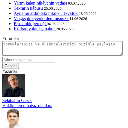
Yarım kalan hikâyenin vedası
03.07.2026
Tekrarın kâbusu
25.06.2026
Aynanın ardındaki hikmet: Tevafuk
18.06.2026
Vazgeçilmeyenlerden misiniz?
11.06.2026
Pişmanlık gerçeği
04.06.2026
Kurban yakınlaşmaktır
28.05.2026
Yorumlar
Gönder
Yazarlar
Selahattin Gezer
Hakikatten rahatsız olanlara