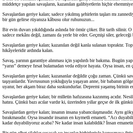
müddetçe yapılan savaşların, kazanılan galibiyetlerin hiçbir ehemmiyet
Savaşlardan geriye kalan; sadece yıkılmış şehirlerin taşları mı zanned
bir gün gelirse rüyanıza kâbusu olur ruhunuzun...
Bir evin duvarı yıkıldığında aslında bir ömür çöker. Bir tarih silinir
sadece mekânı değil, zamanı da yerle bir eder. Geçmişi siler, geleceği 
Savaşlardan geriye kalan; kazanılan değil kanla sulanan topraktır. To
hikâyeleridir ardında kalan.
Savaş, yarının garantiye alınması için yapılırdı bir bakıma. Bugün yap
“yarın” demeye fırsat bulamadan veda ediyor hayata. Oysa insan, en ço
Savaşlardan geriye kalan; kazananlar değildir çoğu zaman. Çünkü savaş
taşıyanlardır. Yavrusunun yokluğuyla yaşayan anne, bir babanın gölge
uyanır, her akşam biraz daha suskundurlar. Depremi yaşamış birinin en 
Savaşlardan geriye kalan; bir milletin hafızasına kazınmış acıdır. Nes
hatıra. Çünkü bazı acılar vardır ki, üzerinden yıllar geçse de ilk günkü 
Savaşlardan geriye kalan; insanın insana yabancılaşmasıdır. Aynı gök
bırakmasıdır. Oysa insandır insanın en kıymetli emaneti. “Acı duyabili
kadar duyabiliyoruz acaba? Ne kadar insan kalabildik? İnsan emanetin
Bir gün elbet silahlar susacak ve insanlar birbirleriyle konuşmaya ih