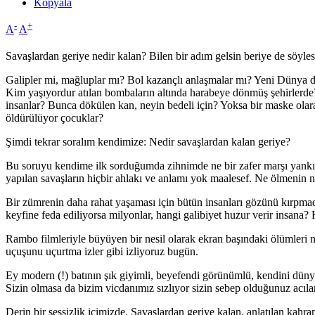
Kopyala
-
+
A
A
Savaşlardan geriye nedir kalan? Bilen bir adım gelsin beriye de söyles
Galipler mi, mağluplar mı? Bol kazançlı anlaşmalar mı? Yeni Dünya dü
Kim yaşıyordur atılan bombaların altında harabeye dönmüş şehirlerde
insanlar? Bunca dökülen kan, neyin bedeli için? Yoksa bir maske olara
öldürülüyor çocuklar?
Şimdi tekrar soralım kendimize: Nedir savaşlardan kalan geriye?
Bu soruyu kendime ilk sorduğumda zihnimde ne bir zafer marşı yankı
yapılan savaşların hiçbir ahlakı ve anlamı yok maalesef. Ne ölmenin 
Bir zümrenin daha rahat yaşaması için bütün insanları gözünü kırpmad
keyfine feda ediliyorsa milyonlar, hangi galibiyet huzur verir insana
Rambo filmleriyle büyüyen bir nesil olarak ekran başındaki ölümleri n
uçuşunu uçurtma izler gibi izliyoruz bugün.
Ey modern (!) batının şık giyimli, beyefendi görünümlü, kendini dünyan
Sizin olmasa da bizim vicdanımız sızlıyor sizin sebep olduğunuz acılara
Derin bir sessizlik içimizde. Savaşlardan geriye kalan, anlatılan kah