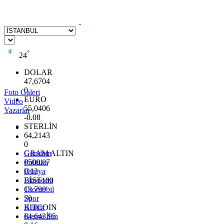
°
24
DOLAR
47,6704
0
Foto Galeri
EURO
Video
55,0406
Yazarlar
-0.08
STERLİN
64,2143
0
GRAM ALTIN
Gündem
6500.87
Politika
0.12
Dünya
BİST100
Ekonomi
13.799
Otomobil
70
Spor
BITCOIN
Kültür
64.643,95
Resmi İlan