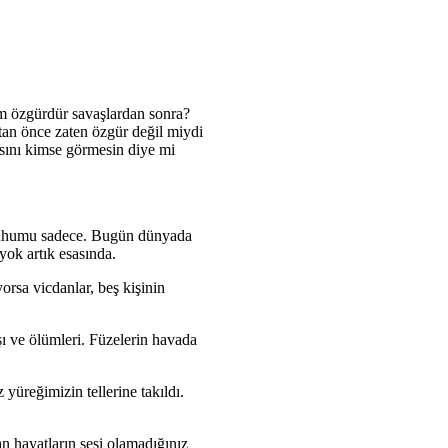
im özgürdür savaşlardan sonra?
tan önce zaten özgür değil miydi
asını kimse görmesin diye mi
 ruhumu sadece. Bugün dünyada
yok artık esasında.
rsa vicdanlar, beş kişinin
şı ve ölümleri. Füzelerin havada
yüreğimizin tellerine takıldı.
n hayatların sesi olamadığınız