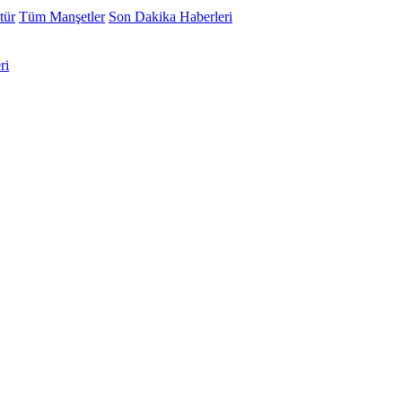
tür
Tüm Manşetler
Son Dakika Haberleri
ri