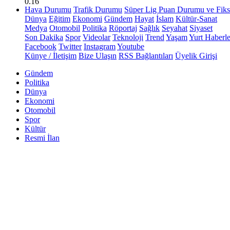
0.16
Hava Durumu
Trafik Durumu
Süper Lig Puan Durumu ve Fiks
Dünya
Eğitim
Ekonomi
Gündem
Hayat
İslam
Kültür-Sanat
Medya
Otomobil
Politika
Röportaj
Sağlık
Seyahat
Siyaset
Son Dakika
Spor
Videolar
Teknoloji
Trend
Yaşam
Yurt Haberle
Facebook
Twitter
Instagram
Youtube
Künye / İletişim
Bize Ulaşın
RSS Bağlantıları
Üyelik Girişi
Gündem
Politika
Dünya
Ekonomi
Otomobil
Spor
Kültür
Resmi İlan