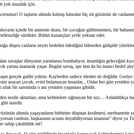
i yok insanlık için.
iyorsunuz! O taşların altında kalmış hatıralar hiç mi gözünüz de canlanm
. O duvarın içinde bir annenin duası, bir çocuğun gülümsemesi, bir baban
belirsizliğe sürükler. Bütün kazançları yerle yeksan eder.
prağa düşen canların neyin bedelini ödediğini bilmeden gidişidir yürekl
ılan savaşlar dünyanın yarınlarını bombalıyor, insanlığın geleceğini kıy
k yarına inanarak yaşar. Bugün savaş, işte tam da bu inancı hedef alıy
ın gerçek galibi yoktur. Kaybeden sadece ölenler de değildir. Geriye k
sini arayan çocuk, evini bulamayan insanlar... Onlar her gün yeniden y
ufak bir sarsıntıda o anı yeniden yaşaması gibidir.
ilden nesile aktarılan, ama kelimelere sığmayan bir sızı… Anlatıldıkça ha
gibi tazedir.
yüzünün altında yaşayanların birbirine düşman kesilmesi, merhametin y
yorsan canlısın, başkasının acısını duyabiliyorsan insansın” diyor ya To
e sahip çıkabildik mi?
tiyaç duyacak. O gün geldiğinde insanlarla konuşacak kelimelerimiz kal