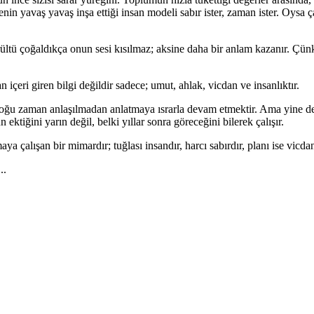
nin yavaş yavaş inşa ettiği insan modeli sabır ister, zaman ister. Oysa ç
ltü çoğaldıkça onun sesi kısılmaz; aksine daha bir anlam kazanır. Çünkü
n içeri giren bilgi değildir sadece; umut, ahlak, vicdan ve insanlıktır.
a, çoğu zaman anlaşılmadan anlatmaya ısrarla devam etmektir. Ama yine
iğini yarın değil, belki yıllar sonra göreceğini bilerek çalışır.
 çalışan bir mimardır; tuğlası insandır, harcı sabırdır, planı ise vicdan
..