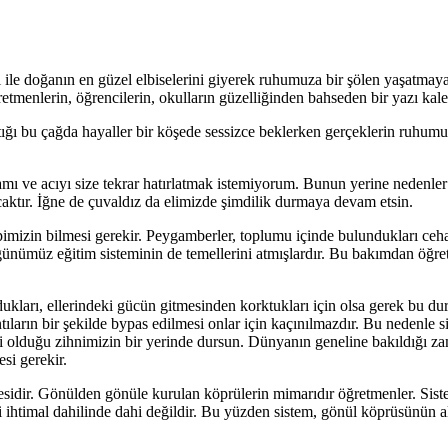
ile doğanın en güzel elbiselerini giyerek ruhumuza bir şölen yaşatmaya
retmenlerin, öğrencilerin, okulların güzelliğinden bahseden bir yazı kal
ığı bu çağda hayaller bir köşede sessizce beklerken gerçeklerin ruhumu
mı ve acıyı size tekrar hatırlatmak istemiyorum. Bunun yerine nedenle
tır. İğne de çuvaldız da elimizde şimdilik durmaya devam etsin.
izin bilmesi gerekir. Peygamberler, toplumu içinde bulundukları cehal
günümüz eğitim sisteminin de temellerini atmışlardır. Bu bakımdan öğr
ları, ellerindeki gücün gitmesinden korktukları için olsa gerek bu du
ntıların bir şekilde bypas edilmesi onlar için kaçınılmazdır. Bu nedenle 
eni olduğu zihnimizin bir yerinde dursun. Dünyanın geneline bakıldığı z
si gerekir.
sidir. Gönülden gönüle kurulan köprülerin mimarıdır öğretmenler. Siste
mesi ihtimal dahilinde dahi değildir. Bu yüzden sistem, gönül köprüsünün 