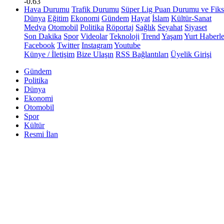
-0.63
Hava Durumu
Trafik Durumu
Süper Lig Puan Durumu ve Fiks
Dünya
Eğitim
Ekonomi
Gündem
Hayat
İslam
Kültür-Sanat
Medya
Otomobil
Politika
Röportaj
Sağlık
Seyahat
Siyaset
Son Dakika
Spor
Videolar
Teknoloji
Trend
Yaşam
Yurt Haberle
Facebook
Twitter
Instagram
Youtube
Künye / İletişim
Bize Ulaşın
RSS Bağlantıları
Üyelik Girişi
Gündem
Politika
Dünya
Ekonomi
Otomobil
Spor
Kültür
Resmi İlan