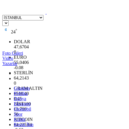
°
24
DOLAR
47,6704
0
Foto Galeri
EURO
Video
55,0406
Yazarlar
-0.08
STERLİN
64,2143
0
GRAM ALTIN
Gündem
6510.40
Politika
0.45
Dünya
BİST100
Ekonomi
13.799
Otomobil
70
Spor
BITCOIN
Kültür
64.225,61
Resmi İlan