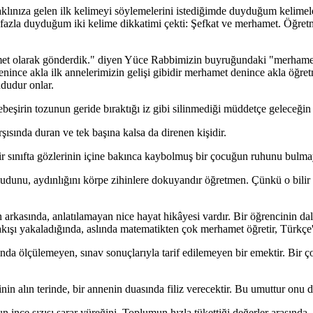
ınıza gelen ilk kelimeyi söylemelerini istediğimde duyduğum kelimeler
n fazla duyduğum iki kelime dikkatimi çekti: Şefkat ve merhamet. Öğret
t olarak gönderdik." diyen Yüce Rabbimizin buyruğundaki "merhamet"
nince akla ilk annelerimizin gelişi gibidir merhamet denince akla öğre
dudur onlar.
eşirin tozunun geride bıraktığı iz gibi silinmediği müddetçe geleceğin i
şısında duran ve tek başına kalsa da direnen kişidir.
r sınıfta gözlerinin içine bakınca kaybolmuş bir çocuğun ruhunu bulma
unu, aydınlığını körpe zihinlere dokuyandır öğretmen. Çünkü o bilir ki
un arkasında, anlatılamayan nice hayat hikâyesi vardır. Bir öğrencinin d
kışı yakaladığında, aslında matematikten çok merhamet öğretir, Türkçe'
nda ölçülemeyen, sınav sonuçlarıyla tarif edilemeyen bir emektir. Bir
in alın terinde, bir annenin duasında filiz verecektir. Bu umuttur onu di
un ince sızısı sarar yüreğini. Toplumun hızla tükettiği değerler arasınd