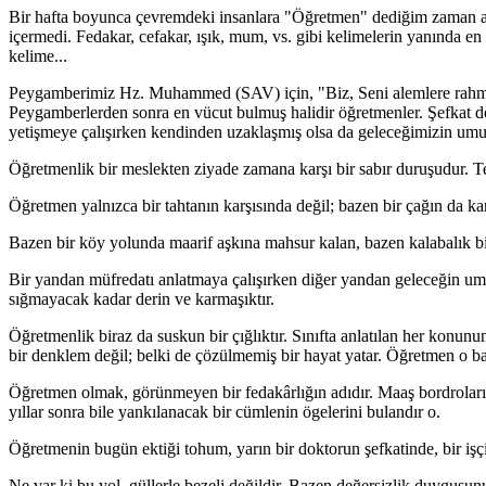
Bir hafta boyunca çevremdeki insanlara "Öğretmen" dediğim zaman akl
içermedi. Fedakar, cefakar, ışık, mum, vs. gibi kelimelerin yanında e
kelime...
Peygamberimiz Hz. Muhammed (SAV) için, "Biz, Seni alemlere rahme
Peygamberlerden sonra en vücut bulmuş halidir öğretmenler. Şefkat de
yetişmeye çalışırken kendinden uzaklaşmış olsa da geleceğimizin umu
Öğretmenlik bir meslekten ziyade zamana karşı bir sabır duruşudur. Teb
Öğretmen yalnızca bir tahtanın karşısında değil; bazen bir çağın da kar
Bazen bir köy yolunda maarif aşkına mahsur kalan, bazen kalabalık bi
Bir yandan müfredatı anlatmaya çalışırken diğer yandan geleceğin umud
sığmayacak kadar derin ve karmaşıktır.
Öğretmenlik biraz da suskun bir çığlıktır. Sınıfta anlatılan her konun
bir denklem değil; belki de çözülmemiş bir hayat yatar. Öğretmen o ba
Öğretmen olmak, görünmeyen bir fedakârlığın adıdır. Maaş bordroları
yıllar sonra bile yankılanacak bir cümlenin ögelerini bulandır o.
Öğretmenin bugün ektiği tohum, yarın bir doktorun şefkatinde, bir işçin
Ne var ki bu yol, güllerle bezeli değildir. Bazen değersizlik duygusun