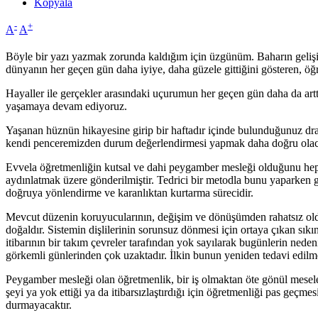
Kopyala
-
+
A
A
Böyle bir yazı yazmak zorunda kaldığım için üzgünüm. Baharın gelişi 
dünyanın her geçen gün daha iyiye, daha güzele gittiğini gösteren, öğ
Hayaller ile gerçekler arasındaki uçurumun her geçen gün daha da artt
yaşamaya devam ediyoruz.
Yaşanan hüznün hikayesine girip bir haftadır içinde bulunduğunuz dra
kendi penceremizden durum değerlendirmesi yapmak daha doğru olacak
Evvela öğretmenliğin kutsal ve dahi peygamber mesleği olduğunu hepim
aydınlatmak üzere gönderilmiştir. Tedrici bir metodla bunu yaparken 
doğruya yönlendirme ve karanlıktan kurtarma sürecidir.
Mevcut düzenin koruyucularının, değişim ve dönüşümden rahatsız olduk
doğaldır. Sistemin dişlilerinin sorunsuz dönmesi için ortaya çıkan sıkı
itibarının bir takım çevreler tarafından yok sayılarak bugünlerin ned
görkemli günlerinden çok uzaktadır. İlkin bunun yeniden tedavi edilme
Peygamber mesleği olan öğretmenlik, bir iş olmaktan öte gönül mesele
şeyi ya yok ettiği ya da itibarsızlaştırdığı için öğretmenliği pas geç
durmayacaktır.