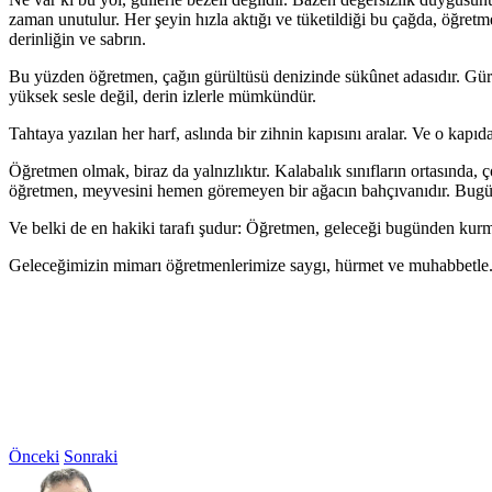
zaman unutulur. Her şeyin hızla aktığı ve tüketildiği bu çağda, öğretme
derinliğin ve sabrın.
Bu yüzden öğretmen, çağın gürültüsü denizinde sükûnet adasıdır. Gürü
yüksek sesle değil, derin izlerle mümkündür.
Tahtaya yazılan her harf, aslında bir zihnin kapısını aralar. Ve o kapıda
Öğretmen olmak, biraz da yalnızlıktır. Kalabalık sınıfların ortasınd
öğretmen, meyvesini hemen göremeyen bir ağacın bahçıvanıdır. Bugün ekt
Ve belki de en hakiki tarafı şudur: Öğretmen, geleceği bugünden kurmaya
Geleceğimizin mimarı öğretmenlerimize saygı, hürmet ve muhabbetle.
Önceki
Sonraki