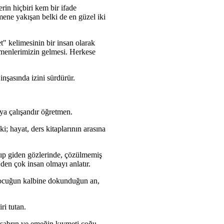
in hiçbiri kem bir ifade
mene yakışan belki de en güzel iki
 kelimesinin bir insan olarak
tmenlerimizin gelmesi. Herkese
nşasında izini sürdürür.
ya çalışandır öğretmen.
; hayat, ders kitaplarının arasına
alıp giden gözlerinde, çözülmemiş
den çok insan olmayı anlatır.
 çocuğun kalbine dokunduğun an,
ri tutan.
a, sabrın ve emeğin kıymeti çoğu