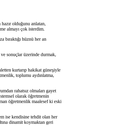
 hazır olduğunu anlatan,
eme almayı çok isterdim.
za bıraktığı hüznü her an
r ve sonuçlar üzerinde durmak,
etten kurtarıp hakikat güneşiyle
etmenlik, toplumu aydınlatma,
rumdan rahatsız olmaları gayet
sistemsel olarak öğretmenin
aman öğretmenlik maalesef ki eski
m ise kendisine tehdit olan her
altına dinamit koymaktan geri