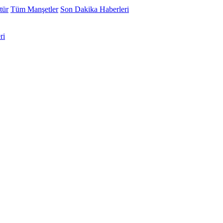
tür
Tüm Manşetler
Son Dakika Haberleri
ri