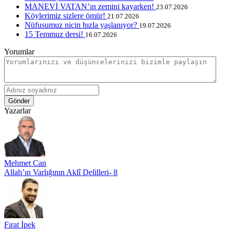
MANEVİ VATAN’ın zemini kayarken!
23.07.2026
Köylerimiz sizlere ömür!
21.07.2026
Nüfusumuz niçin hızla yaşlanıyor?
19.07.2026
15 Temmuz dersi!
16.07.2026
Yorumlar
Gönder
Yazarlar
Mehmet Can
Allah’ın Varlığının Aklî Delilleri- 8
Fırat İpek