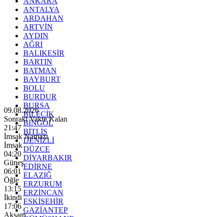
ANKARA
ANTALYA
ARDAHAN
ARTVİN
AYDIN
AĞRI
BALIKESİR
BARTIN
BATMAN
BAYBURT
BOLU
BURDUR
BURSA
09.08.2026
BİLECİK
Sonraki Vakte Kalan
BİNGÖL
21:46
BİTLİS
İmsak Namazı
DENİZLİ
İmsak
DÜZCE
04:20
DİYARBAKIR
Güneş
EDİRNE
06:01
ELAZIĞ
Öğle
ERZURUM
13:15
ERZİNCAN
İkindi
ESKİŞEHİR
17:06
GAZİANTEP
Akşam