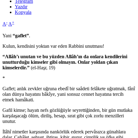
Telegram
Yazdır
Kopyala
-
+
A
A
Yani
“gaflet”
.
Kulun, kendisini yoktan var eden Rabbini unutması!
“Allâh’ı unutan ve bu yüzden Allâh’ın da onlara kendilerini
unutturduğu kimseler gibi olmayın. Onlar yoldan çıkan
kimselerdir.”
(el-Haşr, 19)
*
Gaflet; anlık zevkler uğruna ebedî bir saâdeti felâkete uğratmak, fânî
olan dünya hayatını bâkîye, yani sonsuz cennet hayatına tercih
etmek hamâkati.
Gafil kimse; hayatı nefs gözlüğüyle seyrettiğinden, bir gün mutlaka
karşılaşacağı ölüm, diriliş, hesap, sırat gibi çok zorlu menzilleri
unutur.
İlâhî nimetler karşısında nankörlük ederek pervâsızca günahlara
dalar. Cehâlet, şehvet, ihtiras, kibir, gurur, cimrilik ve öfke gibi