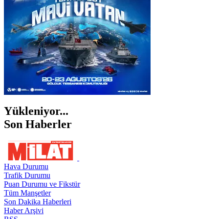
ŞIRNAK
Yükleniyor...
Son Haberler
Hava Durumu
Trafik Durumu
Puan Durumu ve Fikstür
Tüm Manşetler
Son Dakika Haberleri
Haber Arşivi