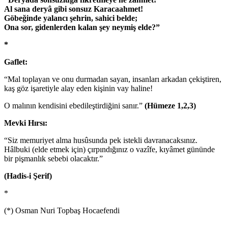
Al sana deryâ gibi sonsuz Karacaahmet!
Göbeğinde yalancı şehrin, sahici belde;
Ona sor, gidenlerden kalan şey neymiş elde?”
*
Gaflet:
“Mal toplayan ve onu durmadan sayan, insanları arkadan çekiştiren,
kaş göz işaretiyle alay eden kişinin vay haline!
O malının kendisini ebedileştirdiğini sanır.”
(Hümeze 1,2,3)
Mevki Hırsı:
“Siz memuriyet alma husûsunda pek istekli davranacaksınız.
Hâlbuki (elde etmek için) çırpındığınız o vazîfe, kıyâmet gününde
bir pişmanlık sebebi olacaktır.”
(Hadis-i Şerif)
*
(*) Osman Nuri Topbaş Hocaefendi