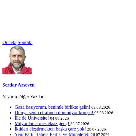
Önceki
Sonraki
Serdar Arseven
Yazarın Diğer Yazıları
Gaza basıyorum, benimle birlikte gelin!
09.08.2026
Dünya senin etrafında dönmüyor komşu!
06.08.2026
İlle de Üniversite!
04.08.2026
Milyonlarca mesleksiz genç!
30.07.2026
İktidarı eleştirmekten başka çare yok!
28.07.2026
Yeni Parti, Tabela Partisi ve Muhalefet!
26.07.2026