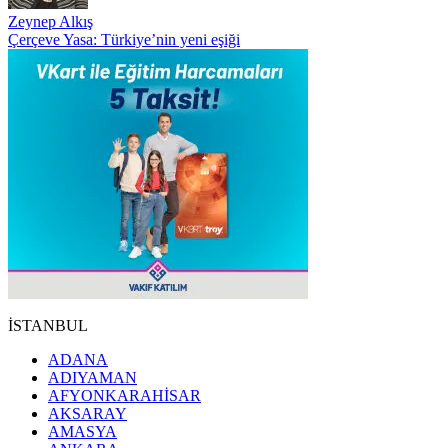
Zeynep Alkış
Çerçeve Yasa: Türkiye’nin yeni eşiği
İSTANBUL
ADANA
ADIYAMAN
AFYONKARAHİSAR
AKSARAY
AMASYA