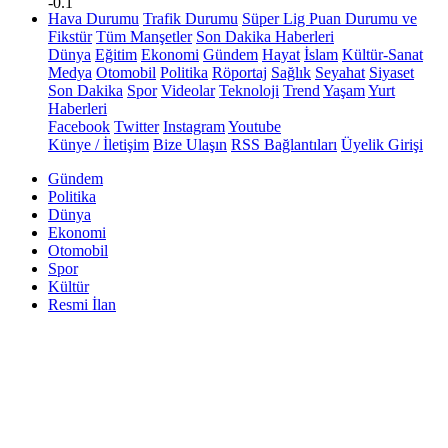
-0.1
Hava Durumu
Trafik Durumu
Süper Lig Puan Durumu ve
Fikstür
Tüm Manşetler
Son Dakika Haberleri
Dünya
Eğitim
Ekonomi
Gündem
Hayat
İslam
Kültür-Sanat
Medya
Otomobil
Politika
Röportaj
Sağlık
Seyahat
Siyaset
Son Dakika
Spor
Videolar
Teknoloji
Trend
Yaşam
Yurt
Haberleri
Facebook
Twitter
Instagram
Youtube
Künye / İletişim
Bize Ulaşın
RSS Bağlantıları
Üyelik Girişi
Gündem
Politika
Dünya
Ekonomi
Otomobil
Spor
Kültür
Resmi İlan