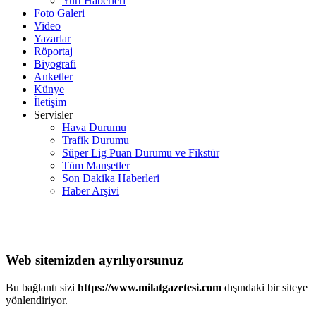
Yurt Haberleri
Foto Galeri
Video
Yazarlar
Röportaj
Biyografi
Anketler
Künye
İletişim
Servisler
Hava Durumu
Trafik Durumu
Süper Lig Puan Durumu ve Fikstür
Tüm Manşetler
Son Dakika Haberleri
Haber Arşivi
Web sitemizden ayrılıyorsunuz
Bu bağlantı sizi
https://www.milatgazetesi.com
dışındaki bir siteye
yönlendiriyor.