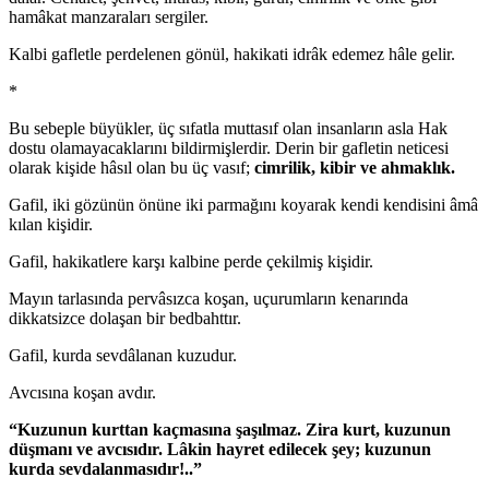
hamâkat manzaraları sergiler.
Kalbi gafletle perdelenen gönül, hakikati idrâk edemez hâle gelir.
*
Bu sebeple büyükler, üç sıfatla muttasıf olan insanların asla Hak
dostu olamayacaklarını bildirmişlerdir. Derin bir gafletin neticesi
olarak kişide hâsıl olan bu üç vasıf;
cimrilik, kibir ve ahmaklık.
Gafil, iki gözünün önüne iki parmağını koyarak kendi kendisini âmâ
kılan kişidir.
Gafil, hakikatlere karşı kalbine perde çekilmiş kişidir.
Mayın tarlasında pervâsızca koşan, uçurumların kenarında
dikkatsizce dolaşan bir bedbahttır.
Gafil, kurda sevdâlanan kuzudur.
Avcısına koşan avdır.
“Kuzunun kurttan kaçmasına şaşılmaz. Zira kurt, kuzunun
düşmanı ve avcısıdır. Lâkin hayret edilecek şey; kuzunun
kurda sevdalanmasıdır!..”