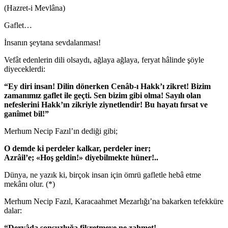
(Hazret-i Mevlâna)
Gaflet…
İnsanın şeytana sevdalanması!
Vefât edenlerin dili olsaydı, ağlaya ağlaya, feryat hâlinde şöyle
diyeceklerdi:
“Ey diri insan! Dilin dönerken Cenâb-ı Hakk’ı zikret! Bizim
zamanımız gaflet ile geçti. Sen bizim gibi olma! Sayılı olan
nefeslerini Hakk’ın zikriyle ziynetlendir! Bu hayatı fırsat ve
ganîmet bil!”
Merhum Necip Fazıl’ın dediği gibi;
O demde ki perdeler kalkar, perdeler iner;
Azrâil’e; «Hoş geldin!» diyebilmekte hüner!..
Dünya, ne yazık ki, birçok insan için ömrü gafletle hebâ etme
mekânı olur. (*)
Merhum Necip Fazıl, Karacaahmet Mezarlığı’na bakarken tefekküre
dalar:
“Deryâda sonsuzluğa fikretmeye ne zahmet!