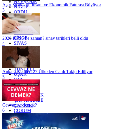
NEVŞEHİR
Aşırı Sıcakların İnsani ve Ekonomik Faturası Büyüyor
NİĞDE
3
ORDU
OSMANİYE
RİZE
SAKARYA
SAMSUN
SİNOP
2026 KPSS ne zaman? sınav tarihleri belli oldu
SİVAS
4
SİİRT
TEKİRDAĞ
TOKAT
TRABZON
TUNCELİ
Ankara Kedileri 27 Ülkeden Canlı Takip Ediliyor
UŞAK
5
VAN
YALOVA
YOZGAT
ZONGULDAK
ÇANAKKALE
Cevvaz ne demek?
ÇANKIRI
6
ÇORUM
İSTANBUL
İZMİR
ŞANLIURFA