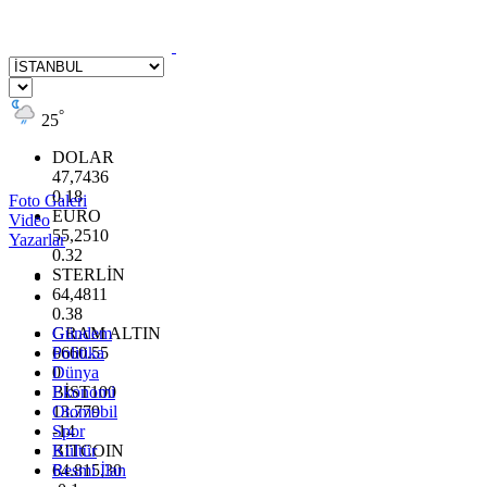
°
25
DOLAR
47,7436
0.18
Foto Galeri
EURO
Video
55,2510
Yazarlar
0.32
STERLİN
64,4811
0.38
GRAM ALTIN
Gündem
6660.55
Politika
0
Dünya
BİST100
Ekonomi
13.779
Otomobil
-14
Spor
BITCOIN
Kültür
64.815,30
Resmi İlan