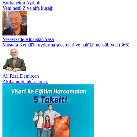
Burhanettin Aydınlı
Yeni nesil Z ve alfa kuşağı
Yesevizade Alparslan Yasa
Mustafa Kemâl'in uydurma şecereleri ve hakîkî mensûbiyeti (366)
Ali Rıza Demircan
Akıl ahireti inkâr etmez