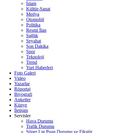
İslam
Kültür-Sanat
Medya
Otomobil
Politika
Resmi İlan
Sağlık
Seyahat
Son Dakika
Spor
Teknoloji
Trend
Yurt Haberleri
Foto Galeri
Video
Yazarlar
Röportaj
Biyografi
Anketler
Künye
İletişim
Servisler
Hava Durumu
Trafik Durumu
Süper Lig Puan Durumu ve Fikstür