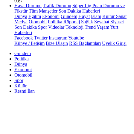
0.87
Hava Durumu
Trafik Durumu
Süper Lig Puan Durumu ve
Fikstür
Tüm Manşetler
Son Dakika Haberleri
Dünya
Eğitim
Ekonomi
Gündem
Hayat
İslam
Kültür-Sanat
Medya
Otomobil
Politika
Röportaj
Sağlık
Seyahat
Siyaset
Son Dakika
Spor
Videolar
Teknoloji
Trend
Yaşam
Yurt
Haberleri
Facebook
Twitter
Instagram
Youtube
Künye / İletişim
Bize Ulaşın
RSS Bağlantıları
Üyelik Girişi
Gündem
Politika
Dünya
Ekonomi
Otomobil
Spor
Kültür
Resmi İlan