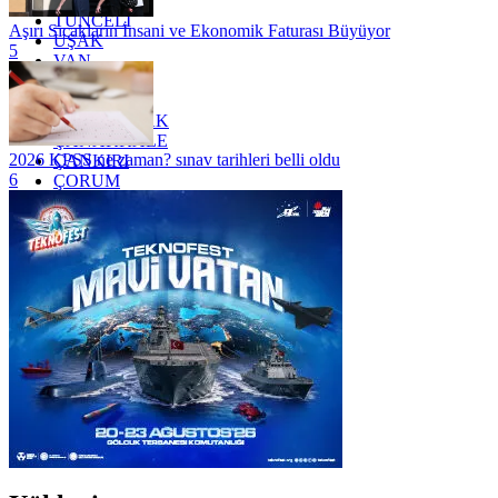
TRABZON
TUNCELİ
Aşırı Sıcakların İnsani ve Ekonomik Faturası Büyüyor
UŞAK
5
VAN
YALOVA
YOZGAT
ZONGULDAK
ÇANAKKALE
2026 KPSS ne zaman? sınav tarihleri belli oldu
ÇANKIRI
6
ÇORUM
İSTANBUL
İZMİR
ŞANLIURFA
ŞIRNAK