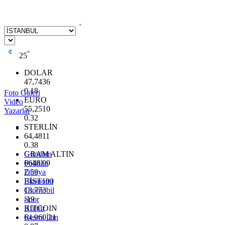
°
25
DOLAR
47,7436
0.18
Foto Galeri
EURO
Video
55,2510
Yazarlar
0.32
STERLİN
64,4811
0.38
GRAM ALTIN
Gündem
6648.99
Politika
2.59
Dünya
BİST100
Ekonomi
13.773
Otomobil
-19
Spor
BITCOIN
Kültür
64.960,21
Resmi İlan