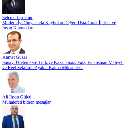
Selçuk Taşdemir
Modern İş Dünyasında Kaybolan Değer: Usta-Çırak İlişkisi ve
İnsan Kaynakları
Ahmet Güzel
Sanayi Üretemezse Türkiye Kazanamaz: Faiz, Finansman Maliyeti
ve Reel Sektörün Ayakta Kalma Mücadelesi
Ali İhsan Gülcü
Muhalefeti bitiren mesajlar