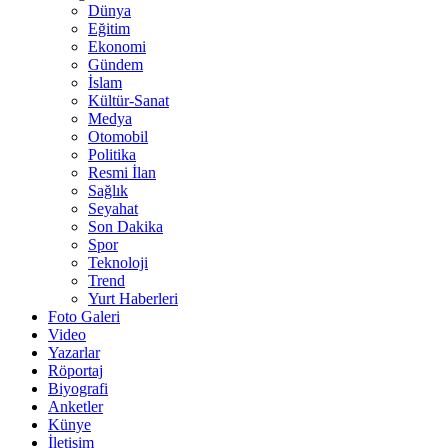
Dünya
Eğitim
Ekonomi
Gündem
İslam
Kültür-Sanat
Medya
Otomobil
Politika
Resmi İlan
Sağlık
Seyahat
Son Dakika
Spor
Teknoloji
Trend
Yurt Haberleri
Foto Galeri
Video
Yazarlar
Röportaj
Biyografi
Anketler
Künye
İletişim