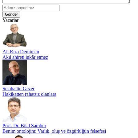
Gönder
Yazarlar
Ali Rıza Demircan
Akıl ahireti inkâr etmez
Selahattin Gezer
Hakikatten rahatsız olanlara
Prof. Dr. Bilal Sambur
Benim ontolojim: Varlık, oluş ve özgürlüğün felsefesi