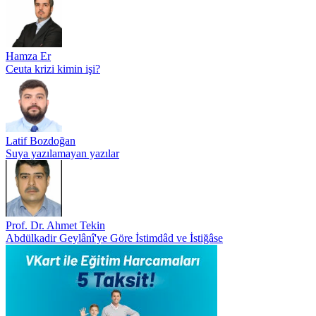
Hamza Er
Ceuta krizi kimin işi?
Latif Bozdoğan
Suya yazılamayan yazılar
Prof. Dr. Ahmet Tekin
Abdülkadir Geylânî'ye Göre İstimdâd ve İstiğâse