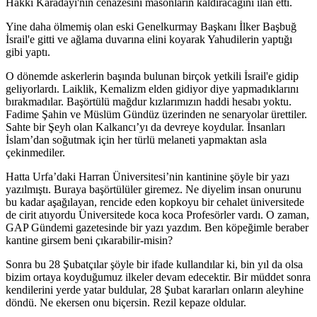
Hakkı Karadayı'nın cenazesini masonların kaldıracağını ilan etti.
Yine daha ölmemiş olan eski Genelkurmay Başkanı İlker Başbuğ
İsrail'e gitti ve ağlama duvarına elini koyarak Yahudilerin yaptığı
gibi yaptı.
O dönemde askerlerin başında bulunan birçok yetkili İsrail'e gidip
geliyorlardı. Laiklik, Kemalizm elden gidiyor diye yapmadıklarını
bırakmadılar. Başörtülü mağdur kızlarımızın haddi hesabı yoktu.
Fadime Şahin ve Müslüm Gündüz üzerinden ne senaryolar ürettiler.
Sahte bir Şeyh olan Kalkancı’yı da devreye koydular. İnsanları
İslam’dan soğutmak için her türlü melaneti yapmaktan asla
çekinmediler.
Hatta Urfa’daki Harran Üniversitesi’nin kantinine şöyle bir yazı
yazılmıştı. Buraya başörtülüler giremez. Ne diyelim insan onurunu
bu kadar aşağılayan, rencide eden kopkoyu bir cehalet üniversitede
de cirit atıyordu Üniversitede koca koca Profesörler vardı. O zaman,
GAP Gündemi gazetesinde bir yazı yazdım. Ben köpeğimle beraber
kantine girsem beni çıkarabilir-misin?
Sonra bu 28 Şubatçılar şöyle bir ifade kullandılar ki, bin yıl da olsa
bizim ortaya koyduğumuz ilkeler devam edecektir. Bir müddet sonra
kendilerini yerde yatar buldular, 28 Şubat kararları onların aleyhine
döndü. Ne ekersen onu biçersin. Rezil kepaze oldular.