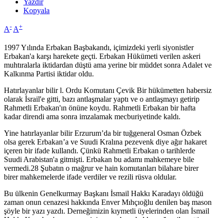
Yazdır
Kopyala
-
+
A
A
1997 Yılında Erbakan Başbakandı, içimizdeki yerli siyonistler
Erbakan'a karşı harekete geçti. Erbakan Hükümeti verilen askeri
muhtıralarla iktidardan düştü ama yerine bir müddet sonra Adalet ve
Kalkınma Partisi iktidar oldu.
Hatırlayanlar bilir l. Ordu Komutanı Çevik Bir hükümetten habersiz
olarak İsrail'e gitti, bazı antlaşmalar yaptı ve o antlaşmayı getirip
Rahmetli Erbakan'ın önüne koydu. Rahmetli Erbakan bir hafta
kadar direndi ama sonra imzalamak mecburiyetinde kaldı.
Yine hatırlayanlar bilir Erzurum’da bir tuğgeneral Osman Özbek
olsa gerek Erbakan’a ve Suudi Kralına pezevenk diye ağır hakaret
içeren bir ifade kullandı. Çünkü Rahmetli Erbakan o tarihlerde
Suudi Arabistan'a gitmişti. Erbakan bu adamı mahkemeye bile
vermedi.28 Şubatın o mağrur ve hain komutanları bilahare birer
birer mahkemelerde ifade verdiler ve rezili rüsva oldular.
Bu ülkenin Genelkurmay Başkanı İsmail Hakkı Karadayı öldüğü
zaman onun cenazesi hakkında Enver Mıhçıoğlu denilen baş mason
şöyle bir yazı yazdı. Derneğimizin kıymetli üyelerinden olan İsmail