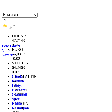
°
26
DOLAR
47,7143
0.16
Foto Galeri
EURO
Video
55,0317
Yazarlar
-0.02
STERLİN
64,2463
0.07
GRAM ALTIN
Gündem
6574.81
Politika
1.44
Dünya
BİST100
Ekonomi
13.799
Otomobil
70
Spor
BITCOIN
Kültür
64.360,53
Resmi İlan