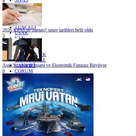
4
SİİRT
TEKİRDAĞ
TOKAT
TRABZON
TUNCELİ
2026 KPSS ne zaman? sınav tarihleri belli oldu
UŞAK
5
VAN
YALOVA
YOZGAT
ZONGULDAK
ÇANAKKALE
Aşırı Sıcakların İnsani ve Ekonomik Faturası Büyüyor
ÇANKIRI
6
ÇORUM
İSTANBUL
İZMİR
ŞANLIURFA
ŞIRNAK