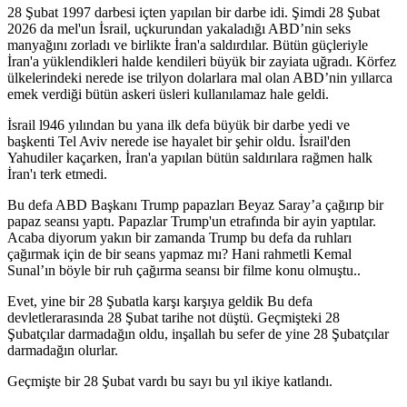
28 Şubat 1997 darbesi içten yapılan bir darbe idi. Şimdi 28 Şubat
2026 da mel'un İsrail, uçkurundan yakaladığı ABD’nin seks
manyağını zorladı ve birlikte İran'a saldırdılar. Bütün güçleriyle
İran'a yüklendikleri halde kendileri büyük bir zayiata uğradı. Körfez
ülkelerindeki nerede ise trilyon dolarlara mal olan ABD’nin yıllarca
emek verdiği bütün askeri üsleri kullanılamaz hale geldi.
İsrail l946 yılından bu yana ilk defa büyük bir darbe yedi ve
başkenti Tel Aviv nerede ise hayalet bir şehir oldu. İsrail'den
Yahudiler kaçarken, İran'a yapılan bütün saldırılara rağmen halk
İran'ı terk etmedi.
Bu defa ABD Başkanı Trump papazları Beyaz Saray’a çağırıp bir
papaz seansı yaptı. Papazlar Trump'un etrafında bir ayin yaptılar.
Acaba diyorum yakın bir zamanda Trump bu defa da ruhları
çağırmak için de bir seans yapmaz mı? Hani rahmetli Kemal
Sunal’ın böyle bir ruh çağırma seansı bir filme konu olmuştu..
Evet, yine bir 28 Şubatla karşı karşıya geldik Bu defa
devletlerarasında 28 Şubat tarihe not düştü. Geçmişteki 28
Şubatçılar darmadağın oldu, inşallah bu sefer de yine 28 Şubatçılar
darmadağın olurlar.
Geçmişte bir 28 Şubat vardı bu sayı bu yıl ikiye katlandı.