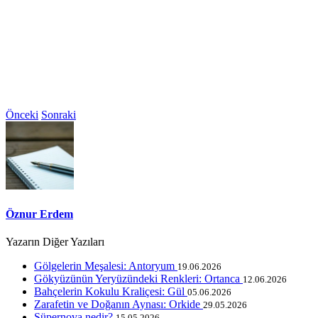
Önceki
Sonraki
Öznur Erdem
Yazarın Diğer Yazıları
Gölgelerin Meşalesi: Antoryum
19.06.2026
Gökyüzünün Yeryüzündeki Renkleri: Ortanca
12.06.2026
Bahçelerin Kokulu Kraliçesi: Gül
05.06.2026
Zarafetin ve Doğanın Aynası: Orkide
29.05.2026
Süpernova nedir?
15.05.2026