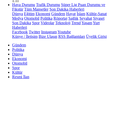
1.11
Hava Durumu
Trafik Durumu
Süper Lig Puan Durumu ve
Fikstür
Tüm Manşetler
Son Dakika Haberleri
Dünya
Eğitim
Ekonomi
Gündem
Hayat
İslam
Kültür-Sanat
Medya
Otomobil
Politika
Röportaj
Sağlık
Seyahat
Siyaset
Son Dakika
Spor
Videolar
Teknoloji
Trend
Yaşam
Yurt
Haberleri
Facebook
Twitter
Instagram
Youtube
Künye / İletişim
Bize Ulaşın
RSS Bağlantıları
Üyelik Girişi
Gündem
Politika
Dünya
Ekonomi
Otomobil
Spor
Kültür
Resmi İlan