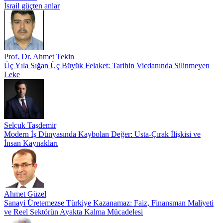
İsrail güçten anlar
Prof. Dr. Ahmet Tekin
Üç Yıla Sığan Üç Büyük Felaket: Tarihin Vicdanında Silinmeyen
Leke
Selçuk Taşdemir
Modern İş Dünyasında Kaybolan Değer: Usta-Çırak İlişkisi ve
İnsan Kaynakları
Ahmet Güzel
Sanayi Üretemezse Türkiye Kazanamaz: Faiz, Finansman Maliyeti
ve Reel Sektörün Ayakta Kalma Mücadelesi