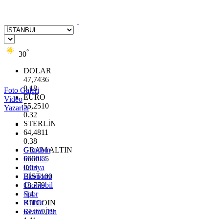
°
30
DOLAR
47,7436
0.18
Foto Galeri
EURO
Video
55,2510
Yazarlar
0.32
STERLİN
64,4811
0.38
GRAM ALTIN
Gündem
6660.55
Politika
0.03
Dünya
BİST100
Ekonomi
13.779
Otomobil
-14
Spor
BITCOIN
Kültür
64.959,79
Resmi İlan