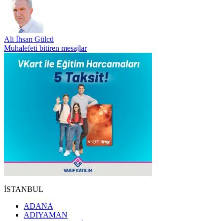
Ali İhsan Gülcü
Muhalefeti bitiren mesajlar
İSTANBUL
ADANA
ADIYAMAN