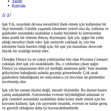
Yazdır
Kopyala
-
+
A
A
Işık Yılı, uzaydaki devasa mesafeleri ifade etmek için kullanılan bir
ölçü birimidir. Günlük yaşamda kilometre yeterli olsa da, yıldızlar ve
galaksiler arasındaki uzaklıklar o kadar büyüktür ki astronomlar
daha pratik bir sisteme ihtiyaç duymuştur. Işık yılı, ışığın bir yılda
aldığı mesafeyi ifade eder. Işık saniyede yaklaşık üç yüz bin
kilometre hızla hareket ettiği için, bir ışık yılı inanılmaz derecede
büyük bir uzaklığı temsil eder.
Örneğin Dünya’ya en yakın yıldızlardan biri olan Proxima Centauri
yaklaşık dört ışık yılı uzaklıktadır. Bu, o yıldızdan çıkan ışığın
Dünya’ya ulaşmasının dört yıl sürdüğü anlamına gelir. Yani insanlar
gökyüzüne baktığında aslında geçmişi görmektedir. Çok uzak
galaksilere bakıldığında ise milyonlarca yıl öncesine ait görüntüler
incelenmiş olur.
Işık yılı bir zaman ölçüsü değil, mesafe ölçüsüdür. Bu durum bazen
yanlış anlaşılabilir. Astronomlar evrenin büyüklüğünü anlamak ve
gök cisimleri arasındaki uzaklıkları daha kolay ifade etmek için bu
kavramı kullanır. Işık yılı sayesinde insanlık, evrenin ne kadar geniş
ve gizemli olduğunu daha iyi kavrayabilmektedir.