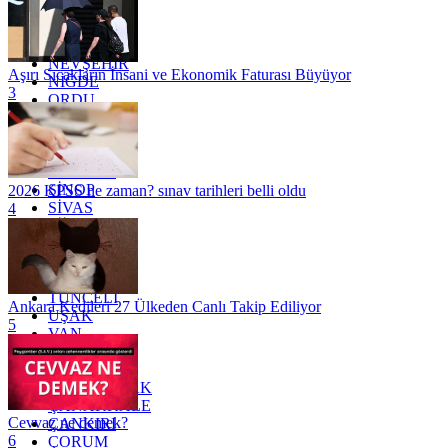
MERSİN
MUĞLA
MUŞ
NEVŞEHİR
Aşırı Sıcakların İnsani ve Ekonomik Faturası Büyüyor
NİĞDE
3
ORDU
OSMANİYE
RİZE
SAKARYA
SAMSUN
SİNOP
2026 KPSS ne zaman? sınav tarihleri belli oldu
SİVAS
4
SİİRT
TEKİRDAĞ
TOKAT
TRABZON
TUNCELİ
Ankara Kedileri 27 Ülkeden Canlı Takip Ediliyor
UŞAK
5
VAN
YALOVA
YOZGAT
ZONGULDAK
ÇANAKKALE
Cevvaz ne demek?
ÇANKIRI
6
ÇORUM