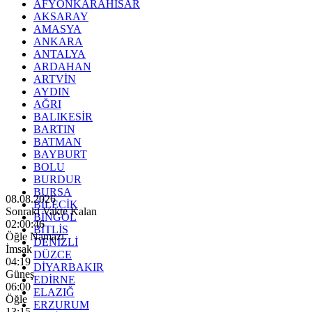
AFYONKARAHİSAR
AKSARAY
AMASYA
ANKARA
ANTALYA
ARDAHAN
ARTVİN
AYDIN
AĞRI
BALIKESİR
BARTIN
BATMAN
BAYBURT
BOLU
BURDUR
BURSA
08.08.2026
BİLECİK
Sonraki Vakte Kalan
BİNGÖL
02:00:45
BİTLİS
Öğle Namazı
DENİZLİ
İmsak
DÜZCE
04:19
DİYARBAKIR
Güneş
EDİRNE
06:00
ELAZIĞ
Öğle
ERZURUM
13:15