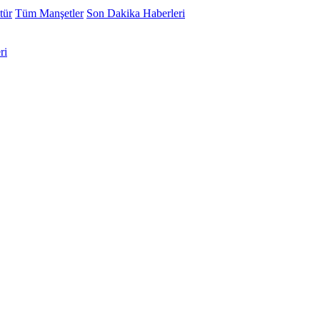
tür
Tüm Manşetler
Son Dakika Haberleri
ri