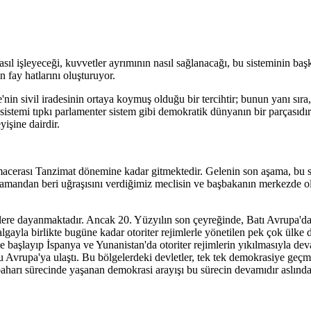
asıl işleyeceği, kuvvetler ayrımının nasıl sağlanacağı, bu sisteminin baş
n fay hatlarını oluşturuyor.
nin sivil iradesinin ortaya koymuş olduğu bir tercihtir; bunun yanı sıra,
istemi tıpkı parlamenter sistem gibi demokratik dünyanın bir parçasıdır
işine dairdir.
macerası Tanzimat dönemine kadar gitmektedir. Gelenin son aşama, bu sü
zuz zamandan beri uğraşısını verdiğimiz meclisin ve başbakanın merkezde 
kilere dayanmaktadır. Ancak 20. Yüzyılın son çeyreğinde, Batı Avrupa'da
gayla birlikte bugüne kadar otoriter rejimlerle yönetilen pek çok ülk
le başlayıp İspanya ve Yunanistan'da otoriter rejimlerin yıkılmasıyla d
 Avrupa'ya ulaştı. Bu bölgelerdeki devletler, tek tek demokrasiye geçm
baharı sürecinde yaşanan demokrasi arayışı bu sürecin devamıdır aslında