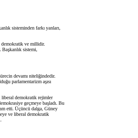
kanlık sisteminden farkı yanları,
 demokratik ve millidir.
. Başkanlık sistemi,
recin devamı niteliğindedir.
olduğu parlamentarizm aşısı
 liberal demokratik rejimler
e demokrasiye geçmeye başladı. Bu
evam etti. Üçüncü dalga, Güney
eye ve liberal demokratik
.