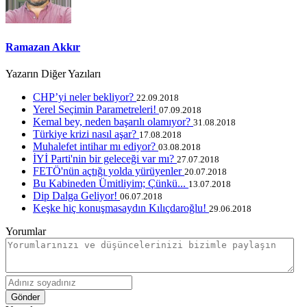
Ramazan Akkır
Yazarın Diğer Yazıları
CHP’yi neler bekliyor?
22.09.2018
Yerel Seçimin Parametreleri!
07.09.2018
Kemal bey, neden başarılı olamıyor?
31.08.2018
Türkiye krizi nasıl aşar?
17.08.2018
Muhalefet intihar mı ediyor?
03.08.2018
İYİ Parti'nin bir geleceği var mı?
27.07.2018
FETÖ'nün açtığı yolda yürüyenler
20.07.2018
Bu Kabineden Ümitliyim; Çünkü...
13.07.2018
Dip Dalga Geliyor!
06.07.2018
Keşke hiç konuşmasaydın Kılıçdaroğlu!
29.06.2018
Yorumlar
Gönder