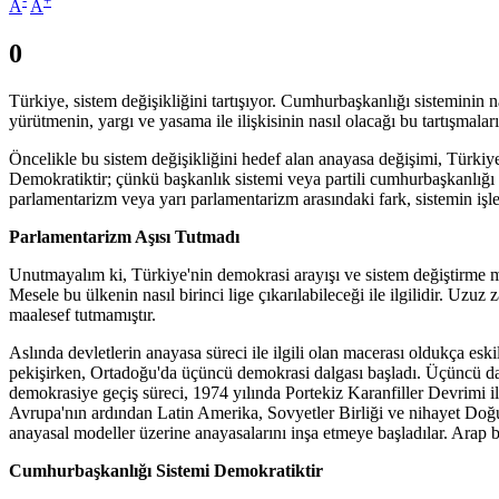
-
+
A
A
0
Türkiye, sistem değişikliğini tartışıyor. Cumhurbaşkanlığı sisteminin n
yürütmenin, yargı ve yasama ile ilişkisinin nasıl olacağı bu tartışmaları
Öncelikle bu sistem değişikliğini hedef alan anayasa değişimi, Türkiye'
Demokratiktir; çünkü başkanlık sistemi veya partili cumhurbaşkanlığı s
parlamentarizm veya yarı parlamentarizm arasındaki fark, sistemin işley
Parlamentarizm Aşısı Tutmadı
Unutmayalım ki, Türkiye'nin demokrasi arayışı ve sistem değiştirme 
Mesele bu ülkenin nasıl birinci lige çıkarılabileceği ile ilgilidir. U
maalesef tutmamıştır.
Aslında devletlerin anayasa süreci ile ilgili olan macerası oldukça es
pekişirken, Ortadoğu'da üçüncü demokrasi dalgası başladı. Üçüncü dal
demokrasiye geçiş süreci, 1974 yılında Portekiz Karanfiller Devrimi i
Avrupa'nın ardından Latin Amerika, Sovyetler Birliği ve nihayet Doğu
anayasal modeller üzerine anayasalarını inşa etmeye başladılar. Arap 
Cumhurbaşkanlığı Sistemi Demokratiktir