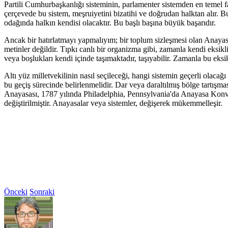
Partili Cumhurbaşkanlığı sisteminin, parlamenter sistemden en temel f
çerçevede bu sistem, meşruiyetini bizatihi ve doğrudan halktan alır. 
odağında halkın kendisi olacaktır. Bu başlı başına büyük başarıdır.
Ancak bir hatırlatmayı yapmalıyım; bir toplum sizleşmesi olan Anaya
metinler değildir. Tıpkı canlı bir organizma gibi, zamanla kendi eksik
veya boşlukları kendi içinde taşımaktadır, taşıyabilir. Zamanla bu eksik
Altı yüz milletvekilinin nasıl seçileceği, hangi sistemin geçerli olaca
bu geçiş sürecinde belirlenmelidir. Dar veya daraltılmış bölge tartışma
Anayasası, 1787 yılında Philadelphia, Pennsylvania'da Anayasa Konva
değiştirilmiştir. Anayasalar veya sistemler, değişerek mükemmelleşir.
Önceki
Sonraki