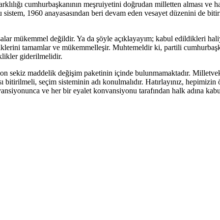
arklılığı cumhurbaşkanının meşruiyetini doğrudan milletten alması ve h
Bu sistem, 1960 anayasasından beri devam eden vesayet düzenini de bitirm
salar mükemmel değildir. Ya da şöyle açıklayayım; kabul edildikleri ha
liklerini tamamlar ve mükemmelleşir. Muhtemeldir ki, partili cumhurbaşka
likler giderilmelidir.
ğı on sekiz maddelik değişim paketinin içinde bulunmamaktadır. Milletveki
sı bitirilmeli, seçim sisteminin adı konulmalıdır. Hatırlayınız, hepimizi
nsiyonunca ve her bir eyalet konvansiyonu tarafından halk adına kabul