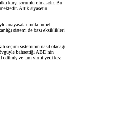
alka karşı sorumlu olmasıdır. Bu
ektedir. Artık siyasetin
liyle anayasalar mükemmel
nlığı sistemi de bazı eksiklikleri
li seçimi sisteminin nasıl olacağı
n övgüyle bahsettiği ABD'nin
 edilmiş ve tam yirmi yedi kez