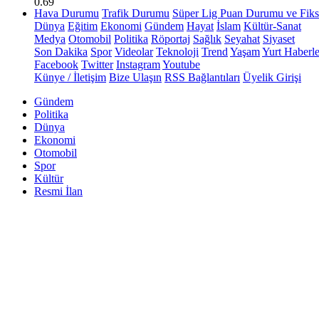
0.69
Hava Durumu
Trafik Durumu
Süper Lig Puan Durumu ve Fiks
Dünya
Eğitim
Ekonomi
Gündem
Hayat
İslam
Kültür-Sanat
Medya
Otomobil
Politika
Röportaj
Sağlık
Seyahat
Siyaset
Son Dakika
Spor
Videolar
Teknoloji
Trend
Yaşam
Yurt Haberle
Facebook
Twitter
Instagram
Youtube
Künye / İletişim
Bize Ulaşın
RSS Bağlantıları
Üyelik Girişi
Gündem
Politika
Dünya
Ekonomi
Otomobil
Spor
Kültür
Resmi İlan