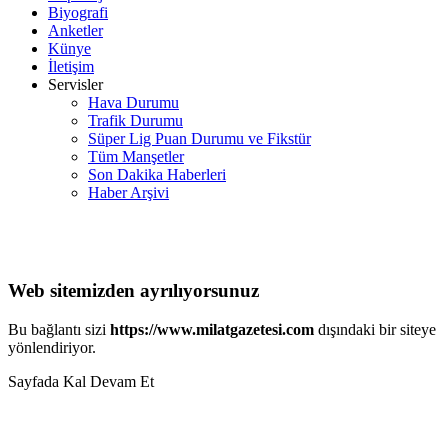
Biyografi
Anketler
Künye
İletişim
Servisler
Hava Durumu
Trafik Durumu
Süper Lig Puan Durumu ve Fikstür
Tüm Manşetler
Son Dakika Haberleri
Haber Arşivi
Web sitemizden ayrılıyorsunuz
Bu bağlantı sizi
https://www.milatgazetesi.com
dışındaki bir siteye
yönlendiriyor.
Sayfada Kal
Devam Et