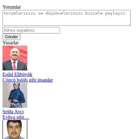
Yorumlar
Gönder
Yazarlar
Erdal Elibüyük
Çöpçü balığı gibi insanlar
Selda Avcı
Evliya gibi…