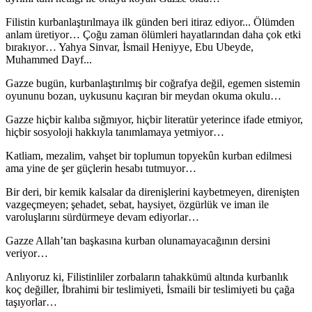
Filistin kurbanlaştırılmaya ilk günden beri itiraz ediyor... Ölümden
anlam üretiyor… Çoğu zaman ölümleri hayatlarından daha çok etki
bırakıyor… Yahya Sinvar, İsmail Heniyye, Ebu Ubeyde,
Muhammed Dayf...
Gazze bugün, kurbanlaştırılmış bir coğrafya değil, egemen sistemin
oyununu bozan, uykusunu kaçıran bir meydan okuma okulu…
Gazze hiçbir kalıba sığmıyor, hiçbir literatür yeterince ifade etmiyor,
hiçbir sosyoloji hakkıyla tanımlamaya yetmiyor…
Katliam, mezalim, vahşet bir toplumun topyekûn kurban edilmesi
ama yine de şer güçlerin hesabı tutmuyor…
Bir deri, bir kemik kalsalar da direnişlerini kaybetmeyen, direnişten
vazgeçmeyen; şehadet, sebat, haysiyet, özgürlük ve iman ile
varoluşlarını sürdürmeye devam ediyorlar…
Gazze Allah’tan başkasına kurban olunamayacağının dersini
veriyor…
Anlıyoruz ki, Filistinliler zorbaların tahakkümü altında kurbanlık
koç değiller, İbrahimi bir teslimiyeti, İsmaili bir teslimiyeti bu çağa
taşıyorlar…