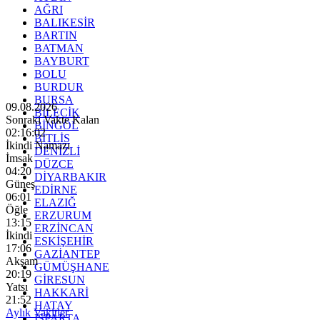
AĞRI
BALIKESİR
BARTIN
BATMAN
BAYBURT
BOLU
BURDUR
BURSA
09.08.2026
BİLECİK
Sonraki Vakte Kalan
BİNGÖL
02:16:01
BİTLİS
İkindi Namazı
DENİZLİ
İmsak
DÜZCE
04:20
DİYARBAKIR
Güneş
EDİRNE
06:01
ELAZIĞ
Öğle
ERZURUM
13:15
ERZİNCAN
İkindi
ESKİŞEHİR
17:06
GAZİANTEP
Akşam
GÜMÜŞHANE
20:19
GİRESUN
Yatsı
HAKKARİ
21:52
HATAY
Aylık Vakitler
ISPARTA