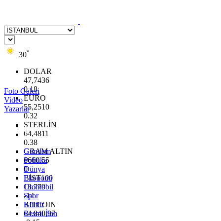
°
30
DOLAR
47,7436
0.18
Foto Galeri
EURO
Video
55,2510
Yazarlar
0.32
STERLİN
64,4811
0.38
GRAM ALTIN
Gündem
6660.55
Politika
0
Dünya
BİST100
Ekonomi
13.779
Otomobil
-14
Spor
BITCOIN
Kültür
64.840,97
Resmi İlan