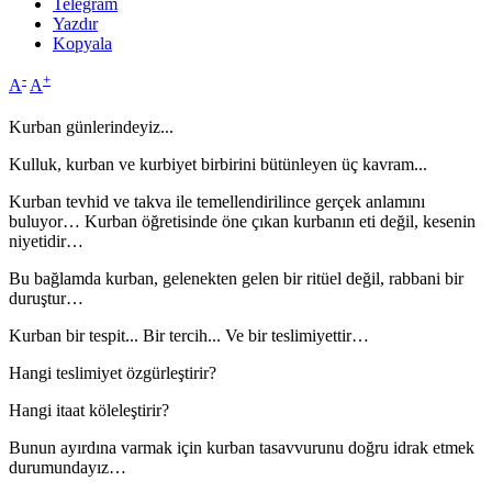
Telegram
Yazdır
Kopyala
-
+
A
A
Kurban günlerindeyiz...
Kulluk, kurban ve kurbiyet birbirini bütünleyen üç kavram...
Kurban tevhid ve takva ile temellendirilince gerçek anlamını
buluyor… Kurban öğretisinde öne çıkan kurbanın eti değil, kesenin
niyetidir…
Bu bağlamda kurban, gelenekten gelen bir ritüel değil, rabbani bir
duruştur…
Kurban bir tespit... Bir tercih... Ve bir teslimiyettir…
Hangi teslimiyet özgürleştirir?
Hangi itaat köleleştirir?
Bunun ayırdına varmak için kurban tasavvurunu doğru idrak etmek
durumundayız…