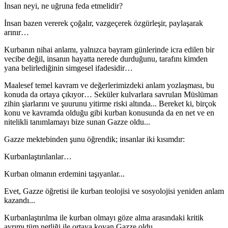
İnsan neyi, ne uğruna feda etmelidir?
İnsan bazen vererek çoğalır, vazgeçerek özgürleşir, paylaşarak
arınır…
Kurbanın nihai anlamı, yalnızca bayram günlerinde icra edilen bir
vecibe değil, insanın hayatta nerede durduğunu, tarafını kimden
yana belirlediğinin simgesel ifadesidir…
Maalesef temel kavram ve değerlerimizdeki anlam yozlaşması, bu
konuda da ortaya çıkıyor… Seküler kulvarlara savrulan Müslüman
zihin şiarlarını ve şuurunu yitirme riski altında... Bereket ki, birçok
konu ve kavramda olduğu gibi kurban konusunda da en net ve en
nitelikli tanımlamayı bize sunan Gazze oldu...
Gazze mektebinden şunu öğrendik; insanlar iki kısımdır:
Kurbanlaştırılanlar…
Kurban olmanın erdemini taşıyanlar...
Evet, Gazze öğretisi ile kurban teolojisi ve sosyolojisi yeniden anlam
kazandı...
Kurbanlaştırılma ile kurban olmayı göze alma arasındaki kritik
ayrımı tüm netliği ile ortaya koyan Gazze oldu…