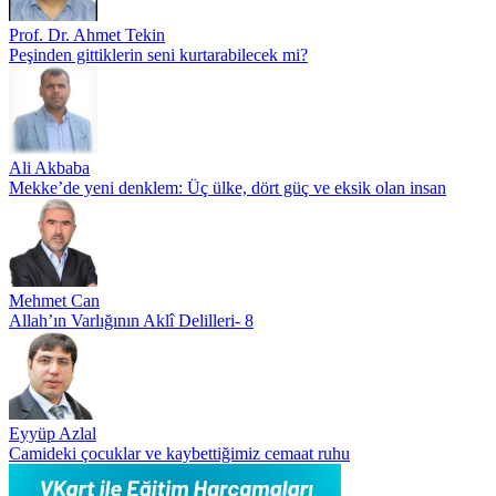
Prof. Dr. Ahmet Tekin
Peşinden gittiklerin seni kurtarabilecek mi?
Ali Akbaba
Mekke’de yeni denklem: Üç ülke, dört güç ve eksik olan insan
Mehmet Can
Allah’ın Varlığının Aklî Delilleri- 8
Eyyüp Azlal
Camideki çocuklar ve kaybettiğimiz cemaat ruhu