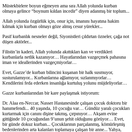
Müstekbirlere boyun eğmeyen ama sıra Allah yolunda kurban
olmaya gelince “boynum kıldan incedir” diyen adanmış bir toplum...
Allah yolunda özgürlük için, onur için, imanını hayatına hakim
kılmak için kurban olmayı göze almış cesur yürekler...
Pasif kurbanlık nesneler değil, Siyonistleri çıldırtan özneler, çağa not
düşen aktörler...
Filistin’in kaderi, Allah yolunda akıttıkları kan ve verdikleri
kurbanlarla netlik kazanıyor… Hayatlarından vazgeçmek pahasına
iman ve ideallerinden vazgeçmiyorlar…
Evet, Gazze’de kurban bilincini kuşanan bir halk susmuyor,
susturulamıyor... Kurbanlarına ağlamıyor, sızlanmıyorlar…
Kendilerini feda ederken insanlığa kurtuluş yolunu müjdeliyorlar…
Gazze kurbanlarından bir kare paylaşmak istiyorum:
Dr. Alaa en-Neccar, Nasser Hastanesinde çalışan çocuk doktoru bir
hanımefendi... 40 yaşında, 10 çocuğu var… Gündüz yaralı çocukları
kurtarmak için canını dişine takmış, çırpınıyor… Akşam evine
gittiğinde 10 çocuğundan 9’unun şehit olduğunu görüyor… Evet,
bir günde dokuz kurban... Çocuklarının parçalanmış, kömürleşmiş
bedenlerinden arta kalanları toplamaya çalışan bir anne... Yahya,