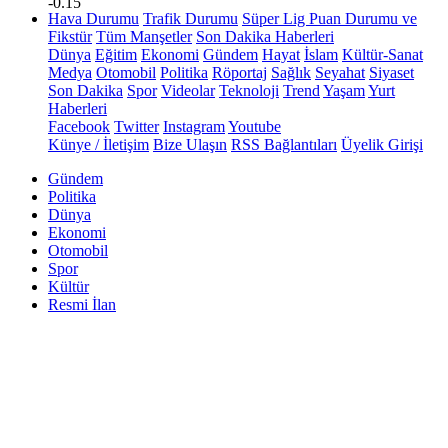
-0.15
Hava Durumu
Trafik Durumu
Süper Lig Puan Durumu ve
Fikstür
Tüm Manşetler
Son Dakika Haberleri
Dünya
Eğitim
Ekonomi
Gündem
Hayat
İslam
Kültür-Sanat
Medya
Otomobil
Politika
Röportaj
Sağlık
Seyahat
Siyaset
Son Dakika
Spor
Videolar
Teknoloji
Trend
Yaşam
Yurt
Haberleri
Facebook
Twitter
Instagram
Youtube
Künye / İletişim
Bize Ulaşın
RSS Bağlantıları
Üyelik Girişi
Gündem
Politika
Dünya
Ekonomi
Otomobil
Spor
Kültür
Resmi İlan