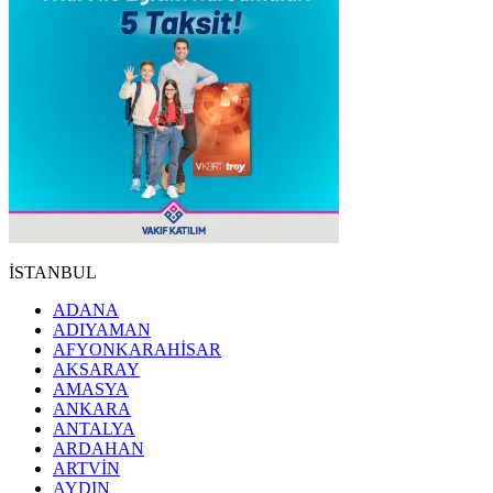
İSTANBUL
ADANA
ADIYAMAN
AFYONKARAHİSAR
AKSARAY
AMASYA
ANKARA
ANTALYA
ARDAHAN
ARTVİN
AYDIN