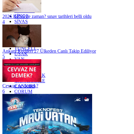
SAKARYA
SAMSUN
SİNOP
2026 KPSS ne zaman? sınav tarihleri belli oldu
SİVAS
4
SİİRT
TEKİRDAĞ
TOKAT
TRABZON
TUNCELİ
Ankara Kedileri 27 Ülkeden Canlı Takip Ediliyor
UŞAK
5
VAN
YALOVA
YOZGAT
ZONGULDAK
ÇANAKKALE
Cevvaz ne demek?
ÇANKIRI
6
ÇORUM
İSTANBUL
İZMİR
ŞANLIURFA
ŞIRNAK