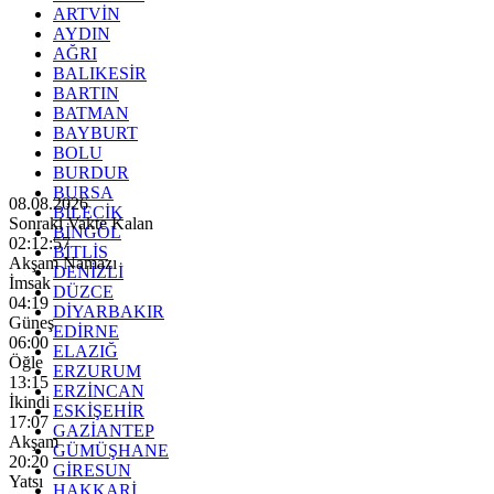
ARTVİN
AYDIN
AĞRI
BALIKESİR
BARTIN
BATMAN
BAYBURT
BOLU
BURDUR
BURSA
08.08.2026
BİLECİK
Sonraki Vakte Kalan
BİNGÖL
02:12:56
BİTLİS
Akşam Namazı
DENİZLİ
İmsak
DÜZCE
04:19
DİYARBAKIR
Güneş
EDİRNE
06:00
ELAZIĞ
Öğle
ERZURUM
13:15
ERZİNCAN
İkindi
ESKİŞEHİR
17:07
GAZİANTEP
Akşam
GÜMÜŞHANE
20:20
GİRESUN
Yatsı
HAKKARİ