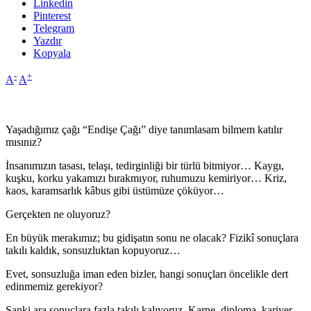
Linkedin
Pinterest
Telegram
Yazdır
Kopyala
-
+
A
A
Yaşadığımız çağı “Endişe Çağı” diye tanımlasam bilmem katılır
mısınız?
İnsanımızın tasası, telaşı, tedirginliği bir türlü bitmiyor… Kaygı,
kuşku, korku yakamızı bırakmıyor, ruhumuzu kemiriyor… Kriz,
kaos, karamsarlık kâbus gibi üstümüze çöküyor…
Gerçekten ne oluyoruz?
En büyük merakımız; bu gidişatın sonu ne olacak? Fizikî sonuçlara
takılı kaldık, sonsuzluktan kopuyoruz…
Evet, sonsuzluğa iman eden bizler, hangi sonuçları öncelikle dert
edinmemiz gerekiyor?
Sanki ara sonuçlara fazla takılı kalıyoruz. Karne, diploma, kariyer,