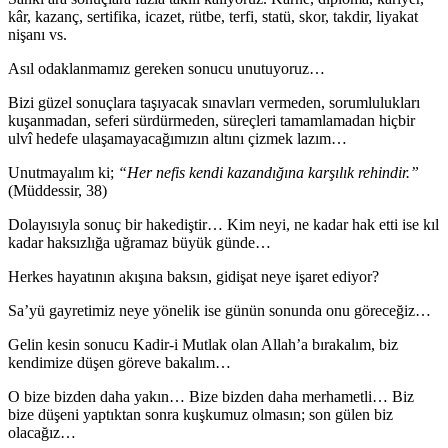
kâr, kazanç, sertifika, icazet, rütbe, terfi, statü, skor, takdir, liyakat
nişanı vs.
Asıl odaklanmamız gereken sonucu unutuyoruz…
Bizi güzel sonuçlara taşıyacak sınavları vermeden, sorumlulukları
kuşanmadan, seferi sürdürmeden, süreçleri tamamlamadan hiçbir
ulvî hedefe ulaşamayacağımızın altını çizmek lazım…
Unutmayalım ki;
“Her nefis kendi kazandığına karşılık rehindir.”
(Müddessir, 38)
Dolayısıyla sonuç bir hakediştir… Kim neyi, ne kadar hak etti ise kıl
kadar haksızlığa uğramaz büyük günde…
Herkes hayatının akışına baksın, gidişat neye işaret ediyor?
Sa’yü gayretimiz neye yönelik ise günün sonunda onu göreceğiz…
Gelin kesin sonucu Kadir-i Mutlak olan Allah’a bırakalım, biz
kendimize düşen göreve bakalım…
O bize bizden daha yakın… Bize bizden daha merhametli… Biz
bize düşeni yaptıktan sonra kuşkumuz olmasın; son gülen biz
olacağız…