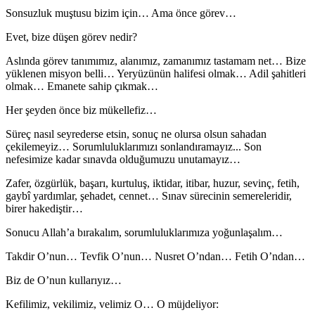
Sonsuzluk muştusu bizim için… Ama önce görev…
Evet, bize düşen görev nedir?
Aslında görev tanımımız, alanımız, zamanımız tastamam net… Bize
yüklenen misyon belli… Yeryüzünün halifesi olmak… Adil şahitleri
olmak… Emanete sahip çıkmak…
Her şeyden önce biz mükellefiz…
Süreç nasıl seyrederse etsin, sonuç ne olursa olsun sahadan
çekilemeyiz… Sorumluluklarımızı sonlandıramayız... Son
nefesimize kadar sınavda olduğumuzu unutamayız…
Zafer, özgürlük, başarı, kurtuluş, iktidar, itibar, huzur, sevinç, fetih,
gaybî yardımlar, şehadet, cennet… Sınav sürecinin semereleridir,
birer hakediştir…
Sonucu Allah’a bırakalım, sorumluluklarımıza yoğunlaşalım…
Takdir O’nun… Tevfik O’nun… Nusret O’ndan… Fetih O’ndan…
Biz de O’nun kullarıyız…
Kefilimiz, vekilimiz, velimiz O… O müjdeliyor: