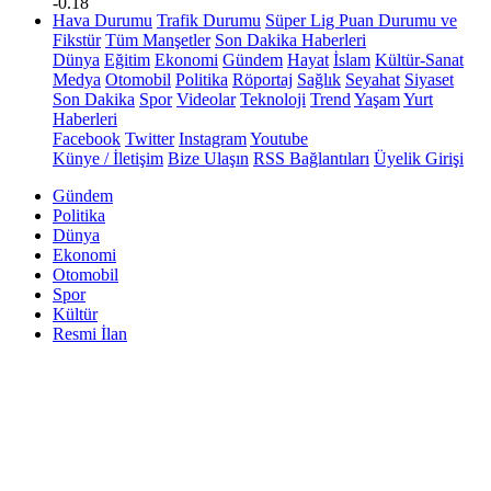
-0.18
Hava Durumu
Trafik Durumu
Süper Lig Puan Durumu ve
Fikstür
Tüm Manşetler
Son Dakika Haberleri
Dünya
Eğitim
Ekonomi
Gündem
Hayat
İslam
Kültür-Sanat
Medya
Otomobil
Politika
Röportaj
Sağlık
Seyahat
Siyaset
Son Dakika
Spor
Videolar
Teknoloji
Trend
Yaşam
Yurt
Haberleri
Facebook
Twitter
Instagram
Youtube
Künye / İletişim
Bize Ulaşın
RSS Bağlantıları
Üyelik Girişi
Gündem
Politika
Dünya
Ekonomi
Otomobil
Spor
Kültür
Resmi İlan