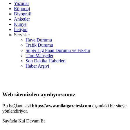
Yazarlar
Röportaj
Biyografi
Anketler
Künye
İletişim
Servisler
Hava Durumu
Trafik Durumu
Süper Lig Puan Durumu ve Fikstür
Tüm Manşetler
Son Dakika Haberleri
Haber Arşivi
Web sitemizden ayrılıyorsunuz
Bu bağlantı sizi
https://www.milatgazetesi.com
dışındaki bir siteye
yönlendiriyor.
Sayfada Kal
Devam Et