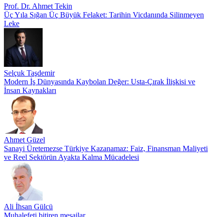
Prof. Dr. Ahmet Tekin
Üç Yıla Sığan Üç Büyük Felaket: Tarihin Vicdanında Silinmeyen
Leke
Selçuk Taşdemir
Modern İş Dünyasında Kaybolan Değer: Usta-Çırak İlişkisi ve
İnsan Kaynakları
Ahmet Güzel
Sanayi Üretemezse Türkiye Kazanamaz: Faiz, Finansman Maliyeti
ve Reel Sektörün Ayakta Kalma Mücadelesi
Ali İhsan Gülcü
Muhalefeti bitiren mesajlar