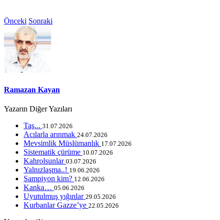
Önceki
Sonraki
Ramazan Kayan
Yazarın Diğer Yazıları
Taş...
31.07.2026
Acılarla arınmak
24.07.2026
Mevsimlik Müslümanlık
17.07.2026
Sistematik çürüme
10.07.2026
Kahrolsunlar
03.07.2026
Yalnızlaşma..!
19.06.2026
Şampiyon kim?
12.06.2026
Kanka…
05.06.2026
Uyutulmuş yığınlar
29.05.2026
Kurbanlar Gazze’ye
22.05.2026