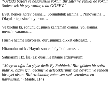
“Ortada başarı ve başarısızlık yoktur. Bir zafer ve yenilgi de yoktur.
Sadece tek bir şey vardır, o da GÖREV.”
Evet, herkes görev başına… Sorumluluk alanına… Ninovasına…
Okçular tepesine buyursun…
Ve bilelim ki, sonunu düşünen kahraman olamaz, yol alamaz,
menzile varamaz…
Hüsn-i hatime istiyorsak, duruşumuza dikkat edeceğiz…
Hitamuhu misk / Hayırlı son en büyük duamız…
Satırlarımı Hz. İsa (as) duası ile hitame erdiriyorum:
“Meryem oğlu İsa şöyle dedi: Ey Rabbimiz! Bize gökten bir sofra
indir ki, bizim için, geçmiş ve geleceklerimiz için bayram ve senden
bir ayet olsun. Bizi rızıklandır, zaten sen rızık verenlerin en
hayırlısısın.”
(Maide, 114)