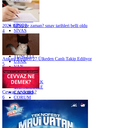
OSMANİYE
RİZE
SAKARYA
SAMSUN
SİNOP
2026 KPSS ne zaman? sınav tarihleri belli oldu
SİVAS
4
SİİRT
TEKİRDAĞ
TOKAT
TRABZON
TUNCELİ
Ankara Kedileri 27 Ülkeden Canlı Takip Ediliyor
UŞAK
5
VAN
YALOVA
YOZGAT
ZONGULDAK
ÇANAKKALE
Cevvaz ne demek?
ÇANKIRI
6
ÇORUM
İSTANBUL
İZMİR
ŞANLIURFA
ŞIRNAK