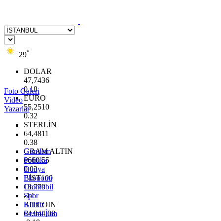
°
29
DOLAR
47,7436
0.18
Foto Galeri
EURO
Video
55,2510
Yazarlar
0.32
STERLİN
64,4811
0.38
GRAM ALTIN
Gündem
6660.55
Politika
0.03
Dünya
BİST100
Ekonomi
13.779
Otomobil
-14
Spor
BITCOIN
Kültür
64.944,08
Resmi İlan