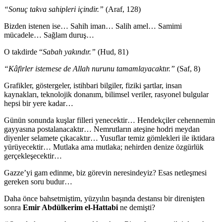
“Sonuç takva sahipleri içindir.”
(Araf, 128)
Bizden istenen ise… Sahih iman… Salih amel… Samimi
mücadele… Sağlam duruş…
O takdirde “
Sabah yakındır.”
(Hud, 81)
“Kâfirler istemese de Allah nurunu tamamlayacaktır.”
(Saf, 8)
Grafikler, göstergeler, istihbari bilgiler, fiziki şartlar, insan
kaynakları, teknolojik donanım, bilimsel veriler, rasyonel bulgular
hepsi bir yere kadar…
Günün sonunda kuşlar filleri yenecektir… Hendekçiler cehennemin
gayyasına postalanacaktır… Nemrutların ateşine hodri meydan
diyenler selamete çıkacaktır… Yusuflar temiz gömlekleri ile iktidara
yürüyecektir… Mutlaka ama mutlaka; nehirden denize özgürlük
gerçekleşecektir…
Gazze’yi gam edinme, biz görevin neresindeyiz? Esas netleşmesi
gereken soru budur…
Daha önce bahsetmiştim, yüzyılın başında destansı bir direnişten
sonra
Emir Abdülkerim el-Hattabi
ne demişti?