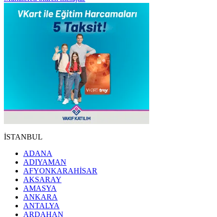
İSTANBUL
ADANA
ADIYAMAN
AFYONKARAHİSAR
AKSARAY
AMASYA
ANKARA
ANTALYA
ARDAHAN