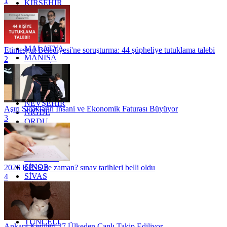
1
KIRŞEHİR
KOCAELİ
KONYA
KÜTAHYA
KİLİS
MALATYA
Etimesgut Belediyesi'ne soruşturma: 44 şüpheliye tutuklama talebi
MANİSA
2
MARDİN
MERSİN
MUĞLA
MUŞ
NEVŞEHİR
Aşırı Sıcakların İnsani ve Ekonomik Faturası Büyüyor
NİĞDE
3
ORDU
OSMANİYE
RİZE
SAKARYA
SAMSUN
SİNOP
2026 KPSS ne zaman? sınav tarihleri belli oldu
SİVAS
4
SİİRT
TEKİRDAĞ
TOKAT
TRABZON
TUNCELİ
Ankara Kedileri 27 Ülkeden Canlı Takip Ediliyor