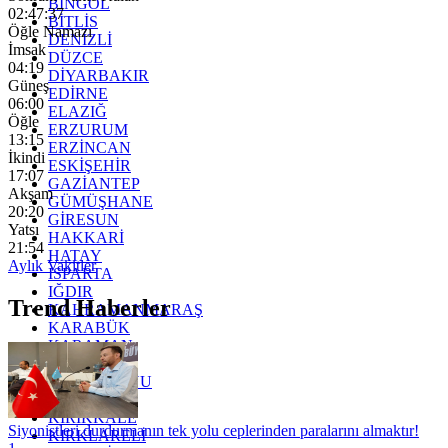
BİNGÖL
02:47:36
BİTLİS
Öğle Namazı
DENİZLİ
İmsak
DÜZCE
04:19
DİYARBAKIR
Güneş
EDİRNE
06:00
ELAZIĞ
Öğle
ERZURUM
13:15
ERZİNCAN
İkindi
ESKİŞEHİR
17:07
GAZİANTEP
Akşam
GÜMÜŞHANE
20:20
GİRESUN
Yatsı
HAKKARİ
21:54
HATAY
Aylık Vakitler
ISPARTA
IĞDIR
Trend Haberler
KAHRAMANMARAŞ
KARABÜK
KARAMAN
KARS
KASTAMONU
KAYSERİ
KIRIKKALE
Siyonistleri durdurmanın tek yolu ceplerinden paralarını almaktır!
KIRKLARELİ