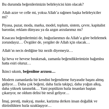
Bu durumda beğenilerimizin belirleyicisi kim olacak?
Allah azze ve celle mi, yoksa Allah’a rağmen başka belirleyiciler
mi?
Piyasa, pazar, moda, marka, model, toplum, sistem, çevre, kapitalist
baronlar, reklam dünyası ya da azgın arzularımız mı?
Kısacası beğenilerimizi de, buğuzlarımızı da Allah’a göre belirlemek
zorundayız… Övgüler de, yergiler de Allah için olacak…
Allah’ın necis dediğine biz nezih diyemeyiz…
İşi heva ve hevese bırakırsak, zamanla beğendiklerimizin bağımlısı
hatta esiri oluruz…
İkinci sıkıntı,
beğenilme arzusu…
Modern zamanlarda bir kendini beğendirme furyasıdır başını almış
gidiyor… Daha çok beğeni, daha fazla takipçi, daha yoğun alkış,
daha yüksek tanınırlık… Yani popülizm hızla insanları baştan
çıkarıyor, ne oldum delisi bir nesil geliyor…
İmaj, prestij, makyaj, maske, karizma derken insan doğallık ve
dürüstlükten hızla uzaklaşıyor…