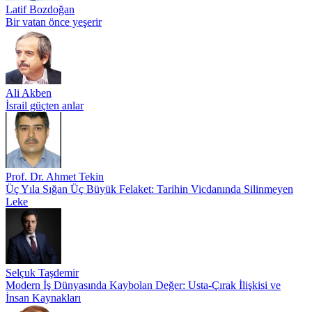
Latif Bozdoğan
Bir vatan önce yeşerir
Ali Akben
İsrail güçten anlar
Prof. Dr. Ahmet Tekin
Üç Yıla Sığan Üç Büyük Felaket: Tarihin Vicdanında Silinmeyen
Leke
Selçuk Taşdemir
Modern İş Dünyasında Kaybolan Değer: Usta-Çırak İlişkisi ve
İnsan Kaynakları