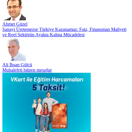
Ahmet Güzel
Sanayi Üretemezse Türkiye Kazanamaz: Faiz, Finansman Maliyeti
ve Reel Sektörün Ayakta Kalma Mücadelesi
Ali İhsan Gülcü
Muhalefeti bitiren mesajlar