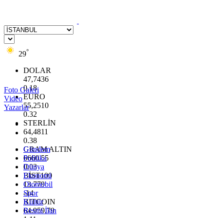
°
29
DOLAR
47,7436
0.18
Foto Galeri
EURO
Video
55,2510
Yazarlar
0.32
STERLİN
64,4811
0.38
GRAM ALTIN
Gündem
6660.55
Politika
0.03
Dünya
BİST100
Ekonomi
13.779
Otomobil
-14
Spor
BITCOIN
Kültür
64.959,79
Resmi İlan