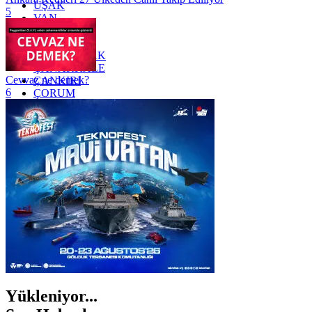
UŞAK
5
VAN
YALOVA
YOZGAT
ZONGULDAK
ÇANAKKALE
Cevvaz ne demek?
ÇANKIRI
6
ÇORUM
İSTANBUL
İZMİR
ŞANLIURFA
ŞIRNAK
Yükleniyor...