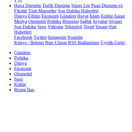
1.11
Hava Durumu
Trafik Durumu
Süper Lig Puan Durumu ve
Fikstür
Tüm Manşetler
Son Dakika Haberleri
Dünya
Eğitim
Ekonomi
Gündem
Hayat
İslam
Kültür-Sanat
Medya
Otomobil
Politika
Röportaj
Sağlık
Seyahat
Siyaset
Son Dakika
Spor
Videolar
Teknoloji
Trend
Yaşam
Yurt
Haberleri
Facebook
Twitter
Instagram
Youtube
Künye / İletişim
Bize Ulaşın
RSS Bağlantıları
Üyelik Girişi
Gündem
Politika
Dünya
Ekonomi
Otomobil
Spor
Kültür
Resmi İlan