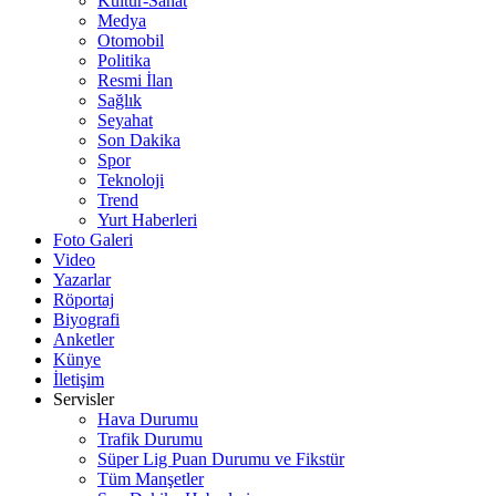
Kültür-Sanat
Medya
Otomobil
Politika
Resmi İlan
Sağlık
Seyahat
Son Dakika
Spor
Teknoloji
Trend
Yurt Haberleri
Foto Galeri
Video
Yazarlar
Röportaj
Biyografi
Anketler
Künye
İletişim
Servisler
Hava Durumu
Trafik Durumu
Süper Lig Puan Durumu ve Fikstür
Tüm Manşetler