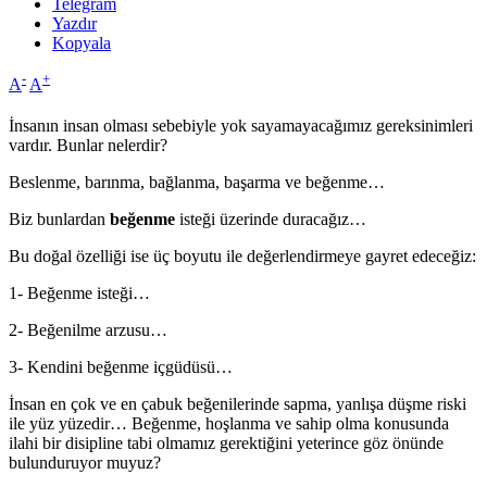
Telegram
Yazdır
Kopyala
-
+
A
A
İnsanın insan olması sebebiyle yok sayamayacağımız gereksinimleri
vardır. Bunlar nelerdir?
Beslenme, barınma, bağlanma, başarma ve beğenme…
Biz bunlardan
beğenme
isteği üzerinde duracağız…
Bu doğal özelliği ise üç boyutu ile değerlendirmeye gayret edeceğiz:
1- Beğenme isteği…
2- Beğenilme arzusu…
3- Kendini beğenme içgüdüsü…
İnsan en çok ve en çabuk beğenilerinde sapma, yanlışa düşme riski
ile yüz yüzedir… Beğenme, hoşlanma ve sahip olma konusunda
ilahi bir disipline tabi olmamız gerektiğini yeterince göz önünde
bulunduruyor muyuz?