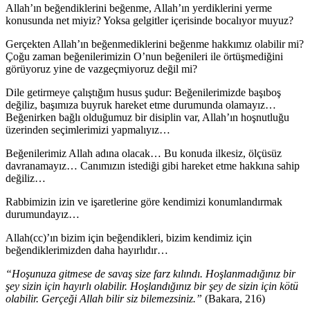
Allah’ın beğendiklerini beğenme, Allah’ın yerdiklerini yerme
konusunda net miyiz? Yoksa gelgitler içerisinde bocalıyor muyuz?
Gerçekten Allah’ın beğenmediklerini beğenme hakkımız olabilir mi?
Çoğu zaman beğenilerimizin O’nun beğenileri ile örtüşmediğini
görüyoruz yine de vazgeçmiyoruz değil mi?
Dile getirmeye çalıştığım husus şudur: Beğenilerimizde başıboş
değiliz, başımıza buyruk hareket etme durumunda olamayız…
Beğenirken bağlı olduğumuz bir disiplin var, Allah’ın hoşnutluğu
üzerinden seçimlerimizi yapmalıyız…
Beğenilerimiz Allah adına olacak… Bu konuda ilkesiz, ölçüsüz
davranamayız… Canımızın istediği gibi hareket etme hakkına sahip
değiliz…
Rabbimizin izin ve işaretlerine göre kendimizi konumlandırmak
durumundayız…
Allah(cc)’ın bizim için beğendikleri, bizim kendimiz için
beğendiklerimizden daha hayırlıdır…
“Hoşunuza gitmese de savaş size farz kılındı. Hoşlanmadığınız bir
şey sizin için hayırlı olabilir. Hoşlandığınız bir şey de sizin için kötü
olabilir. Gerçeği Allah bilir siz bilemezsiniz.”
(Bakara, 216)