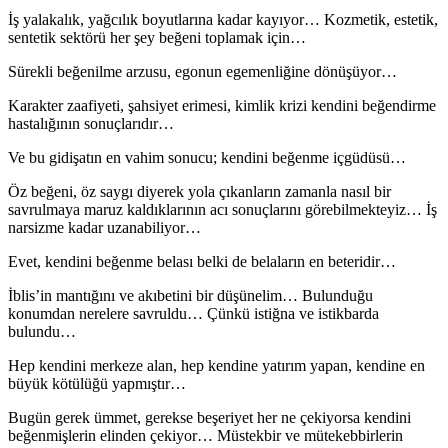
İş yalakalık, yağcılık boyutlarına kadar kayıyor… Kozmetik, estetik,
sentetik sektörü her şey beğeni toplamak için…
Sürekli beğenilme arzusu, egonun egemenliğine dönüşüyor…
Karakter zaafiyeti, şahsiyet erimesi, kimlik krizi kendini beğendirme
hastalığının sonuçlarıdır…
Ve bu gidişatın en vahim sonucu; kendini beğenme içgüdüsü…
Öz beğeni, öz saygı diyerek yola çıkanların zamanla nasıl bir
savrulmaya maruz kaldıklarının acı sonuçlarını görebilmekteyiz… İş
narsizme kadar uzanabiliyor…
Evet, kendini beğenme belası belki de belaların en beteridir…
İblis’in mantığını ve akıbetini bir düşünelim… Bulunduğu
konumdan nerelere savruldu… Çünkü istiğna ve istikbarda
bulundu…
Hep kendini merkeze alan, hep kendine yatırım yapan, kendine en
büyük kötülüğü yapmıştır…
Bugün gerek ümmet, gerekse beşeriyet her ne çekiyorsa kendini
beğenmişlerin elinden çekiyor… Müstekbir ve mütekebbirlerin